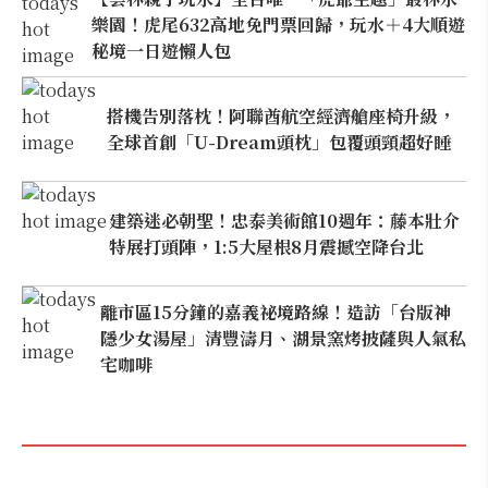
樂園！虎尾632高地免門票回歸，玩水＋4大順遊
秘境一日遊懶人包
搭機告別落枕！阿聯酋航空經濟艙座椅升級，
全球首創「U-Dream頭枕」包覆頭頸超好睡
建築迷必朝聖！忠泰美術館10週年：藤本壯介
特展打頭陣，1:5大屋根8月震撼空降台北
離市區15分鐘的嘉義祕境路線！造訪「台版神
隱少女湯屋」清豐濤月、湖景窯烤披薩與人氣私
宅咖啡