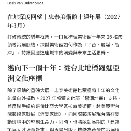
Ossip van Duivenbode
在地深度回望｜忠泰美術館十週年展（2027
年3月）
打破傳統的編年框架，一口氣梳理美術館十年來 26 檔跨
領域策展脈絡，探討美術館如何作為「平台、觸媒、智
庫」，持續回應這座城市的演變與未來生活思辨。
邁向下一個十年：從台北地標躍進亞
洲文化座標
除了吸睛的重磅大展，忠泰美術館也積極將十年的文化
能量向外擴散。2027 年將獲文化部「黑潮計畫」支持，
首度聯手紐約哥倫比亞大學瓦拉赫美術館，赴美策辦台
灣藝術家聯展《流變家園》，向國際藝壇展現台灣在變
動環境中的堅韌生命力。同時，也將啟動長期的「建築
策展人才培育計畫」與專書出版，持續為台灣的策展環