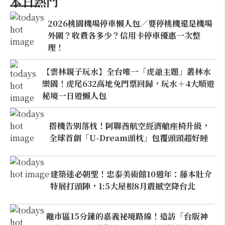
本日熱門
2026桃園機場停車懶人包／要停桃機還是機場
外圍？收費各多少？信用卡停車優惠一次整
理！
【雲林親子玩水】全台唯一「虎爺主題」叢林水
樂園！虎尾632高地免門票回歸，玩水＋4大順遊
秘境一日遊懶人包
搭機告別落枕！阿聯酋航空經濟艙座椅升級，
全球首創「U-Dream頭枕」包覆頭頸超好睡
建築迷必朝聖！忠泰美術館10週年：藤本壯介
特展打頭陣，1:5大屋根8月震撼空降台北
離市區15分鐘的嘉義祕境路線！造訪「台版神