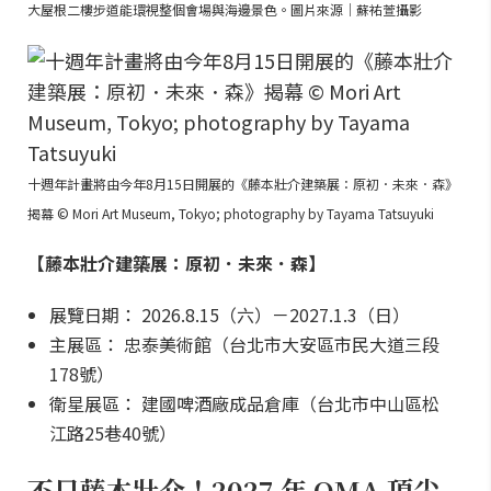
大屋根二樓步道能環視整個會場與海邊景色。圖片來源｜蘇祐萱攝影
十週年計畫將由今年8月15日開展的《藤本壯介建築展：原初．未來．森》
揭幕 © Mori Art Museum, Tokyo; photography by Tayama Tatsuyuki
【藤本壯介建築展：原初．未來．森】
展覽日期： 2026.8.15（六）－2027.1.3（日）
主展區： 忠泰美術館（台北市大安區市民大道三段
178號）
衛星展區： 建國啤酒廠成品倉庫（台北市中山區松
江路25巷40號）
不只藤本壯介！2027 年 OMA 頂尖