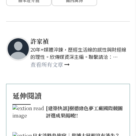
藤本壯介展
關西萬博
許家禎
20年+媒體淬鍊，歷經生活線的感性與財經線
的理性。欣傳媒資深主編。聯繫請洽：
nellyhsu@xinmedia.com
查看所有文章
延伸閱讀
[建築快訊]樹德綠色夢工廠國際競圖
評選成果揭曉!!
日本淡路島旅宿｜世博大屋根沒有消失？