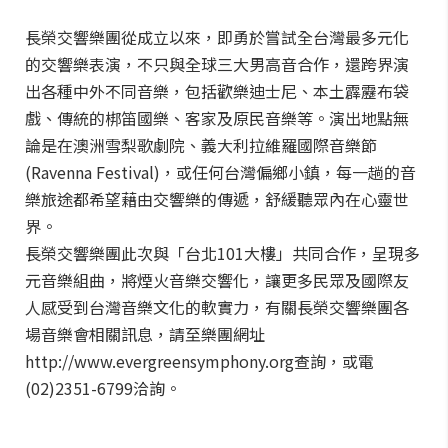
長榮交響樂團從成立以來，即勇於嘗試全台灣最多元化
的交響樂表演，不只與全球三大男高音合作，還跨界演
出各種中外不同音樂，包括歡樂迪士尼、本土霹靂布袋
戲、傳統的梆笛國樂、客家及原民音樂等。演出地點無
論是在澳洲雪梨歌劇院、義大利拉維羅國際音樂節
(Ravenna Festival)，或任何台灣偏鄉小鎮，每一趟的音
樂旅途都希望藉由交響樂的傳遞，舒緩聽眾內在心靈世
界。
長榮交響樂團此次與「台北101大樓」共同合作，呈現多
元音樂組曲，將煙火音樂交響化，讓更多民眾及國際友
人感受到台灣音樂文化的軟實力，有關長榮交響樂團各
場音樂會相關訊息，請至樂團網址
http://www.evergreensymphony.org查詢，或電
(02)2351-6799洽詢。