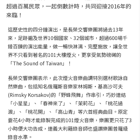
超過百萬民眾，一起倒數計時，共同迎接2016年的
來臨！
這歷史性的四分鐘演出，是長榮交響樂團將過去13年
來，足跡遍及世界10個國家、32個城市，超過600場千
錘百鍊的演出能量，做一暢快淋漓、完整施放，讓全世
界不只看到著名的101大樓煙火，更享受氣勢磅礡的
「The Sound of Taiwan」！
長榮交響樂團表示，此次煙火音樂曲調特別選材歌詠自
然樂曲，包括知名俄羅斯音樂家林姆斯‧基高沙可夫
(Rimsky Korsakov)的「野蜂飛舞」作串引，巧妙連結
「小星星」、「春神來了」、「茉莉花」、「桃花過
渡」、「桃花開」、「高山青」等六首經典曲目。原定
要花4小時才能錄製完成的101煙火音樂，樂團更只花了3
小時便大功告成，連義大利籍錄音師也盛讚樂團普羅級
錄音水準。