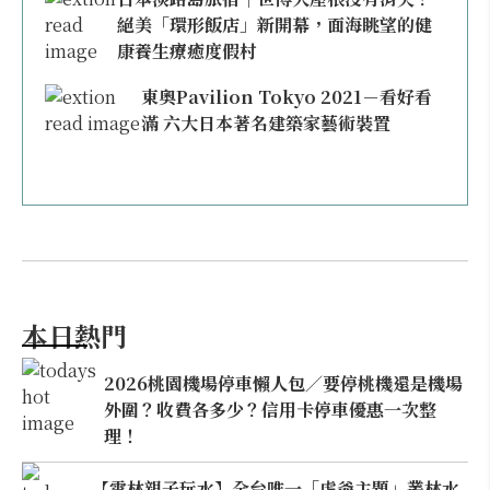
絕美「環形飯店」新開幕，面海眺望的健
康養生療癒度假村
東奧Pavilion Tokyo 2021－看好看
滿 六大日本著名建築家藝術裝置
本日熱門
2026桃園機場停車懶人包／要停桃機還是機場
外圍？收費各多少？信用卡停車優惠一次整
理！
【雲林親子玩水】全台唯一「虎爺主題」叢林水