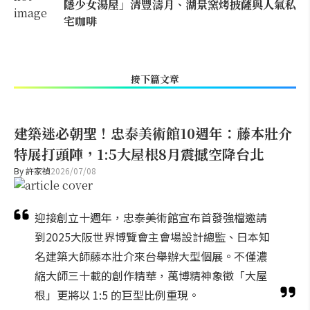
隱少女湯屋」清豐濤月、湖景窯烤披薩與人氣私
宅咖啡
接下篇文章
建築迷必朝聖！忠泰美術館10週年：藤本壯介
特展打頭陣，1:5大屋根8月震撼空降台北
By
許家禎
2026/07/08
迎接創立十週年，忠泰美術館宣布首發強檔邀請
到2025大阪世界博覽會主會場設計總監、日本知
名建築大師藤本壯介來台舉辦大型個展。不僅濃
縮大師三十載的創作精華，萬博精神象徵「大屋
根」更將以 1:5 的巨型比例重現。