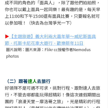
成不同的角色的「面具人」，除了跟他們拍拍照，
你也可以戴上面具一起同樂！最有趣的是，每天早
上11:00和下午15:00還有面具比賽，只要報名就可
以參加哦！（快去為台灣爭光一下）
▶
【主題旅遊】義大利兩大嘉年華～威尼斯面具
節．托斯卡尼花車大遊行．歡樂新年11日
圖片說明：圖片來源：Flikr cc授權作者Nemodus
photos
（二）跟著
達人
去旅行
好領隊不是可遇不可求，挑對行程、跟對達人去旅
行，不管去哪都能玩得超精彩！像這次連假期間出
團的「浪漫天堂－摩洛哥之旅」，光是精彩的行程