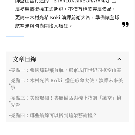
師空山基打造的「STARLUX AIRSORAYAMA」金
屬塗裝藝術機正式起飛，不僅有絕美專屬備品，
更請來木村光希 Kōki 演繹前衛大片，準備讓全球
航空迷與時尚圈陷入瘋狂。
文章目錄
亮點一：張國煒親飛首航，東京成田世紀同框空山基
亮點二：木村光希 Kōki, 擔任形象大使，演繹未來美
學
亮點三：美感爆棚！專屬備品與機上特調「鏡空」搶
先看
亮點四：哪些航線可以搭到這架藝術機？