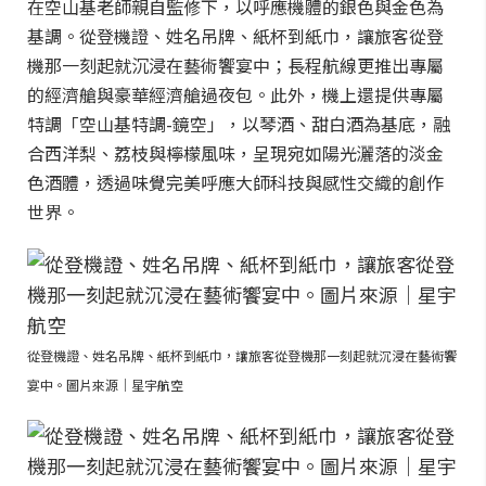
在空山基老師親自監修下，以呼應機體的銀色與金色為
基調。從登機證、姓名吊牌、紙杯到紙巾，讓旅客從登
機那一刻起就沉浸在藝術饗宴中；長程航線更推出專屬
的經濟艙與豪華經濟艙過夜包。此外，機上還提供專屬
特調「空山基特調-鏡空」，以琴酒、甜白酒為基底，融
合西洋梨、荔枝與檸檬風味，呈現宛如陽光灑落的淡金
色酒體，透過味覺完美呼應大師科技與感性交織的創作
世界。
從登機證、姓名吊牌、紙杯到紙巾，讓旅客從登機那一刻起就沉浸在藝術饗
宴中。圖片來源｜星宇航空