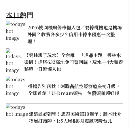
本日熱門
2026桃園機場停車懶人包／要停桃機還是機場
外圍？收費各多少？信用卡停車優惠一次整
理！
【雲林親子玩水】全台唯一「虎爺主題」叢林水
樂園！虎尾632高地免門票回歸，玩水＋4大順遊
秘境一日遊懶人包
搭機告別落枕！阿聯酋航空經濟艙座椅升級，
全球首創「U-Dream頭枕」包覆頭頸超好睡
建築迷必朝聖！忠泰美術館10週年：藤本壯介
特展打頭陣，1:5大屋根8月震撼空降台北