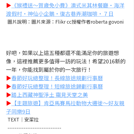
▶
《猴禮送～賀歲免小費》澳式米其林餐廳‧海洋
渡假村‧神仙小企鵝‧復古巷弄潮咖啡‧７日
圖片說明：圖片來源：Flikr cc授權作者roberta govoni
好吧，如果以上這五種都還不能滿足你的旅遊想
像，這裡推薦更多值得一訪的玩法！希望2016新的
一年，你能找到屬於你的一次旅行！
▶
春節好玩總整理！
長線旅途規劃行事曆
▶
春節好玩總整理！
短線旅途歸劃行事曆
▶
踏上西藏神聖淨土 窺見天堂之美
▶
【主題旅遊】肯亞馬賽馬拉動物大遷徙～好友親
子同樂9日
TEXT｜安潔拉
------------------------------