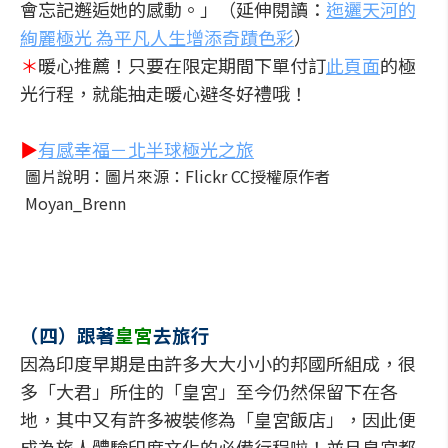
會忘記邂逅她的感動。」（延伸閱讀：
迤邐天河的
絢麗極光 為平凡人生增添奇蹟色彩
）
＊
暖心推薦！只要在限定期間下單付訂
此頁面
的極
光行程，就能抽走暖心避冬好禮哦！
▶
有感幸福－北半球極光之旅
圖片說明：圖片來源：Flickr CC授權原作者
Moyan_Brenn
（四）跟著
皇宮
去旅行
因為印度早期是由許多大大小小的邦國所組成，很
多「大君」所住的「皇宮」至今仍然保留下在各
地，其中又有許多被裝修為「皇宮飯店」，因此便
成為旅人體驗印度文化的必備行程啦！並且皇宮都