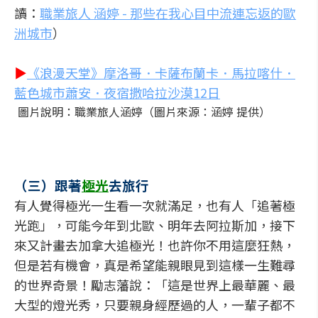
讀：
職業旅人 涵婷 - 那些在我心目中流連忘返的歐
洲城市
）
▶
《浪漫天堂》摩洛哥．卡薩布蘭卡．馬拉喀什．
藍色城市蕭安．夜宿撒哈拉沙漠12日
圖片說明：職業旅人涵婷（圖片來源：涵婷 提供）
（三）跟著
極光
去旅行
有人覺得極光一生看一次就滿足，也有人「追著極
光跑」，可能今年到北歐、明年去阿拉斯加，接下
來又計畫去加拿大追極光！也許你不用這麼狂熱，
但是若有機會，真是希望能親眼見到這樣一生難尋
的世界奇景！勵志藩說：「這是世界上最華麗、最
大型的燈光秀，只要親身經歷過的人，一輩子都不