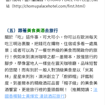
站（http://chomupalacehotel.com/first.html）
（五）跟著
美食美酒
去旅行
關於「吃」這件事，可大可小，你可以在歐洲每天
吃三明治裹腹，把錢花在購物、住宿或多看一處風
景；或者可以為了一餐世界級的美食而開啟你的旅
行！例如來到澳洲咖啡之都－墨爾本，放慢旅行的
腳步，學像當地人一樣坐在露天咖啡廳，品味短暫
的悠閒！而有別於ㄧ般人對頂級美食是以「米其
林」星星來判別，澳洲創立了「廚師帽」評鑑制
度，到墨爾本的精緻酒莊品嘗「帽子級」的美食美
酒饗宴，更是旅行裡的重頭戲啊！（推薦閱讀：
法
國香檳騎士黃煇宏 漫談酒莊旅行
）