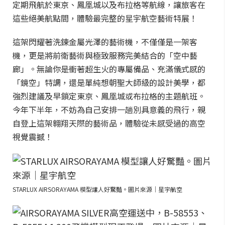
定期飛航於東京、鳳凰城以及布拉格等航線，讓旅客在
這些絕美航點間，體驗最完整的星宇航空藝術特展！
這架閃耀著洗鍊金屬光澤的藝術機，不僅僅是一架客
機，更是將前衛藝術與極致服務完美結合的「空中藝
廊」。無論你是衝著超生火的專屬備品、充滿儀式感的
「鏡空」特調，還是單純想朝聖大師級的設計美學，都
強烈建議及早鎖定東京、鳳凰城或布拉格的主題航班。
今年下半年，不妨為自己安排一趟別具意義的飛行，親
自登上這架翱翔天際的藝術品，體驗從未感受過的高空
視覺震撼！
STARLUX AIRSORAYAMA 模型讓人好驚豔。圖片來源｜星宇航空