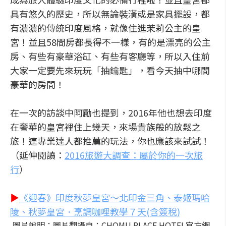
具有悠久的歷史，所以無論裝潢或是家具擺設，都
有濃濃的傳統印度風格，就像住進茉莉公主的皇
宮！並且58間房都長得不一樣，有的是漂亮的公主
房、有些有豪華浴缸、有些有客廳等，所以入住前
大家一定要先來玩玩「抽鑰匙」，看今天抽中哪間
豪華的房間！
在一次的訪談中阿勵也提到，2016年他也想去印度
在奢華的皇宮裡住上幾天，來場貴族般的放鬆之
旅！連專業達人都推薦的玩法，你也應該來試試！
（延伸閱讀：
2016旅遊大調查：屬於你的一次旅
行
）
▶
《迎春》印度秋夢皇宮～北印金三角、泰姬瑪哈
陵、秋夢皇宮．烹調咖哩教學７天(含簽稅)
圖片說明：圖片翻攝自：CHOMU PLACE HOTEL官方網