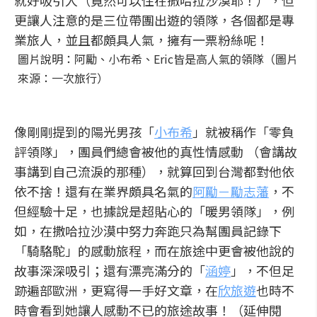
就好吸引人（竟然可以住在撒哈拉沙漠耶！），但
更讓人注意的是三位帶團出遊的領隊，各個都是專
業旅人，並且都頗具人氣，擁有一票粉絲呢！
圖片說明：阿勵、小布希、Eric皆是高人氣的領隊（圖片
來源：一次旅行）
像剛剛提到的陽光男孩「
小布希
」就被稱作「零負
評領隊」，團員們總會被他的真性情感動 （會講故
事講到自己流淚的那種），就算回到台灣都對他依
依不捨！還有在業界頗具名氣的
阿勵－勵志藩
，不
但經驗十足，也據說是超貼心的「暖男領隊」，例
如，在撒哈拉沙漠中努力奔跑只為幫團員記錄下
「騎駱駝」的感動旅程，而在旅途中更會被他說的
故事深深吸引；還有漂亮滿分的「
涵婷
」，不但足
跡遍部歐洲，更寫得一手好文章，在
欣旅遊
也時不
時會看到她讓人感動不已的旅途故事！（延伸閱