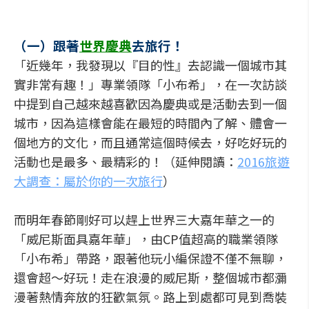
（一）跟著
世界慶典
去旅行！
「近幾年，我發現以『目的性』去認識一個城市其
實非常有趣！」專業領隊「小布希」，在一次訪談
中提到自己越來越喜歡因為慶典或是活動去到一個
城市，因為這樣會能在最短的時間內了解、體會一
個地方的文化，而且通常這個時候去，好吃好玩的
活動也是最多、最精彩的！（延伸閱讀：
2016旅遊
大調查：屬於你的一次旅行
）
而明年春節剛好可以趕上世界三大嘉年華之一的
「威尼斯面具嘉年華」，由CP值超高的職業領隊
「小布希」帶路，跟著他玩小編保證不僅不無聊，
還會超～好玩！走在浪漫的威尼斯，整個城市都瀰
漫著熱情奔放的狂歡氣氛。路上到處都可見到喬裝