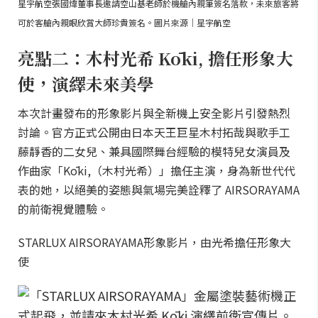
星宇航空張國煒董事長邀請空山基老師於機艙內親筆簽名落款，未來旅客將
可於客艙內親眼欣賞大師珍貴簽名。圖片來源｜星宇航空
亮點二：木村光希 Kōki, 擔任形象大
使，演繹未來美學
本次計畫發布的形象影片與全新機上安全影片引發熱烈
討論。官方正式公開由日本天王巨星木村拓哉與歌手工
藤靜香的二女兒、兼具國際舞台經驗的模特兒女演員及
作曲家「Kōki,（木村光希）」擔任主演，身為新世代代
表的她，以絕美的姿態與氣場完美詮釋了 AIRSORAYAMA
的前衛視覺體驗。
STARLUX AIRSORAYAMA形象影片，由光希擔任形象大
使