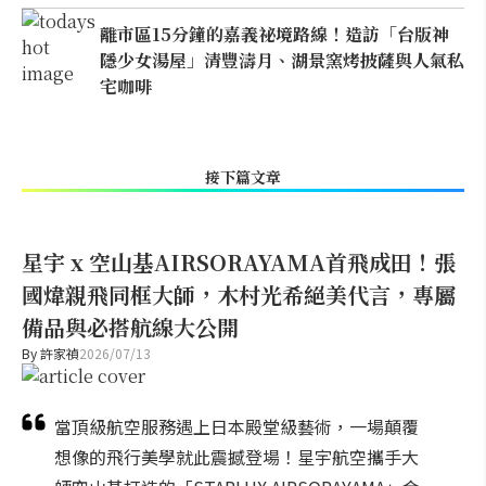
離市區15分鐘的嘉義祕境路線！造訪「台版神
隱少女湯屋」清豐濤月、湖景窯烤披薩與人氣私
宅咖啡
接下篇文章
星宇 x 空山基AIRSORAYAMA首飛成田！張
國煒親飛同框大師，木村光希絕美代言，專屬
備品與必搭航線大公開
By
許家禎
2026/07/13
當頂級航空服務遇上日本殿堂級藝術，一場顛覆
想像的飛行美學就此震撼登場！星宇航空攜手大