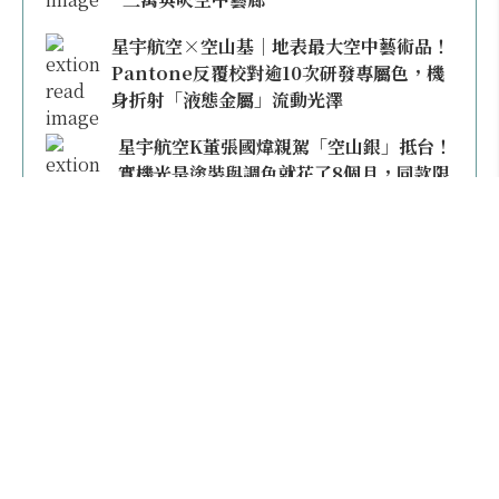
星宇航空×空山基｜地表最大空中藝術品！
Pantone反覆校對逾10次研發專屬色，機
身折射「液態金屬」流動光澤
星宇航空K董張國煒親駕「空山銀」抵台！
實機光是塗裝與調色就花了8個月，同款限
量模型上架即秒殺
本日熱門
2026桃園機場停車懶人包／要停桃機還是機場
外圍？收費各多少？信用卡停車優惠一次整
理！