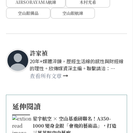
AIRSORAYAMA航線
木村光希
空山銀備品
空山銀航線
許家禎
20年+媒體淬鍊，歷經生活線的感性與財經線
的理性。欣傳媒資深主編。聯繫請洽：
nellyhsu@xinmedia.com
查看所有文章
延伸閱讀
星宇航空 × 空山基重磅聯名！A350-
1000 變身金銀「會飛的藝術品」，打造
三萬英呎空中藝廊