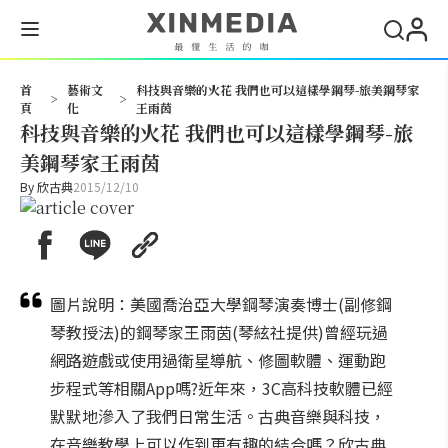
搜尋
首
藝術文
科技與音樂的火花 我們也可以這樣學鋼琴-旅美鋼琴家
>
>
頁
化
王雨茵
科技與音樂的火花 我們也可以這樣學鋼琴-旅
美鋼琴家王雨茵
By
欣古典
2015/12/10
圖片說明：美國喬治亞大學鋼琴演奏博士(副修鋼
琴教授法)的鋼琴家王雨茵(琴絃社提供)曾經玩過
網路遊戲或使用過衛星導航、修圖軟體、運動跑
步程式等相關App嗎?近年來，3C高科技軟體已經
默默地滲入了我們日常生活。古典音樂與科技，
在音樂教學上可以作到更有趣的結合嗎？欣古典