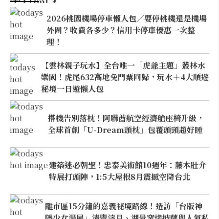
2026桃園機場停車懶人包／要停桃機還是機場
外圍？收費各多少？信用卡停車優惠一次整
理！
【雲林親子玩水】全台唯一「虎爺主題」叢林水
樂園！虎尾632高地免門票回歸，玩水＋4大順遊
秘境一日遊懶人包
搭機告別落枕！阿聯酋航空經濟艙座椅升級，
全球首創「U-Dream頭枕」包覆頭頸超好睡
建築迷必朝聖！忠泰美術館10週年：藤本壯介
特展打頭陣，1:5大屋根8月震撼空降台北
離市區15分鐘的嘉義祕境路線！造訪「台版神
隱少女湯屋」清豐濤月、湖景窯烤披薩與人氣私