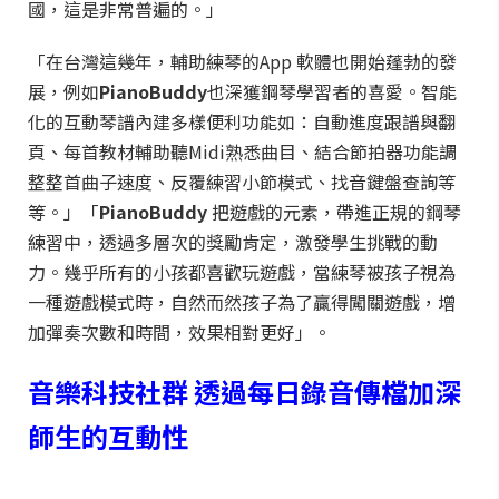
國，這是非常普遍的。」
「在台灣這幾年，輔助練琴的App 軟體也開始蓬勃的發
展，例如
PianoBuddy
也深獲鋼琴學習者的喜愛。智能
化的互動琴譜內建多樣便利功能如：自動進度跟譜與翻
頁、每首教材輔助聽Midi熟悉曲目、結合節拍器功能調
整整首曲子速度、反覆練習小節模式、找音鍵盤查詢等
等。」「
PianoBuddy
把遊戲的元素，帶進正規的鋼琴
練習中，透過多層次的獎勵肯定，激發學生挑戰的動
力。幾乎所有的小孩都喜歡玩遊戲，當練琴被孩子視為
一種遊戲模式時，自然而然孩子為了贏得闖關遊戲，增
加彈奏次數和時間，效果相對更好」。
音樂科技社群 透過每日錄音傳檔加深
師生的互動性