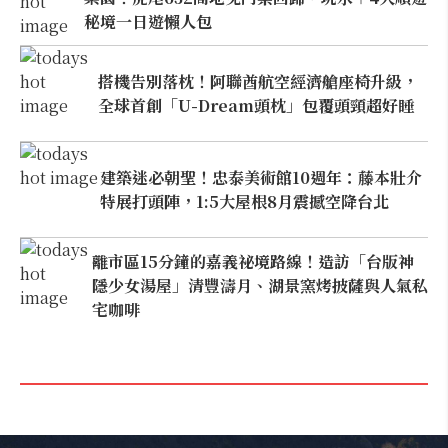
秘境一日遊懶人包
搭機告別落枕！阿聯酋航空經濟艙座椅升級，
全球首創「U-Dream頭枕」包覆頭頸超好睡
建築迷必朝聖！忠泰美術館10週年：藤本壯介
特展打頭陣，1:5大屋根8月震撼空降台北
離市區15分鐘的嘉義祕境路線！造訪「台版神
隱少女湯屋」清豐濤月、湖景窯烤披薩與人氣私
宅咖啡