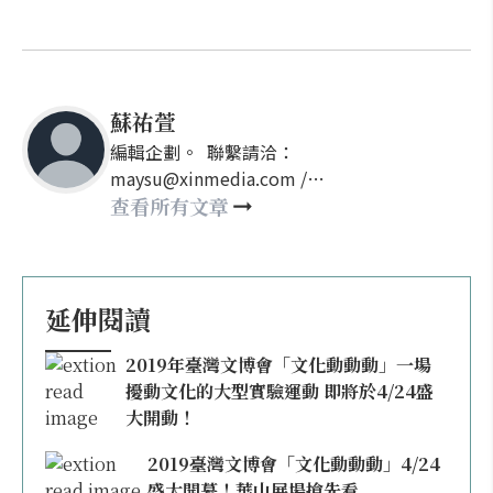
蘇祐萱
編輯企劃。 聯繫請洽：
maysu@xinmedia.com /
may860527@gmail.com
查看所有文章
延伸閱讀
2019年臺灣文博會「文化動動動」一場
擾動文化的大型實驗運動 即將於4/24盛
大開動！
2019臺灣文博會「文化動動動」4/24
盛大開幕！華山展場搶先看