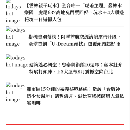
【雲林親子玩水】全台唯一「虎爺主題」叢林水
樂園！虎尾632高地免門票回歸，玩水＋4大順遊
秘境一日遊懶人包
搭機告別落枕！阿聯酋航空經濟艙座椅升級，
全球首創「U-Dream頭枕」包覆頭頸超好睡
建築迷必朝聖！忠泰美術館10週年：藤本壯介
特展打頭陣，1:5大屋根8月震撼空降台北
離市區15分鐘的嘉義祕境路線！造訪「台版神
隱少女湯屋」清豐濤月、湖景窯烤披薩與人氣私
宅咖啡