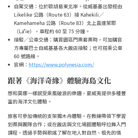
自駕交通：位於歐胡島東北岸。從威基基出發經由
Likelike 公路（Route 63）接 Kahekili／
Kamehameha 公路（Route 83）北上直達萊耶
（Lāʻie），車程約 60 至 75 分鐘。
接駁／公車交通：購買園區門票套票時，可加購官
方專屬巴士自威基基各大飯店接駁；也可搭乘公車
60 號路線。
官網：
https://www.polynesia.com/
跟著《海洋奇緣》體驗海島文化
想和莫娜一樣感受乘風破浪的樂趣，夏威夷提供多種豐
富的海洋文化體驗。
旅客可參加傳統的支架獨木舟體驗，在教練帶領下學習
划槳與團隊合作；或在飯店與文化場館體驗呼拉舞入門
課程，透過手勢與歌謠了解在地人對自然、祖先的情