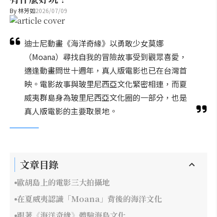
By
林芳如
2026/07/09
迪士尼動畫《海洋奇緣》以勇敢少女莫娜
（Moana）尋找自我的冒險故事受到觀眾喜愛，
適逢動畫問世十週年，真人版電影也已在台灣首
映。電影故事與玻里尼西亞文化緊密相連，而夏
威夷群島身為玻里尼西亞文化圈的一部分，也是
真人版電影的主要取景地。
文章目錄
歐胡島上的電影三大拍攝地
在夏威夷認識「Moana」背後的海洋文化
跟著《海洋奇緣》體驗海島文化