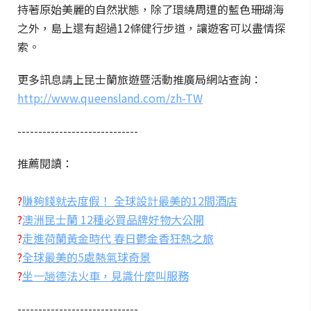
持著原始美麗的自然狀態，除了環繞周遭的藍色珊瑚海
之外，島上還有超過12條健行步道，讓遊客可以盡情探
索。
更多訊息請上昆士蘭旅遊暨活動推廣局網站查詢：
http://www.queensland.com/zh-TW
-----------------------------
推薦閱讀：
?
賺夠錢就去度假！ 全球設計最美的12間酒店
?
澳洲昆士蘭 12種必買品牌好物大公開
?
走進荷蘭黃金時代 春日鬱金香狂熱之旅
?
全球最美的5處熱氣球奇景
?
坐一趟德法火車，見識什麼叫服務
-----------------------------