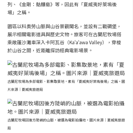
列、《金剛：骷髏島》等，因此有「夏威夷好萊塢後
場」之稱。
園區以科奧勞山脈與山谷景觀聞名，並設有二戰碉堡，
展示相關電影道具與歷史文物。旅客可在古蘭尼牧場搭
乘敞篷沙灘車深入卡阿瓦谷（Kaʻaʻawa Valley），穿梭
於山谷之間，近距離探訪經典電影場景。
古蘭尼牧場為多部電影、影集取景地，素有「夏威夷好萊塢後場」之稱。圖
片來源｜夏威夷旅遊局
古蘭尼牧場因後方陡峭的山脈，被選為電影拍攝地。圖片來源｜夏威夷旅遊
局