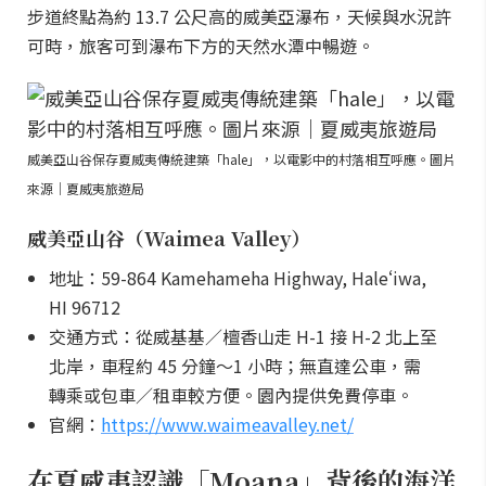
步道終點為約 13.7 公尺高的威美亞瀑布，天候與水況許
可時，旅客可到瀑布下方的天然水潭中暢遊。
威美亞山谷保存夏威夷傳統建築「hale」，以電影中的村落相互呼應。圖片
來源｜夏威夷旅遊局
威美亞山谷（Waimea Valley）
地址：59-864 Kamehameha Highway, Haleʻiwa,
HI 96712
交通方式：從威基基／檀香山走 H-1 接 H-2 北上至
北岸，車程約 45 分鐘～1 小時；無直達公車，需
轉乘或包車／租車較方便。園內提供免費停車。
官網：
https://www.waimeavalley.net/
在夏威夷認識「Moana」背後的海洋