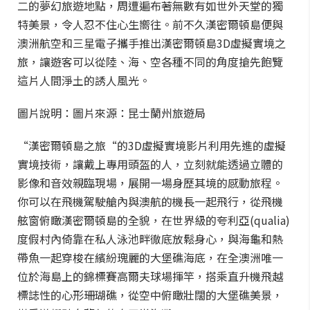
二的夢幻旅遊地點，周遭遍布著無數有如世外天堂的獨
特美景，令人忍不住心生嚮往。前不久漢密爾頓島便與
澳洲航空和三星電子攜手推出漢密爾頓島3D虛擬實境之
旅，讓遊客可以從陸、海、空各種不同的角度搶先飽覽
這片人間淨土的誘人風光。
圖片說明：圖片來源：昆士蘭州旅遊局
“漢密爾頓島之旅“的3D虛擬實境影片利用先進的虛擬
實境技術，讓戴上專用頭盔的人，立刻就能透過立體的
影像和音效親臨現場，展開一場身歷其境的感動旅程。
你可以在飛機駕駛艙內與澳航的機長一起飛行，從飛機
舷窗俯瞰漢密爾頓島的全貌，在世界級的夸利亞(qualia)
度假村內倚靠在私人泳池畔徹底放鬆身心，與海龜和熱
帶魚一起穿梭在繽紛瑰麗的大堡礁海底，在全澳洲唯一
位於海島上的錦標賽高爾夫球場揮竿，搭乘直升機飛越
標誌性的心形珊瑚礁，從空中俯瞰壯闊的大堡礁美景，