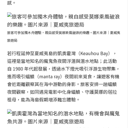
感。
旅客可參加獨木舟體驗，親自感受莫娜乘風破浪的樂趣。圖片來源｜夏威夷
旅遊局
若行程延伸至夏威夷島的凱奧霍灣（Keauhou Bay），
這裡是當地知名的魔鬼魚夜間浮潛與潛水地點；此活動
自 1980 年代起發展，透過水下燈光吸引浮游生物聚集，
進而吸引蝠鱝（manta ray）夜間前來覓食，讓遊客有機
會近距離觀察其在海中游動的身影。旅客安排一趟蝠鱝
夜間觀察，如同遇見電影中化身蝠鱝、守護莫娜的塔拉
祖母，能為海島假期增添難忘體驗。