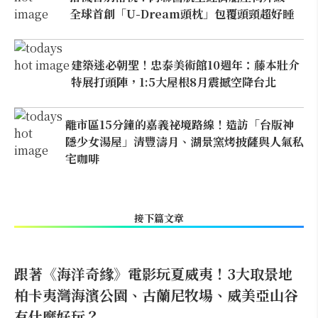
全球首創「U-Dream頭枕」包覆頭頸超好睡
建築迷必朝聖！忠泰美術館10週年：藤本壯介
特展打頭陣，1:5大屋根8月震撼空降台北
離市區15分鐘的嘉義祕境路線！造訪「台版神
隱少女湯屋」清豐濤月、湖景窯烤披薩與人氣私
宅咖啡
接下篇文章
跟著《海洋奇緣》電影玩夏威夷！3大取景地
柏卡夷灣海濱公園、古蘭尼牧場、威美亞山谷
有什麼好玩？