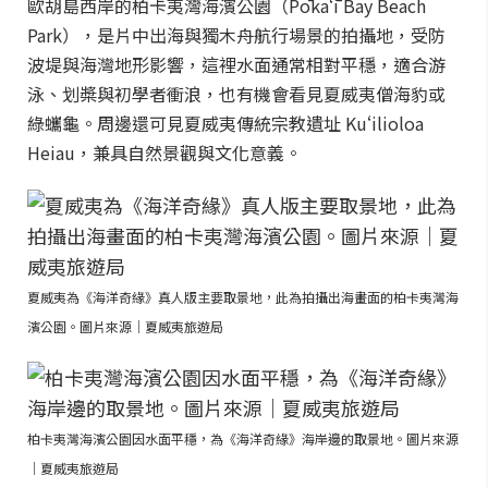
歐胡島西岸的柏卡夷灣海濱公園（Pōkaʻī Bay Beach
Park），是片中出海與獨木舟航行場景的拍攝地，受防
波堤與海灣地形影響，這裡水面通常相對平穩，適合游
泳、划槳與初學者衝浪，也有機會看見夏威夷僧海豹或
綠蠵龜。周邊還可見夏威夷傳統宗教遺址 Kuʻilioloa
Heiau，兼具自然景觀與文化意義。
夏威夷為《海洋奇緣》真人版主要取景地，此為拍攝出海畫面的柏卡夷灣海
濱公園。圖片來源｜夏威夷旅遊局
柏卡夷灣海濱公園因水面平穩，為《海洋奇緣》海岸邊的取景地。圖片來源
｜夏威夷旅遊局