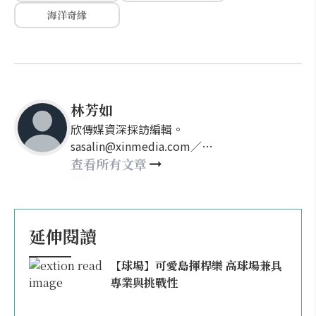
海洋奇緣
林芳如
欣傳媒資深採訪編輯。
sasalin@xinmedia.com／
happy21917@gmail.com
查看所有文章
延伸閱讀
【球場】可愛島揮桿樂 高球場兼具
專業與挑戰性