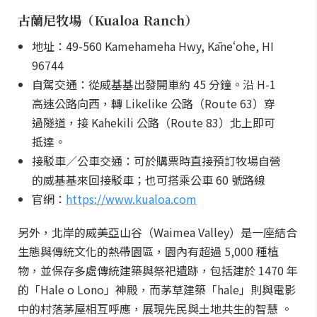
古蘭尼牧場（Kualoa Ranch）
地址：49-560 Kamehameha Hwy, Kāneʻohe, HI
96744
自駕交通：從威基基出發開車約 45 分鐘。沿 H-1
高速公路向西，轉 Likelike 公路（Route 63）穿
過隧道，接 Kahekili 公路（Route 83）北上即可
抵達。
接駁車／公車交通：可於購票時直接預訂牧場自營
的威基基來回接駁車；也可搭乘公車 60 號路線
官網：
https://www.kualoa.com
另外，北岸的威美亞山谷（Waimea Valley）是一座結合
生態與傳統文化的熱帶園區，園內有超過 5,000 種植
物，並保存多處傳統建築與祭祀遺跡，包括建於 1470 年
的「Hale o Lono」神殿，而茅草建築「hale」則與電影
中的村落茅屋相互呼應，展現先民與土地共生的智慧 。