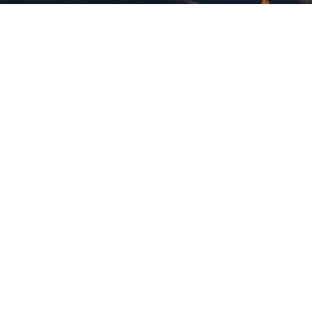
版權所有，未經許可，不許轉載
© 欣傳媒股份有限公司 XinMedia Co., Ltd.
台灣台北市 114 內湖區石潭路 151 號
All Rights Reserved.