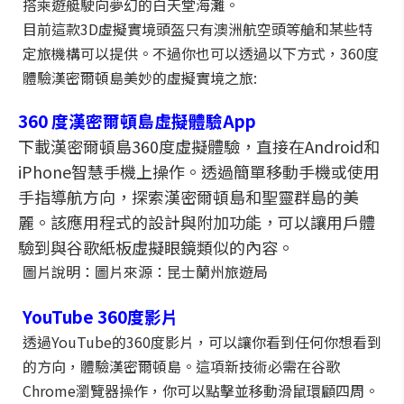
搭乘遊艇駛向夢幻的白天堂海灘。
目前這款3D虛擬實境頭盔只有澳洲航空頭等艙和某些特
定旅機構可以提供。不過你也可以透過以下方式，360度
體驗漢密爾頓島美妙的虛擬實境之旅:
360
度漢密爾頓島虛擬體驗
App
下載漢密爾頓島360度虛擬體驗，直接在Android和
iPhone智慧手機上操作。透過簡單移動手機或使用
手指導航方向，探索漢密爾頓島和聖靈群島的美
麗。該應用程式的設計與附加功能，可以讓用戶體
驗到與谷歌紙板虛擬眼鏡類似的內容。
圖片說明：圖片來源：昆士蘭州旅遊局
YouTube 360
度影片
透過YouTube的360度影片，可以讓你看到任何你想看到
的方向，體驗漢密爾頓島。這項新技術必需在谷歌
Chrome瀏覽器操作，你可以點擊並移動滑鼠環顧四周。