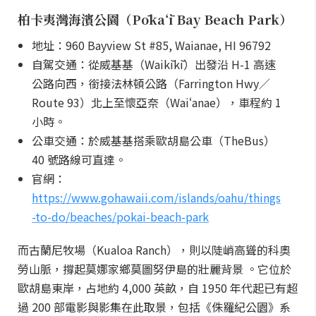
柏卡夷灣海濱公園（Pōkaʻī Bay Beach Park）
地址：960 Bayview St #85, Waianae, HI 96792
自駕交通：從威基基（Waikīkī）出發沿 H-1 高速
公路向西，銜接法林頓公路（Farrington Hwy／
Route 93）北上至懷亞奈（Waiʻanae），車程約 1
小時。
公車交通：於威基基搭乘歐胡島公車（TheBus）
40 號路線可直達。
官網：
https://www.gohawaii.com/islands/oahu/things
-to-do/beaches/pokai-beach-park
而古蘭尼牧場（Kualoa Ranch），則以陡峭高聳的科奧
勞山脈，撐起莫娜家鄉莫圖努伊島的壯麗背景 。它位於
歐胡島東岸，占地約 4,000 英畝，自 1950 年代起已有超
過 200 部電影與影集在此取景，包括《侏羅紀公園》系