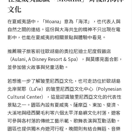
文化
在夏威夷語中，「Moana」意為「海洋」，也代表人與
自然之間的連結。這份與大海共生的精神不只出現在電
影中，也能在夏威夷的相關景點與體驗中看見。
推薦親子旅客前往歐胡島的奧拉尼迪士尼度假飯店
（Aulani, A Disney Resort & Spa），與莫娜見面合影，
並參加營火故事與兒童活動。
若想進一步了解玻里尼西亞文化，也可走訪位於歐胡島
北岸萊耶（Lāʻie）的玻里尼西亞文化中心（Polynesian
Cultural Center），這是認識玻里尼西亞文化的代表性
景點之一。園區內設有夏威夷、薩摩亞、東加、斐濟、
大溪地與紐西蘭毛利等六個太平洋島嶼文化村落，遊客
可參與各村落的傳統工藝示範、歌舞表演與互動活動。
園區也提供獨木舟遊河行程，晚間則有結合舞蹈、音樂