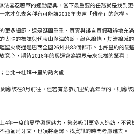
已經無法容忍奢華的運動慶典，當下最重要的任務就是找到
一來才免去各種有可能讓2016年奧運「難產」的危機。
的更多細節，還是謎團重重、真實與謠言真假難辨地充滿
的太陽的標誌與代表山與海的藍、綠色線條，其流線感的
運聖火將通過巴西全國26州共83個都市。也許里約的硬
放寬心，期待2016年的奧運會為觀眾帶來怎樣的驚喜！
；台北→杜拜→里約熱內盧
疑問應該在8月前往，但若有意參加里約嘉年華的，則應該
上4年一度的夏季奧運魅力，勢必吸引更多人造訪，不管
不通葡萄牙文，也須將翻譯、找資訊的時間考慮進去。