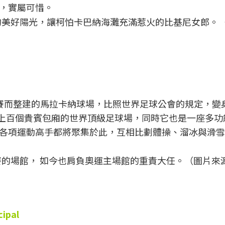
，實屬可惜。
的美好陽光，讓柯怕卡巴納海灘充滿惹火的比基尼女郎。
賽而整建的馬拉卡納球場，比照世界足球公會的規定，變
位與上百個貴賓包廂的世界頂級足球場，同時它也是一座多功
各項運動高手都將聚集於此，互相比劃體操、溜冰與滑雪
的場館， 如今也肩負奧運主場館的重責大任。（圖片來
ipal