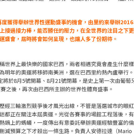
再度獲得舉辦世界性運動盛事的機會，由里約來舉辦201
上接過接力棒，能否勝任的壓力，在全世界的注目之下更
運盛會，屆時將會如何呈現，也讓人多了份期待。
稱世界上最快樂的國家巴西，兩者相遇究竟會產生什麼樣
為明年的奧運將移師南美洲，選在巴西里約熱內盧舉行。2
pics）預定將於8月5號開幕、8月21號閉幕，是史上第一次由葡
足球賽之後，再次由巴西所主辦的世界性體育盛事。
歷經三輪激烈競爭後才風光出線，不管是落選城市的眼紅
迷都正在關注本屆奧運。光從各賽事的場館工程落後，有
熱鍋上的螞蟻，一度傳出有意委託舉辦奧運經驗豐富的倫
減預算之下才殺出一條生路。負責人安德拉達（Mario