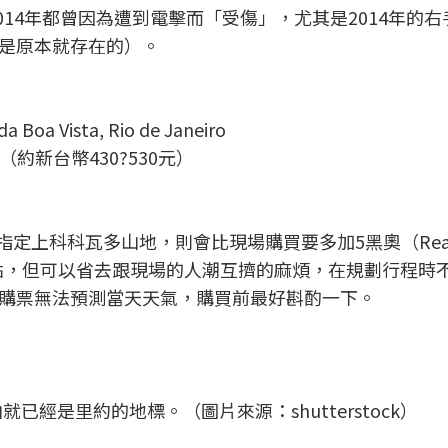
014年都曾因為遭到電擊而「受傷」，尤其是2014年的
是原本就存在的）。
a Boa Vista, Rio de Janeiro
間（約新台幣430?530元）
指定上科科瓦多山地，則會比現場購買要多加5黑奧（Rea
一點，但可以省去跟現場的人潮互擠的麻煩，在規劃行程時
購票無法預測當天天氣，購買前最好斟酌一下。
經是里約的地標。（圖片來源：shutterstock）