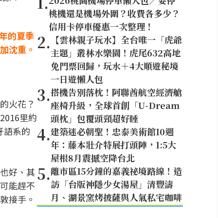
1
.
2026桃園機場停車懶人包／要停
桃機還是機場外圍？收費各多少？
信用卡停車優惠一次整理！
6年的夏季
2
.
【雲林親子玩水】全台唯一「虎爺
加沈重。
主題」叢林水樂園！虎尾632高地
免門票回歸，玩水＋4大順遊秘境
一日遊懶人包
3
.
搭機告別落枕！阿聯酋航空經濟艙
的火花？
座椅升級，全球首創「U-Dream
016里約
頭枕」包覆頭頸超好睡
4
.
萄牙語系的
建築迷必朝聖！忠泰美術館10週
年：藤本壯介特展打頭陣，1:5大
屋根8月震撼空降台北
5
.
離市區15分鐘的嘉義祕境路線！造
也好、其
訪「台版神隱少女湯屋」清豐濤
可能趕不
月、湖景窯烤披薩與人氣私宅咖啡
敦接手。