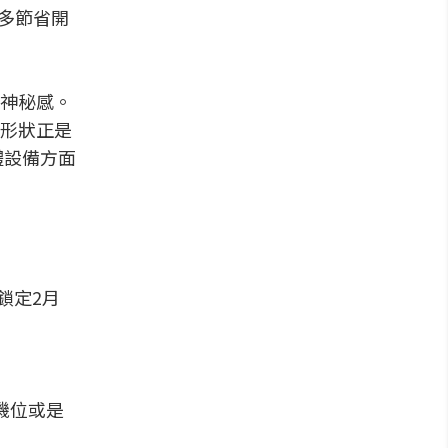
更多節省開
神秘感。
形狀正是
體設備方面
鎖定2月
機位或是