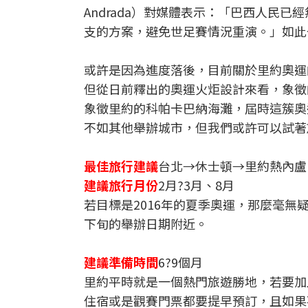
Andrada）對媒體表示：「巴西人民
支的方案，避免世足賽情況重演。」如此
或許是因為進度落後，目前關於里約奧運
但從日前釋出的奧運火炬設計來看，象徵
象徵里約的科帕卡巴納海灘，屆時這簇奧
不如其他舉辦城市，但我們或許可以試著
最佳旅行建議
台北→休士頓→里約熱內盧
建議旅行月份
2月?3月、8月
若目標是2016年的夏季奧運，那麼毫無
下旬的舉辦日期附近。
建議準備時間
6?9個月
里約平時就是一個熱門旅遊勝地，若要加
住宿或是觀賽門票都要提早預訂，且如果