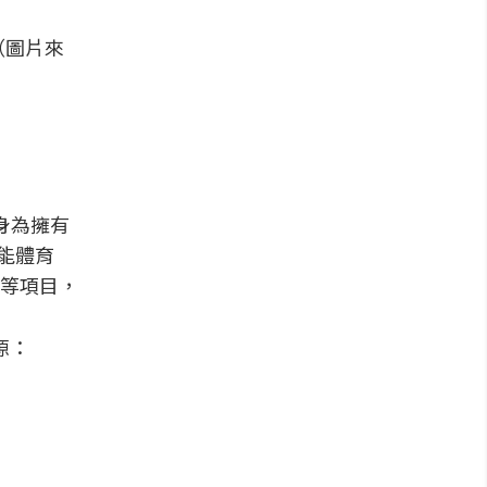
（圖片來
身為擁有
能體育
等項目，
源：