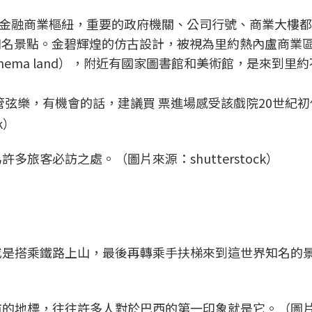
金融商業樞紐，重要的政府機關、公司行號、商業大樓都
的知名景點。金碧輝煌的仿古設計，被視為里約熱內盧商業
ema land），附近有國家圖書館和美術館，是來到里
管弦樂，有機會的話，建議買 票進場感受該戲院20世紀
k）
旅客必訪之處。（圖片來源：shutterstock）
或是搭乘鐵路上山，最後再轉乘手扶梯來到這世界知名的
市的地標，往往許多人對於巴西的第一印象就是它。（圖