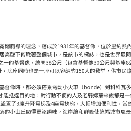
寬闊胸襟的理念，落成於1931年的基督像，位於里約熱
頂上，居高臨下俯瞰著整個城市，是該市的標誌，也是世界最
蹟之一的基督像，總高38公尺（包含基督像30公尺與基座8
計，底座同時也是一座可以容納約150人的教堂，供市民
基督像時，都必須搭乘電動小火車（bonde）到科科瓦
梯後才能抵達目的地，對行動不便的人及老弱婦孺來說都是一
近設置了3座升降電梯及4座電扶梯，大幅增加便利性，當
落的小山丘顯得更添韻味，海岸線和群峰使這幅城市風景