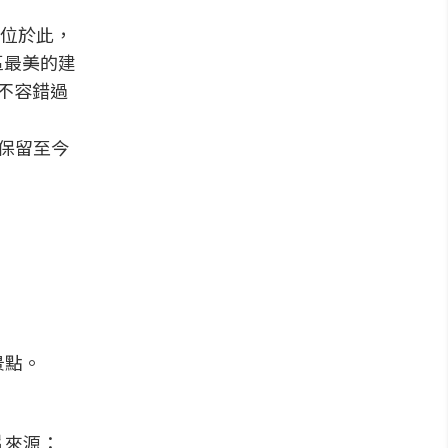
位於此，
區最美的建
約不容錯過
初保留至今
景點。
片來源：