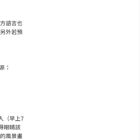
方語言也
另外若預
源：
入（早上7
得眼睛該
的風景畫