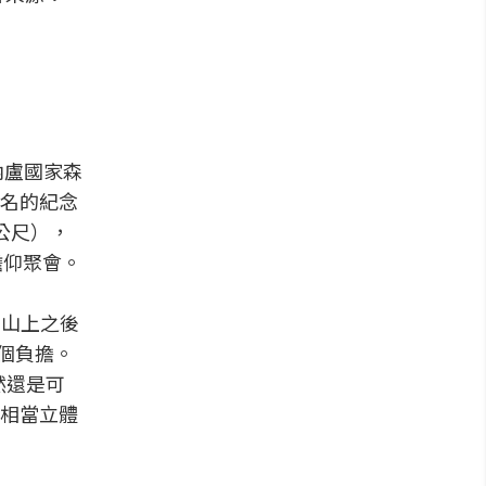
內盧國家森
聞名的紀念
公尺），
瞻仰聚會。
多山上之後
個負擔。
然還是可
相當立體