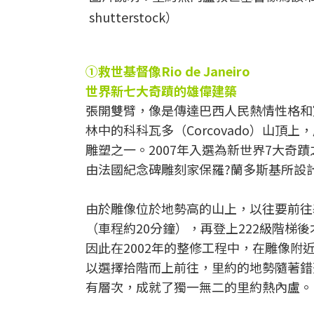
shutterstock）
①救世基督像Rio de Janeiro
世界新七大奇蹟的雄偉建築
張開雙臂，像是傳達巴西人民熱情性格和
林中的科科瓦多（Corcovado）山
雕塑之一。2007年入選為新世界7大奇
由法國紀念碑雕刻家保羅?蘭多斯基所設
由於雕像位於地勢高的山上，以往要前往
（車程約20分鐘），再登上222級階
因此在2002年的整修工程中，在雕像附
以選擇拾階而上前往，里約的地勢隨著錯
有層次，成就了獨一無二的里約熱內盧。