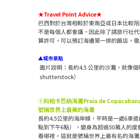
★Travel Point Advice★
巴西對於台灣相較於東南亞或日本比較陌
不是每個人都會講，因此除了請旅行社代
算許可，可以預訂海邊第一排的飯店，徹
▲城市景點
圖片說明：長約4.5 公里的沙灘，就
shutterstock）
①科帕卡巴納海灘Praia de Copacaban
號稱世界上最美的海灘
長約4.5公里的海岸線，平時是一處6車
點到下午6點），變身為超過50萬人的
看哪裡，這就是號稱世界上最有名的海灘