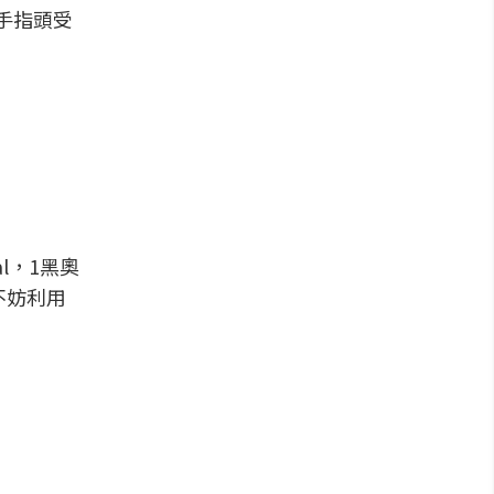
右手指頭受
l，1黑奧
不妨利用