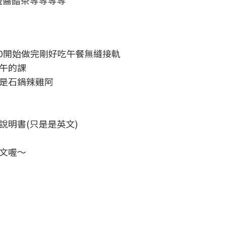
鹽醬醋茶等等等等
00開始做完剛好吃午餐無縫接軌
午的課
是石鍋辣雞阿
說明書(只是是英文)
文喔～