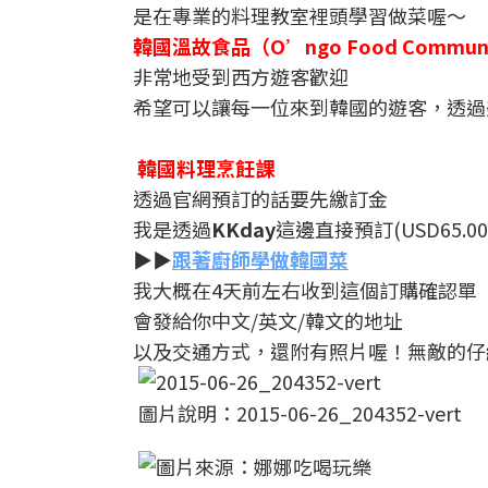
是在專業的料理教室裡頭學習做菜喔～
韓國溫故食品（O’ngo Food Communi
非常地受到西方遊客歡迎
希望可以讓每一位來到韓國的遊客，透過
韓國料理烹飪課
透過官網預訂的話要先繳訂金
我是透過
KKday
這邊直接預訂(USD65.00
▶▶
跟著廚師學做韓國菜
我大概在4天前左右收到這個訂購確認單
會發給你中文/英文/韓文的地址
以及交通方式，還附有照片喔！無敵的仔細
圖片說明：2015-06-26_204352-vert