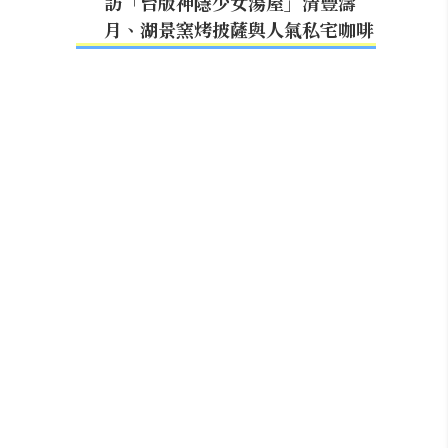
訪「台版神隱少女湯屋」清豐濤
月、湖景窯烤披薩與人氣私宅咖啡