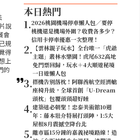
本日熱門
法
1
.
2026桃園機場停車懶人包／要停
片說
桃機還是機場外圍？收費各多少？
餐會
信用卡停車優惠一次整理！
己規
2
.
【雲林親子玩水】全台唯一「虎爺
覺得
主題」叢林水樂園！虎尾632高地
想上
免門票回歸，玩水＋4大順遊秘境
們的
一日遊懶人包
3
.
搭機告別落枕！阿聯酋航空經濟艙
座椅升級，全球首創「U-Dream
頭枕」包覆頭頸超好睡
4
.
建築迷必朝聖！忠泰美術館10週
年：藤本壯介特展打頭陣，1:5大
屋根8月震撼空降台北
5
.
離市區15分鐘的嘉義祕境路線！造