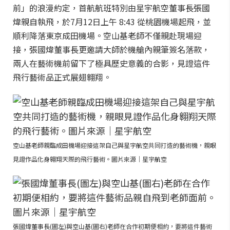
前」的浪漫約定，首航航班特別由星宇航空董事長張國
煒親自執飛，於7月12日上午 8:43 從桃園機場起飛，並
順利降落東京成田機場。空山基老師不僅親赴現場迎
接，張國煒董事長更邀請大師於機艙內親筆簽名落款，
兩人在藝術機前留下了極具歷史意義的合影，見證這件
飛行藝術品正式展翅翱翔。
空山基老師親臨成田機場迎接這架自己與星宇航空共同打造的藝術機，親眼
見證作品化身翱翔天際的飛行藝術。圖片來源｜星宇航空
張國煒董事長(圖左)與空山基(圖右)老師在合作初期便相約，要將這件藝術