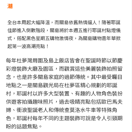
潮
全台本周起大幅降溫，而關島依舊熱情逼人！隨著耶誕
佳節進入倒數階段，關島將於本週五進行耶誕村點燈儀
式，搭配黑色星期五購物激情夜，為關島購物嘉年華掀
起第一波高潮亮點！
每年杜夢灣周圍及島上飯店皆會在聖誕時節以節慶
彩燈裝飾大廳及園區，而觀賞這些美麗裝飾拍照留
念，也是許多關島家庭的過節傳統。其中最受矚目
地點之一是關島觀光局在杜夢區精心規劃的耶誕
村，耶誕村以許多大型裝置、有趣的人物角色裝扮
供遊客拍攝趣味照片，過去吸睛亮點包括歐巴馬夫
婦、衝浪聖誕老人和傳統查莫洛水牛車等特殊角
色，耶誕村每年不同的主題裝飾可說是令人引頸期
盼的話題焦點。