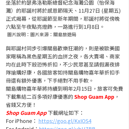
坐落於約瑟弗洛勒斯總督紀念海灘公園（怡保海
灘）的耶誕村將於感恩節隔天、11月27日 (星期五)
正式揭幕，從耶誕節至新年期間，耶誕村將從傍晚
六點至午夜點亮燈飾，一路進行到1月8日。
圖片說明：圖片來源：關島旅遊局
與耶誕村同步引爆關島歡樂狂潮的，則是被歐美國
家暱稱為黑色星期五的血拼之夜，各大賣場、商家
均在此時下殺恐怖折扣，不少民眾甚至請假漏夜排
隊搶購好康，各國旅客如持關島購物嘉年華折扣手
冊還有額外優惠，下手絕對不用手軟。
關島購物嘉年華將持續到明年2月15日，旅客可免費
下載集結二百多項好康優惠的
Shop Guam App
，
省錢又方便！
Shop Guam App
下載網址如下：
For iPhone：
https://goo.gl/KxIOS4
For Android：
https://goo.gl/ubUZBB