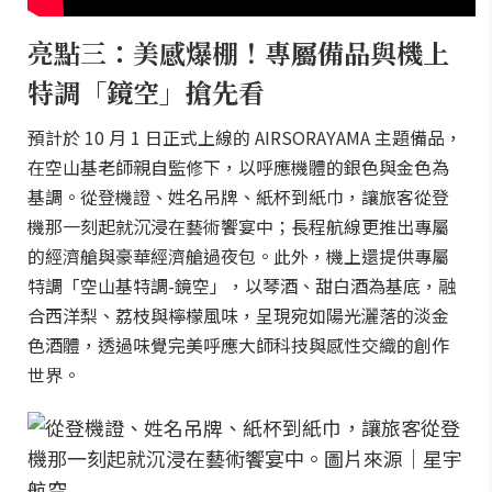
亮點三：美感爆棚！專屬備品與機上
特調「鏡空」搶先看
預計於 10 月 1 日正式上線的 AIRSORAYAMA 主題備品，
在空山基老師親自監修下，以呼應機體的銀色與金色為
基調。從登機證、姓名吊牌、紙杯到紙巾，讓旅客從登
機那一刻起就沉浸在藝術饗宴中；長程航線更推出專屬
的經濟艙與豪華經濟艙過夜包。此外，機上還提供專屬
特調「空山基特調-鏡空」，以琴酒、甜白酒為基底，融
合西洋梨、荔枝與檸檬風味，呈現宛如陽光灑落的淡金
色酒體，透過味覺完美呼應大師科技與感性交織的創作
世界。