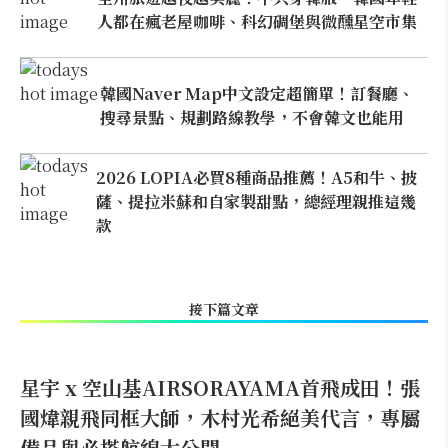
人都在瘋老屋咖啡、科幻碉堡與微醺星空市集
韓國Naver Map中文設定超簡單！訂餐廳、
搜尋景點、規劃路線教學，不會韓文也能用
2026 LOPIA必買8種商品推薦！A5和牛、披
薩、提拉米蘇和自家製甜點，總經理親推這幾
款
接下篇文章
星宇 x 空山基AIRSORAYAMA首飛成田！張
國煒親飛同框大師，木村光希絕美代言，專屬
備品與必搭航線大公開