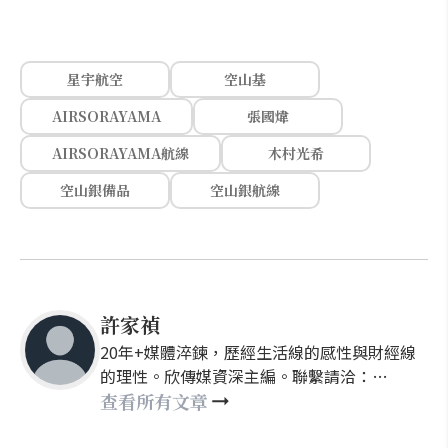
星宇航空
空山基
AIRSORAYAMA
張國煒
AIRSORAYAMA航線
木村光希
空山銀備品
空山銀航線
許家禎
20年+媒體淬鍊，歷經生活線的感性與財經線
的理性。欣傳媒資深主編。聯繫請洽：
nellyhsu@xinmedia.com
查看所有文章