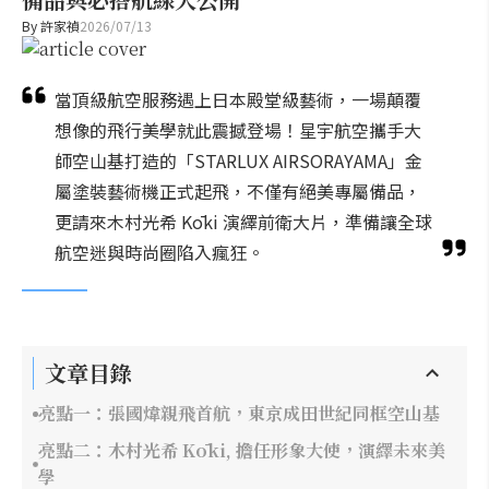
By
許家禎
2026/07/13
當頂級航空服務遇上日本殿堂級藝術，一場顛覆
想像的飛行美學就此震撼登場！星宇航空攜手大
師空山基打造的「STARLUX AIRSORAYAMA」金
屬塗裝藝術機正式起飛，不僅有絕美專屬備品，
更請來木村光希 Kōki 演繹前衛大片，準備讓全球
航空迷與時尚圈陷入瘋狂。
文章目錄
亮點一：張國煒親飛首航，東京成田世紀同框空山基
亮點二：木村光希 Kōki, 擔任形象大使，演繹未來美
學