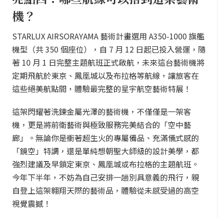
機？
STARLUX AIRSORAYAMA 藝術計畫選用 A350-1000 旗艦
機型（共 350 個座位），自 7 月 12 日起已投入營運，隨
著 10 月 1 日完整主題航班正式啟航，未來這台藝術機將
定期飛航於東京、鳳凰城以及布拉格等航線，讓旅客在
這些絕美航點間，體驗最完整的星宇航空藝術特展！
這架閃耀著洗鍊金屬光澤的藝術機，不僅僅是一架客
機，更是將前衛藝術與極致服務完美結合的「空中藝
廊」。無論你是衝著超生火的專屬備品、充滿儀式感的
「鏡空」特調，還是單純想朝聖大師級的設計美學，都
強烈建議及早鎖定東京、鳳凰城或布拉格的主題航班。
今年下半年，不妨為自己安排一趟別具意義的飛行，親
自登上這架翱翔天際的藝術品，體驗從未感受過的高空
視覺震撼！