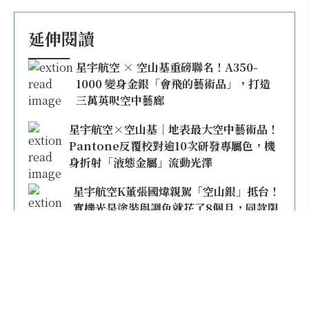
延伸閱讀
星宇航空 × 空山基重磅聯名！A350-
1000 變身金銀「會飛的藝術品」，打造
三萬英呎空中藝廊
星宇航空×空山基｜地表最大空中藝術品！
Pantone反覆校對逾10次研發專屬色，機
身折射「液態金屬」流動光澤
星宇航空K董張國煒親駕「空山銀」抵台！
實機光是塗裝與調色就花了8個月，同款限
量模型上架即秒殺