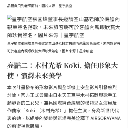
品親自飛到老師面前。圖片來源｜星宇航空
星宇航空張國煒董事長邀請空山基老師於機艙內親筆簽名落款，未來旅客將
可於客艙內親眼欣賞大師珍貴簽名。圖片來源｜星宇航空
亮點二：木村光希 Kōki, 擔任形象大
使，演繹未來美學
本次計畫發布的形象影片與全新機上安全影片引發熱烈
討論。官方正式公開由日本天王巨星木村拓哉與歌手工
藤靜香的二女兒、兼具國際舞台經驗的模特兒女演員及
作曲家「Kōki,（木村光希）」擔任主演，身為新世代代
表的她，以絕美的姿態與氣場完美詮釋了 AIRSORAYAMA
的前衛視覺體驗。