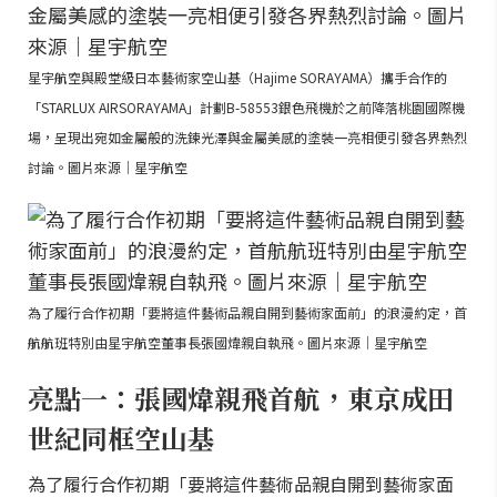
星宇航空與殿堂級日本藝術家空山基（Hajime SORAYAMA）攜手合作的
「STARLUX AIRSORAYAMA」計劃B-58553銀色飛機於之前降落桃園國際機
場，呈現出宛如金屬般的洗鍊光澤與金屬美感的塗裝一亮相便引發各界熱烈
討論。圖片來源｜星宇航空
為了履行合作初期「要將這件藝術品親自開到藝術家面前」的浪漫約定，首
航航班特別由星宇航空董事長張國煒親自執飛。圖片來源｜星宇航空
亮點一：張國煒親飛首航，東京成田
世紀同框空山基
為了履行合作初期「要將這件藝術品親自開到藝術家面