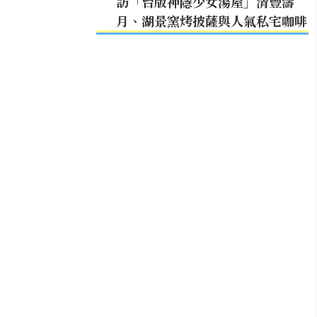
訪「台版神隱少女湯屋」清豐濤
月、湖景窯烤披薩與人氣私宅咖啡