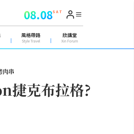
08.08
S A T
點
風格帶路
欣講堂
Style Travel
Xin Forum
烤肉串
Kon捷克布拉格?