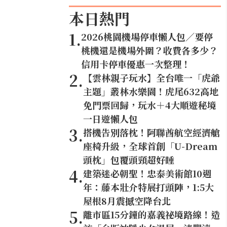
本日熱門
1
.
2026桃園機場停車懶人包／要停
桃機還是機場外圍？收費各多少？
信用卡停車優惠一次整理！
2
.
【雲林親子玩水】全台唯一「虎爺
主題」叢林水樂園！虎尾632高地
免門票回歸，玩水＋4大順遊秘境
一日遊懶人包
3
.
搭機告別落枕！阿聯酋航空經濟艙
座椅升級，全球首創「U-Dream
頭枕」包覆頭頸超好睡
4
.
建築迷必朝聖！忠泰美術館10週
年：藤本壯介特展打頭陣，1:5大
屋根8月震撼空降台北
5
.
離市區15分鐘的嘉義祕境路線！造