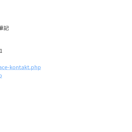
筆記
1
vace-kontakt.php
p