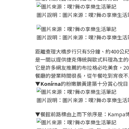
圖片說明：圖片來源：噗?舞の享樂生活
圖片說明：圖片來源：噗?舞の享樂生活
距離查理大橋步行只有5分鐘、約400公
是一間以提供捷克傳統與歐式料理為主的
它是許多網友推薦的布拉格必吃美食，2014
餐廳的營業時間很長，從午餐吃到宵夜不
▼
Konírna
的粉嫩鵝黃建築十分賞心悅目
圖片說明：圖片來源：噗?舞の享樂生活
▼餐館前路標由上而下依序是：Kampa博物