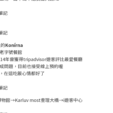
筆記
筆記
尺的
Konírna
老字號餐館
年曾獲得tripadvisor遊客評比最愛餐廳
成問題，目前也接受線上預約喔
，在這吃飯心情都好了
筆記
館→Karluv most查理大橋→i遊客中心