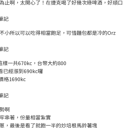
為止啊，太開心了！在捷克喝了好幾次綠啤酒，好順口
筆記
不小所以可以吃得相當飽足，可惜麵包都是冷的Orz
筆記
一共670kc，台幣大約800
已經漲到690kc囉
格1690kc
筆記
勢啊
牢串著，份量相當紮實
蔥，最後是看了就飽一半的炒培根馬鈴薯塊