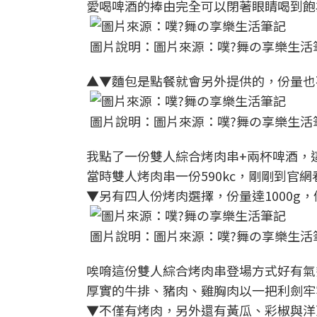
愛喝啤酒的捧由完全可以閉著眼睛喝到飽
圖片說明：圖片來源：噗?舞の享樂生活
▲▼麵包是點餐就會另外提供的，份量也
圖片說明：圖片來源：噗?舞の享樂生活
我點了一份雙人綜合烤肉串+兩杯啤酒，這樣
當時雙人烤肉串一份590kc，剛剛到官網看
▼另有四人份烤肉選擇，份量達1000g，價
圖片說明：圖片來源：噗?舞の享樂生活
唉唷這份雙人綜合烤肉串登場方式好有氣
厚實的牛排、豬肉、雞胸肉以一把利劍牢
▼不僅有烤肉，另外還有黃瓜、彩椒與洋