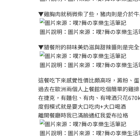
▼雞胸肉就稍微柴了些，豬肉則是介於牛
圖片說明：圖片來源：噗?舞の享樂生活
▼隨餐附的蒜味美奶滋與甜辣醬則是完全
圖片說明：圖片來源：噗?舞の享樂生活
這餐吃下來感覺性價比頗高呀，澱粉、蛋
過去在歐洲兩個人上餐館吃個簡單的雞排、
在捷克，有麵包、有肉、有啤酒只花670k
度假模式就是要大口吃肉+大口喝酒
離開餐廳時我已滿臉通紅我愛布拉格
圖片說明：圖片來源：噗?舞の享樂生活