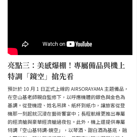
亮點三：美感爆棚！專屬備品與機上
特調「鏡空」搶先看
預計於 10 月 1 日正式上線的 AIRSORAYAMA 主題備品，
在空山基老師親自監修下，以呼應機體的銀色與金色為
基調。從登機證、姓名吊牌、紙杯到紙巾，讓旅客從登
機那一刻起就沉浸在藝術饗宴中；長程航線更推出專屬
的經濟艙與豪華經濟艙過夜包。此外，機上還提供專屬
特調「空山基特調-鏡空」，以琴酒、甜白酒為基底，融