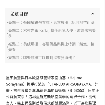
文章目錄
亮點一：張國煒親飛首航，東京成田世紀同框空山基
亮點二：木村光希 Kōki, 擔任形象大使，演繹未來美
學
亮點三：美感爆棚！專屬備品與機上特調「鏡空」搶
先看
亮點四：哪些航線可以搭到這架藝術機？
星宇航空與日本殿堂級藝術家空山基（Hajime
Sorayama）攜手打造的「STARLUX AIRSORAYAMA」計
畫，首架具備金屬洗鍊光澤的藝術機（B-58553）日前正
式首航東京！這場重新定義航空美學的跨界合作，從代
言人、機上備品到首飛儀式都話題滿滿，以下為您整理