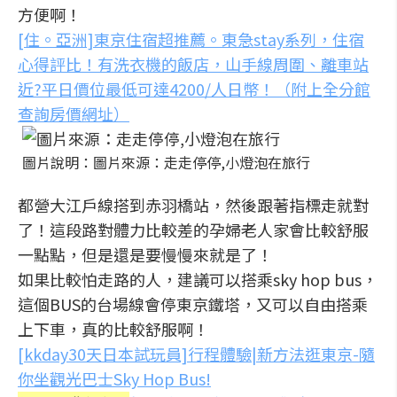
方便啊！
[住。亞洲]東京住宿超推薦。東急stay系列，住宿
心得評比！有洗衣機的飯店，山手線周圍、離車站
近?平日價位最低可達4200/人日幣！（附上全分館
查詢房價網址）
圖片說明：圖片來源：走走停停,小燈泡在旅行
都營大江戶線搭到赤羽橋站，然後跟著指標走就對
了！這段路對體力比較差的孕婦老人家會比較舒服
一點點，但是還是要慢慢來就是了！
如果比較怕走路的人，建議可以搭乘sky hop bus，
這個BUS的台場線會停東京鐵塔，又可以自由搭乘
上下車，真的比較舒服啊！
[kkday30天日本試玩員]行程體驗|新方法逛東京-隨
你坐觀光巴士Sky Hop Bus!