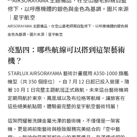
AIRSORAYAMA 主題備品，在空山基老師親自監修下，以呼應機體的銀色與
金色為基調。圖片來源｜星宇航空
亮點四：哪些航線可以搭到這架藝術
機？
STARLUX AIRSORAYAMA 藝術計畫選用 A350-1000 旗艦
機型（共 350 個座位），自 7 月 12 日起已投入營運，隨
著 10 月 1 日完整主題航班正式啟航，未來這台藝術機將
定期飛航於東京、鳳凰城以及布拉格等航線，讓旅客在
這些絕美航點間，體驗最完整的星宇航空藝術特展！
這架閃耀著洗鍊金屬光澤的藝術機，不僅僅是一架客
機，更是將前衛藝術與極致服務完美結合的「空中藝
廊」。無論你是衝著超生火的專屬備品、充滿儀式感的