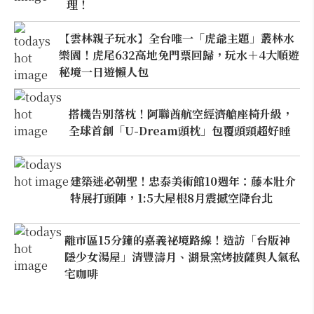
理！
【雲林親子玩水】全台唯一「虎爺主題」叢林水
樂園！虎尾632高地免門票回歸，玩水＋4大順遊
秘境一日遊懶人包
搭機告別落枕！阿聯酋航空經濟艙座椅升級，
全球首創「U-Dream頭枕」包覆頭頸超好睡
建築迷必朝聖！忠泰美術館10週年：藤本壯介
特展打頭陣，1:5大屋根8月震撼空降台北
離市區15分鐘的嘉義祕境路線！造訪「台版神
隱少女湯屋」清豐濤月、湖景窯烤披薩與人氣私
宅咖啡