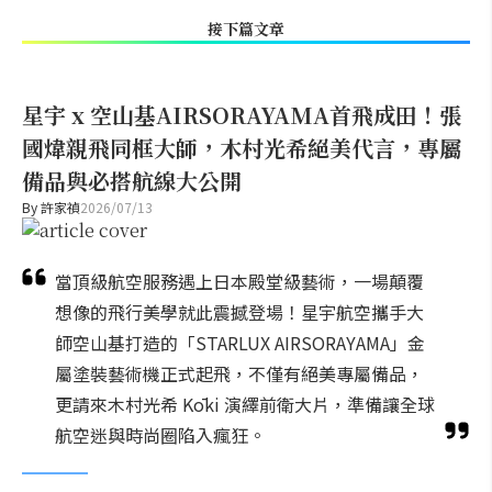
接下篇文章
星宇 x 空山基AIRSORAYAMA首飛成田！張
國煒親飛同框大師，木村光希絕美代言，專屬
備品與必搭航線大公開
By
許家禎
2026/07/13
當頂級航空服務遇上日本殿堂級藝術，一場顛覆
想像的飛行美學就此震撼登場！星宇航空攜手大
師空山基打造的「STARLUX AIRSORAYAMA」金
屬塗裝藝術機正式起飛，不僅有絕美專屬備品，
更請來木村光希 Kōki 演繹前衛大片，準備讓全球
航空迷與時尚圈陷入瘋狂。