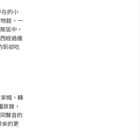
已存在的小
博物館，一
鬧區中，
西經過運
的到卻吃
畫家帽，轉
播放器，
同聲音的
要來的更