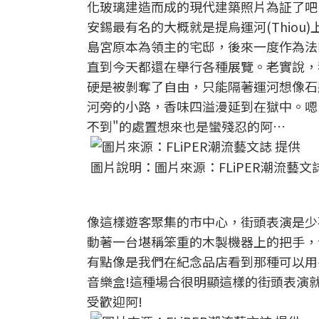
化玻璃建造而成的現代建築照片為証了吧!
安錫最有名的大概就是提烏運河(Thiou)上的
島宮原本為領主的宅邸，後來一度作為法
直到今天都還在舉行各種展覽。老實說，
硬是被剝奪了自由，只能隔著運河想像石
河旁的小路，香味四溢漫延到在獄中。嗯
不到"的處置想來也是蠻殘忍的阿…
圖片說明：圖片來源：FLiPER潮流藝文
像這樣遊客聚集的市中心，街頭表演是少
動著一台堪稱笨重的木製機器上的把手，音
有點像是我們在紀念品店看到那種可以用
音樂盒!這種場合很明顯這樣的街頭表演
受歡迎阿!