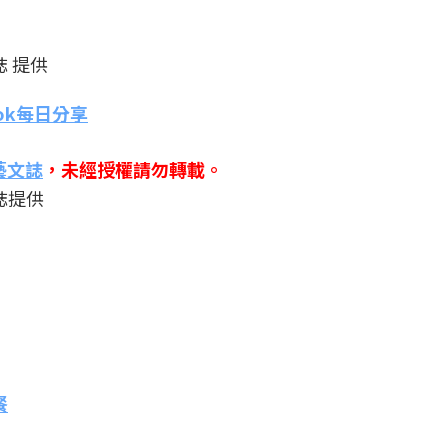
誌 提供
ok每日分享
流藝文誌
，未經授權請勿轉載。
誌提供
餐