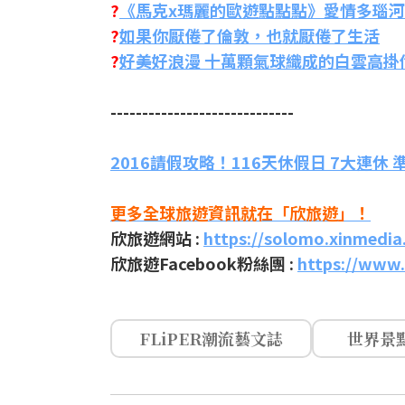
?
《馬克x瑪麗的歐遊點點點》愛情多瑙河
?
如果你厭倦了倫敦，也就厭倦了生活
?
好美好浪漫 十萬顆氣球織成的白雲高掛
-----------------------------
2016請假攻略！116天休假日 7大連休
更多全球旅遊資訊就在「欣旅遊」！
欣旅遊網站 :
https://solomo.xinmedia
欣旅遊Facebook粉絲團 :
https://www.
FLiPER潮流藝文誌
世界景