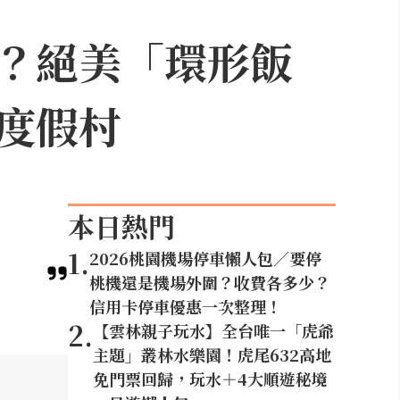
？絕美「環形飯
度假村
本日熱門
1
.
2026桃園機場停車懶人包／要停
桃機還是機場外圍？收費各多少？
信用卡停車優惠一次整理！
2
.
【雲林親子玩水】全台唯一「虎爺
主題」叢林水樂園！虎尾632高地
免門票回歸，玩水＋4大順遊秘境