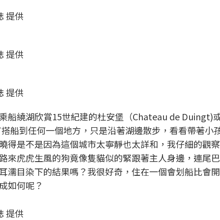
誌 提供
誌 提供
誌 提供
湖欣賞15世紀建的杜安堡（Chateau de Duingt
過我並沒有搭船到任何一個地方，只是沿著湖邊散步，看看帶著小
曉得是不是因為這個城市太寧靜也太詳和，我仔細的觀察
路來虎虎生風的狗竟像隻貓似的緊跟著主人身邊，連尾巴
耳濡目染下的結果嗎？我很好奇，住在一個會划船比會開
成如何呢？
誌 提供