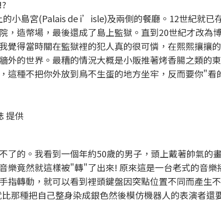
?
小島宮(Palais de i’isle)及兩側的餐廳。12世紀就
院，造幣場，最後還成了島上監獄。直到20世紀才改為
我覺得當時關在監獄裡的犯人真的很可憐，在熙熙攘攘的
牆外的世界。最糟的情況大概是小販推著烤香腸之類的東
，這種不把你外放到鳥不生蛋的地方坐牢，反而要你"看
誌 提供
不了的。我看到一個年約50歲的男子，頭上戴著帥氣的
樂竟然就這樣被"轉"了出來! 原來這是一台老式的音樂
手指轉動，就可以看到裡頭鍵盤因突點位置不同而產生不
就比那種把自己整身染成銀色然後模仿機器人的表演者還