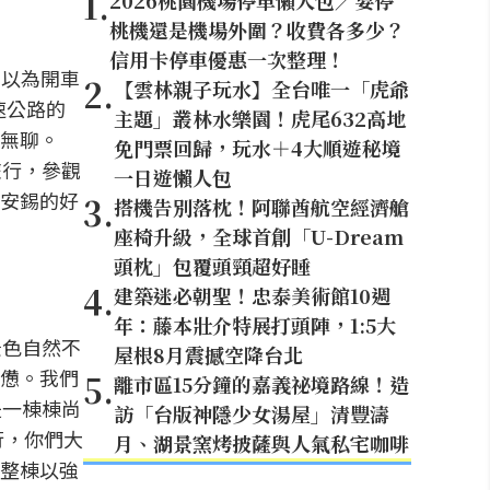
1
.
2026桃園機場停車懶人包／要停
桃機還是機場外圍？收費各多少？
信用卡停車優惠一次整理！
本以為開車
2
.
【雲林親子玩水】全台唯一「虎爺
速公路的
主題」叢林水樂園！虎尾632高地
無聊。
免門票回歸，玩水＋4大順遊秘境
旅行，參觀
一日遊懶人包
安錫的好
3
.
搭機告別落枕！阿聯酋航空經濟艙
座椅升級，全球首創「U-Dream
頭枕」包覆頭頸超好睡
4
.
建築迷必朝聖！忠泰美術館10週
年：藤本壯介特展打頭陣，1:5大
景色自然不
屋根8月震撼空降台北
憊。我們
5
.
離市區15分鐘的嘉義祕境路線！造
是一棟棟尚
訪「台版神隱少女湯屋」清豐濤
行，你們大
月、湖景窯烤披薩與人氣私宅咖啡
整棟以強