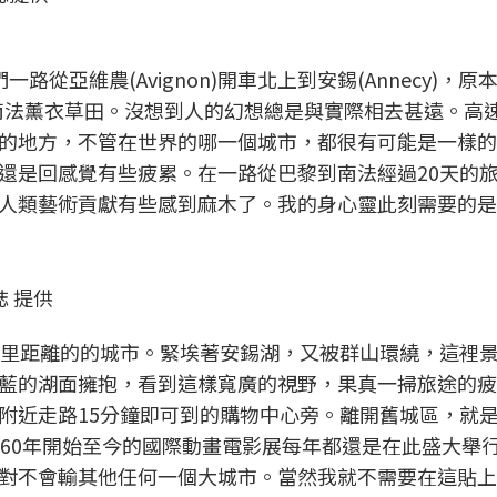
從亞維農(Avignon)開車北上到安錫(Annecy)，原
的南法薰衣草田。沒想到人的幻想總是與實際相去甚遠。高
的地方，不管在世界的哪一個城市，都很有可能是一樣的
還是回感覺有些疲累。在一路從巴黎到南法經過20天的
人類藝術貢獻有些感到麻木了。我的身心靈此刻需要的是
誌 提供
公里距離的的城市。緊埃著安錫湖，又被群山環繞，這裡
藍的湖面擁抱，看到這樣寬廣的視野，果真一掃旅途的疲
附近走路15分鐘即可到的購物中心旁。離開舊城區，就
960年開始至今的國際動畫電影展每年都還是在此盛大舉
對不會輸其他任何一個大城市。當然我就不需要在這貼上