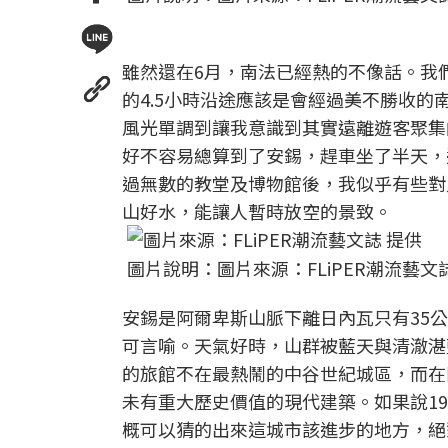
雖然還在6月，南法已經熱的不像話。我們一路
的4.5小時沿途應該是會經過美不勝收
風光單調到讓我意識到其實遠離遊客聚集
好不容易總算到了安錫，趕車坐了半天，
過無數的教堂及博物館後，我似乎有些對
山好水，能讓人暫時放空的景致。
圖片說明：圖片來源：FLiPER潮流藝文
安錫是阿爾卑斯山脈下離日內瓦只有35
可言喻。天氣好時，山群被藍天與清澈湛
的旅館不在最熱鬧的中谷世紀城區，而在
未有重大歷史價值的現代建築。如果說1
概可以猜的出來這城市該進步的地方，絕