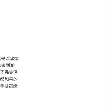
)或是眺望遠
孩來到湖
了幾隻沿
都和善的
手排高級