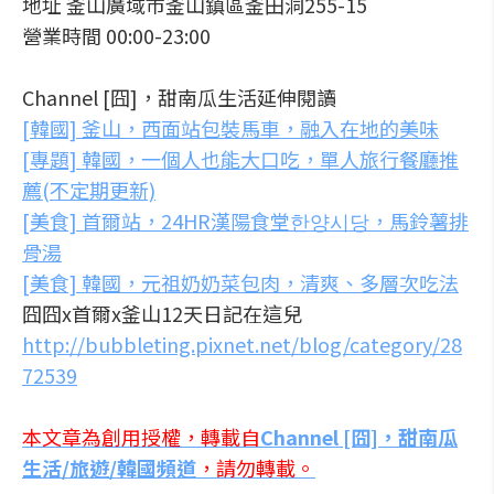
地址 釜山廣域市釜山鎮區釜田洞255-15
營業時間 00:00-23:00
Channel [囧]，甜南瓜生活延伸閱讀
[韓國] 釜山，西面站包裝馬車，融入在地的美味
[專題] 韓國，一個人也能大口吃，單人旅行餐廳推
薦(不定期更新)
[美食] 首爾站，24HR漢陽食堂한양시당，馬鈴薯排
骨湯
[美食] 韓國，元祖奶奶菜包肉，清爽、多層次吃法
囧囧x首爾x釜山12天日記在這兒
http://bubbleting.pixnet.net/blog/category/28
72539
本文章為創用授權，轉載自
Channel [囧]，甜南瓜
生活/旅遊/韓國頻道
，請勿轉載。