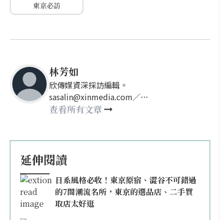
東京必訪
林芳如
欣傳媒資深採訪編輯。
sasalin@xinmedia.com／
happy21917@gmail.com
查看所有文章
延伸閱讀
日系風格必收！東京原宿、澀谷不可錯過
的7間潮流名所，東京的選品店、二手買
取店太好逛