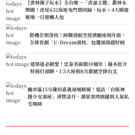
【雲林親子玩水】全台唯一「虎爺主題」叢林水
樂園！虎尾632高地免門票回歸，玩水＋4大順遊
秘境一日遊懶人包
搭機告別落枕！阿聯酋航空經濟艙座椅升級，
全球首創「U-Dream頭枕」包覆頭頸超好睡
建築迷必朝聖！忠泰美術館10週年：藤本壯介
特展打頭陣，1:5大屋根8月震撼空降台北
離市區15分鐘的嘉義祕境路線！造訪「台版神
隱少女湯屋」清豐濤月、湖景窯烤披薩與人氣私
宅咖啡