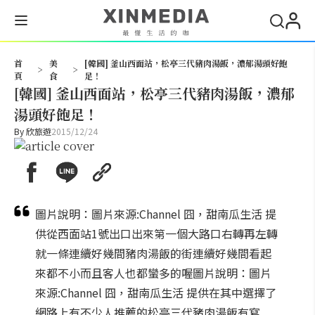
搜尋
首
美
[韓國] 釜山西面站，松亭三代豬肉湯飯，濃郁湯頭好飽
>
>
頁
食
足！
[韓國] 釜山西面站，松亭三代豬肉湯飯，濃郁
湯頭好飽足！
By
欣旅遊
2015/12/24
圖片說明：圖片來源:Channel 囧，甜南瓜生活 提
供從西面站1號出口出來第一個大路口右轉再左轉
就一條連續好幾間豬肉湯飯的街連續好幾間看起
來都不小而且客人也都蠻多的喔圖片說明：圖片
來源:Channel 囧，甜南瓜生活 提供在其中選擇了
網路上有不少人推薦的松亭三代豬肉湯飯有寫