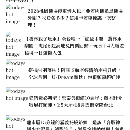
2026桃園機場停車懶人包／要停桃機還是機場
外圍？收費各多少？信用卡停車優惠一次整
理！
【雲林親子玩水】全台唯一「虎爺主題」叢林水
樂園！虎尾632高地免門票回歸，玩水＋4大順遊
秘境一日遊懶人包
搭機告別落枕！阿聯酋航空經濟艙座椅升級，
全球首創「U-Dream頭枕」包覆頭頸超好睡
建築迷必朝聖！忠泰美術館10週年：藤本壯介
特展打頭陣，1:5大屋根8月震撼空降台北
離市區15分鐘的嘉義祕境路線！造訪「台版神
隱少女湯屋」清豐濤月、湖景窯烤披薩與人氣私