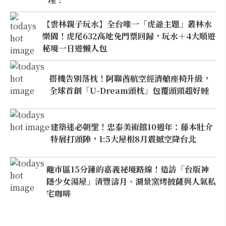
【雲林親子玩水】全台唯一「虎爺主題」叢林水
樂園！虎尾632高地免門票回歸，玩水＋4大順遊
秘境一日遊懶人包
搭機告別落枕！阿聯酋航空經濟艙座椅升級，
全球首創「U-Dream頭枕」包覆頭頸超好睡
建築迷必朝聖！忠泰美術館10週年：藤本壯介
特展打頭陣，1:5大屋根8月震撼空降台北
離市區15分鐘的嘉義祕境路線！造訪「台版神
隱少女湯屋」清豐濤月、湖景窯烤披薩與人氣私
宅咖啡