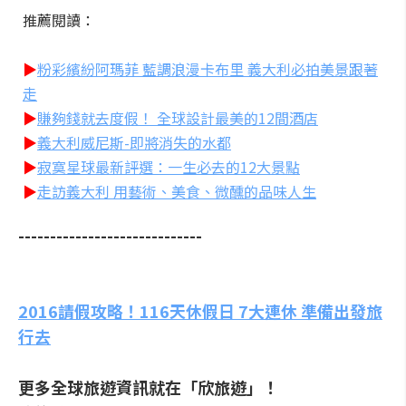
推薦閱讀：
▶
粉彩繽紛阿瑪菲 藍調浪漫卡布里 義大利必拍美景跟著
走
▶
賺夠錢就去度假！ 全球設計最美的12間酒店
▶
義大利威尼斯-即將消失的水都
▶
寂寞星球最新評選：一生必去的12大景點
▶
走訪義大利 用藝術、美食、微醺的品味人生
-----------------------------
2016請假攻略！116天休假日 7大連休 準備出發旅
行去
更多全球旅遊資訊就在「欣旅遊」！