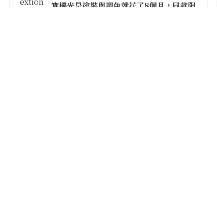
實機光是塗裝與調色就花了8個月，同款限
量模型上架即秒殺
本日熱門
2026桃園機場停車懶人包／要停桃機還是機場
外圍？收費各多少？信用卡停車優惠一次整
理！
【雲林親子玩水】全台唯一「虎爺主題」叢林水
樂園！虎尾632高地免門票回歸，玩水＋4大順遊
秘境一日遊懶人包