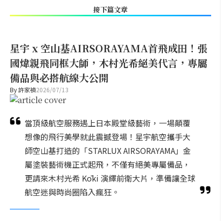
接下篇文章
星宇 x 空山基AIRSORAYAMA首飛成田！張
國煒親飛同框大師，木村光希絕美代言，專屬
備品與必搭航線大公開
By
許家禎
2026/07/13
當頂級航空服務遇上日本殿堂級藝術，一場顛覆
想像的飛行美學就此震撼登場！星宇航空攜手大
師空山基打造的「STARLUX AIRSORAYAMA」金
屬塗裝藝術機正式起飛，不僅有絕美專屬備品，
更請來木村光希 Kōki 演繹前衛大片，準備讓全球
航空迷與時尚圈陷入瘋狂。