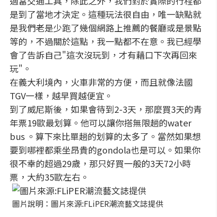
適當交通工具，除此之外，我們對於實際的行程都
是到了當地才決定。這種玩法很自由，唯一缺點就
是我們老是少跑了幾個網路上推薦的餐廳或是景點
等的，不過關於這點，我一點都不在意。我已經學
會了告訴自己"這次沒玩到，才有藉口下次再回來
玩"。
在義大利境內，火車非常的方便，而且就像法國
TGV一樣，越早買越便宜。
到了威尼斯後，如果會待到2-3天，那麼買3天的青
年票19歐最划算。他可以讓你搭無限趟的water
bus 。算下來比單趟的划算的太多了。當然如果想
要到哪裡都乘坐昂貴的gondola也是可以。如果你
很不幸的超過29歲，那只好買一般的3天72小時
票，大約35歐左右。
圖片說明：圖片來源:FLiPER潮流藝文誌提供