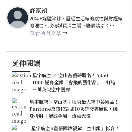
許家禎
20年+媒體淬鍊，歷經生活線的感性與財經線
的理性。欣傳媒資深主編。聯繫請洽：
nellyhsu@xinmedia.com
查看所有文章
延伸閱讀
星宇航空 × 空山基重磅聯名！A350-
1000 變身金銀「會飛的藝術品」，打造
三萬英呎空中藝廊
星宇航空×空山基｜地表最大空中藝術品！
Pantone反覆校對逾10次研發專屬色，機
身折射「液態金屬」流動光澤
星宇航空K董張國煒親駕「空山銀」抵台！