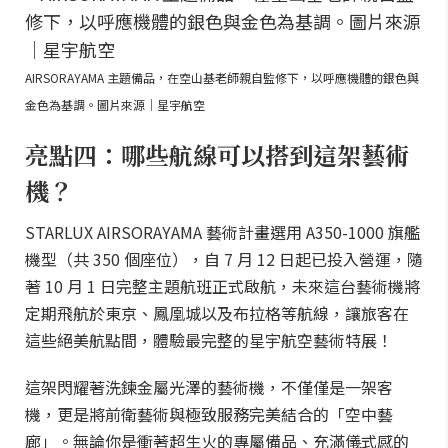
AIRSORAYAMA 主題備品，在空山基老師親自監修下，以呼應機體的銀色與
金色為基調。圖片來源｜星宇航空
亮點四：哪些航線可以搭到這架藝術
機？
STARLUX AIRSORAYAMA 藝術計畫選用 A350-1000 旗艦
機型（共 350 個座位），自 7 月 12 日起已投入營運，隨
著 10 月 1 日完整主題航班正式啟航，未來這台藝術機將
定期飛航於東京、鳳凰城以及布拉格等航線，讓旅客在
這些絕美航點間，體驗最完整的星宇航空藝術特展！
這架閃耀著洗鍊金屬光澤的藝術機，不僅僅是一架客
機，更是將前衛藝術與極致服務完美結合的「空中藝
廊」。無論你是衝著超生火的專屬備品、充滿儀式感的