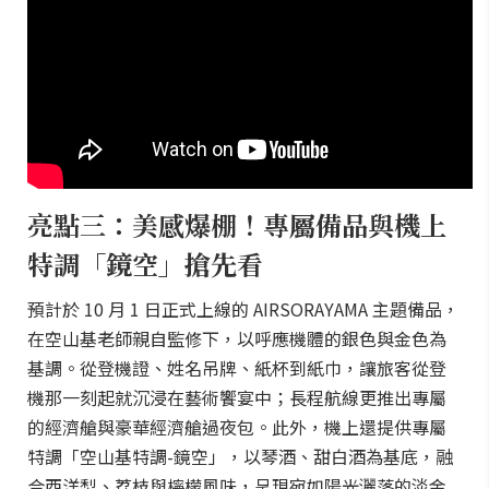
亮點三：美感爆棚！專屬備品與機上
特調「鏡空」搶先看
預計於 10 月 1 日正式上線的 AIRSORAYAMA 主題備品，
在空山基老師親自監修下，以呼應機體的銀色與金色為
基調。從登機證、姓名吊牌、紙杯到紙巾，讓旅客從登
機那一刻起就沉浸在藝術饗宴中；長程航線更推出專屬
的經濟艙與豪華經濟艙過夜包。此外，機上還提供專屬
特調「空山基特調-鏡空」，以琴酒、甜白酒為基底，融
合西洋梨、荔枝與檸檬風味，呈現宛如陽光灑落的淡金