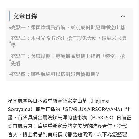
文章目錄
亮點一：張國煒親飛首航，東京成田世紀同框空山基
亮點二：木村光希 Kōki, 擔任形象大使，演繹未來美
學
亮點三：美感爆棚！專屬備品與機上特調「鏡空」搶
先看
亮點四：哪些航線可以搭到這架藝術機？
星宇航空與日本殿堂級藝術家空山基（Hajime
Sorayama）攜手打造的「STARLUX AIRSORAYAMA」計
畫，首架具備金屬洗鍊光澤的藝術機（B-58553）日前正
式首航東京！這場重新定義航空美學的跨界合作，從代
言人、機上備品到首飛儀式都話題滿滿，以下為您整理