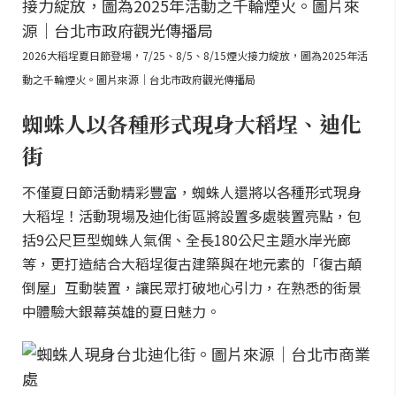
2026大稻埕夏日節登場，7/25、8/5、8/15煙火接力綻放，圖為2025年活
動之千輪煙火。圖片來源｜台北市政府觀光傳播局
蜘蛛人以各種形式現身大稻埕、迪化
街
不僅夏日節活動精彩豐富，蜘蛛人還將以各種形式現身
大稻埕！活動現場及迪化街區將設置多處裝置亮點，包
括9公尺巨型蜘蛛人氣偶、全長180公尺主題水岸光廊
等，更打造結合大稻埕復古建築與在地元素的「復古顛
倒屋」互動裝置，讓民眾打破地心引力，在熟悉的街景
中體驗大銀幕英雄的夏日魅力。