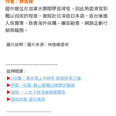
作者：林逸榛
國中居住在加拿大期間學習滑雪，因此熱愛滑雪到
難以自拔的程度。曾經赴日深造日本語，返台後進
入珠寶業，負責海外採購、礦區勘查、網路企劃行
銷等職務。
圖片說明：圖片來源：林逸榛提供
-----------------------------
延伸閱讀：
▶
108響！東京增上寺跨年 敲敲除夜之鐘
▶
京都。紅葉: 叡山電鐵沿線散步路線
▶
波妞 一人女子旅海島療癒散策
▶
強迫改變-留日東京
-----------------------------