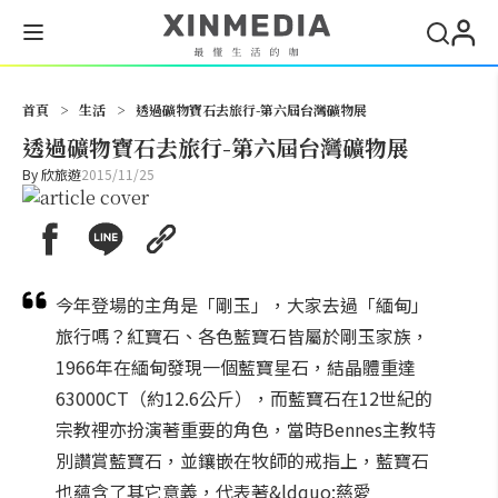
搜尋
首頁
>
生活
>
透過礦物寶石去旅行-第六屆台灣礦物展
透過礦物寶石去旅行-第六屆台灣礦物展
By
欣旅遊
2015/11/25
今年登場的主角是「剛玉」，大家去過「緬甸」
旅行嗎？紅寶石、各色藍寶石皆屬於剛玉家族，
1966年在緬甸發現一個藍寶星石，結晶體重達
63000CT（約12.6公斤），而藍寶石在12世紀的
宗教裡亦扮演著重要的角色，當時Bennes主教特
別讚賞藍寶石，並鑲嵌在牧師的戒指上，藍寶石
也蘊含了其它意義，代表著&ldquo;慈愛