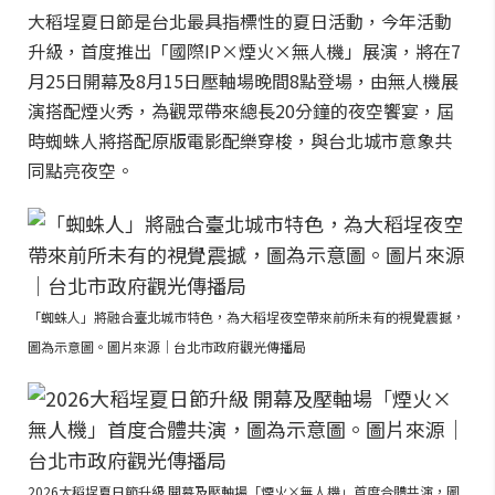
大稻埕夏日節是台北最具指標性的夏日活動，今年活動
升級，首度推出「國際IP×煙火×無人機」展演，將在7
月25日開幕及8月15日壓軸場晚間8點登場，由無人機展
演搭配煙火秀，為觀眾帶來總長20分鐘的夜空饗宴，屆
時蜘蛛人將搭配原版電影配樂穿梭，與台北城市意象共
同點亮夜空。
「蜘蛛人」將融合臺北城市特色，為大稻埕夜空帶來前所未有的視覺震撼，
圖為示意圖。圖片來源｜台北市政府觀光傳播局
2026大稻埕夏日節升級 開幕及壓軸場「煙火×無人機」首度合體共演，圖