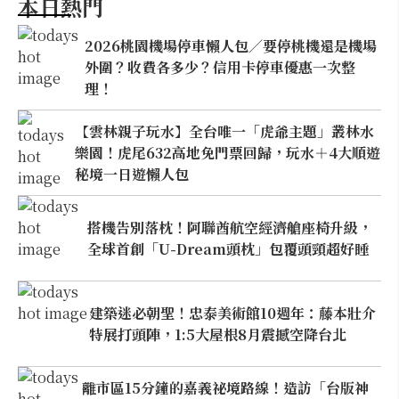
本日熱門
2026桃園機場停車懶人包／要停桃機還是機場
外圍？收費各多少？信用卡停車優惠一次整
理！
【雲林親子玩水】全台唯一「虎爺主題」叢林水
樂園！虎尾632高地免門票回歸，玩水＋4大順遊
秘境一日遊懶人包
搭機告別落枕！阿聯酋航空經濟艙座椅升級，
全球首創「U-Dream頭枕」包覆頭頸超好睡
建築迷必朝聖！忠泰美術館10週年：藤本壯介
特展打頭陣，1:5大屋根8月震撼空降台北
離市區15分鐘的嘉義祕境路線！造訪「台版神