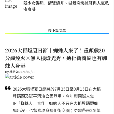
隱少女湯屋」清豐濤月、湖景窯烤披薩與人氣私
宅咖啡
接下篇文章
2026大稻埕夏日節｜蜘蛛人來了！重頭戲20
分鐘煙火×無人機燈光秀，迪化街商圈也有蜘
蛛人身影
By
林芳如
2026/07/08
2026大稻埕夏日節將於7月25日至8月15日在大稻
埕碼頭及延平河濱公園登場，今年與國際人氣
IP「蜘蛛人」合作，蜘蛛人不只在大稻埕碼頭廣
場出沒，也驚喜現身迪化街商圈；更將帶來2場總