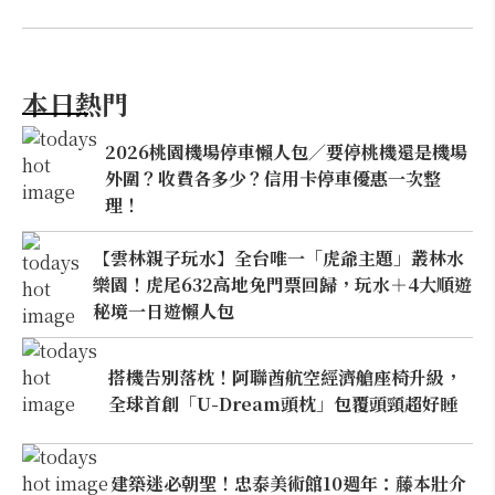
本日熱門
2026桃園機場停車懶人包／要停桃機還是機場
外圍？收費各多少？信用卡停車優惠一次整
理！
【雲林親子玩水】全台唯一「虎爺主題」叢林水
樂園！虎尾632高地免門票回歸，玩水＋4大順遊
秘境一日遊懶人包
搭機告別落枕！阿聯酋航空經濟艙座椅升級，
全球首創「U-Dream頭枕」包覆頭頸超好睡
建築迷必朝聖！忠泰美術館10週年：藤本壯介