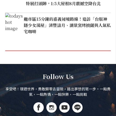
特展打頭陣，1:5大屋根8月震撼空降台北
離市區15分鐘的嘉義祕境路線！造訪「台版神
隱少女湯屋」清豐濤月、湖景窯烤披薩與人氣私
宅咖啡
Follow Us
享受吧！環遊世界，勇敢歸零去冒險，踏出夢想的第一步。一點勇
氣，一點熱情，一點快樂，一點挑戰