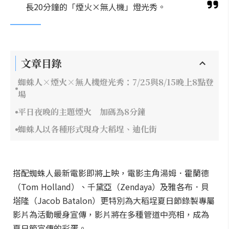
長20分鐘的「煙火×無人機」燈光秀。
文章目錄
蜘蛛人×煙火×無人機燈光秀：7/25與8/15晚上8點登
場
平日夜晚的主題煙火 加碼為8分鐘
蜘蛛人以各種形式現身大稻埕、迪化街
搭配蜘蛛人最新電影即將上映，電影主角湯姆．霍蘭德
（Tom Holland）、千黛亞（Zendaya）及雅各布．貝
塔隆（Jacob Batalon）更特別為大稻埕夏日節錄製專屬
影片為活動暖身宣傳，影片將在多種管道中亮相，成為
夏日節宣傳的彩蛋。