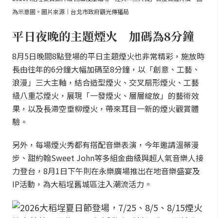
為示意圖。圖片來源｜台北市政府觀光傳播局
平日夜晚的主題煙火 加碼為8分鐘
8月5日晚間8點登場的平日主題煙火也非常精彩，施放時
長由往年的6分鐘大幅加碼至8分鐘，以「創意、工藝、
浪漫」三大主軸，結合造型煙火、交叉扇形煙火、工藝
級八重芯煙火，展現「一發煙火、層層綻放」的藝術效
果，以及長滯空垂柳煙火，帶來耳目一新的煙火觀賞體
驗。
另外，每場煙火秀都有搭配音樂表演，今年邀請溫蒂漫
步、甜約翰Sweet John等多組金曲級與超人氣音樂人接
力登台，8月1日下午則在永樂廣場推出在地音樂盛宴及
IP活動，為大稻埕舊城區注入潮流活力。