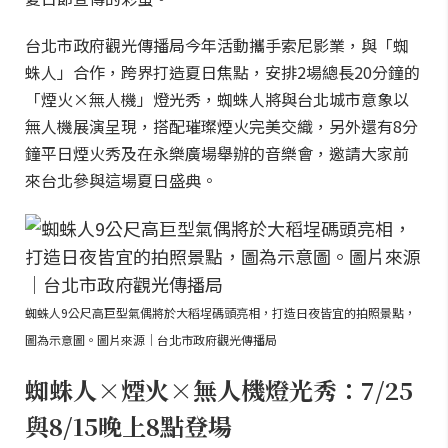
台北市政府觀光傳播局今年活動攜手索尼影業，與「蜘
蛛人」合作，跨界打造夏日焦點，安排2場總長20分鐘的
「煙火×無人機」燈光秀，蜘蛛人將與台北城市意象以
無人機展演呈現，搭配璀璨煙火完美交織，另外還有8分
鐘平日煙火秀及在永樂廣場舉辦的音樂會，邀請大家前
來台北參與這場夏日盛典。
蜘蛛人9公尺高巨型氣偶將於大稻埕碼頭亮相，打造日夜皆宜的拍照景點，
圖為示意圖。圖片來源｜台北市政府觀光傳播局
蜘蛛人×煙火×無人機燈光秀：7/25
與8/15晚上8點登場