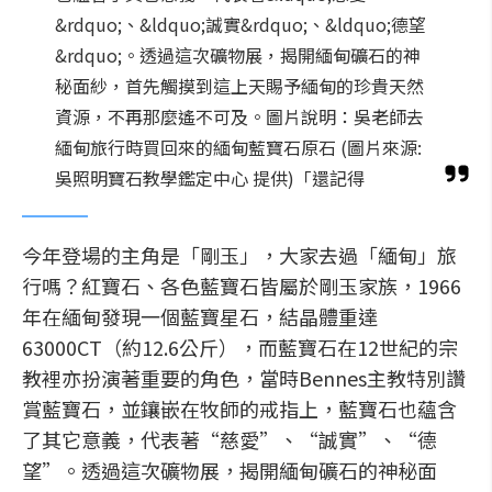
&rdquo;、&ldquo;誠實&rdquo;、&ldquo;德望
&rdquo;。透過這次礦物展，揭開緬甸礦石的神
秘面紗，首先觸摸到這上天賜予緬甸的珍貴天然
資源，不再那麼遙不可及。圖片說明：吳老師去
緬甸旅行時買回來的緬甸藍寶石原石 (圖片來源:
吳照明寶石教學鑑定中心 提供)「還記得
今年登場的主角是「剛玉」，大家去過「緬甸」旅
行嗎？紅寶石、各色藍寶石皆屬於剛玉家族，1966
年在緬甸發現一個藍寶星石，結晶體重達
63000CT（約12.6公斤），而藍寶石在12世紀的宗
教裡亦扮演著重要的角色，當時Bennes主教特別讚
賞藍寶石，並鑲嵌在牧師的戒指上，藍寶石也蘊含
了其它意義，代表著“慈愛”、“誠實”、“德
望”。透過這次礦物展，揭開緬甸礦石的神秘面