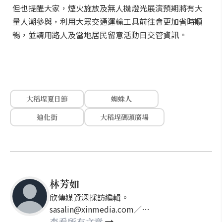
但也提醒大家，煙火施放及無人機燈光展演預期將有大
量人潮參與，利用大眾交通運輸工具前往會更加省時順
暢，並請用路人及當地居民留意活動日交管資訊。
大稻埕夏日節
蜘蛛人
迪化街
大稻埕碼頭廣場
林芳如
欣傳媒資深採訪編輯。
sasalin@xinmedia.com／
happy21917@gmail.com
查看所有文章