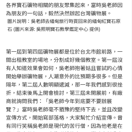
各界寶石礦物相關的朋友聚集起來，當時吳老師因
為朋友的一句話，毅然決然辦起台灣礦物展。
圖片說明：吳老師去緬甸旅行時買回來的緬甸紅寶石原
石 (圖片來源: 吳照明寶石教學鑑定中心 提供)
第一屆到第四屆礦物展都是位於台北市館前路，一
間出租教室的場地，分割成好幾個教室。第一屆沒
有人知道效果會如何，吳老師抱著姑且嘗試的心情
開始舉辦礦物展，人潮意外的比預期多很多。但是
隔年，第二屆人數明顯遞減，那一年我們感到很挫
折，結束後馬上開會檢討，第三屆未開展前，有廠
商就詢問我們：「吳老師今年到底要不要辦展
覽？」當時吳老師毫不猶豫的堅持下去，並且改變
宣傳方式，開始寫部落格，大家幫忙介紹宣傳。曾
有同行笑稱吳老師是現代的苦行僧，因為他老是在