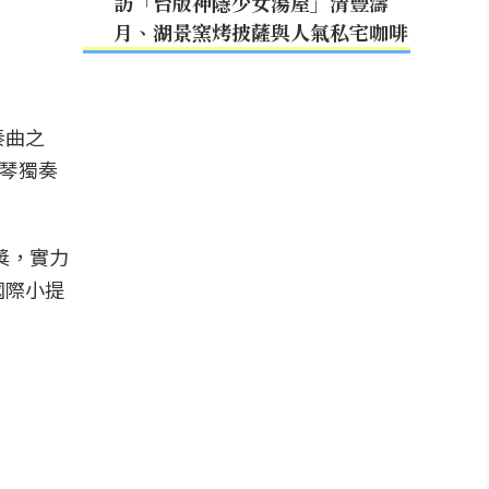
訪「台版神隱少女湯屋」清豐濤
月、湖景窯烤披薩與人氣私宅咖啡
奏曲之
提琴獨奏
獎，實力
國際小提