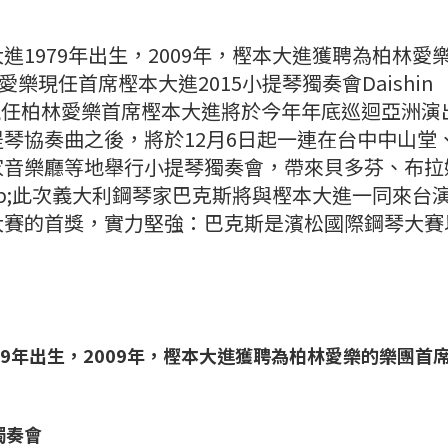
1979年出生，2009年，樫本大進獲聘為柏林愛
樂現任首席樫本大進2015小提琴獨奏會Daishin
n Recital現任柏林愛樂首席樫本大進將於今年年底巡迴亞洲
琴協奏曲之後，將於12月6日起一連在台中中山堂
家音樂廳等地舉行小提琴獨奏會，帶來貝多芬、布拉
sp;此次義大利鋼琴家巴克斯將與樫本大進一同來台
大賽的首獎，實力堅強：巴克斯是濱松國際鋼琴大賽
9年出生，2009年，樫本大進獲聘為柏林愛樂的樂團首
獨奏會