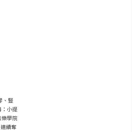
琴、豎
器：小提
音樂學院
，連續奪