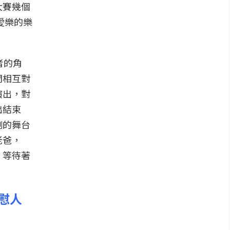
大賽幾個
愛樂的樂
者的角
間相互對
演出，對
出結束
剛的舞台
老爸，
，等待著
慰人