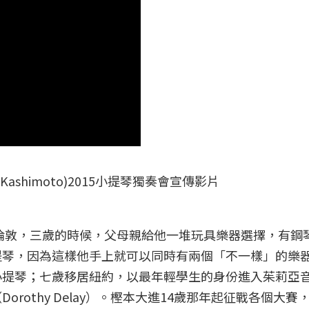
Kashimoto)2015小提琴獨奏會宣傳影片
於倫敦，三歲的時候，父母親給他一堆玩具樂器選擇，有鋼
提琴，因為這樣他手上就可以同時有兩個「不一樣」的樂
小提琴；七歲移居紐約，以最年輕學生的身份進入茱莉亞
rothy Delay）。樫本大進14歲那年起征戰各個大賽