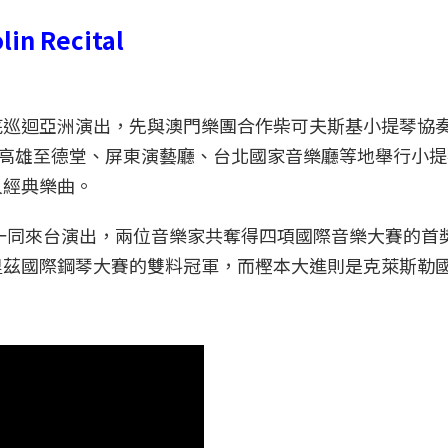
lin Recital
底巡迴亞洲演出，先與澳門樂團合作柴可夫斯基小提琴協
、高雄至德堂、屏東演藝廳、台北國家音樂廳等地舉行小
人經典樂曲。
一同來台演出，兩位音樂家共奪得四項國際音樂大賽的首
里茲國際鋼琴大賽的雙料冠軍，而樫本大進則是克萊斯勒