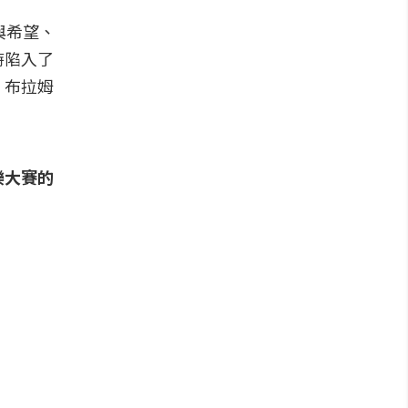
與希望、
時陷入了
、布拉姆
樂大賽的