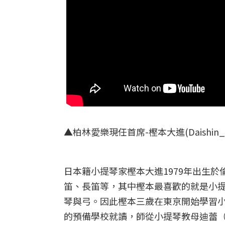
▲
柏林愛樂現任首席-樫本大進(Daishin_
日本籍小提琴家樫本大進1979年出生
笛、長笛等，其中樫本最喜歡的就是小
琴與弓。因此樫本三歲在東京開始學習
的預備學校就讀，師從小提琴教母迪蕾（Do