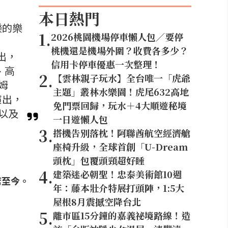
本日熱門
樂的樂
1
.
2026桃園機場停車懶人包／要停
桃機還是機場外圍？收費各多少？
演出，
信用卡停車優惠一次整理！
、高
2
.
【雲林親子玩水】全台唯一「虎爺
姆
主題」叢林水樂園！虎尾632高地
演出，
免門票回歸，玩水＋4大順遊秘境
以及
一日遊懶人包
3
.
搭機告別落枕！阿聯酋航空經濟艙
座椅升級，全球首創「U-Dream
頭枕」包覆頭頸超好睡
4
.
建築迷必朝聖！忠泰美術館10週
席至今。
年：藤本壯介特展打頭陣，1:5大
屋根8月震撼空降台北
5
.
離市區15分鐘的嘉義祕境路線！造