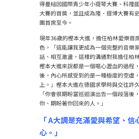
得曼紐因國際青少年小提琴大賽、科隆
大賽的首獎，並且成為隆．提博大賽有史
團首席至今。
現年36歲的樫本大進，擔任柏林愛樂首
色，「這能讓我更成為一個完整的音樂
話、相互激盪，這樣的溝通對我擔任柏
樫本大進來說都是一個嘔心瀝血的過程
後，內心所感受到的是一種極度的空虛
上。」樫本大進在德國求學時與交往許
「你會很期盼當巡迴演出告一個段落後
你、期盼著你回來的人。」
「 A大調是充滿愛與希望、
心。」