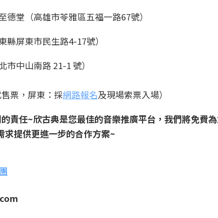
中心至德堂（高雄市苓雅區五福一路67號）
屏東縣屏東市民生路4-17號）
北市中山南路 21-1 號）
代售票，屏東：採
網路報名
及現場索票入場）
們的責任~欣古典是您最佳的音樂推廣平台，我們將免費為
需求提供更進一步的合作方案~
團
.com