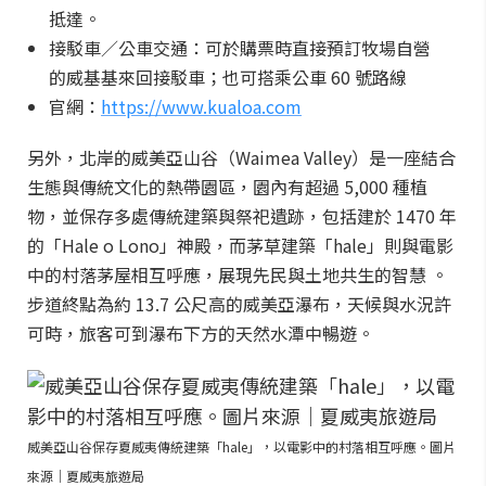
抵達。
接駁車／公車交通：可於購票時直接預訂牧場自營
的威基基來回接駁車；也可搭乘公車 60 號路線
官網：
https://www.kualoa.com
另外，北岸的威美亞山谷（Waimea Valley）是一座結合
生態與傳統文化的熱帶園區，園內有超過 5,000 種植
物，並保存多處傳統建築與祭祀遺跡，包括建於 1470 年
的「Hale o Lono」神殿，而茅草建築「hale」則與電影
中的村落茅屋相互呼應，展現先民與土地共生的智慧 。
步道終點為約 13.7 公尺高的威美亞瀑布，天候與水況許
可時，旅客可到瀑布下方的天然水潭中暢遊。
威美亞山谷保存夏威夷傳統建築「hale」，以電影中的村落相互呼應。圖片
來源｜夏威夷旅遊局