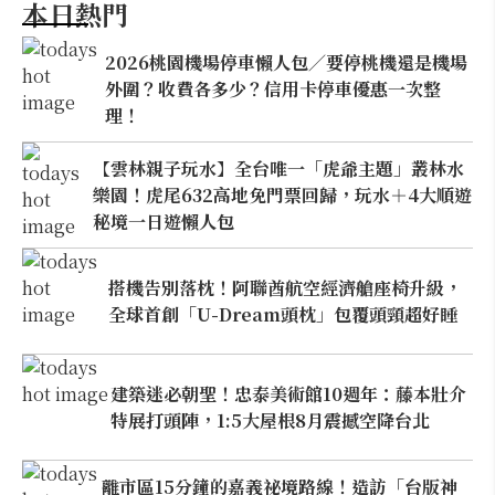
本日熱門
2026桃園機場停車懶人包／要停桃機還是機場
外圍？收費各多少？信用卡停車優惠一次整
理！
【雲林親子玩水】全台唯一「虎爺主題」叢林水
樂園！虎尾632高地免門票回歸，玩水＋4大順遊
秘境一日遊懶人包
搭機告別落枕！阿聯酋航空經濟艙座椅升級，
全球首創「U-Dream頭枕」包覆頭頸超好睡
建築迷必朝聖！忠泰美術館10週年：藤本壯介
特展打頭陣，1:5大屋根8月震撼空降台北
離市區15分鐘的嘉義祕境路線！造訪「台版神