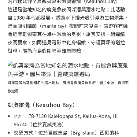
若行程延伸至夏威夷島的凱奧霍灣（Keauhou Bay），
這裡是當地知名的魔鬼魚夜間浮潛與潛水地點；此活動
自 1980 年代起發展，透過水下燈光吸引浮游生物聚集，
進而吸引蝠鱝（manta ray）夜間前來覓食，讓遊客有機
會近距離觀察其在海中游動的身影。旅客安排一趟蝠鱝
夜間觀察，如同遇見電影中化身蝠鱝、守護莫娜的塔拉
祖母，能為海島假期增添難忘體驗。
凱奧霍灣為當地知名的潛水地點，有機會與魔鬼魚共游。圖片來源｜夏威夷
旅遊局
凱奧霍灣（Keauhou Bay）
地址：78-7130 Kaleiopapa St, Kailua-Kona, HI
96740（位於夏威夷島）
交通方式：位於夏威夷島（Big Island）西側的科