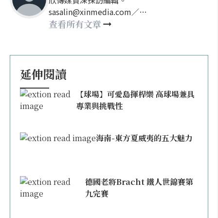
欣傳媒資深採訪編輯。
sasalin@xinmedia.com／
happy21917@gmail.com
查看所有文章
延伸閱讀
【球場】可愛島揮桿樂 高球場兼具
專業與挑戰性
海南-東方夏威夷的五大魅力
德國老將Bracht 鐵人世錦賽第
九完賽