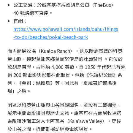
公車交通：於威基基搭乘歐胡島公車（TheBus）
40 號路線可直達。
官網：
https://www.gohawaii.com/islands/oahu/things
-to-do/beaches/pokai-beach-park
而古蘭尼牧場（Kualoa Ranch），則以陡峭高聳的科奧
勞山脈，撐起莫娜家鄉莫圖努伊島的壯麗背景 。它位於
歐胡島東岸，占地約 4,000 英畝，自 1950 年代起已有超
過 200 部電影與影集在此取景，包括《侏羅紀公園》系
列、《金剛：骷髏島》等，因此有「夏威夷好萊塢後
場」之稱。
園區以科奧勞山脈與山谷景觀聞名，並設有二戰碉堡，
展示相關電影道具與歷史文物。旅客可在古蘭尼牧場搭
乘敞篷沙灘車深入卡阿瓦谷（Kaʻaʻawa Valley），穿梭
於山谷之間，近距離探訪經典電影場景。