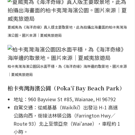
夏威夷為《海洋奇緣》真人版主要取景地，此為拍攝出海畫面的柏卡夷灣海
濱公園。圖片來源｜夏威夷旅遊局
柏卡夷灣海濱公園因水面平穩，為《海洋奇緣》海岸邊的取景地。圖片來源
｜夏威夷旅遊局
柏卡夷灣海濱公園（Pōkaʻī Bay Beach Park）
地址：960 Bayview St #85, Waianae, HI 96792
自駕交通：從威基基（Waikīkī）出發沿 H-1 高速
公路向西，銜接法林頓公路（Farrington Hwy／
Route 93）北上至懷亞奈（Waiʻanae），車程約 1
小時。