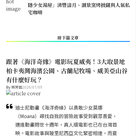
隱少女湯屋」清豐濤月、湖景窯烤披薩與人氣私
宅咖啡
接下篇文章
跟著《海洋奇緣》電影玩夏威夷！3大取景地
柏卡夷灣海濱公園、古蘭尼牧場、威美亞山谷
有什麼好玩？
By
林芳如
2026/07/09
迪士尼動畫《海洋奇緣》以勇敢少女莫娜
（Moana）尋找自我的冒險故事受到觀眾喜愛，
適逢動畫問世十週年，真人版電影也已在台灣首
映。電影故事與玻里尼西亞文化緊密相連，而夏