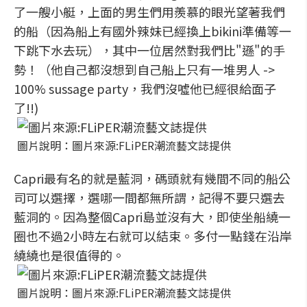
了一艘小艇，上面的男生們用羨慕的眼光望著我們
的船（因為船上有國外辣妹已經換上bikini準備等一
下跳下水去玩），其中一位居然對我們比"遜"的手
勢！（他自己都沒想到自己船上只有一堆男人 ->
100% sussage party，我們沒噓他已經很給面子
了!!)
圖片說明：圖片來源:FLiPER潮流藝文誌提供
Capri最有名的就是藍洞，碼頭就有幾間不同的船公
司可以選擇，選哪一間都無所謂，記得不要只選去
藍洞的。因為整個Capri島並沒有大，即使坐船繞一
圈也不過2小時左右就可以結束。多付一點錢在沿岸
繞繞也是很值得的。
圖片說明：圖片來源:FLiPER潮流藝文誌提供