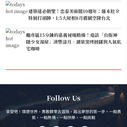
建築迷必朝聖！忠泰美術館10週年：藤本壯介
特展打頭陣，1:5大屋根8月震撼空降台北
離市區15分鐘的嘉義祕境路線！造訪「台版神
隱少女湯屋」清豐濤月、湖景窯烤披薩與人氣私
宅咖啡
Follow Us
享受吧！環遊世界，勇敢歸零去冒險，踏出夢想的第一步。一點勇
氣，一點熱情，一點快樂，一點挑戰