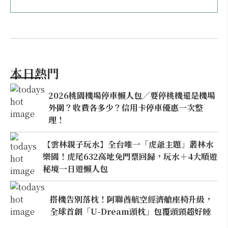
本日熱門
2026桃園機場停車懶人包／要停桃機還是機場
外圍？收費各多少？信用卡停車優惠一次整
理！
【雲林親子玩水】全台唯一「虎爺主題」叢林水
樂園！虎尾632高地免門票回歸，玩水＋4大順遊
秘境一日遊懶人包
搭機告別落枕！阿聯酋航空經濟艙座椅升級，
全球首創「U-Dream頭枕」包覆頭頸超好睡