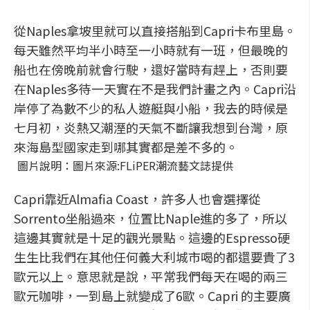
從Naples拿坡里就可以直接搭船到Capri卡布里島。
每天雖然平均半小時至一小時就有一班，但最晚的
船也在傍晚前就會行駛，還好當時有趕上，否則要
在Naples多待一天實在不是我們計畫之內。Capri沿
岸停了為數不少的私人遊艇與小船，我去的時候是
七月初，炎熱又潮溼的天氣不斷讓我想到台灣，原
來海島型國家走到哪其實都是差不多的。
圖片說明：圖片來源:FLiPER潮流藝文誌提供
Capri靠近Almafia Coast，許多人也會選擇從
Sorrento坐船過來，位置比Naple進的多了，所以
這邊其實就是十足的觀光景點。這邊的Espresso硬
生生比我們在其他任何義大利城市喝的都還要貴了3
歐元以上。意思就是說，平常我們每天在喝的兩三
歐元咖啡，一到島上就變成了6歐。Capri 的主要廣