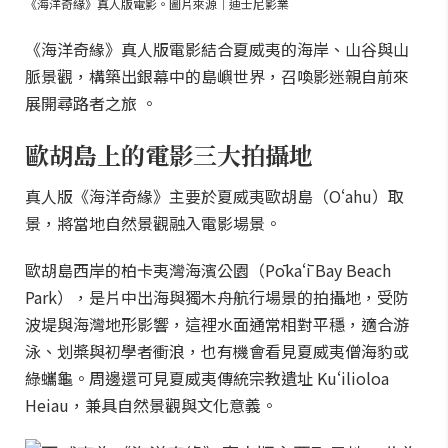
《海洋奇緣》真人版電影。圖片來源｜迪士尼影業
《海洋奇緣》真人版電影結合夏威夷的海岸、山谷與山
脈景觀，構築出銀幕中的島嶼世界，召喚影迷親自前來
展開尋路者之旅 。
歐胡島上的電影三大拍攝地
真人版《海洋奇緣》主要於夏威夷歐胡島（Oʻahu）取
景，將當地自然景觀融入電影場景。
歐胡島西岸的柏卡夷灣海濱公園（Pōkaʻī Bay Beach
Park），是片中出海與獨木舟航行場景的拍攝地，受防
波堤與海灣地形影響，這裡水面通常相對平穩，適合游
泳、划槳與初學者衝浪，也有機會看見夏威夷僧海豹或
綠蠵龜。周邊還可見夏威夷傳統宗教遺址 Kuʻilioloa
Heiau，兼具自然景觀與文化意義。