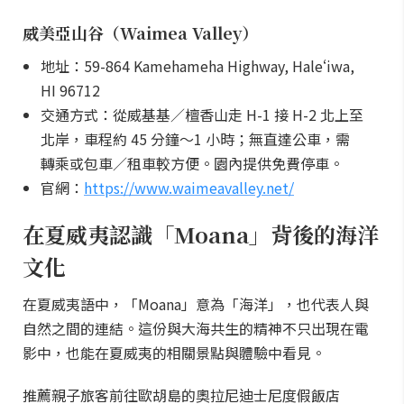
威美亞山谷（Waimea Valley）
地址：59-864 Kamehameha Highway, Haleʻiwa,
HI 96712
交通方式：從威基基／檀香山走 H-1 接 H-2 北上至
北岸，車程約 45 分鐘～1 小時；無直達公車，需
轉乘或包車／租車較方便。園內提供免費停車。
官網：
https://www.waimeavalley.net/
在夏威夷認識「Moana」背後的海洋
文化
在夏威夷語中，「Moana」意為「海洋」，也代表人與
自然之間的連結。這份與大海共生的精神不只出現在電
影中，也能在夏威夷的相關景點與體驗中看見。
推薦親子旅客前往歐胡島的奧拉尼迪士尼度假飯店