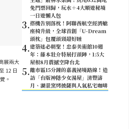
免門票回歸，玩水＋4大順遊秘境
一日遊懶人包
3
.
搭機告別落枕！阿聯酋航空經濟艙
座椅升級，全球首創「U-Dream
頭枕」包覆頭頸超好睡
4
.
建築迷必朝聖！忠泰美術館10週
年：藤本壯介特展打頭陣，1:5大
與商展兩大
屋根8月震撼空降台北
5
.
離市區15分鐘的嘉義祕境路線！造
 12 日
訪「台版神隱少女湯屋」清豐濤
視覺。
月、湖景窯烤披薩與人氣私宅咖啡