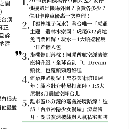
1
.
2026桃園機場停車懶人包／要停
之間
桃機還是機場外圍？收費各多少？
)
信用卡停車優惠一次整理！
來台演
2
.
【雲林親子玩水】全台唯一「虎爺
真正
主題」叢林水樂園！虎尾632高地
旦詮
免門票回歸，玩水＋4大順遊秘境
納建
一日遊懶人包
3
.
搭機告別落枕！阿聯酋航空經濟艙
座椅升級，全球首創「U-Dream
頭枕」包覆頭頸超好睡
4
.
建築迷必朝聖！忠泰美術館10週
年：藤本壯介特展打頭陣，1:5大
屋根8月震撼空降台北
間有很大
5
.
離市區15分鐘的嘉義祕境路線！造
是他最愛
訪「台版神隱少女湯屋」清豐濤
月、湖景窯烤披薩與人氣私宅咖啡