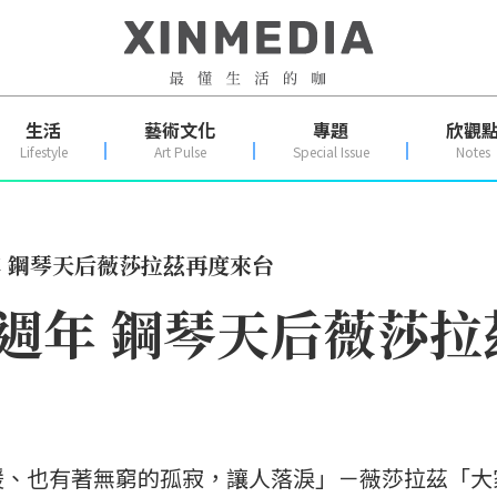
生活
藝術文化
專題
欣觀
Lifestyle
Art Pulse
Special Issue
Notes
年 鋼琴天后薇莎拉茲再度來台
0週年 鋼琴天后薇莎
暖、也有著無窮的孤寂，讓人落淚」－薇莎拉茲「大