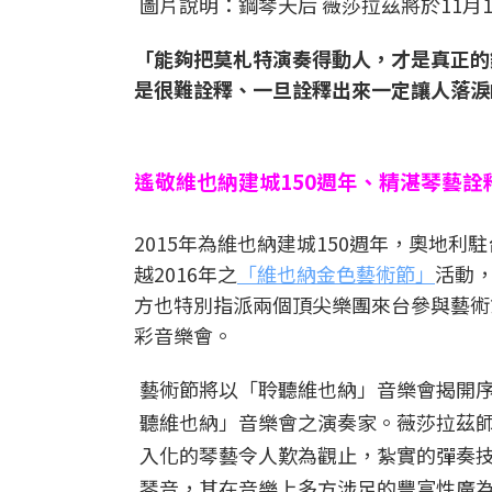
圖片說明：鋼琴天后 薇莎拉茲將於11月
「能夠把莫札特演奏得動人，才是真正的
是很難詮釋、一旦詮釋出來一定讓人落淚
遙敬維也納建城150週年、精湛琴藝詮
2015年為維也納建城150週年，奧地
越2016年之
「維也納金色藝術節」
活動
方也特別指派兩個頂尖樂團來台參與藝術
彩音樂會。
藝術節將以「聆聽維也納」音樂會揭開
聽維也納」音樂會之演奏家。薇莎拉茲師
入化的琴藝令人歎為觀止，紮實的彈奏
琴音，其在音樂上多方涉足的豐富性廣