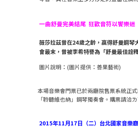
一曲舒曼完美結尾 狂歡音符以饗樂迷
薇莎拉茲曾在24歲之齡，贏得舒曼鋼琴
會最末，曾被李希特譽為「舒曼最佳詮
圖片說明：(圖片提供：善果藝術)
本場音樂會門票已於兩廳院售票系統正式
「聆聽維也納」鋼琴獨奏會。購票請洽ㄌ兩廳
2015年11月17日（二）台北國家音樂