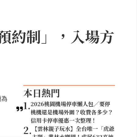
上預約制」，入場方
本日熱門
題為
1
.
2026桃園機場停車懶人包／要停
桃機還是機場外圍？收費各多少？
信用卡停車優惠一次整理！
2
.
【雲林親子玩水】全台唯一「虎爺
主題」叢林水樂園！虎尾632高地