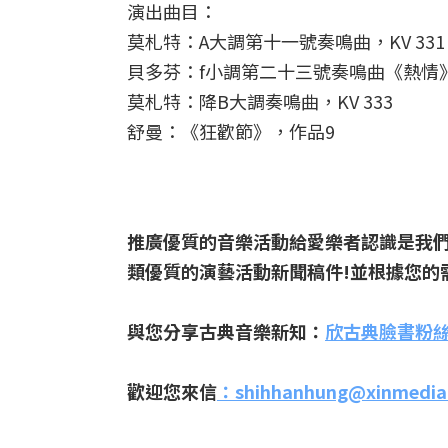
演出曲目：
莫札特：A大調第十一號奏鳴曲，KV 331
貝多芬：f小調第二十三號奏鳴曲《熱情》
莫札特：降B大調奏鳴曲，KV 333
舒曼：《狂歡節》，作品9
推廣優質的音樂活動給愛樂者認識是我
類優質的演藝活動新聞稿件!並根據您的
與您分享古典音樂新知：
欣古典臉書粉
歡迎您來信
：
shihhanhung@xinmedia