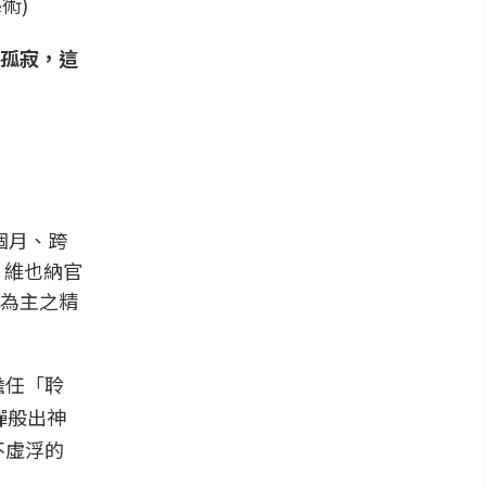
術)
孤寂，這
個月、跨
，維也納官
為主之精
擔任「聆
彈般出神
不虛浮的