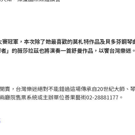
大賽冠軍，本次除了她最喜歡的莫札特作品及貝多芬鋼琴
釋者」的薇莎拉茲也將演奏一首舒曼作品，以饗台灣樂迷
開賣，台灣樂迷絕對不能錯過這場傳承自20世紀大師、
院售票系統或主辦單位善果藝術02-28881177。
廳