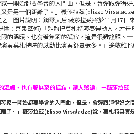
琴家一開始都要學會的入門曲，但是，會彈跟彈得好
一個距離了。」薇莎拉茲(Elisso Virsaladze
之一圖片說明：鋼琴天后 薇莎拉茲將於11月17日
提供：善果藝術)「能夠把莫札特演奏得動人，才是
無限的溫暖、也有著無窮的孤寂，這是很難詮釋、一
我演奏莫札特時的感動比演奏舒曼還多。」遙敬維也
的溫暖、也有著無窮的孤寂，讓人落淚」－薇莎拉茲
鋼琴家一開始都要學會的入門曲，但是，會彈跟彈得好之
」薇莎拉茲(Elisso Virsaladze)說，莫札特其實