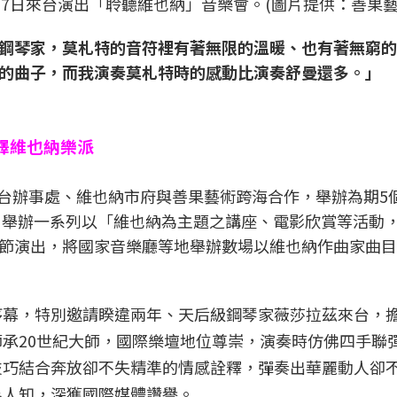
17日來台演出「聆聽維也納」音樂會。(圖片提供：善果藝
鋼琴家，莫札特的音符裡有著無限的溫暖、也有著無窮的
的曲子，而我演奏莫札特時的感動比演奏舒曼還多。」
釋維也納樂派
利駐台辦事處、維也納市府與善果藝術跨海合作，舉辦為期5
，舉辦一系列以「維也納為主題之講座、電影欣賞等活動
節演出，將國家音樂廳等地舉辦數場以維也納作曲家曲目
序幕，特別邀請睽違兩年、天后級鋼琴家薇莎拉茲來台，
承20世紀大師，國際樂壇地位尊崇，演奏時仿佛四手聯
技巧結合奔放卻不失精準的情感詮釋，彈奏出華麗動人卻
為人知，深獲國際媒體讚譽。