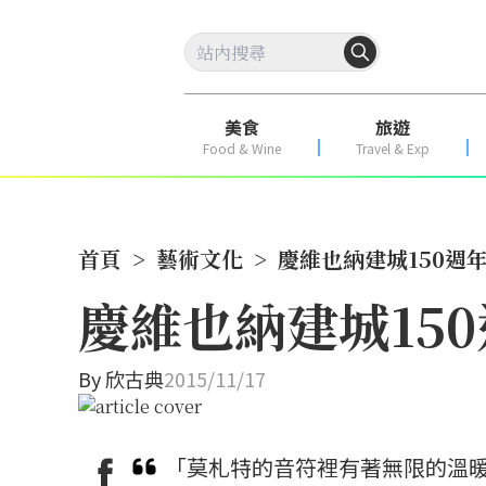
美食
旅遊
Food & Wine
Travel & Exp
首頁
>
藝術文化
>
慶維也納建城150週
慶維也納建城15
By
欣古典
2015/11/17
「莫札特的音符裡有著無限的溫