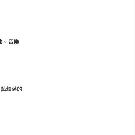
曲。音樂
。
琴藝精湛的