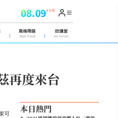
08.09
S U N
點
風格帶路
欣講堂
Style Travel
Xin Forum
拉茲再度來台
本日熱門
家可