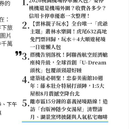
1
.
2026桃園機場停車懶人包／要停
券的
桃機還是機場外圍？收費各多少？
信用卡停車優惠一次整理！
在：
2
.
【雲林親子玩水】全台唯一「虎爺
存下旅
主題」叢林水樂園！虎尾632高地
（圖片
免門票回歸，玩水＋4大順遊秘境
券千萬
一日遊懶人包
3
.
搭機告別落枕！阿聯酋航空經濟艙
座椅升級，全球首創「U-Dream
頭枕」包覆頭頸超好睡
4
.
建築迷必朝聖！忠泰美術館10週
年：藤本壯介特展打頭陣，1:5大
屋根8月震撼空降台北
5
.
離市區15分鐘的嘉義祕境路線！造
券、下午
訪「台版神隱少女湯屋」清豐濤
惠
月、湖景窯烤披薩與人氣私宅咖啡