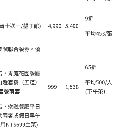
9折
買十送一/墾丁館)
4,990
5,490
平均453/張
美饌聯合餐券。優
65折
酒店，青庭花園餐廳
自選套餐（五道）
平均500/人
999
1,538
套餐兩套
(下午茶)
酒店，樂融餐廳平日
共兩客或假日早午
NT$699主菜)