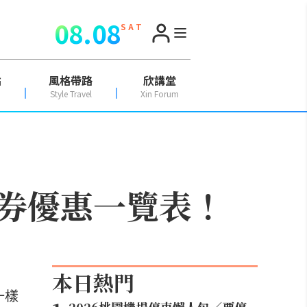
08.08
S A T
點
風格帶路
欣講堂
Style Travel
Xin Forum
券優惠一覽表！
本日熱門
一樣