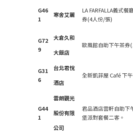
G46
LA FARFALLA義
寒舍艾麗
1
券(4人份/張)
大倉久和
G72
歐風館自助下午茶券(1
9
大飯店
台北君悅
G31
全新凱菲屋 Café 
6
酒店
雲朗觀光
G44
君品酒店雲軒自助下
股份有限
1
堡派對套餐二客。
公司