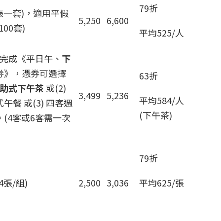
79折
張一套)，適用平假
5,250
6,600
00套)
平均525/人
裝完成《平日午、
下
劵》，憑券可選擇
63折
助式下午茶
或(2)
3,499
5,236
平均584/人
餐 或(3) 四客週
(下午茶)
(4客或6客需一次
79折
張/組)
2,500
3,036
平均625/張