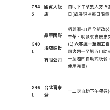
G54
國賓大飯
自助下午茶雙人券(5
5
店
日(旅展現場每日限量1
栢麗廳-11月全新改
晶華國際
午茶
、晚餐饗食優惠
G40
(1)
六客週一至週五自
酒店股份
1
四客週一至週五自助式午
一至週四自助式晚餐。
有限公司
使用完畢)
G46
台北喜來
十二廚自助下午餐券(4
1
登