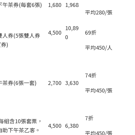
午茶券(每套6張)
1,680
1,968
平均280/張
10,89
4,500
69折
人券(5張雙人券
0
券)
平均450/人
74折
茶券(6張一套)
2,700
3,630
平均450/張
7折
，每組含10張套票，
4,500
6,380
自助下午茶乙客。
平均450/張