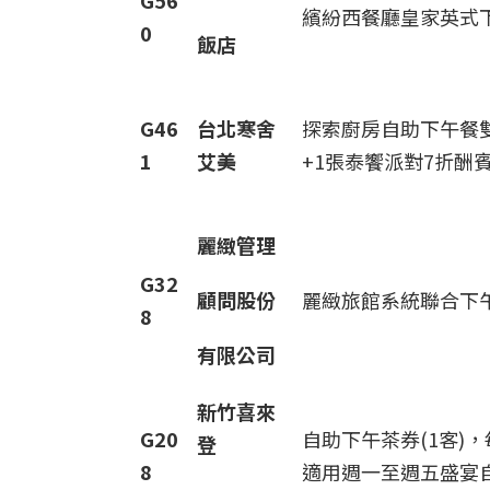
G56
繽紛西餐廳皇家英式下
0
飯店
G46
台北寒舍
探索廚房自助下午餐雙
1
艾美
+1張泰饗派對7折酬賓
麗緻管理
G32
顧問股份
麗緻旅館系統聯合下午
8
有限公司
新竹喜來
G20
自助下午茶券(1客)
登
8
適用週一至週五盛宴