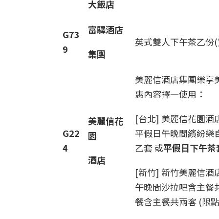
大飯店
富驛酒店
G73
英式雙人下午茶乙份(
9
集團
美麗信酒店集團樂享
惠內容擇一使用：
[台北] 美麗信花園
美麗信花
G22
平假日午晚間繽紛樂
園
4
乙套 或
平假日下午茶
酒店
[新竹] 新竹美麗信
午晚間沙拉吧含主餐
餐含主餐共兩客 (限點用