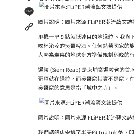
圖片說明：圖片來源:FLiPER潮流藝文誌
飛機一早 9 點就抵達目的地暹粒 。我與 H 
喝杯沁涼的吳哥啤酒。任何熱帶國家的
人奉為圭臬的地球步方準備規劃稍晚的
暹粒 (Siem Reap) 是柬埔寨暹
哥窟就在暹粒，而吳哥窟其實不是窟，在高棉語
吳哥窟的意思是指「城中之寺」。
圖片說明：圖片來源:FLiPER潮流藝文誌
我們請飯店安排了半天的 tuk tuk 