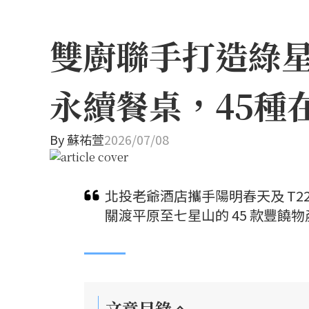
雙廚聯手打造綠
永續餐桌，45種
By
蘇祐萱
2026/07/08
北投老爺酒店攜手陽明春天及 T
關渡平原至七星山的 45 款豐
文章目錄