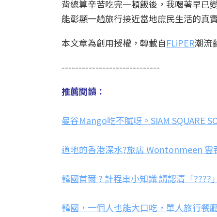
背總算辛苦吃完一頓飯後，我喝著早已變
能彰顯一趟旅行接近當地庶民生活的真
本文章為創用授權，轉載自
FLiPER
潮流
-----------------------------
推薦閱讀：
曼谷Mango吃不膩呀。SIAM SQUARE SOI
道地的香港深水?旅店 Wontonmeen 
韓國首爾 ? 計程車小知識 請認清「????
韓國，一個人也能大口吃，單人旅行餐