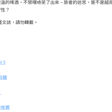
溫的啤酒，不禁噗哧笑了出來 – 旅者的迷思，是不是越
實性？
藝文誌，請勿轉載。
 5
雲吞麵
」
廳推薦