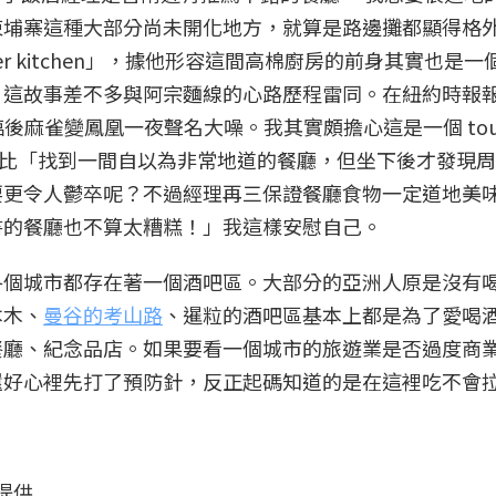
柬埔寨這種大部分尚未開化地方，就算是路邊攤都顯得格
r kitchen」，據他形容這間高棉廚房的前身其實也是一
– 這故事差不多與阿宗麵線的心路歷程雷同。在紐約時報
光臨後麻雀變鳳凰一夜聲名大噪。我其實頗擔心這是一個 touris
麼比「找到一間自以為非常地道的餐廳，但坐下後才發現
要更令人鬱卒呢？不過經理再三保證餐廳食物一定道地美
書的餐廳也不算太糟糕！」我這樣安慰自己。
各個城市都存在著一個酒吧區。大部分的亞洲人原是沒有
本木、
曼谷的考山路
、暹粒的酒吧區基本上都是為了愛喝
餐廳、紀念品店。如果要看一個城市的旅遊業是否過度商
還好心裡先打了預防針，反正起碼知道的是在這裡吃不會
提供