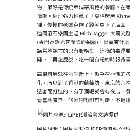
物，最好是傳統柬埔寨風格的餐廳。在
情調。經理強力推薦了「高棉廚房 Khme
攤，慢慢的老闆存夠了錢就買下了店面 
連同滾石樂團主唱 Mich Jagger 大駕
(專門為觀光客而設的餐廳)，畢竟有什
講當地語言的只有服務生」這樣的事還
疑。「再怎麼說，吃一間有紐約時報背
高棉廚房就在酒吧街上，似乎在亞洲的
化，所以到了香港的蘭桂坊、東京的六
遊客而打造的。有了酒吧就會有夜店、
看當地有無一條酒吧街即可判斷。不過
圖片說明：圖片來源:FLiPER潮流藝文誌