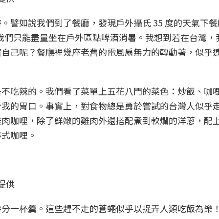
。譬如說我們到了餐廳，發現戶外攝氏 35 度的天氣下
我們只能盡量坐在戶外區點啤酒消暑。我想到若在台灣，
磨自己呢？餐廳裡幾座老舊的電風扇無力的轉動著，似乎
是不吃辣的。我們看了菜單上五花八門的菜色：炒飯、咖
合我的胃口。事實上，對食物總是勇於嘗試的台灣人似乎
雞肉咖哩，除了鮮嫩的雞肉外還搭配煮到軟爛的洋蔥，配
泰式咖哩。
提供
時分一杯羹。這些趕不走的蒼蠅似乎以捉弄人類吃飯為樂