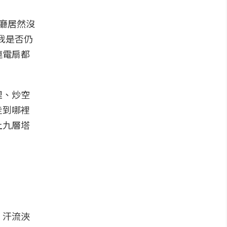
餐廳居然沒
我是否仍
連電扇都
哩、炒空
走到哪裡
上九層塔
！汗流浹