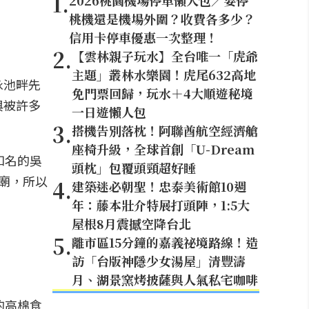
1
.
2026桃園機場停車懶人包／要停
桃機還是機場外圍？收費各多少？
信用卡停車優惠一次整理！
2
.
【雲林親子玩水】全台唯一「虎爺
主題」叢林水樂園！虎尾632高地
游泳池畔先
免門票回歸，玩水＋4大順遊秘境
與被許多
一日遊懶人包
3
.
搭機告別落枕！阿聯酋航空經濟艙
座椅升級，全球首創「U-Dream
知名的吳
頭枕」包覆頭頸超好睡
寺廟，所以
4
.
建築迷必朝聖！忠泰美術館10週
年：藤本壯介特展打頭陣，1:5大
屋根8月震撼空降台北
5
.
離市區15分鐘的嘉義祕境路線！造
訪「台版神隱少女湯屋」清豐濤
月、湖景窯烤披薩與人氣私宅咖啡
的高棉食