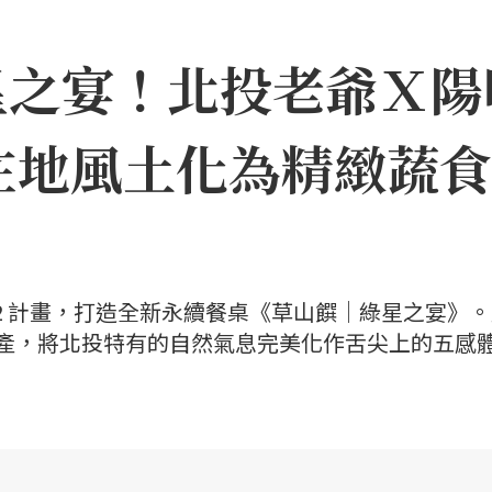
星之宴！北投老爺Ｘ陽
在地風土化為精緻蔬食
22 計畫，打造全新永續餐桌《草山饌｜綠星之宴》
饒物產，將北投特有的自然氣息完美化作舌尖上的五感