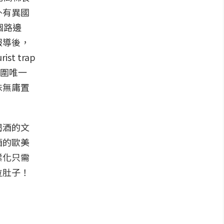
外有異國
個路邊
報導後，
t trap
周圍唯一
味無庸置
喝酒的文
酒的歐美
業化只需
拉肚子！