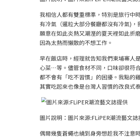
我相信人都有雙重標準，特別是旅行中時
有冷氣（暹粒大部分餐廳都沒有冷氣)，
願意在如此炎熱又潮溼的夏天裡如此折
因為太熱而懶散的不想工作。
早在飯店時，經理就告知我們柬埔寨人
心菜…等。儘管食材不同，口味卻很符
都不會有「吃不習慣」的困擾。我點的
其實吃起來也像是台灣人習慣的改良式
圖片說明：圖片來源:FLiPER潮流藝文誌
偶爾幾隻蒼蠅也繞到身旁想趁我不注意