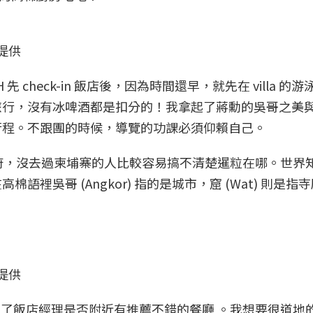
提供
先 check-in 飯店後，因為時間還早，就先在 villa 的
旅行，沒有冰啤酒都是扣分的！我拿起了蔣勳的吳哥之美
行程。不跟團的時候，導覽的功課必須仰賴自己。
粒省的首府，沒去過柬埔寨的人比較容易搞不清楚暹粒在哪。世界
裡吳哥 (Angkor) 指的是城市，窟 (Wat) 則是指
提供
後，問了飯店經理是否附近有推薦不錯的餐廳 。我想要很道地