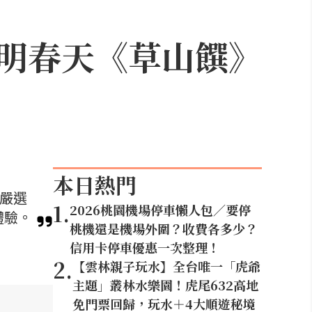
明春天《草山饌》
本日熱門
。嚴選
1
.
2026桃園機場停車懶人包／要停
體驗。
桃機還是機場外圍？收費各多少？
信用卡停車優惠一次整理！
2
.
【雲林親子玩水】全台唯一「虎爺
主題」叢林水樂園！虎尾632高地
免門票回歸，玩水＋4大順遊秘境