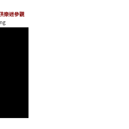
啟供樂迷參觀
ing