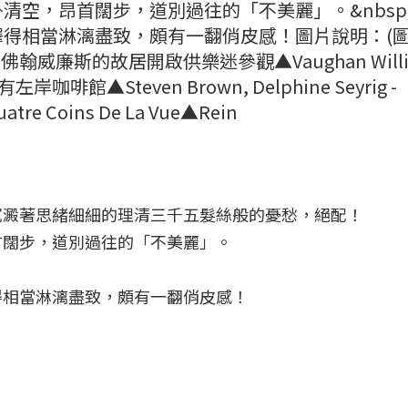
清空，昂首闊步，道別過往的「不美麗」。&nbsp
得相當淋漓盡致，頗有一翻俏皮感！圖片說明：(
期內將佛翰威廉斯的故居開啟供樂迷參觀▲Vaughan Willi
沒有左岸咖啡館▲Steven Brown, Delphine Seyrig -
Quatre Coins De La Vue▲Rein
沉澱著思緒細細的理清三千五髮絲般的憂愁，絕配！
首闊步，道別過往的「不美麗」。
得相當淋漓盡致，頗有一翻俏皮感！