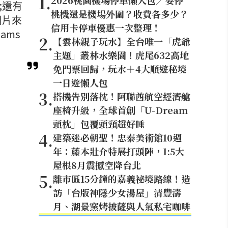
1
.
2026桃園機場停車懶人包／要停
;還有
桃機還是機場外圍？收費各多少？
圖片來
信用卡停車優惠一次整理！
ams
2
.
【雲林親子玩水】全台唯一「虎爺
主題」叢林水樂園！虎尾632高地
免門票回歸，玩水＋4大順遊秘境
一日遊懶人包
3
.
搭機告別落枕！阿聯酋航空經濟艙
座椅升級，全球首創「U-Dream
頭枕」包覆頭頸超好睡
4
.
建築迷必朝聖！忠泰美術館10週
年：藤本壯介特展打頭陣，1:5大
屋根8月震撼空降台北
5
.
離市區15分鐘的嘉義祕境路線！造
訪「台版神隱少女湯屋」清豐濤
月、湖景窯烤披薩與人氣私宅咖啡