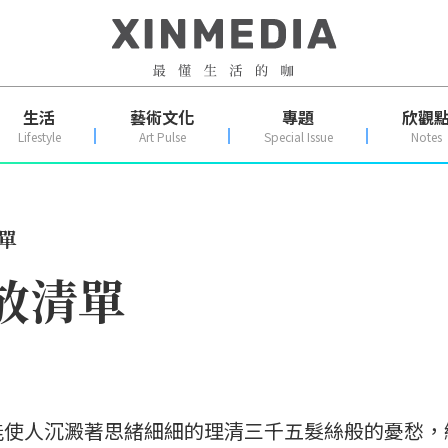
生活
藝術文化
專題
欣觀
Lifestyle
Art Pulse
Special Issue
Notes
清單
撥放清單
能使人沉澱著思緒細細的理清三千五髮絲般的憂愁，