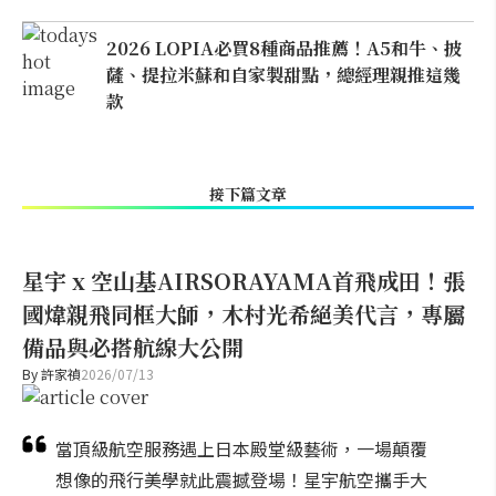
2026 LOPIA必買8種商品推薦！A5和牛、披
薩、提拉米蘇和自家製甜點，總經理親推這幾
款
接下篇文章
星宇 x 空山基AIRSORAYAMA首飛成田！張
國煒親飛同框大師，木村光希絕美代言，專屬
備品與必搭航線大公開
By
許家禎
2026/07/13
當頂級航空服務遇上日本殿堂級藝術，一場顛覆
想像的飛行美學就此震撼登場！星宇航空攜手大