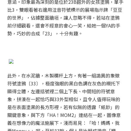
意涵。印象最為深刻的是位於23B館外的女孩塗鴉，單手
比3，雙眼看著右邊用注音符號標示的展場指示牌「豆豆
的世界」，佔據整面牆垣，讓人忽略不得，若站在塗鴉
前仔細觀看，還會不經意的會心一笑，給她一個YA的手
勢，巧妙的合成「23」，十分有趣。
此外，在水泥牆，木製欄杆上方，有著一組詭異的象徵
符號塗鴉〔33〕，極度強眼的黑白色調在灰色的襯托下
顯得立體，左邊括號裡二個上下長、中間短的符號意
象，拼湊在一起恰巧與33外型相似，且令人值得玩味的
是在表面塗黑的長方形裡，若有似無的透露「紙鈔」的
關鍵意象，與下方「HA！MOM2」連結在一起，圖像意
義在想像力的魔法施展下，淺而易見：「哈！媽媽，我
要Money。」呵，至於33嘛，個人是比擬成諧音「姍