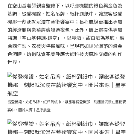
在空山基老師親自監修下，以呼應機體的銀色與金色為
基調。從登機證、姓名吊牌、紙杯到紙巾，讓旅客從登
機那一刻起就沉浸在藝術饗宴中；長程航線更推出專屬
的經濟艙與豪華經濟艙過夜包。此外，機上還提供專屬
特調「空山基特調-鏡空」，以琴酒、甜白酒為基底，融
合西洋梨、荔枝與檸檬風味，呈現宛如陽光灑落的淡金
色酒體，透過味覺完美呼應大師科技與感性交織的創作
世界。
從登機證、姓名吊牌、紙杯到紙巾，讓旅客從登機那一刻起就沉浸在藝術饗
宴中。圖片來源｜星宇航空