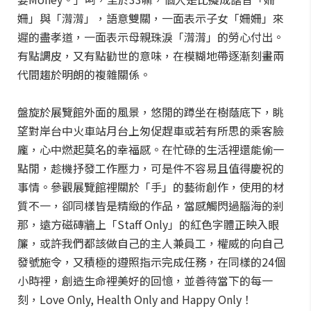
姍」與「潸潸」，語意雙關，一面表示子女「姍姍」來
遲的盡孝道，一面表示母親珠淚「潸潸」的勞心付出。
有點調皮，又有點勸世的意味，在模糊地帶逐漸刻畫兩
代間趨於明朗的複雜關係。
盤旋於展覽館外面的風景，悠閒的蹲坐在樹蔭底下，眺
望對岸台中火車站月台上匆促趕車或若有所思的乘客臉
龐，心中燃起莫名的幸福感。在忙碌的生活裡還能偷一
點閒，趁機抒發工作壓力，可是件不容易且值得慶祝的
事情。參觀展覽館裡關於「手」的藝術創作，使用的材
質不一，卻同樣皆是精緻的作品，當感觸閃過腦海的剎
那，遠方磁磚牆上「Staff Only」的紅色字體正映入眼
簾，或許我們都該做自己的主人兼員工，權威的向自己
發號施令，又積極的遵照指示完成任務，在同樣的24個
小時裡，創造生命裡美好的回憶，並善待當下的每一
刻，Love Only, Health Only and Happy Only！