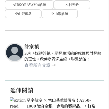
AIRSORAYAMA航線
木村光希
空山銀備品
空山銀航線
許家禎
20年+媒體淬鍊，歷經生活線的感性與財經線
的理性。欣傳媒資深主編。聯繫請洽：
nellyhsu@xinmedia.com
查看所有文章
延伸閱讀
星宇航空 × 空山基重磅聯名！A350-
1000 變身金銀「會飛的藝術品」，打造