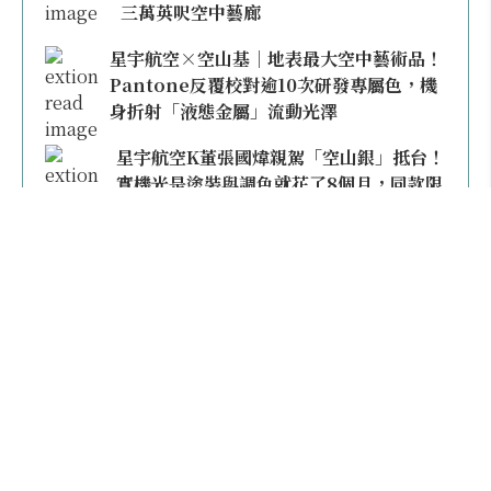
三萬英呎空中藝廊
星宇航空×空山基｜地表最大空中藝術品！
Pantone反覆校對逾10次研發專屬色，機
身折射「液態金屬」流動光澤
星宇航空K董張國煒親駕「空山銀」抵台！
實機光是塗裝與調色就花了8個月，同款限
量模型上架即秒殺
本日熱門
不再委屈雙腿！買經濟艙有豪經艙錯覺？2026
全球「椅距最寬」航空公司大公開，第一名竟然