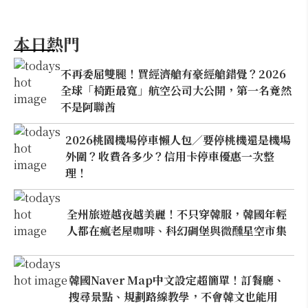
本日熱門
不再委屈雙腿！買經濟艙有豪經艙錯覺？2026
全球「椅距最寬」航空公司大公開，第一名竟然
不是阿聯酋
2026桃園機場停車懶人包／要停桃機還是機場
外圍？收費各多少？信用卡停車優惠一次整
理！
全州旅遊越夜越美麗！不只穿韓服，韓國年輕
人都在瘋老屋咖啡、科幻碉堡與微醺星空市集
韓國Naver Map中文設定超簡單！訂餐廳、
搜尋景點、規劃路線教學，不會韓文也能用