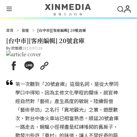
搜尋
首頁
>
旅遊
>
[台中市][客座編輯] 20號倉庫
[台中市][客座編輯] 20號倉庫
By
欣旅遊
2013/07/16
第一次聽到「20號倉庫」這個名詞，是從大學同
學口中得知，因為主修文化學程的關係，感官神
經自然對「藝術」產生高度的敏銳，陸續假借
「藝術參訪」之名行「異地觀光」之實，遊歷數
次，對台中後火車站已相當熟悉。順延20號倉庫
一路走去，蜿蜒小徑裡盡是紅磚堆砌的舊房子，
散發出些許「眷村」的味道，讓人不禁好奇的踮