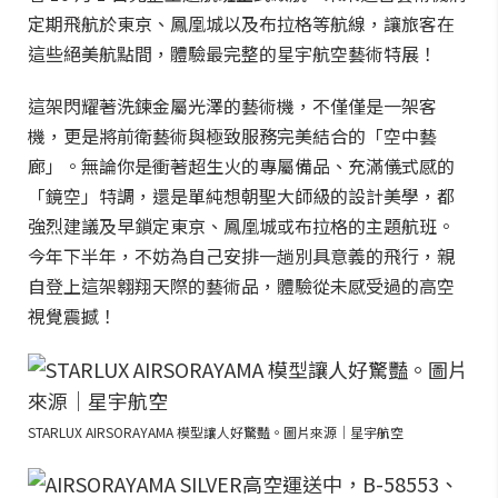
定期飛航於東京、鳳凰城以及布拉格等航線，讓旅客在
這些絕美航點間，體驗最完整的星宇航空藝術特展！
這架閃耀著洗鍊金屬光澤的藝術機，不僅僅是一架客
機，更是將前衛藝術與極致服務完美結合的「空中藝
廊」。無論你是衝著超生火的專屬備品、充滿儀式感的
「鏡空」特調，還是單純想朝聖大師級的設計美學，都
強烈建議及早鎖定東京、鳳凰城或布拉格的主題航班。
今年下半年，不妨為自己安排一趟別具意義的飛行，親
自登上這架翱翔天際的藝術品，體驗從未感受過的高空
視覺震撼！
STARLUX AIRSORAYAMA 模型讓人好驚豔。圖片來源｜星宇航空