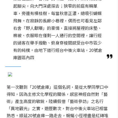
起腳尖，向大門深處探去；狹窄的前庭有輛單
車，旁邊有棵桂樹，每當秋意正濃，總吸引蝴蝶
飛舞。在寂靜的長廊小巷裡，偶而也可看見左鄰
右舍「野人獻曝」的豪情，直接將屋裡的床墊、
棉被、衣服晾在僅剩一人通行的空間裡，讓行經
的過客在舉手撥動、俯身穿梭間感受台中市區少
有的純樸。由地下道行經台中後火車站，20號倉
庫園區內四
第一次聽到「20號倉庫」這個名詞，是從大學同學口中
得知，因為主修文化學程的關係，感官神經自然對「藝
術」產生高度的敏銳，陸續假借「藝術參訪」之名行
「異地觀光」之實，遊歷數次，對台中後火車站已相當
熟悉。順延20號倉庫一路走去，蜿蜒小徑裡盡是紅磚堆