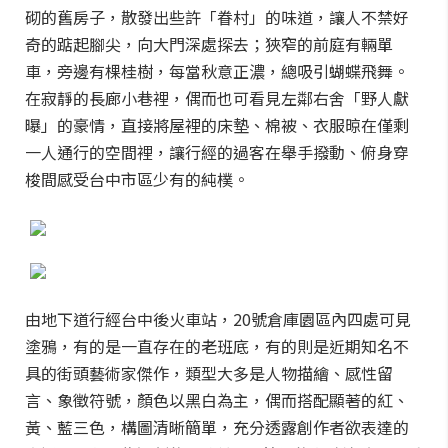
砌的舊房子，散發出些許「眷村」的味道，讓人不禁好
奇的踮起腳尖，向大門深處探去；狹窄的前庭有輛單
車，旁邊有棵桂樹，每當秋意正濃，總吸引蝴蝶飛舞。
在寂靜的長廊小巷裡，偶而也可看見左鄰右舍「野人獻
曝」的豪情，直接將屋裡的床墊、棉被、衣服晾在僅剩
一人通行的空間裡，讓行經的過客在舉手撥動、俯身穿
梭間感受台中市區少有的純樸。
由地下道行經台中後火車站，20號倉庫園區內四處可見
塗鴉，有的是一直存在的老班底，有的則是近期知名不
具的街頭藝術家傑作，類型大多是人物描繪、感性留
言、象徵符號，顏色以黑白為主，偶而搭配顯著的紅、
黃、藍三色，構圖清晰簡單，充分透露創作者欲表達的