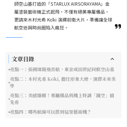
師空山基打造的「STARLUX AIRSORAYAMA」金
屬塗裝藝術機正式起飛，不僅有絕美專屬備品，
更請來木村光希 Kōki 演繹前衛大片，準備讓全球
航空迷與時尚圈陷入瘋狂。
文章目錄
亮點一：張國煒親飛首航，東京成田世紀同框空山基
亮點二：木村光希 Kōki, 擔任形象大使，演繹未來美
學
亮點三：美感爆棚！專屬備品與機上特調「鏡空」搶
先看
亮點四：哪些航線可以搭到這架藝術機？