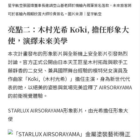
星宇航空張國煒董事長邀請空山基老師於機艙內親筆簽名落款，未來旅客將
可於客艙內親眼欣賞大師珍貴簽名。圖片來源｜星宇航空
亮點二：木村光希 Kōki, 擔任形象大
使，演繹未來美學
本次計畫發布的形象影片與全新機上安全影片引發熱烈
討論。官方正式公開由日本天王巨星木村拓哉與歌手工
藤靜香的二女兒、兼具國際舞台經驗的模特兒女演員及
作曲家「Kōki,（木村光希）」擔任主演，身為新世代代
表的她，以絕美的姿態與氣場完美詮釋了 AIRSORAYAMA
的前衛視覺體驗。
STARLUX AIRSORAYAMA形象影片，由光希擔任形象大
使