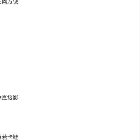
性與方便
會直接影
意若卡鞋