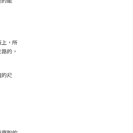
提的能
板上，所
走路的，
確的尺
便穿脫的