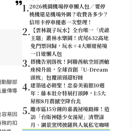
1
.
2026桃園機場停車懶人包／要停
桃機還是機場外圍？收費各多少？
信用卡停車優惠一次整理！
2
.
【雲林親子玩水】全台唯一「虎爺
主題」叢林水樂園！虎尾632高地
免門票回歸，玩水＋4大順遊秘境
一日遊懶人包
3
.
搭機告別落枕！阿聯酋航空經濟艙
座椅升級，全球首創「U-Dream
頭枕」包覆頭頸超好睡
運動腳部
4
.
建築迷必朝聖！忠泰美術館10週
能量傳導
年：藤本壯介特展打頭陣，1:5大
屋根8月震撼空降台北
5
.
離市區15分鐘的嘉義祕境路線！造
也容易因
訪「台版神隱少女湯屋」清豐濤
特殊的扣
月、湖景窯烤披薩與人氣私宅咖啡