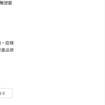
體雕塑藝
糖。這種
家產品使
VE