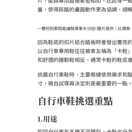
片，能與專用踏板緊密相扣，比起穿一
量，使得踩踏的畫圓動作更為協調、順
一雙好的車鞋能讓騎乘事半功倍! 圖片提供｜比爾吳
因為鞋底的扣片結合踏板時會發出響亮
以自行車專用鞋往往被車友稱為「卡鞋
和舒適的運動鞋相反，通常卡鞋的鞋底
挑選自行車鞋時，主要根據使用需求和
寸，親自試穿再決定則是最重要的一點
自行車鞋挑選重點
1.用途
如同自行車有各種不同種型，卡鞋也分