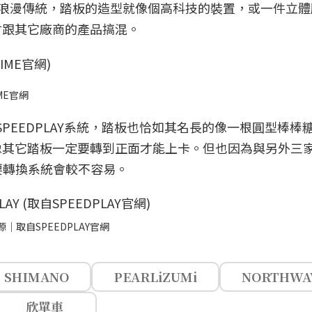
蘭西的浪漫傳統，踏板的造型就像個高科技的裝置，或一件立
會跟其它廠商的產品搞混。
ME官網
」的SPEEDPLAY系統，踏板也恰如其名長的像一根圓型棒棒
像其它踏板一定要轉到正面才能上卡。但也因為與另外三
友要轉換系統會較不容易。
｜取自SPEEDPLAY官網
SHIMANO
PEARLiZUMi
NORTHWA
欣單車