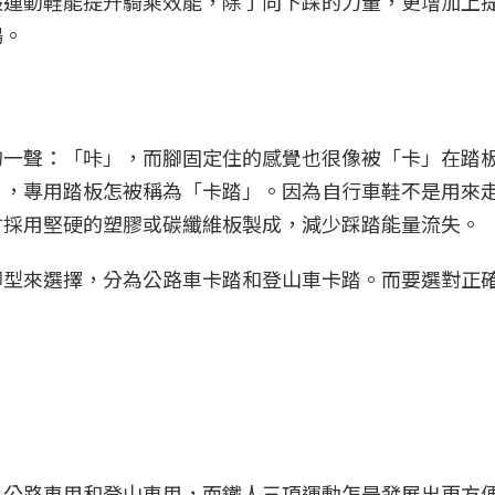
般運動鞋能提升騎乘效能，除了向下踩的力量，更增加上
暢。
的一聲：「咔」，而腳固定住的感覺也很像被「卡」在踏
」，專用踏板怎被稱為「卡踏」。因為自行車鞋不是用來
會採用堅硬的塑膠或碳纖維板製成，減少踩踏能量流失。
腳型來選擇，分為公路車卡踏和登山車卡踏。而要選對正
。
為公路車用和登山車用，而鐵人三項運動怎是發展出更方