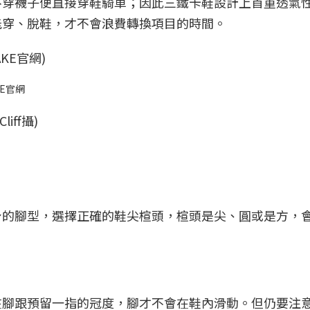
不穿襪子便直接穿鞋騎車；因此三鐵卡鞋設計上首重透氣
能穿、脫鞋，才不會浪費轉換項目的時間。
E官網
身的腳型，選擇正確的鞋尖楦頭，楦頭是尖、圓或是方，
在腳跟預留一指的冠度，腳才不會在鞋內滑動。但仍要注