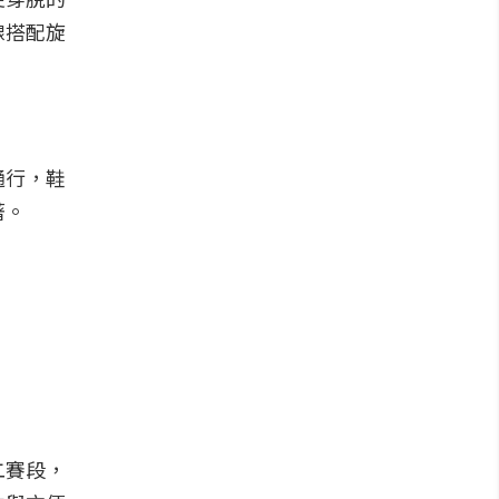
線搭配旋
通行，鞋
著。
二賽段，