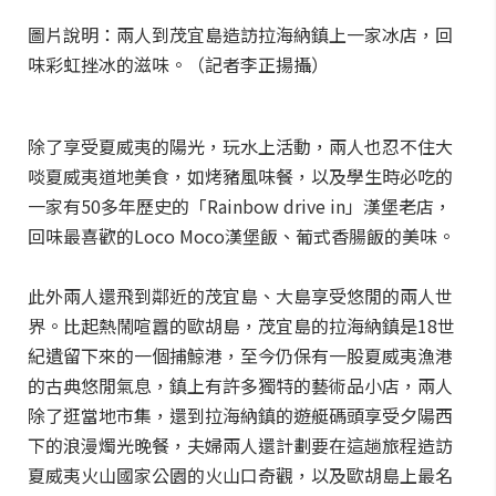
圖片說明：兩人到茂宜島造訪拉海納鎮上一家冰店，回
味彩虹挫冰的滋味。（記者李正揚攝）
除了享受夏威夷的陽光，玩水上活動，兩人也忍不住大
啖夏威夷道地美食，如烤豬風味餐，以及學生時必吃的
一家有50多年歷史的「Rainbow drive in」漢堡老店，
回味最喜歡的Loco Moco漢堡飯、葡式香腸飯的美味。
此外兩人還飛到鄰近的茂宜島、大島享受悠閒的兩人世
界。比起熱鬧喧囂的歐胡島，茂宜島的拉海納鎮是18世
紀遺留下來的一個捕鯨港，至今仍保有一股夏威夷漁港
的古典悠閒氣息，鎮上有許多獨特的藝術品小店，兩人
除了逛當地市集，還到拉海納鎮的遊艇碼頭享受夕陽西
下的浪漫燭光晚餐，夫婦兩人還計劃要在這趟旅程造訪
夏威夷火山國家公園的火山口奇觀，以及歐胡島上最名