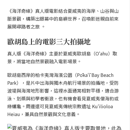
《海洋奇緣》真人版電影結合夏威夷的海岸、山谷與山
脈景觀，構築出銀幕中的島嶼世界，召喚影迷親自前來
展開尋路者之旅 。
歐胡島上的電影三大拍攝地
真人版《海洋奇緣》主要於夏威夷歐胡島（Oʻahu）取
景，將當地自然景觀融入電影場景。
歐胡島西岸的柏卡夷灣海濱公園（Pōkaʻī Bay Beach
Park），是片中出海與獨木舟航行場景的拍攝地，受防
波堤與海灣地形影響，這裡水面通常相對平穩，適合游
泳、划槳與初學者衝浪，也有機會看見夏威夷僧海豹或
綠蠵龜。周邊還可見夏威夷傳統宗教遺址 Kuʻilioloa
Heiau，兼具自然景觀與文化意義。