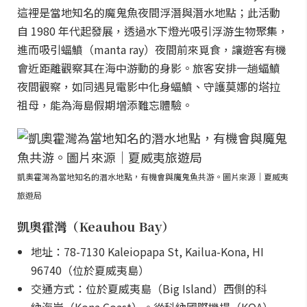
這裡是當地知名的魔鬼魚夜間浮潛與潛水地點；此活動
自 1980 年代起發展，透過水下燈光吸引浮游生物聚集，
進而吸引蝠鱝（manta ray）夜間前來覓食，讓遊客有機
會近距離觀察其在海中游動的身影。旅客安排一趟蝠鱝
夜間觀察，如同遇見電影中化身蝠鱝、守護莫娜的塔拉
祖母，能為海島假期增添難忘體驗。
凱奧霍灣為當地知名的潛水地點，有機會與魔鬼魚共游。圖片來源｜夏威夷
旅遊局
凱奧霍灣（Keauhou Bay）
地址：78-7130 Kaleiopapa St, Kailua-Kona, HI
96740（位於夏威夷島）
交通方式：位於夏威夷島（Big Island）西側的科