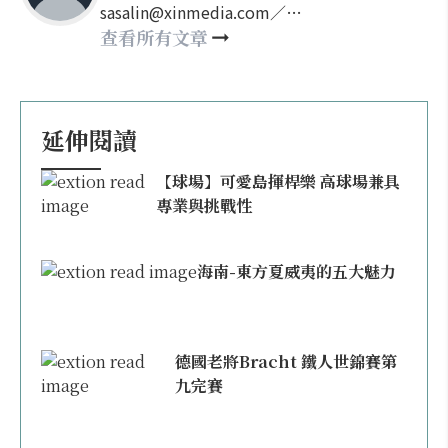
sasalin@xinmedia.com／
happy21917@gmail.com
查看所有文章
延伸閱讀
【球場】可愛島揮桿樂 高球場兼具
專業與挑戰性
海南-東方夏威夷的五大魅力
德國老將Bracht 鐵人世錦賽第
九完賽