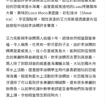
不但重遊許多李詠嫻懷念的景點，如位於歐胡島最受歡
迎的恐龍灣潛水海灘，品嘗夏威夷道地的Luau烤豬風味
大餐、美味的Loco Moco漢堡飯、彩虹挫冰（Shave
Ice）、芋泥甜點等，個性浪漫的艾力克斯還透露要在這
趟旅程中送給李詠嫻許多驚喜。
艾力克斯與李詠嫻兩人結婚十年，感情依然相當甜蜜幸
福，令人稱羨，也育有一對可愛的子女，由於李詠嫻的
媽媽是夏威夷人，從小在夏威夷長大，能夠回到這個懷
念的美麗熱帶島嶼度蜜月，對李詠嫻而言更別具意義。
兩人除了到歐胡島的威基基海灘曬太陽、大玩划獨木舟
等水上活動，還重遊李詠嫻學生時代最喜歡遊玩的恐龍
灣海灘。極度熱愛水上活動的李詠嫻說，在恐龍灣沿海
浮潛除了可以看到許多美麗的珊瑚群，還有很多美麗的
熱帶魚，以前學校課外教學老師甚至會帶她們到海裡浮
潛上課，令她相當懷念那段時光！