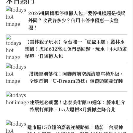
本日熱門
2026桃園機場停車懶人包／要停桃機還是機場
外圍？收費各多少？信用卡停車優惠一次整
理！
【雲林親子玩水】全台唯一「虎爺主題」叢林水
樂園！虎尾632高地免門票回歸，玩水＋4大順遊
秘境一日遊懶人包
搭機告別落枕！阿聯酋航空經濟艙座椅升級，
全球首創「U-Dream頭枕」包覆頭頸超好睡
建築迷必朝聖！忠泰美術館10週年：藤本壯介
特展打頭陣，1:5大屋根8月震撼空降台北
離市區15分鐘的嘉義祕境路線！造訪「台版神