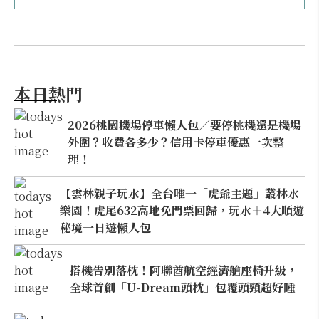
本日熱門
2026桃園機場停車懶人包／要停桃機還是機場
外圍？收費各多少？信用卡停車優惠一次整
理！
【雲林親子玩水】全台唯一「虎爺主題」叢林水
樂園！虎尾632高地免門票回歸，玩水＋4大順遊
秘境一日遊懶人包
搭機告別落枕！阿聯酋航空經濟艙座椅升級，
全球首創「U-Dream頭枕」包覆頭頸超好睡