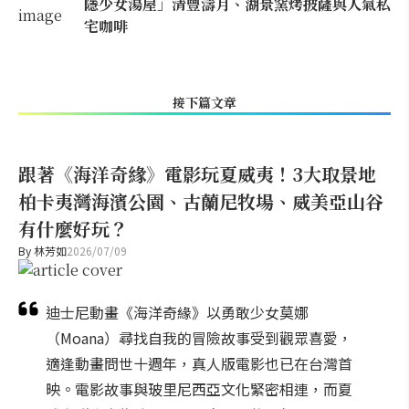
隱少女湯屋」清豐濤月、湖景窯烤披薩與人氣私
宅咖啡
接下篇文章
跟著《海洋奇緣》電影玩夏威夷！3大取景地
柏卡夷灣海濱公園、古蘭尼牧場、威美亞山谷
有什麼好玩？
By
林芳如
2026/07/09
迪士尼動畫《海洋奇緣》以勇敢少女莫娜
（Moana）尋找自我的冒險故事受到觀眾喜愛，
適逢動畫問世十週年，真人版電影也已在台灣首
映。電影故事與玻里尼西亞文化緊密相連，而夏