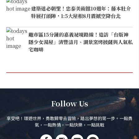
建築迷必朝聖！忠泰美術館10週年：藤本壯介
特展打頭陣，1:5大屋根8月震撼空降台北
離市區15分鐘的嘉義祕境路線！造訪「台版神
隱少女湯屋」清豐濤月、湖景窯烤披薩與人氣私
宅咖啡
Follow Us
享受吧！環遊世界，勇敢歸零去冒險，踏出夢想的第一步。一點勇
氣，一點熱情，一點快樂，一點挑戰