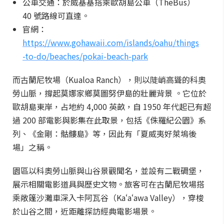
公車交通：於威基基搭乘歐胡島公車（TheBus）
40 號路線可直達。
官網：
https://www.gohawaii.com/islands/oahu/things
-to-do/beaches/pokai-beach-park
而古蘭尼牧場（Kualoa Ranch），則以陡峭高聳的科奧
勞山脈，撐起莫娜家鄉莫圖努伊島的壯麗背景 。它位於
歐胡島東岸，占地約 4,000 英畝，自 1950 年代起已有超
過 200 部電影與影集在此取景，包括《侏羅紀公園》系
列、《金剛：骷髏島》等，因此有「夏威夷好萊塢後
場」之稱。
園區以科奧勞山脈與山谷景觀聞名，並設有二戰碉堡，
展示相關電影道具與歷史文物。旅客可在古蘭尼牧場搭
乘敞篷沙灘車深入卡阿瓦谷（Kaʻaʻawa Valley），穿梭
於山谷之間，近距離探訪經典電影場景。