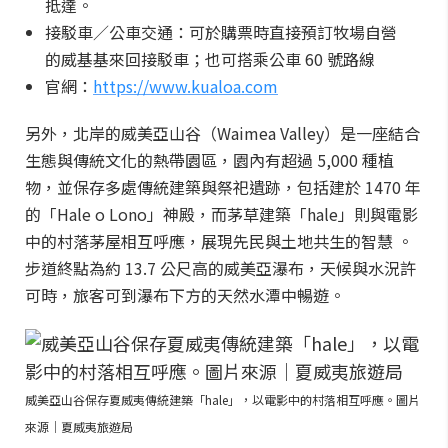
抵達。
接駁車／公車交通：可於購票時直接預訂牧場自營
的威基基來回接駁車；也可搭乘公車 60 號路線
官網：
https://www.kualoa.com
另外，北岸的威美亞山谷（Waimea Valley）是一座結合
生態與傳統文化的熱帶園區，園內有超過 5,000 種植
物，並保存多處傳統建築與祭祀遺跡，包括建於 1470 年
的「Hale o Lono」神殿，而茅草建築「hale」則與電影
中的村落茅屋相互呼應，展現先民與土地共生的智慧 。
步道終點為約 13.7 公尺高的威美亞瀑布，天候與水況許
可時，旅客可到瀑布下方的天然水潭中暢遊。
威美亞山谷保存夏威夷傳統建築「hale」，以電影中的村落相互呼應。圖片
來源｜夏威夷旅遊局