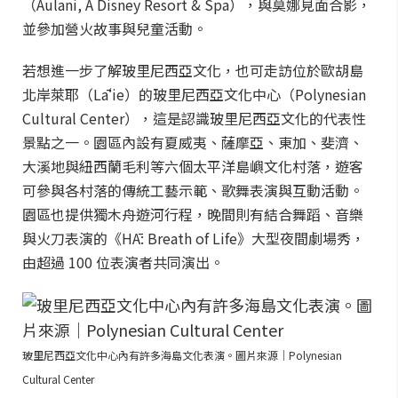
（Aulani, A Disney Resort & Spa），與莫娜見面合影，
並參加營火故事與兒童活動。
若想進一步了解玻里尼西亞文化，也可走訪位於歐胡島
北岸萊耶（Lāʻie）的玻里尼西亞文化中心（Polynesian
Cultural Center），這是認識玻里尼西亞文化的代表性
景點之一。園區內設有夏威夷、薩摩亞、東加、斐濟、
大溪地與紐西蘭毛利等六個太平洋島嶼文化村落，遊客
可參與各村落的傳統工藝示範、歌舞表演與互動活動。
園區也提供獨木舟遊河行程，晚間則有結合舞蹈、音樂
與火刀表演的《HĀ: Breath of Life》大型夜間劇場秀，
由超過 100 位表演者共同演出。
玻里尼西亞文化中心內有許多海島文化表演。圖片來源｜Polynesian
Cultural Center