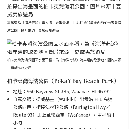
夏威夷為《海洋奇緣》真人版主要取景地，此為拍攝出海畫面的柏卡夷灣海
濱公園。圖片來源｜夏威夷旅遊局
柏卡夷灣海濱公園因水面平穩，為《海洋奇緣》海岸邊的取景地。圖片來源
｜夏威夷旅遊局
柏卡夷灣海濱公園（Pōkaʻī Bay Beach Park）
地址：960 Bayview St #85, Waianae, HI 96792
自駕交通：從威基基（Waikīkī）出發沿 H-1 高速
公路向西，銜接法林頓公路（Farrington Hwy／
Route 93）北上至懷亞奈（Waiʻanae），車程約 1
小時。