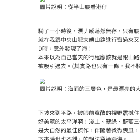
圖片說明：從半山腰看港仔
騎了一小時後，漂丿感蕩然無存，只有腰
就在我跟中央山脈末端山路進行彎過來又
D時，意外發現了海！
本來以為自己當天的行程應該就是跟山路
被吸引過去。(其實路也只有一條，我不騎
圖片說明：海面的三層色，是最漂亮的
下坡來到平路，被眼前寬敞的視野震撼住
好美麗的太平洋啊！淺土、翠綠、蔚藍三
是大自然的最佳傑作，伴隨著微微煦風，
下來隱世也不錯」的想法竄過腦海。