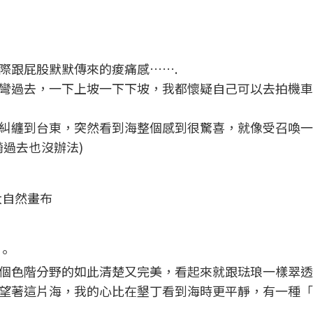
際跟屁股默默傳來的痠痛感…….
彎過去，一下上坡一下下坡，我都懷疑自己可以去拍機車
糾纏到台東，突然看到海整個感到很驚喜，就像受召喚一
過去也沒辦法)
大自然畫布
。
個色階分野的如此清楚又完美，看起來就跟琺琅一樣翠透
望著這片海，我的心比在墾丁看到海時更平靜，有一種「