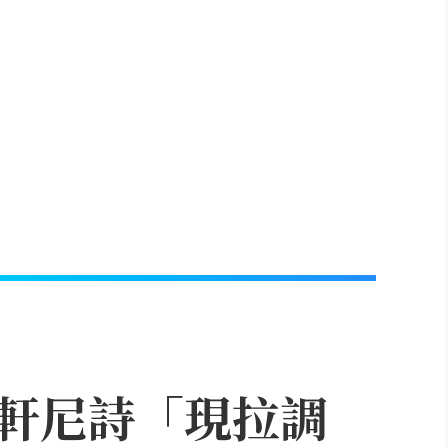
軒尼詩「現拉調