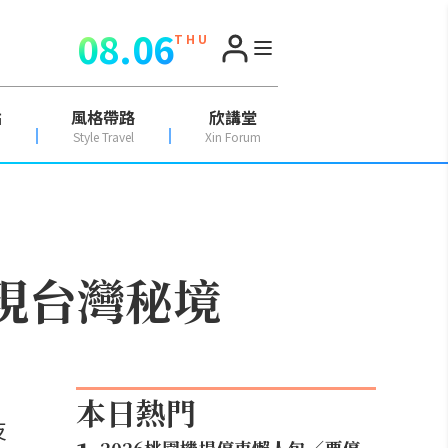
08.06
T H U
點
風格帶路
欣講堂
Style Travel
Xin Forum
發現台灣秘境
本日熱門
反