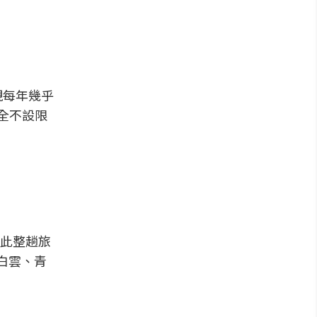
現每年幾乎
完全不設限
此整趟旅
白雲、青