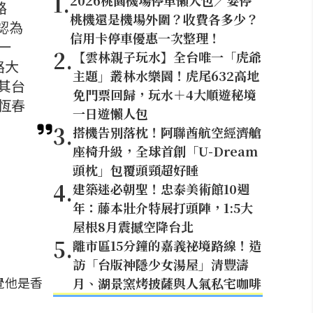
1
.
2026桃園機場停車懶人包／要停
路
桃機還是機場外圍？收費各多少？
認為
信用卡停車優惠一次整理！
一
2
.
【雲林親子玩水】全台唯一「虎爺
路大
主題」叢林水樂園！虎尾632高地
其台
免門票回歸，玩水＋4大順遊秘境
恆春
一日遊懶人包
3
.
搭機告別落枕！阿聯酋航空經濟艙
座椅升級，全球首創「U-Dream
頭枕」包覆頭頸超好睡
4
.
建築迷必朝聖！忠泰美術館10週
年：藤本壯介特展打頭陣，1:5大
屋根8月震撼空降台北
5
.
離市區15分鐘的嘉義祕境路線！造
訪「台版神隱少女湯屋」清豐濤
覺他是香
月、湖景窯烤披薩與人氣私宅咖啡