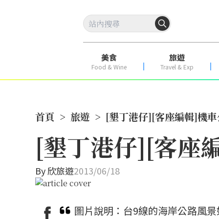
美食
旅遊
Food & Wine
Travel & Exp
首頁
>
旅遊
>
[墾丁港仔][客座編輯]機
[墾丁港仔][客
By
欣旅遊
2013/06/18
圖片說明：台9線的海岸公路風