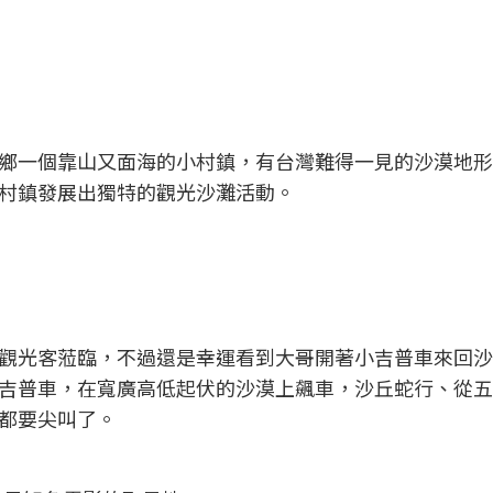
？
鄉一個靠山又面海的小村鎮，有台灣難得一見的沙漠地形
村鎮發展出獨特的觀光沙灘活動。
觀光客蒞臨，不過還是幸運看到大哥開著小吉普車來回沙
吉普車，在寬廣高低起伏的沙漠上飆車，沙丘蛇行、從五
都要尖叫了。