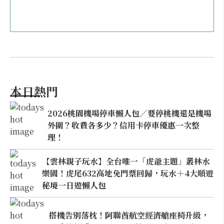
本日熱門
2026桃園機場停車懶人包／要停桃機還是機場
外圍？收費各多少？信用卡停車優惠一次整
理！
【雲林親子玩水】全台唯一「虎爺主題」叢林水
樂園！虎尾632高地免門票回歸，玩水＋4大順遊
秘境一日遊懶人包
搭機告別落枕！阿聯酋航空經濟艙座椅升級，