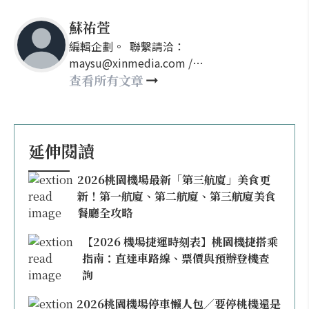
蘇祐萱
編輯企劃。 聯繫請洽：
maysu@xinmedia.com /
may860527@gmail.com
查看所有文章
延伸閱讀
2026桃園機場最新「第三航廈」美食更
新！第一航廈、第二航廈、第三航廈美食
餐廳全攻略
【2026 機場捷運時刻表】桃園機捷搭乘
指南：直達車路線、票價與預辦登機查
詢
2026桃園機場停車懶人包／要停桃機還是