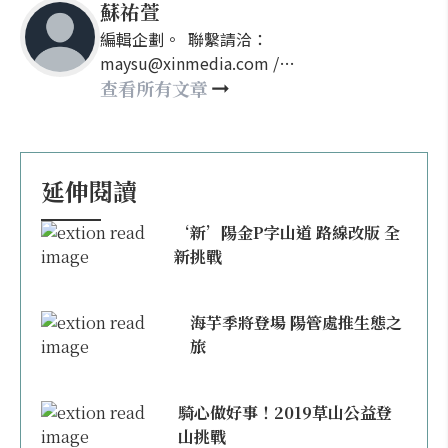
蘇祐萱
編輯企劃。 聯繫請洽：
maysu@xinmedia.com /
may860527@gmail.com
查看所有文章
延伸閱讀
‘新’陽金P字山道 路線改版 全
新挑戰
海芋季將登場 陽管處推生態之
旅
騎心做好事！2019草山公益登
山挑戰