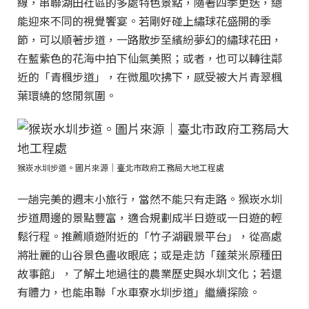
線，串聯湖田社區的多處特色景點，隨著四季更迭，總
能迎來不同的視覺饗宴。若剛好碰上繡球花盛開的季
節，可以順著步道，一路散步至繽紛夢幻的繡球花田，
在藍紫色的花海中拍下仙氣美照；或者，也可以轉往鄰
近的「青楓步道」，在微風吹拂下，感受被大片青翠楓
葉環繞的悠閒氛圍。
猴崁水圳步道。圖片來源｜臺北市政府工務局大地工程處
一趟完美的週末小旅行，當然不能只有走路。猴崁水圳
步道周邊的景點豐富，適合規劃成半日遊或一日遊的輕
鬆行程。推薦順遊附近的「竹子湖觀景平台」，從高處
將壯麗的山谷景色盡收眼底；或是走訪「蓬萊米原種田
故事館」，了解土地過往的農業歷史與水圳文化；若還
有體力，也能串聯「水車寮水圳步道」繼續探險。