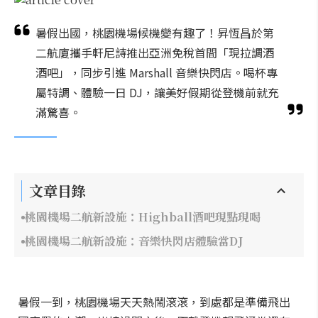
暑假出國，桃園機場候機變有趣了！昇恆昌於第
二航廈攜手軒尼詩推出亞洲免稅首間「現拉調酒
酒吧」，同步引進 Marshall 音樂快閃店。喝杯專
屬特調、體驗一日 DJ，讓美好假期從登機前就充
滿驚喜。
文章目錄
桃園機場二航新設施：Highball酒吧現點現喝
桃園機場二航新設施：音樂快閃店體驗當DJ
暑假一到，桃園機場天天熱鬧滾滾，到處都是準備飛出