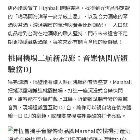
店內還設置了 Highball 體驗專區，找得到昇恆昌限定款
的「噶瑪蘭海洋單一麥芽威士忌」，以及合力酒廠的琴
酒與茶酒。透過綿密的氣泡與黃金比例調配，一入口就
能品嚐到台灣在地酒廠的職人堅持。門市未來還會不定
期更換隱藏版酒單，每次來都有開盲盒般的新鮮感！
桃園機場二航新設施：音樂快閃店體
驗當DJ
喝完調酒，隔壁還有讓人熱血沸騰的音樂盛宴。Marshall
把搖滾靈魂搬進桃園機場，打造一座沉浸式音樂快閃
店。旅客能在登機前戴上耳機、近距離試聽音響的震撼
音質，現場還設置互動 DJ 台，讓你可以親自站在後方體
驗一日 DJ 的樂趣，瞬間變成機場裡最酷的打卡亮點。