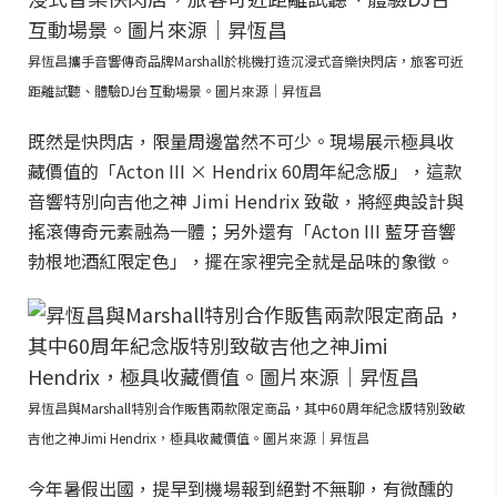
昇恆昌攜手音響傳奇品牌Marshall於桃機打造沉浸式音樂快閃店，旅客可近
距離試聽、體驗DJ台互動場景。圖片來源｜昇恆昌
既然是快閃店，限量周邊當然不可少。現場展示極具收
藏價值的「Acton III × Hendrix 60周年紀念版」，這款
音響特別向吉他之神 Jimi Hendrix 致敬，將經典設計與
搖滾傳奇元素融為一體；另外還有「Acton III 藍牙音響
勃根地酒紅限定色」，擺在家裡完全就是品味的象徵。
昇恆昌與Marshall特別合作販售兩款限定商品，其中60周年紀念版特別致敬
吉他之神Jimi Hendrix，極具收藏價值。圖片來源｜昇恆昌
今年暑假出國，提早到機場報到絕對不無聊，有微醺的