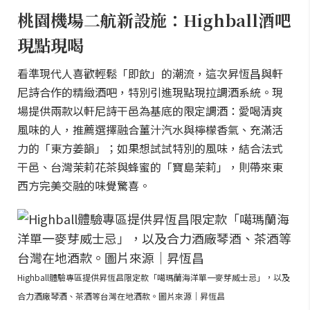
桃園機場二航新設施：Highball酒吧
現點現喝
看準現代人喜歡輕鬆「即飲」的潮流，這次昇恆昌與軒
尼詩合作的精緻酒吧，特別引進現點現拉調酒系統。現
場提供兩款以軒尼詩干邑為基底的限定調酒：愛喝清爽
風味的人，推薦選擇融合薑汁汽水與檸檬香氣、充滿活
力的「東方姜韻」；如果想試試特別的風味，結合法式
干邑、台灣茉莉花茶與蜂蜜的「寶島茉莉」，則帶來東
西方完美交融的味覺驚喜。
Highball體驗專區提供昇恆昌限定款「噶瑪蘭海洋單一麥芽威士忌」，以及
合力酒廠琴酒、茶酒等台灣在地酒款。圖片來源｜昇恆昌