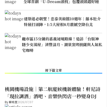
全球首創「U-Dream頭枕」包覆頭頸超好睡
建築迷必朝聖！忠泰美術館10週年：藤本壯介
特展打頭陣，1:5大屋根8月震撼空降台北
離市區15分鐘的嘉義祕境路線！造訪「台版神
隱少女湯屋」清豐濤月、湖景窯烤披薩與人氣私
宅咖啡
接下篇文章
桃園機場設施｜第二航廈候機新體驗！軒尼詩
「現拉調酒」酒吧、音樂快閃店一秒變身DJ
By
蘇祐萱
2026/07/07