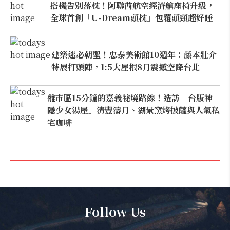
搭機告別落枕！阿聯酋航空經濟艙座椅升級，
全球首創「U-Dream頭枕」包覆頭頸超好睡
建築迷必朝聖！忠泰美術館10週年：藤本壯介
特展打頭陣，1:5大屋根8月震撼空降台北
離市區15分鐘的嘉義祕境路線！造訪「台版神
隱少女湯屋」清豐濤月、湖景窯烤披薩與人氣私
宅咖啡
Follow Us