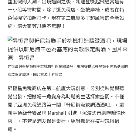
國度假的人潮。出境過關之後，距離登機起飛通常還有
一小段等待時間，除了逛免稅店、坐按摩椅，或者在特
色候機室拍照打卡，現在第二航廈多了超厲害的全新設
施，讓大家等飛機不無聊！
昇恆昌與軒尼詩聯手於桃機打造精緻酒吧，現場提供以軒尼詩干邑為基底的
兩款限定調酒。圖片來源｜昇恆昌
昇恆昌免稅商店在第二航廈大玩創意，分別從味覺與聽
覺出發，把機場一角變身為時髦的生活探索空間。不僅
開了亞洲免稅通路第一間「軒尼詩汲飲調酒酒吧」，還
聯手頂級音響品牌 Marshall 引進「沉浸式音樂體驗快閃
店」，不管是酒友還是樂迷，絕對都能在這裡玩得過
癮。