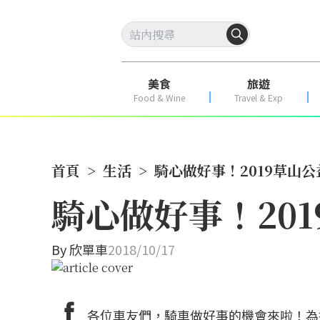
美食
旅遊
Food & Wine
Travel & Exp
首頁
>
生活
>
騎心做好事！2019草山
騎心做好事！20
By
欣單車
2018/10/17
各位車友們，騎車做好事的機會來啦！為