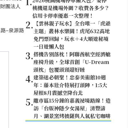
1
.
2026桃園機場停車懶人包／要停
財團法人
桃機還是機場外圍？收費各多少？
信用卡停車優惠一次整理！
2
.
【雲林親子玩水】全台唯一「虎爺
民路–泉源路
主題」叢林水樂園！虎尾632高地
免門票回歸，玩水＋4大順遊秘境
一日遊懶人包
3
.
搭機告別落枕！阿聯酋航空經濟艙
座椅升級，全球首創「U-Dream
頭枕」包覆頭頸超好睡
4
.
建築迷必朝聖！忠泰美術館10週
年：藤本壯介特展打頭陣，1:5大
屋根8月震撼空降台北
5
.
離市區15分鐘的嘉義祕境路線！造
訪「台版神隱少女湯屋」清豐濤
月、湖景窯烤披薩與人氣私宅咖啡