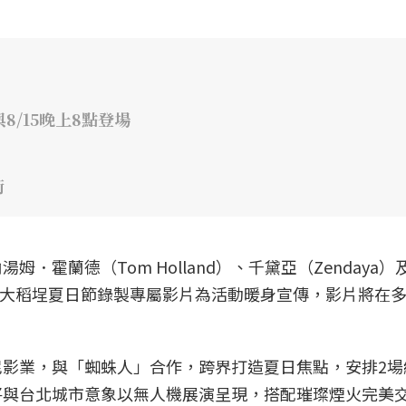
8/15晚上8點登場
街
．霍蘭德（Tom Holland）、千黛亞（Zendaya）
更特別為大稻埕夏日節錄製專屬影片為活動暖身宣傳，影片將在
影業，與「蜘蛛人」合作，跨界打造夏日焦點，安排2場
將與台北城市意象以無人機展演呈現，搭配璀璨煙火完美