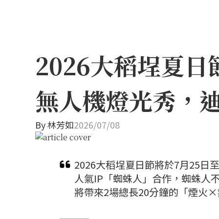
2026大稻埕夏
無人機燈光秀，
By
林芳如
2026/07/08
2026大稻埕夏日節將於7月25
人氣IP「蜘蛛人」合作，蜘蛛人
將帶來2場總長20分鐘的「煙火