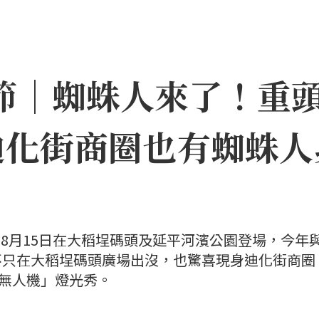
日節｜蜘蛛人來了！重
迪化街商圈也有蜘蛛人
日至8月15日在大稻埕碼頭及延平河濱公園登場，今年
不只在大稻埕碼頭廣場出沒，也驚喜現身迪化街商圈
×無人機」燈光秀。