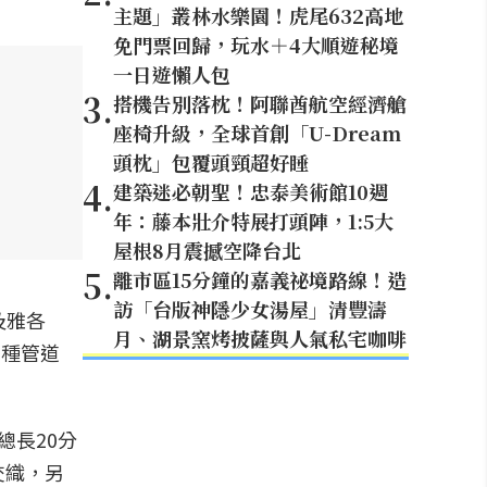
主題」叢林水樂園！虎尾632高地
免門票回歸，玩水＋4大順遊秘境
一日遊懶人包
3
.
搭機告別落枕！阿聯酋航空經濟艙
座椅升級，全球首創「U-Dream
頭枕」包覆頭頸超好睡
4
.
建築迷必朝聖！忠泰美術館10週
年：藤本壯介特展打頭陣，1:5大
屋根8月震撼空降台北
5
.
離市區15分鐘的嘉義祕境路線！造
訪「台版神隱少女湯屋」清豐濤
及雅各
月、湖景窯烤披薩與人氣私宅咖啡
多種管道
總長20分
交織，另