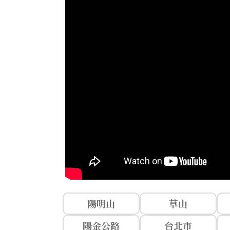
陽明山
草山
陽金公路
台北市