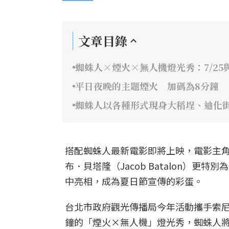
文章目錄
蜘蛛人×煙火×無人機燈光秀：7/25與
平日夜晚的主題煙火 加碼為8分鐘
蜘蛛人以各種形式現身大稻埕、迪化
搭配蜘蛛人最新電影即將上映，電影主角湯姆
布．貝塔隆（Jacob Batalon）
中亮相，成為夏日節宣傳的彩蛋。
台北市政府觀光傳播局今年活動攜手索尼
鐘的「煙火×無人機」燈光秀，蜘蛛人