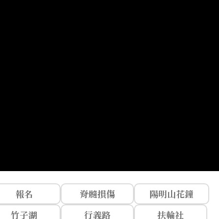
報名
脊髓損傷
陽明山花鐘
竹子湖
行義路
扶輪社