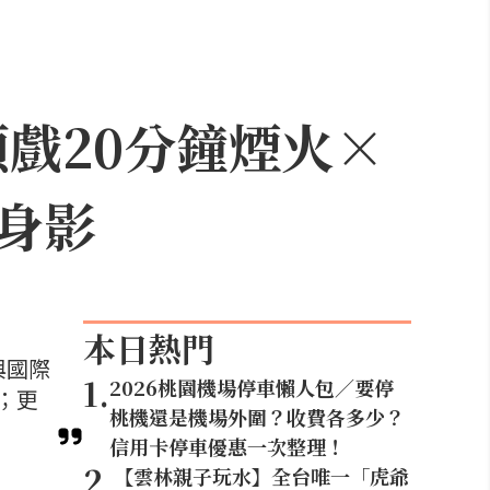
頭戲20分鐘煙火×
身影
本日熱門
與國際
1
.
2026桃園機場停車懶人包／要停
；更
桃機還是機場外圍？收費各多少？
信用卡停車優惠一次整理！
2
.
【雲林親子玩水】全台唯一「虎爺