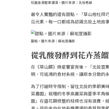
松露金湯堅果濃湯。圖片來源｜北投老爺
最令人驚豔的還有甜點，「草山柑杜拜
瓜元素，每一口都成為認識北投土地故
甜點。圖片來源｜蘇祐萱攝影
從乳酸發酵到花卉蒸餾
在《草山饌》綠星饗宴背後，「北投雲
明、可追溯的食材系統，讓原本分散的
為了打破時令限制、留住北投的季節美
菜農園」栽種的冬季高麗菜與夏季羊角
園」在盛花期修整的枝條也沒有浪費，
息。這些來自在地有機農場的香草與季