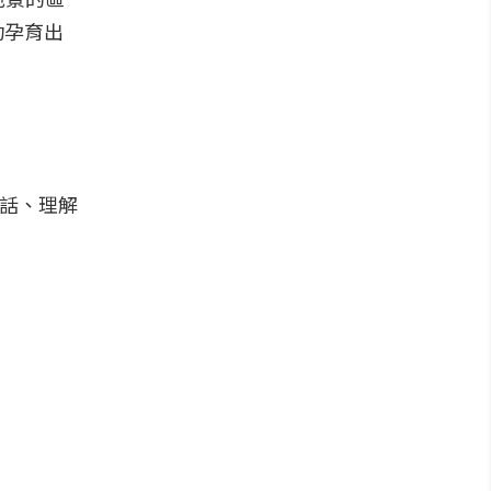
功孕育出
對話、理解