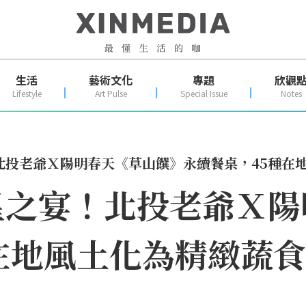
生活
藝術文化
專題
欣觀
Lifestyle
Art Pulse
Special Issue
Notes
北投老爺Ｘ陽明春天《草山饌》永續餐桌，45種在
星之宴！北投老爺Ｘ陽
在地風土化為精緻蔬食