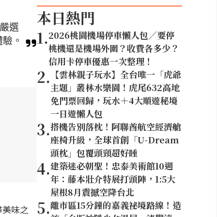
本日熱門
。嚴選
1
.
2026桃園機場停車懶人包／要停
體驗。
桃機還是機場外圍？收費各多少？
信用卡停車優惠一次整理！
2
.
【雲林親子玩水】全台唯一「虎爺
主題」叢林水樂園！虎尾632高地
免門票回歸，玩水＋4大順遊秘境
一日遊懶人包
3
.
搭機告別落枕！阿聯酋航空經濟艙
座椅升級，全球首創「U-Dream
頭枕」包覆頭頸超好睡
4
.
建築迷必朝聖！忠泰美術館10週
年：藤本壯介特展打頭陣，1:5大
屋根8月震撼空降台北
5
.
離市區15分鐘的嘉義祕境路線！造
尋美味之