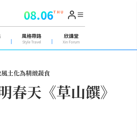
08.06
T H U
點
風格帶路
欣講堂
Style Travel
Xin Forum
地風土化為精緻蔬食
明春天《草山饌》