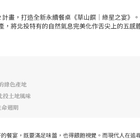
22 計畫，打造全新永續餐桌《草山饌｜綠星之宴》
饒物產，將北投特有的自然氣息完美化作舌尖上的五感
藏的綠色產地
北投土地風味
生命週期
好的餐宴，既要滿足味蕾，也得餵飽視覺。而現代人在追