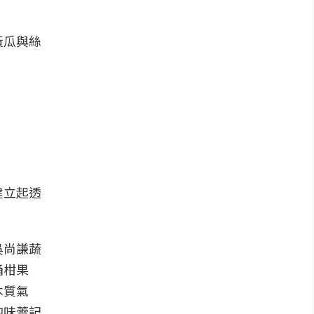
黃瓜與絲
建立起透
吳尚謙蔬
桶柑果
木質氣
的味蕾記