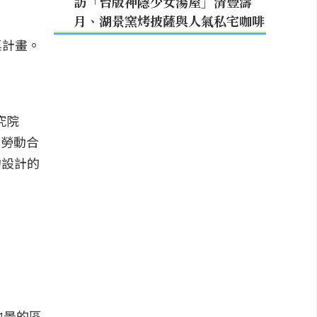
訪「台版神隱少女湯屋」清豐濤
月、湖景窯烤披薩與人氣私宅咖啡
究院
育勞動合
物設計的
地景的區