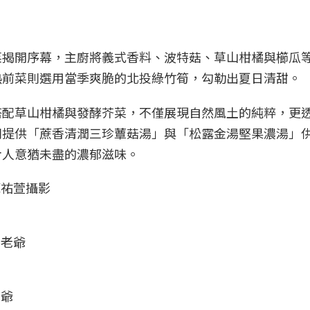
菜揭開序幕，主廚將義式香料、波特菇、草山柑橘與櫛瓜
熱前菜則選用當季爽脆的北投綠竹筍，勾勒出夏日清甜。
搭配草山柑橘與發酵芥菜，不僅展現自然風土的純粹，更
則提供「蔗香清潤三珍蕈菇湯」與「松露金湯堅果濃湯」
令人意猶未盡的濃郁滋味。