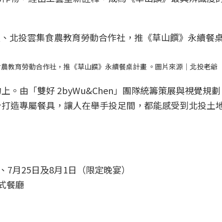
食農教育勞動合作社，推《草山饌》永續餐桌計畫 。圖片來源｜北投老爺
。由「雙好 2byWu&Chen」團隊統籌策展與視覺規
身打造專屬餐具，讓人在舉手投足間，都能感受到北投土
日、7月25日及8月1日（限定晚宴）
歐式餐廳