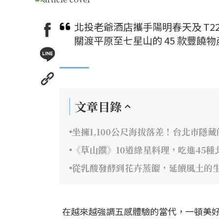
北投老爺酒店攜手陽明春天及 T
關渡平原至七星山的 45 款豐
文章目錄
坐擁1,100公尺海拔落差！台北市隱
《草山饌》10道綠星料理，吃進45種
從乳酸發酵到花卉蒸餾，延續風土的
在越來越強調五感體驗的當代，一頓美