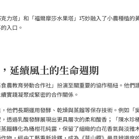
巧克力塔」和「福爾摩莎水果塔」巧妙融入了小農種植的
事的入口。
，延續風土的生命週期
集食農教育勞動合作社」扮演至關重要的協作樞紐。他們
永續實踐凝聚成緊密的合作關係。
味，他們長期運用發酵、乾燥與蒸餾等保存技術。例如「
椒，透過乳酸發酵展現出更具層次的柔和酸香；「陳水珍
經蒸餾轉化為桶柑花純露，保留了細緻的白花香氣與淡雅
節作物，經由工藝重新詮釋，成為《草山饌》最具辨識度