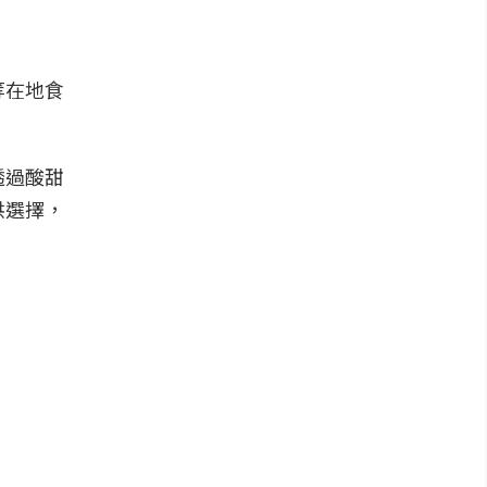
等在地食
透過酸甜
供選擇，