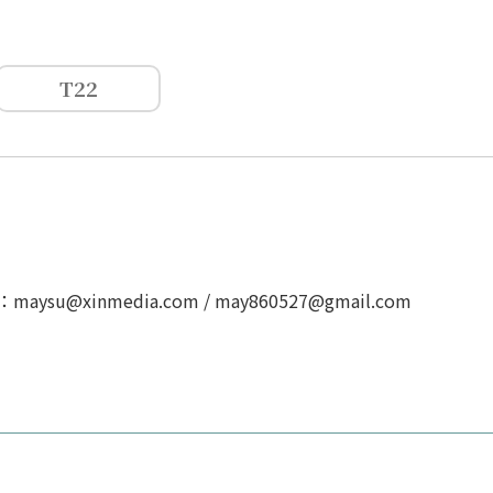
T22
u@xinmedia.com / may860527@gmail.com