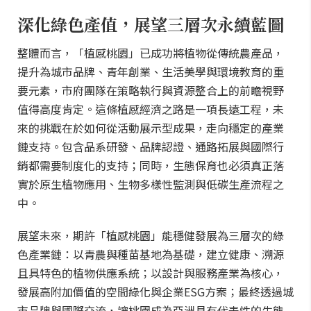
深化綠色產值，展望三層次永續藍圖
整體而言，「植感桃園」已成功將植物從傳統農產品，
提升為城市品牌、青年創業、生活美學與環境教育的重
要元素，市府團隊在策略執行與資源整合上的前瞻視野
值得高度肯定。這條植感經濟之路是一項長遠工程，未
來的挑戰在於如何從活動展示型成果，走向穩定的產業
鏈支持。包含品系研發、品牌認證、通路拓展與國際行
銷都需要制度化的支持；同時，生態保育也必須真正落
實於原生植物應用、生物多樣性監測與低碳生產流程之
中。
展望未來，期許「植感桃園」能穩健發展為三層次的綠
色產業鏈：以青農與種苗基地為基礎，建立健康、溯源
且具特色的植物供應系統；以設計與服務產業為核心，
發展高附加價值的空間綠化與企業ESG方案；最終透過城
市品牌與國際交流，讓桃園成為亞洲具有代表性的生態