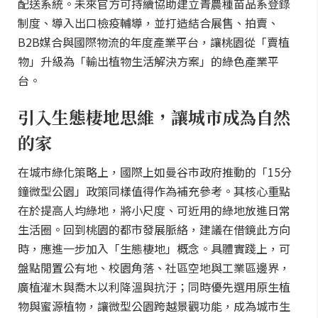
配送系統。未來官方可持續協助建立青農種苗品系登錄
制度、導入出口檢疫輔導，並打造結合展售、拍賣、
B2B媒合與國際物流的年度產業平台，讓桃園從「賣植
物」升級為「輸出植物生活解決方案」的綠色產業平
台。
引入生態棲地思維，讓城市成為自然
的家
在城市綠化策略上，國際上如曼谷市政府推動的「15分
鐘微型公園」政策同樣值得作為補充參考。其核心重點
在於提高人均綠地，將小尺度、可近用的綠地放進日常
生活圈。回到桃園的都市發展脈絡，建議在借鏡此方向
時，應進一步加入「生態棲地」概念。具體實踐上，可
盤點閒置公有地、校園角落、社區空地與工業區邊界，
廣植灌木與喬木以利降溫與抗汙；同時優先選用原生植
物與蜜源植物，讓微型公園跨越景觀功能，成為城市生