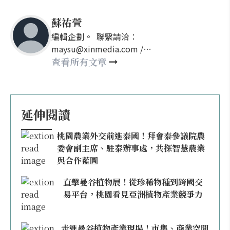
蘇祐萱
編輯企劃。 聯繫請洽：
maysu@xinmedia.com /
may860527@gmail.com
查看所有文章
延伸閱讀
桃園農業外交前進泰國！拜會泰參議院農
委會副主席、駐泰辦事處，共探智慧農業
與合作藍圖
直擊曼谷植物展！從珍稀物種到跨國交
易平台，桃園看見亞洲植物產業競爭力
走進曼谷植物產業現場！市集、商業空間