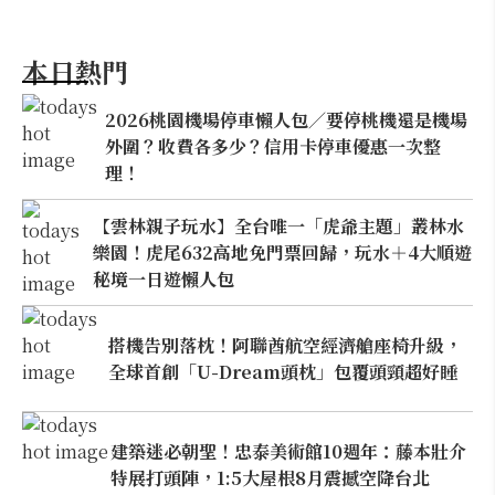
本日熱門
2026桃園機場停車懶人包／要停桃機還是機場
外圍？收費各多少？信用卡停車優惠一次整
理！
【雲林親子玩水】全台唯一「虎爺主題」叢林水
樂園！虎尾632高地免門票回歸，玩水＋4大順遊
秘境一日遊懶人包
搭機告別落枕！阿聯酋航空經濟艙座椅升級，
全球首創「U-Dream頭枕」包覆頭頸超好睡
建築迷必朝聖！忠泰美術館10週年：藤本壯介
特展打頭陣，1:5大屋根8月震撼空降台北