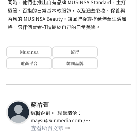
同時，他們也推出自有品牌 MUSINSA Standard，主打
極簡、百搭的日常基本款服飾，以及涵蓋彩妝、保養與
香氛的 MUSINSA Beauty，讓品牌從穿搭延伸至生活風
格，陪伴消費者打造屬於自己的日常美學。
Musinsa
流行
電商平台
韓國品牌
蘇祐萱
編輯企劃。 聯繫請洽：
maysu@xinmedia.com /
may860527@gmail.com
查看所有文章