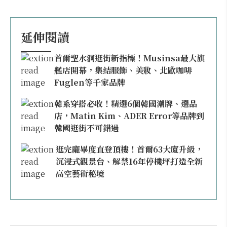
延伸閱讀
首爾聖水洞逛街新指標！Musinsa最大旗
艦店開幕，集結服飾、美妝、北歐咖啡
Fuglen等千家品牌
韓系穿搭必收！精選6個韓國潮牌、選品
店，Matin Kim、ADER Error等品牌到
韓國逛街不可錯過
逛完龐畢度直登頂樓！首爾63大廈升級，
沉浸式觀景台、解禁16年停機坪打造全新
高空藝術秘境