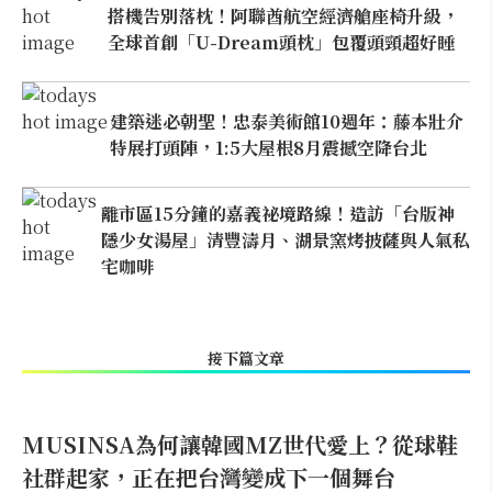
搭機告別落枕！阿聯酋航空經濟艙座椅升級，
全球首創「U-Dream頭枕」包覆頭頸超好睡
建築迷必朝聖！忠泰美術館10週年：藤本壯介
特展打頭陣，1:5大屋根8月震撼空降台北
離市區15分鐘的嘉義祕境路線！造訪「台版神
隱少女湯屋」清豐濤月、湖景窯烤披薩與人氣私
宅咖啡
接下篇文章
MUSINSA為何讓韓國MZ世代愛上？從球鞋
社群起家，正在把台灣變成下一個舞台