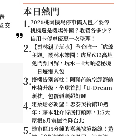
本日熱門
表
1
.
2026桃園機場停車懶人包／要停
國交
桃機還是機場外圍？收費各多少？
信用卡停車優惠一次整理！
2
.
【雲林親子玩水】全台唯一「虎爺
主題」叢林水樂園！虎尾632高地
免門票回歸，玩水＋4大順遊秘境
一日遊懶人包
3
.
搭機告別落枕！阿聯酋航空經濟艙
座椅升級，全球首創「U-Dream
頭枕」包覆頭頸超好睡
4
.
建築迷必朝聖！忠泰美術館10週
年：藤本壯介特展打頭陣，1:5大
屋根8月震撼空降台北
5
.
離市區15分鐘的嘉義祕境路線！造