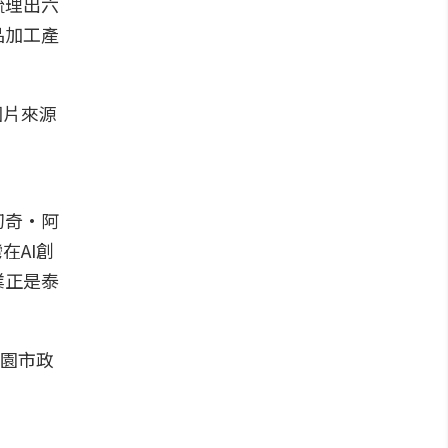
梳理出六
品加工產
初奇·阿
在AI創
業正是泰