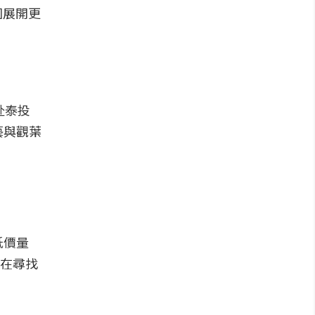
桃園展開更
赴泰投
藝與觀葉
低價量
農在尋找