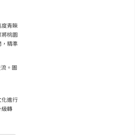
高度青睞
可將桃園
閡，精準
文化進行
升級轉