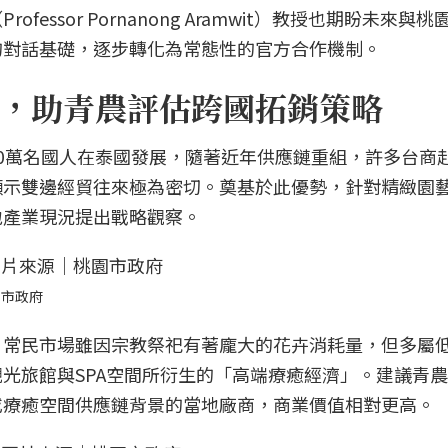
essor Pornanong Aramwit）教授也期盼未來與
的對話基礎，逐步轉化為常態性的官方合作機制。
，助青農評估跨國拓銷策略
0萬名國人在泰國發展，隨著近年供應鏈重組，許多台商
顯示雙邊經貿往來極為密切。奠基於此優勢，針對精緻園
地產業現況提出戰略觀察。
園市政府
。常民市場雖因宗教祭祀有著龐大的花卉消耗量，但多屬
光旅館與SPA空間所衍生的「高端療癒經濟」。建議青
或療癒空間供應鏈背景的當地廠商，商業價值相對更高。