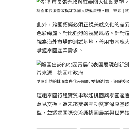
桃園市長張善政與駐泰國大使藍夏禮。圖片來源｜
此外，跨國拓銷必須正視美感文化的差
色彩絢麗、對比強烈的視覺風格。針對
視為海外市場的測試基地，善用市內龐
掌握泰國產業需求。
隨團出訪的桃園青農代表團展現創新創意，期盼透
這趟泰國行程實質串聯起桃園與泰國產
意見交換，為未來雙邊互動奠定深厚基
型，並透過國際交流讓桃園農業與世界