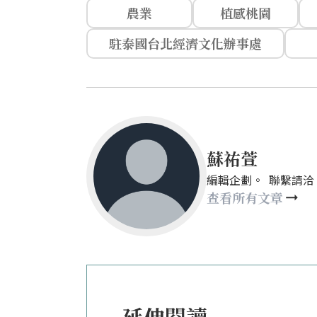
農業
植感桃園
駐泰國台北經濟文化辦事處
蘇祐萱
編輯企劃。 聯繫請洽：mays
查看所有文章
延伸閱讀