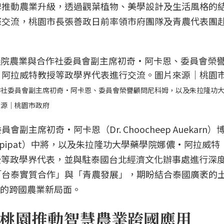
牌推動農業升級，透過觀葉植物、美學設計及生活風格的
際交流，桃園市長張善政日前率領市府團隊及青農代表團
作社委員會副主席初奇·阿卡恩、委員會榮譽顧問尼科姆，以及朱拉隆功
來源｜桃園市政府
主席初奇·阿卡恩（Dr. Choocheep Auekarn）
paipipat）中將，以及朱拉隆功大學藥學院娜儂·阿拉威特
ramwit）教授等政學界代表，並與駐泰國台北經濟文化辦事處進行
「台泰實質合作」與「青農發展」，期盼結合泰國廣袤的
榮的跨國農業新局面。
桃園推動智慧農業跨國應用