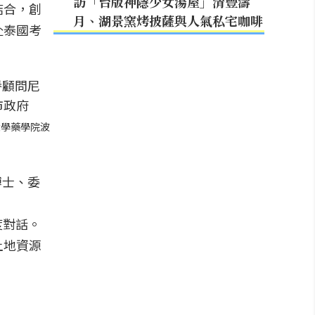
訪「台版神隱少女湯屋」清豐濤
結合，創
月、湖景窯烤披薩與人氣私宅咖啡
赴泰國考
大學藥學院波
博士、委
深度對話。
土地資源