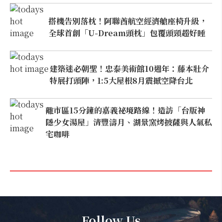
本日熱門
2026桃園機場停車懶人包／要停桃機還是機場
外圍？收費各多少？信用卡停車優惠一次整
理！
【雲林親子玩水】全台唯一「虎爺主題」叢林水
樂園！虎尾632高地免門票回歸，玩水＋4大順遊
秘境一日遊懶人包
搭機告別落枕！阿聯酋航空經濟艙座椅升級，
全球首創「U-Dream頭枕」包覆頭頸超好睡
建築迷必朝聖！忠泰美術館10週年：藤本壯介
特展打頭陣，1:5大屋根8月震撼空降台北