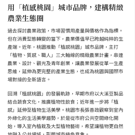
用「植感桃園」城市品牌，建構精緻
農業生態圈
過去探討農業政策，市場習慣用產量與價格作為指標。
但在消費型態轉變的當下，農業價值早已跨越純粹的生
產端。近年，桃園推動「植感桃園」城市品牌，主打
「植物、質感、職人」三大軸線的精緻農業計畫，串連
農業、設計、觀光及青年創業，讓農業發展從單一生產
思維，延伸為更完整的產業生態，也成為桃園與國際市
場對接的全新語言。
回溯「植感桃園」的發展軌跡，早期市府以大溪豆製品
結合蔬食文化，推廣植物性飲食；近年進一步將「植
感」延伸至植物生活美學。桃園市長張善政觀察到室內
外綠化的生活美學趨勢，於是從市府公共空間綠化開
始，導入室內植栽及大型植物藝術，希望讓植物更自然
地融入公共場域，形塑城市綠色意象。