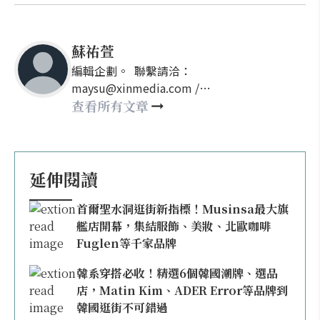
極簡、百搭的日常基本款服飾，以及涵蓋彩妝、保養與
香氛的 MUSINSA Beauty，讓品牌從穿搭延伸至生活風
格，陪伴消費者打造屬於自己的日常美學。
Musinsa
流行
電商平台
韓國品牌
蘇祐萱
編輯企劃。 聯繫請洽：
maysu@xinmedia.com /
may860527@gmail.com
查看所有文章