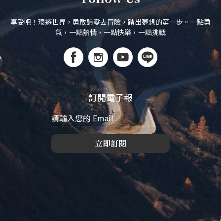
離市區15分鐘的嘉義祕境路線！造訪「台版神
隱少女湯屋」清豐濤月、湖景窯烤披薩與人氣私
宅咖啡
Follow Us
享受吧！環遊世界，勇敢歸零去冒險，踏出夢想的第一步。一點勇
氣，一點熱情，一點快樂，一點挑戰