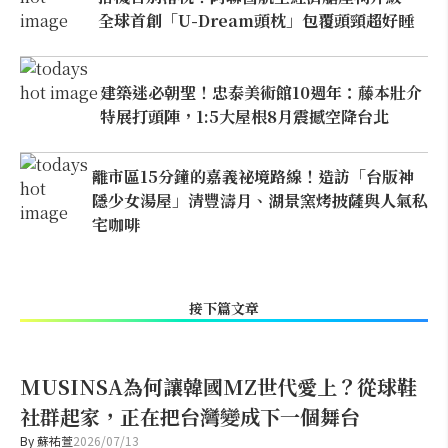
全球首創「U-Dream頭枕」包覆頭頸超好睡
建築迷必朝聖！忠泰美術館10週年：藤本壯介
特展打頭陣，1:5大屋根8月震撼空降台北
離市區15分鐘的嘉義祕境路線！造訪「台版神
隱少女湯屋」清豐濤月、湖景窯烤披薩與人氣私
宅咖啡
接下篇文章
MUSINSA為何讓韓國MZ世代愛上？從球鞋
社群起家，正在把台灣變成下一個舞台
By
蘇祐萱
2026/07/13