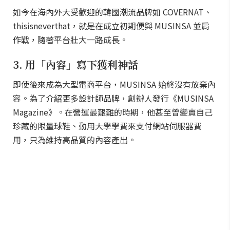
當時的時尚市場，品牌若想接觸大眾，幾乎只能仰賴百
貨公司等實體通路，對資源有限的品牌而言，門檻並不
低。MUSINSA 主動化身為新銳設計師的盟友，透過線上
平台為地下街頭服飾、滑板文化等小眾品牌有機會接觸
更多消費者，也讓韓國設計師品牌開始被更多人認識。
如今在海內外大受歡迎的韓國潮流品牌如 COVERNAT、
thisisneverthat，就是在成立初期便與 MUSINSA 並肩
作戰，隨著平台壯大一路成長。
3. 用「內容」寫下獲利神話
即使後來成為大型電商平台，MUSINSA 始終沒有放棄內
容。為了介紹更多設計師品牌，創辦人發行《MUSINSA
Magazine》。在營運最艱難的時期，他甚至曾變賣自己
珍藏的限量球鞋、動用大學學費來支付網站伺服器費