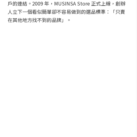
直到今日，即便站內充滿品牌型錄、時尚社論與
YouTube 影音，但源於街頭的「街拍」精神，依然是
MUSINSA 最具代表性的品牌精神。
2. 非獨家不賣！MUSINSA 化身小眾品牌最
強推手
隨著社群影響力擴大，MUSINSA 開始思考如何深化與用
戶的連結。2009 年，MUSINSA Store 正式上線，創辦
人立下一個看似簡單卻不容易做到的選品標準：「只賣
在其他地方找不到的品牌」。