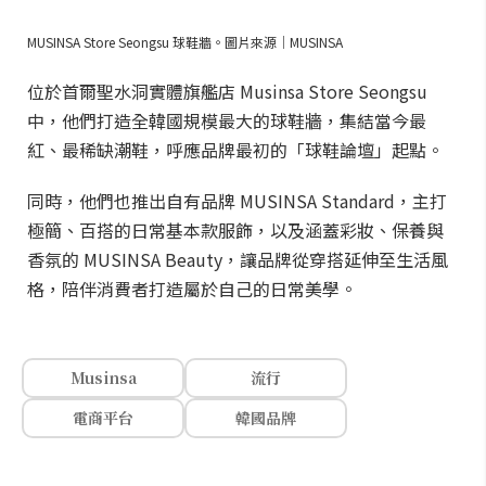
從球鞋到全方位生活風格的時尚版圖
二十多年過去，MUSINSA 帶著韓國設計師品牌獨有的敘
事能力、前衛大膽設計與高品質，攻占全球消費者衣
櫥。MUSINSA 的版圖早已不再侷限於球鞋。從最初線上
論壇，發展出選品店、自有品牌與美妝事業，逐步打造
涵蓋服飾、美妝與生活風格的品牌生態系。
MUSINSA Store Seongsu 球鞋牆。圖片來源｜MUSINSA
位於首爾聖水洞實體旗艦店 Musinsa Store Seongsu
中，他們打造全韓國規模最大的球鞋牆，集結當今最
紅、最稀缺潮鞋，呼應品牌最初的「球鞋論壇」起點。
同時，他們也推出自有品牌 MUSINSA Standard，主打