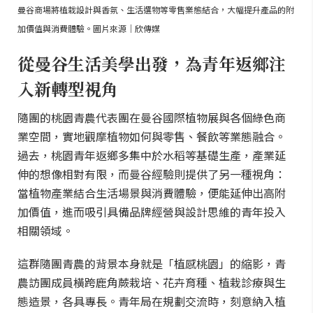
曼谷商場將植栽設計與香氛、生活選物等零售業態結合，大幅提升產品的附
加價值與消費體驗。圖片來源｜欣傳媒
從曼谷生活美學出發，為青年返鄉注
入新轉型視角
隨團的桃園青農代表團在曼谷國際植物展與各個綠色商
業空間，實地觀摩植物如何與零售、餐飲等業態融合。
過去，桃園青年返鄉多集中於水稻等基礎生產，產業延
伸的想像相對有限，而曼谷經驗則提供了另一種視角：
當植物產業結合生活場景與消費體驗，便能延伸出高附
加價值，進而吸引具備品牌經營與設計思維的青年投入
相關領域。
這群隨團青農的背景本身就是「植感桃園」的縮影，青
農訪團成員橫跨鹿角蕨栽培、花卉育種、植栽診療與生
態造景，各具專長。青年局在規劃交流時，刻意納入植