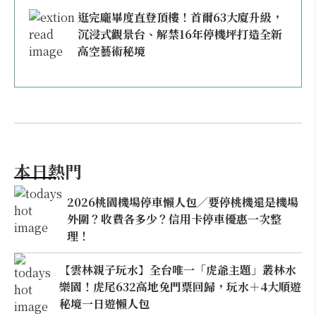
延伸閱讀
首爾聖水洞逛街新指標！Musinsa最大旗
艦店開幕，集結服飾、美妝、北歐咖啡
Fuglen等千家品牌
韓系穿搭必收！精選6個韓國潮牌、選品
店，Matin Kim、ADER Error等品牌到
韓國逛街不可錯過
逛完龐畢度直登頂樓！首爾63大廈升級，
沉浸式觀景台、解禁16年停機坪打造全新
高空藝術秘境