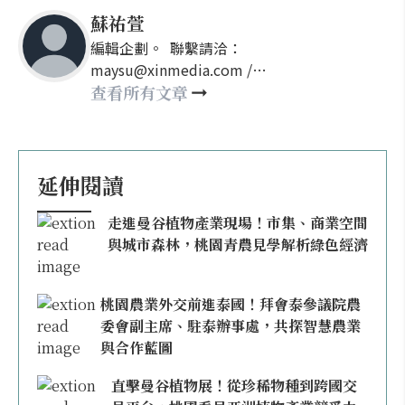
蘇祐萱
編輯企劃。 聯繫請洽：
maysu@xinmedia.com /
may860527@gmail.com
查看所有文章
延伸閱讀
走進曼谷植物產業現場！市集、商業空間
與城市森林，桃園青農見學解析綠色經濟
桃園農業外交前進泰國！拜會泰參議院農
委會副主席、駐泰辦事處，共探智慧農業
與合作藍圖
直擊曼谷植物展！從珍稀物種到跨國交