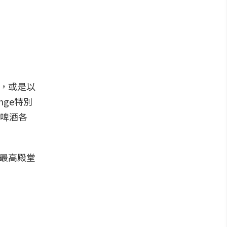
一，或是以
ge特別
r啤酒各
球最高殿堂