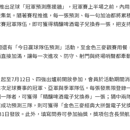
麥推出足球「冠軍預測應援牆」，冠軍賽上半場之前，內
援集氣。隨著賽程推進，每一張預測、每一句加油都將累
球賽冠軍隊伍，即可獲得精釀啤酒電子兌換券一張，把支
播期間還有「今日贏球隊伍預測」活動，至金色三麥觀賽用餐
酒直接加滿，讓每一次進攻、防守、射門與終場哨聲都牽
起至7月12日、四強出爐前開放參加，會員於活動期間
本次足球賽事的冠軍、亞軍與季軍隊伍。每張發票限登錄
測一隊者，可獲得「精釀啤酒電子兌換券」一張；猜中兩
若成功預測三隊，則可獲得「金色三麥經典大拼盤電子兌
31日發放。此外，填寫問券可參加抽獎，獎項包含長榮