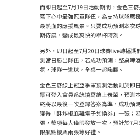
而即日起至7月19日活動期間，金色三
寫下心中最強冠軍隊伍，為支持球隊應
最熱血的應援風景。只要成功預測本次
期待感，變成最爽快的舉杯時刻。
另外，即日起至7月20日球賽live轉
測當日勝出隊伍，若成功預測，整桌啤
氛，球隊一進球，全桌一起嗨翻。
金色三麥線上冠亞季軍預測活動則於即日
票可登入會員系統填寫線上表單，預測
終將以最後一次登錄答案為準，成功預
獲得「酥炸椒麻雞電子兌換券」一張；
張，獎項每人僅限發放一次，預計於7月
限航點機票兩張等好禮。