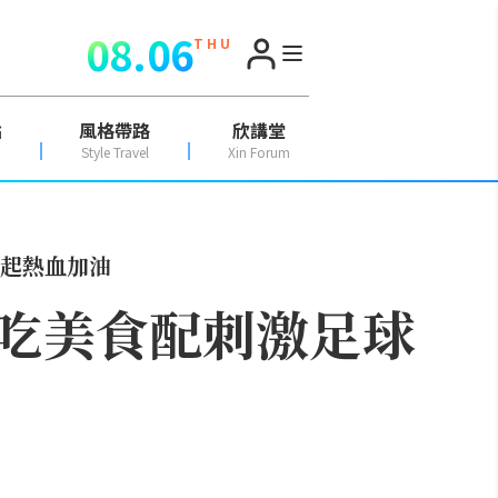
08.06
T H U
點
風格帶路
欣講堂
Style Travel
Xin Forum
一起熱血加油
！吃美食配刺激足球