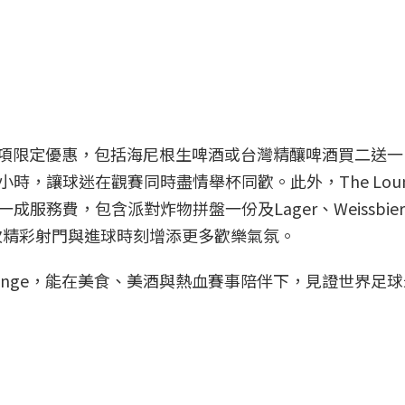
享有多項限定優惠，包括海尼根生啤酒或台灣精釀啤酒買二送
時，讓球迷在觀賽同時盡情舉杯同歡。此外，The Loun
服務費，包含派對炸物拼盤一份及Lager、Weissbie
次精彩射門與進球時刻增添更多歡樂氣氛。
ounge，能在美食、美酒與熱血賽事陪伴下，見證世界足