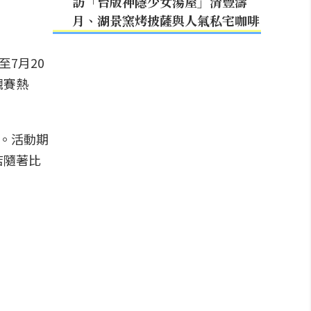
訪「台版神隱少女湯屋」清豐濤
月、湖景窯烤披薩與人氣私宅咖啡
至7月20
觀賽熱
」。活動期
店隨著比