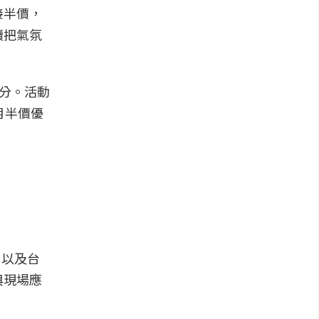
接半價，
續把氣氛
比分。活動
月半價優
、以及台
與現場應