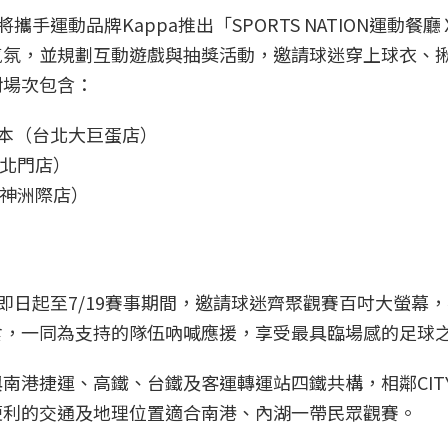
將攜手運動品牌Kappa推出「SPORTS NATION運動餐廳Ｘ
氣氛，並規劃互動遊戲與抽獎活動，邀請球迷穿上球衣、
對場次包含：
s 日本（台北大巨蛋店）
小北門店）
漢神洲際店）
ge即日起至7/19賽事期間，邀請球迷齊聚觀賽百吋大螢幕
食，一同為支持的隊伍吶喊應援，享受最具臨場感的足球
港捷運、高鐵、台鐵及客運轉運站四鐵共構，相鄰CITYL
便利的交通及地理位置適合南港、內湖一帶民眾觀賽。