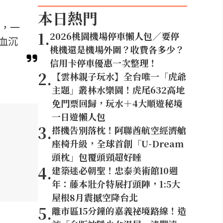
本日熱門
食，一
1
.
2026桃園機場停車懶人包／要停
血沉
桃機還是機場外圍？收費各多少？
信用卡停車優惠一次整理！
2
.
【雲林親子玩水】全台唯一「虎爺
主題」叢林水樂園！虎尾632高地
免門票回歸，玩水＋4大順遊秘境
一日遊懶人包
3
.
搭機告別落枕！阿聯酋航空經濟艙
座椅升級，全球首創「U-Dream
頭枕」包覆頭頸超好睡
4
.
建築迷必朝聖！忠泰美術館10週
年：藤本壯介特展打頭陣，1:5大
屋根8月震撼空降台北
5
.
離市區15分鐘的嘉義祕境路線！造