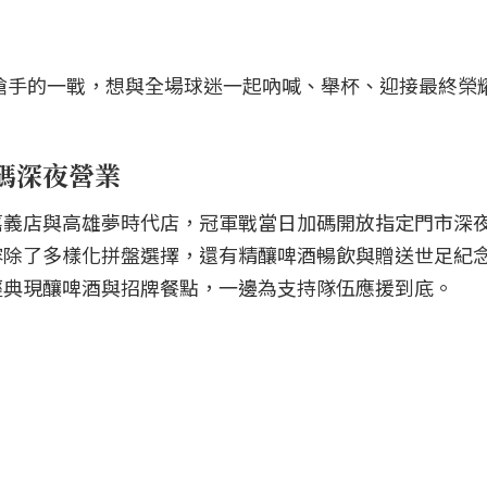
最搶手的一戰，想與全場球迷一起吶喊、舉杯、迎接最終榮
碼深夜營業
嘉義店與高雄夢時代店，冠軍戰當日加碼開放指定門市深
容除了多樣化拼盤選擇，還有精釀啤酒暢飲與贈送世足紀
經典現釀啤酒與招牌餐點，一邊為支持隊伍應援到底。