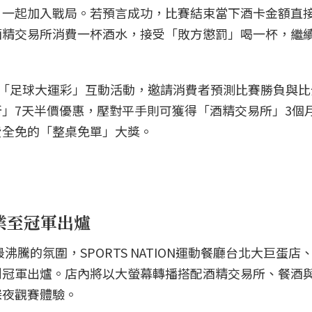
，一起加入戰局。若預言成功，比賽結束當下酒卡金額直
酒精交易所消費一杯酒水，接受「敗方懲罰」喝一杯，繼
N也推出「足球大運彩」互動活動，邀請消費者預測比賽勝負與
」7天半價優惠，壓對平手則可獲得「酒精交易所」3個
費全免的「整桌免單」大獎。
業至冠軍出爐
沸騰的氛圍，SPORTS NATION運動餐廳台北大巨蛋店
到冠軍出爐。店內將以大螢幕轉播搭配酒精交易所、餐酒
深夜觀賽體驗。