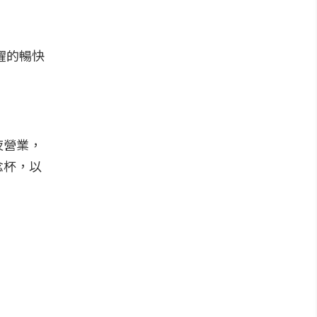
耀的暢快
夜營業，
念杯，以