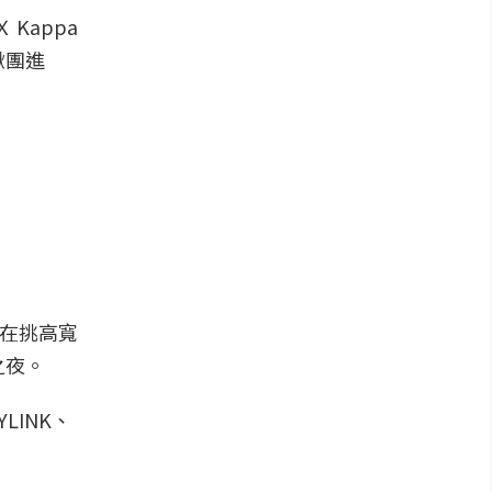
 Kappa
揪團進
，在挑高寬
之夜。
INK、