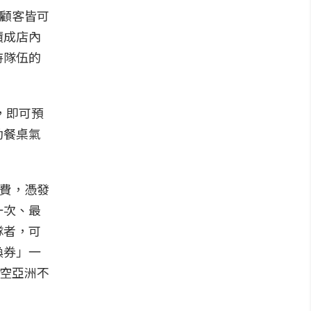
用顧客皆可
積成店內
持隊伍的
，即可預
動餐桌氣
消費，憑發
一次、最
隊者，可
換券」一
航空亞洲不