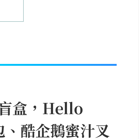
盒，Hello
達包、酷企鵝蜜汁叉