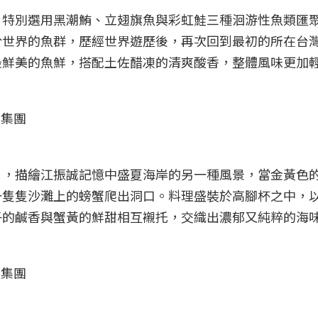
，特別選用黑潮鮪、立翅旗魚與彩虹鮭三種洄游性魚類匯
於世界的魚群，歷經世界遊歷後，再次回到最初的所在台
最鮮美的魚鮮，搭配土佐醋凍的清爽酸香，整體風味更加
」，描繪江振誠記憶中盛夏海岸的另一種風景，當金黃色
一隻隻沙灘上的螃蟹爬出洞口。料理盛裝於高腳杯之中，
子的鹹香與蟹黃的鮮甜相互襯托，交織出濃郁又純粹的海