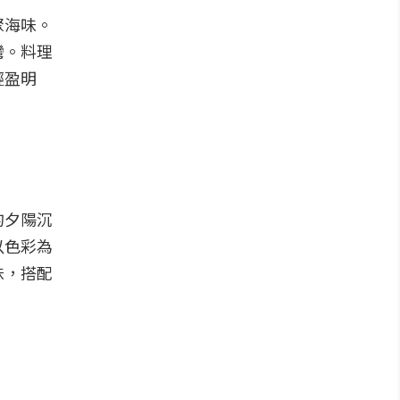
聚海味。
灣。料理
輕盈明
的夕陽沉
以色彩為
味，搭配