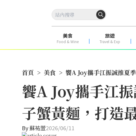
美食
旅遊
Food & Wine
Travel & Exp
首頁
>
美食
>
饗A Joy攜手江振誠推
饗A Joy攜手
子蟹黃麵，打造最
By
蘇祐萱
2026/06/11