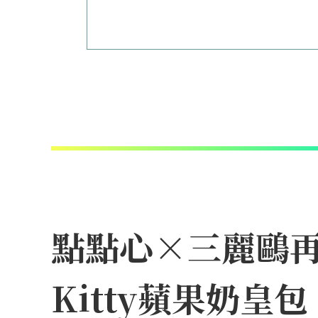
點點心×三麗鷗再
Kitty蘋果奶