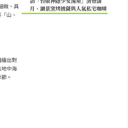
訪「台版神隱少女湯屋」清豐濤
更細緻、具
月、湖景窯烤披薩與人氣私宅咖啡
將「山、
描繪出對
法地中海
季節。