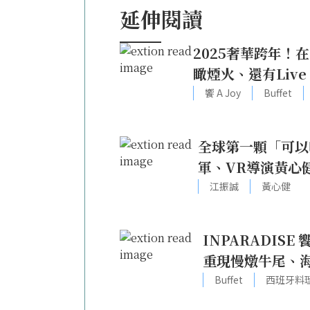
延伸閱讀
2025奢華跨年！在
瞰煙火、還有Live
饗 A Joy
Buffet
全球第一顆「可以
軍、VR導演黃心
江振誠
黃心健
INPARADI
重現慢燉牛尾、
Buffet
西班牙料