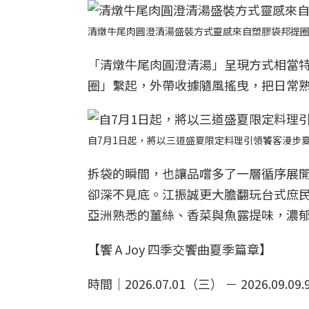
清燉牛尾肉圓澄清湯盛裝方式靈感來自塑膠袋邦提
「清燉牛尾肉圓澄清湯」呈現方式相當
圈」繫起，外帶收據隨風搖曳，把日常
自7月1日起，將以三道盛夏限定料理引領饕客漫步
拆袋的瞬間，也讓品嚐多了一層循序展
卻深不見底。江振誠更大膽翻玩台式庶
亞洲熟悉的薑絲、香菜與魚露提味，濃
【饗 A Joy 四季交饗曲夏季篇章】
時間｜2026.07.01（三） － 2026.09.0