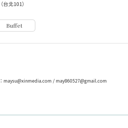
（台北101）
Buffet
u@xinmedia.com / may860527@gmail.com