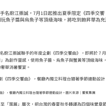
oy」聯手名廚江振誠，7月1日起推出夏季限定《四季交饗
翻玩魚子醬與烏魚子等頂級海味，將吃到飽昇華為充
與國際名廚江振誠聯手的年度企劃《四季交饗曲》，即將於 7 月 
洋」為創作靈感，使用魚子醬、烏魚子與蟹黃等頂級海味
的奢華消暑饗宴。
交饗曲》，餐廳內獨立料理台隨著季節連動設計。圖片來源｜饗賓集團
提升至「策展」層次，把台灣的春夏秋冬轉譯為四個味覺章