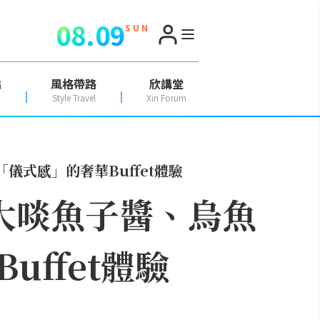
08.09
S U N
點
風格帶路
欣講堂
Style Travel
Xin Forum
儀式感」的奢華Buffet體驗
！大啖魚子醬、烏魚
ffet體驗