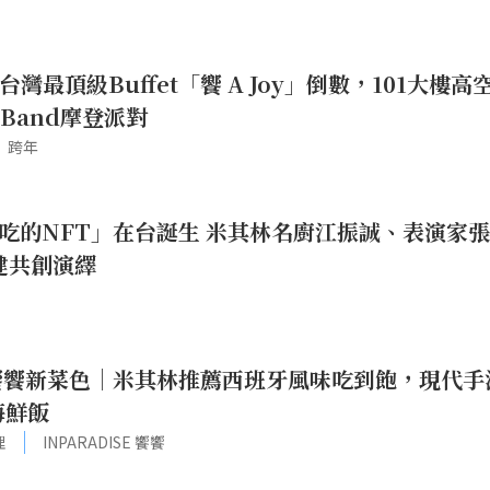
台灣最頂級Buffet「饗 A Joy」倒數，101大樓高
 Band摩登派對
跨年
吃的NFT」在台誕生 米其林名廚江振誠、表演家
健共創演繹
SE 饗饗新菜色｜米其林推薦西班牙風味吃到飽，現代手
海鮮飯
理
INPARADISE 饗饗