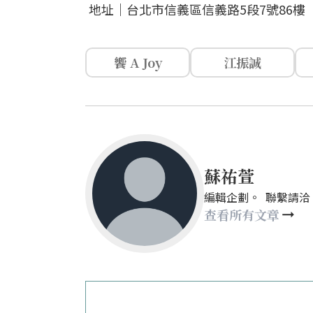
地址｜台北市信義區信義路5段7號86樓 
饗 A Joy
江振誠
蘇祐萱
編輯企劃。 聯繫請洽：mays
查看所有文章