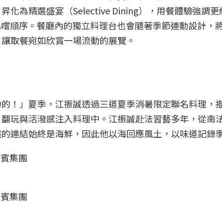
精選盛宴（Selective Dining），用餐體驗強調
的品嚐順序。餐廳內的獨立料理台也會隨著季節連動設計，
，讓取餐宛如欣賞一場流動的展覽。
力的！」夏季，江振誠透過三道夏季消暑限定聯名料理，
、翻玩與活潑感注入料理中。江振誠赴法習藝多年，從南
然的連結始終是海鮮，因此他以海回應風土，以味道記錄