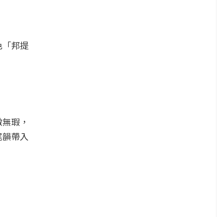
色「邦提
澈無瑕，
尾韻帶入