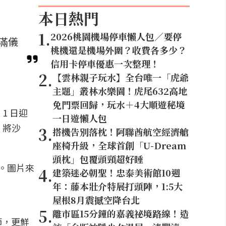
本日熱門
1
.
2026桃園機場停車懶人包／要停
滿儀
桃機還是機場外圍？收費各多少？
信用卡停車優惠一次整理！
2
.
【雲林親子玩水】全台唯一「虎爺
主題」叢林水樂園！虎尾632高地
免門票回歸，玩水＋4大順遊秘境
1 日迎
一日遊懶人包
，將沙
3
.
搭機告別落枕！阿聯酋航空經濟艙
座椅升級，全球首創「U-Dream
頭枕」包覆頭頸超好睡
4
.
建築迷必朝聖！忠泰美術館10週
年：藤本壯介特展打頭陣，1:5大
屋根8月震撼空降台北
5
.
離市區15分鐘的嘉義祕境路線！造
節，更鮮