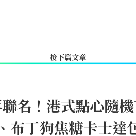
接下篇文章
聯名！港式點心隨機盲
皇包、布丁狗焦糖卡士