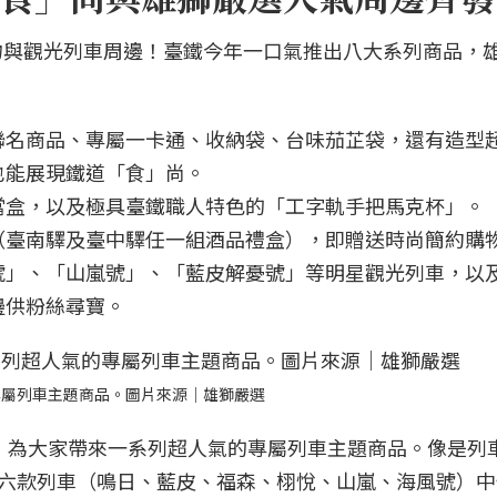
物與觀光列車周邊！臺鐵今年一口氣推出八大系列商品，
聯名商品、專屬一卡通、收納袋、台味茄芷袋，還有造型
也能展現鐵道「食」尚。
當盒，以及極具臺鐵職人特色的「工字軌手把馬克杯」。
（臺南驛及臺中驛任一組酒品禮盒），即贈送時尚簡約購
號」、「山嵐號」、「藍皮解憂號」等明星觀光列車，以
邊供粉絲尋寶。
專屬列車主題商品。圖片來源｜雄獅嚴選
，為大家帶來一系列超人氣的專屬列車主題商品。像是列
有六款列車（鳴日、藍皮、福森、栩悅、山嵐、海風號）