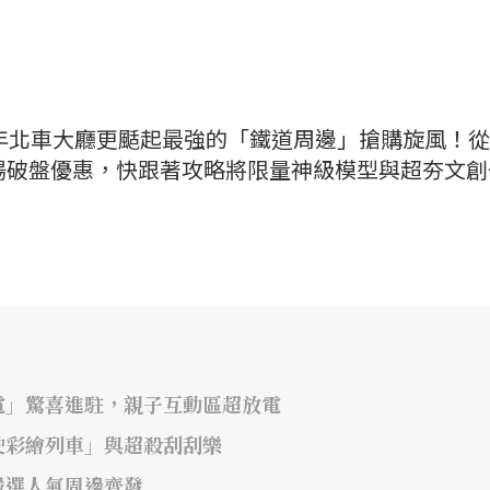
今年北車大廳更颳起最強的「鐵道周邊」搶購旋風！
場破盤優惠，快跟著攻略將限量神級模型與超夯文創
電」驚喜進駐，親子互動區超放電
駛彩繪列車」與超殺刮刮樂
嚴選人氣周邊齊發