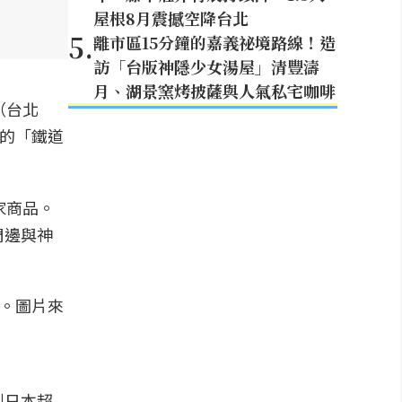
屋根8月震撼空降台北
5
.
離市區15分鐘的嘉義祕境路線！造
訪「台版神隱少女湯屋」清豐濤
月、湖景窯烤披薩與人氣私宅咖啡
（台北
出的「鐵道
家商品。
周邊與神