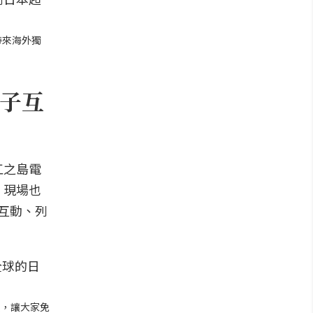
帶來海外獨
子互
江之島電
，現場也
互動、列
展，讓大家免