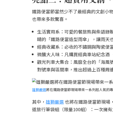
鐵路便當節當然少不了最經典的文創小
也帶來多款驚喜。
生活實用系：可愛的餐旅熊與柴語錄
睛的「鐵路便當造型雨傘」，讓雨天
經典收藏系：必收的不鏽鋼與陶瓷便
微醺大人味：凡購買經典車站紀念酒
觀光列車大集合：風靡全台的「海風
對號車與區間車，推出超過上百種周
雄獅嚴選
將在鐵路便當節現場帶來一系列超人氣的
其中，
雄獅嚴選
也將在鐵路便當節現場
道旅行筆袋組（限量100組）：一次擁