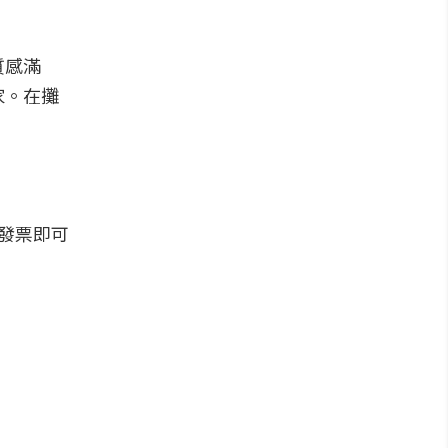
質感滿
家。在攤
費發票即可