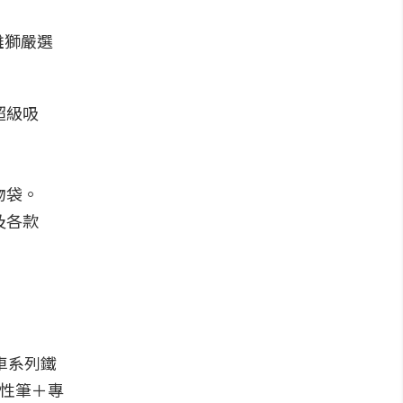
雄獅嚴選
超級吸
物袋。
及各款
車系列鐵
中性筆＋專