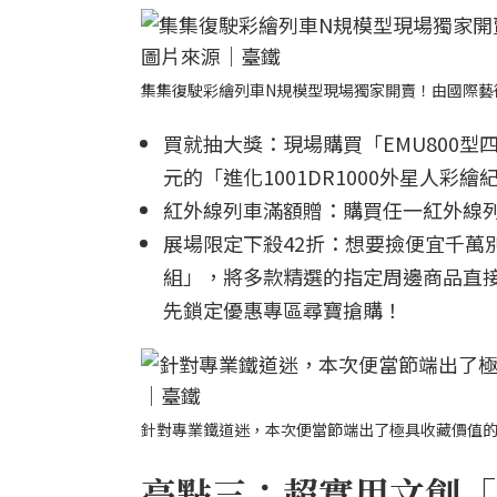
集集復駛彩繪列車N規模型現場獨家開賣！由國際藝
買就抽大獎：現場購買「EMU800型
元的「進化1001DR1000外星人彩
紅外線列車滿額贈：購買任一紅外線列
展場限定下殺42折：想要撿便宜千萬
組」，將多款精選的指定周邊商品直接
先鎖定優惠專區尋寶搶購！
針對專業鐵道迷，本次便當節端出了極具收藏價值
亮點三：超實用文創「