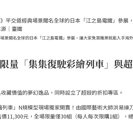
典場景聞名全球的日本「江之島電鐵」參展，讓大家免買機票就能入手海
限量「集集復駛彩繪列車」與超
具收藏價值的夢幻逸品，同時設立了超殺的折扣專區。
駛彩繪列車」N規模型現場獨家開賣！由國際藝術大師洪易操
11,300元，全場限量僅30組（每人每次限購1組），