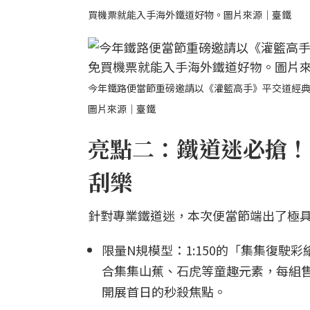
買機票就能入手海外鐵道好物。圖片來源｜臺鐵
今年鐵路便當節重磅邀請以《灌籃高手》平交道經
圖片來源｜臺鐵
亮點二：鐵道迷必搶！
刮樂
針對專業鐵道迷，本次便當節端出了極
限量N規模型：1:150的「集集復
合集集山蕉、石虎等童趣元素，每組售價
開展首日的秒殺焦點。