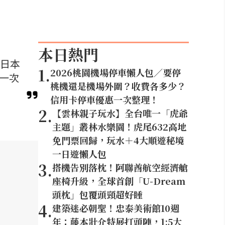
本日熱門
從日本
1
.
2026桃園機場停車懶人包／要停
一次
桃機還是機場外圍？收費各多少？
信用卡停車優惠一次整理！
2
.
【雲林親子玩水】全台唯一「虎爺
主題」叢林水樂園！虎尾632高地
免門票回歸，玩水＋4大順遊秘境
一日遊懶人包
3
.
搭機告別落枕！阿聯酋航空經濟艙
座椅升級，全球首創「U-Dream
頭枕」包覆頭頸超好睡
4
.
建築迷必朝聖！忠泰美術館10週
年：藤本壯介特展打頭陣，1:5大