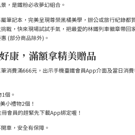
風景，是鐵粉必收夢幻組合。
專屬筆記本，完美呈現尊榮黑橘美學，辦公或旅行紀錄都
盒挑戰，快來現場試試手氣，把最愛的林鐵列車徽章帶回
惠 (部分商品除外)。
好康，滿額拿精美贈品
筆消費滿666元，出示手機臺鐵會員App介面及當日消
物1個。
精美小禮物2個！
冊會員的趕緊先下載App綁定喔！
不開車，安全有保障。