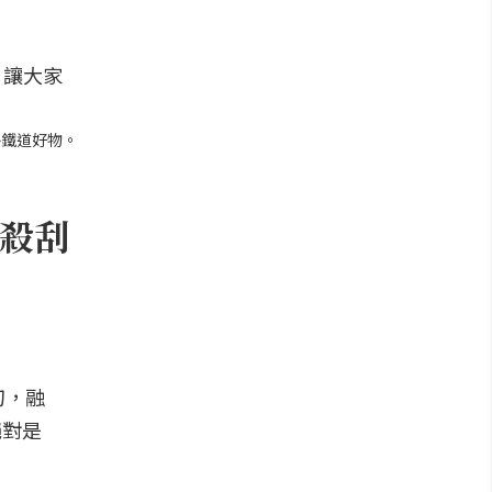
外鐵道好物。
殺刮
刀，融
絕對是