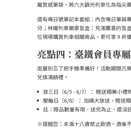
屬質感筆袋，將六大觀光列車化為指尖
還有鳴日號筆記本套組：內含鳴日筆與
分；林鐵列車徽章盲盒：充滿驚喜的盲
位現場購買列車相關商品，更可享 9 折優
亮點四：臺鐵會員專屬
逛展別忘了把手機準備好！活動期間凡單
兌換滿額禮。
首三日（6/5 - 6/7）： 贈送精美小禮
壓軸日（6/8）： 加碼大放送，贈送
註：贈品數量有限，送完為止，還沒註
※提醒您：未滿十八歲禁止飲酒。酒後