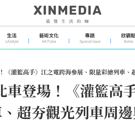
生活
藝術文化
專題
欣觀
Lifestyle
Art Pulse
Special Issue
Notes
場！《灌籃高手》江之電跨海參展、限量彩繪列車、
節北車登場！《灌籃高
、超夯觀光列車周邊