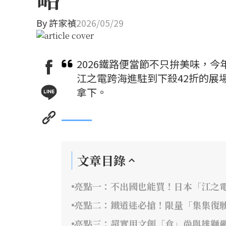
By
許家禎
2026/05/29
2026鐵路便當節不只拚美味，
江之電跨海進駐到下殺42折的展
拿下。
文章目錄
亮點一：不出國也能買！日本「江之
亮點二：鐵道迷必搶！限量「集集復
亮點三：超實用文創「食」尚與雄獅