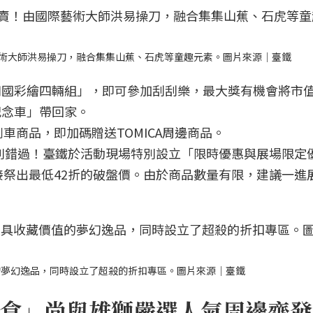
術大師洪易操刀，融合集集山蕉、石虎等童趣元素。圖片來源｜臺鐵
四國彩繪四輛組」，即可參加刮刮樂，最大獎有機會將市值2
繪紀念車」帶回家。
車商品，即加碼贈送TOMICA周邊商品。
別錯過！臺鐵於活動現場特別設立「限時優惠與展場限定
祭出最低42折的破盤價。由於商品數量有限，建議一進
的夢幻逸品，同時設立了超殺的折扣專區。圖片來源｜臺鐵
食」尚與雄獅嚴選人氣周邊齊發