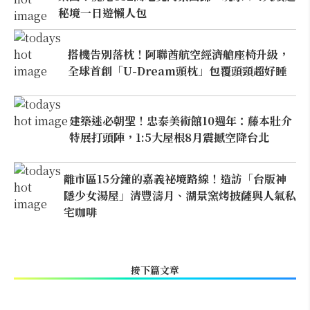
秘境一日遊懶人包
搭機告別落枕！阿聯酋航空經濟艙座椅升級，
全球首創「U-Dream頭枕」包覆頭頸超好睡
建築迷必朝聖！忠泰美術館10週年：藤本壯介
特展打頭陣，1:5大屋根8月震撼空降台北
離市區15分鐘的嘉義祕境路線！造訪「台版神
隱少女湯屋」清豐濤月、湖景窯烤披薩與人氣私
宅咖啡
接下篇文章