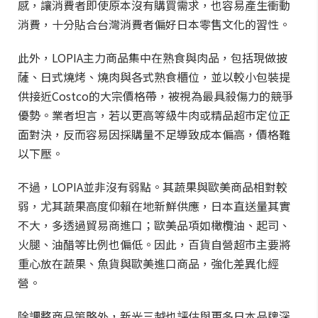
感，讓消費者即使原本沒有購買需求，也容易產生衝動
消費，十分貼合台灣消費者偏好日本零售文化的習性。
此外，LOPIA主力商品集中在熟食與肉品，包括現做披
薩、日式燒烤、燒肉與各式熟食櫃位，並以較小包裝提
供接近Costco的大宗價格帶，被視為最具殺傷力的競爭
優勢。業者坦言，若以更高等級牛肉或精品超市定位正
面對決，反而容易因採購量不足導致成本偏高，價格難
以下壓。
不過，LOPIA並非沒有弱點。其蔬果與歐美商品相對較
弱，尤其蔬果高度仰賴在地新鮮供應，日本直送量其實
不大，多透過貿易商進口；歐美品項如橄欖油、起司、
火腿、油醋等比例也偏低。因此，百貨自營超市主要將
重心放在蔬果、魚貨與歐美進口商品，強化差異化經
營。
除調整商品策略外，新光三越也評估與更多日本品牌深