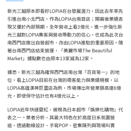
新光三越原本即看好LOPIA在台發展潛力，因此去年率先
引進台南小北門店，作為LOPIA台南首店；開幕後業績表
現又優於內部預期，全年營收上看3億元，進一步強化新
光三越對LOPIA集客與營收帶動力的信心，也成為此次台
南西門店撤出自營超市、改由LOPIA進駐的重要原因。隨
著台南西門店結束營運，「美麗市場The Beautiful
Market」據點數也由原本13家減為12家。
據悉，新光三越為確保西門店南台灣「百貨第一」的地
位，看上LOPIA目前在台灣的吸客能力與業績規模，以
LOPIA高雄漢神巨蛋店為例，市場傳出年營業額高達6億
元，即使保守估計也有4億元以上。
LOPIA近年快速竄紅，被視為日本超市「娛樂化購物」代
表之一。業者分析，其最大特色在於高度日系氛圍營
造，透過動線設計、手寫POP、密集陳列與現場叫賣