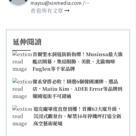
maysu@xinmedia.com /
may860527@gmail.com
查看所有文章
延伸閱讀
首爾聖水洞逛街新指標！Musinsa最大旗
艦店開幕，集結服飾、美妝、北歐咖啡
Fuglen等千家品牌
韓系穿搭必收！精選6個韓國潮牌、選品
店，Matin Kim、ADER Error等品牌到
韓國逛街不可錯過
逛完龐畢度直登頂樓！首爾63大廈升級，
沉浸式觀景台、解禁16年停機坪打造全新
高空藝術秘境