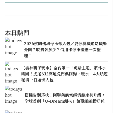
本日熱門
2026桃園機場停車懶人包／要停桃機還是機場
外圍？收費各多少？信用卡停車優惠一次整
理！
【雲林親子玩水】全台唯一「虎爺主題」叢林水
樂園！虎尾632高地免門票回歸，玩水＋4大順遊
秘境一日遊懶人包
搭機告別落枕！阿聯酋航空經濟艙座椅升級，
全球首創「U-Dream頭枕」包覆頭頸超好睡