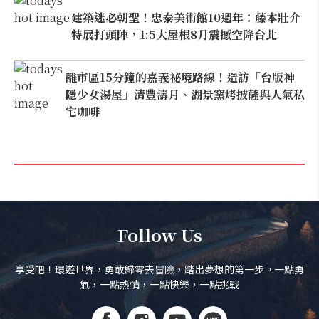
建築迷必朝聖！忠泰美術館10週年：藤本壯介
特展打頭陣，1:5大屋根8月震撼空降台北
離市區15分鐘的嘉義祕境路線！造訪「台版神
隱少女湯屋」清豐濤月、湖景窯烤披薩與人氣私
宅咖啡
Follow Us
享受吧！環遊世界，勇敢歸零去冒險，踏出夢想的第一步。一點勇
氣，一點熱情，一點快樂，一點挑戰