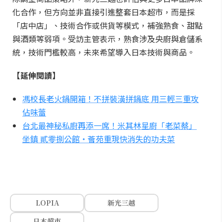
化合作，但方向並非直接引進整套日本超市，而是採
「店中店」、技術合作或供貨等模式，補強熟食、甜點
與酒類等弱項。受訪主管表示，熟食涉及央廚與倉儲系
統，技術門檻較高，未來希望導入日本技術與商品。
【延伸閱讀】
馮校長老火鍋開箱！不拼裝潢拼鍋底 用三輕三重攻
佔味蕾
台北最神秘私廚再添一席！米其林星廚「老菜蔡」
坐鎮 貳零捌公館・薈苑重現快消失的功夫菜
LOPIA
新光三越
日本超市