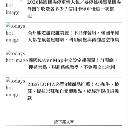
2026桃園機場停車懶人包／要停桃機還是機場
外圍？收費各多少？信用卡停車優惠一次整
理！
全州旅遊越夜越美麗！不只穿韓服，韓國年輕
人都在瘋老屋咖啡、科幻碉堡與微醺星空市集
韓國Naver Map中文設定超簡單！訂餐廳、
搜尋景點、規劃路線教學，不會韓文也能用
2026 LOPIA必買8種商品推薦！A5和牛、披
薩、提拉米蘇和自家製甜點，總經理親推這幾
款
接下篇文章