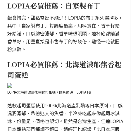
LOPIA必買推薦：自家製布丁
鹹食掃完，甜點當然不能少！LOPIA的布丁系列選擇多，
其中「自家製布丁」討論度最高，用料實在、香草籽給
好給滿，口感綿密濃郁，香草味很明顯，連杯底都鋪滿
香草籽，用量直接是市售布丁的好幾倍，難怪一吃就圈
粉無數。
LOPIA必買推薦：北海道濃郁焦香起
司蛋糕
LOPIA北海道濃郁焦香起司蛋糕。圖片來源｜LOPIA FB
這款起司蛋糕使用100%北海道產乳酪等日本原料，口感
濕潤濃郁，帶著迷人的焦香，半冷凍吃起來像起司冰淇
淋，份量足、價格也親切。雖然是台灣生產，但連LOPIA
日本甜點部門都讚不絕口，總經理也認證「比日本原版