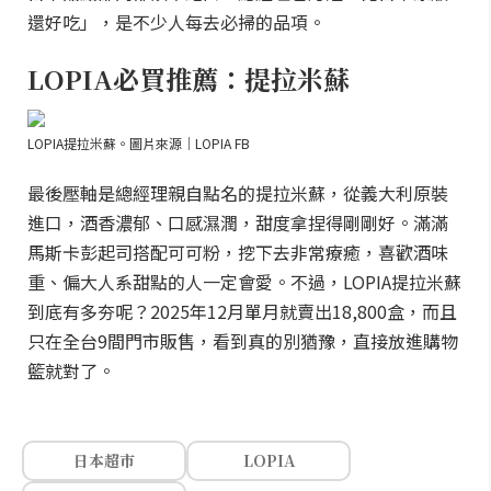
還好吃」，是不少人每去必掃的品項。
LOPIA必買推薦：提拉米蘇
LOPIA提拉米蘇。圖片來源｜LOPIA FB
最後壓軸是總經理親自點名的提拉米蘇，從義大利原裝
進口，酒香濃郁、口感濕潤，甜度拿捏得剛剛好。滿滿
馬斯卡彭起司搭配可可粉，挖下去非常療癒，喜歡酒味
重、偏大人系甜點的人一定會愛。不過，LOPIA提拉米蘇
到底有多夯呢？2025年12月單月就賣出18,800盒，而且
只在全台9間門市販售，看到真的別猶豫，直接放進購物
籃就對了。
日本超市
LOPIA