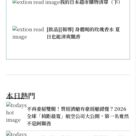
我的日本超市購物清單（下）
[飲品][報導] 身體喝的玫瑰香水 夏
日也能清爽飄香
本日熱門
不再委屈雙腿！買經濟艙有豪經艙錯覺？2026
全球「椅距最寬」航空公司大公開，第一名竟然
不是阿聯酋