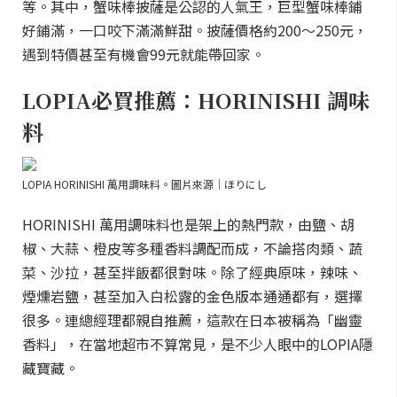
等。其中，蟹味棒披薩是公認的人氣王，巨型蟹味棒鋪
好鋪滿，一口咬下滿滿鮮甜。披薩價格約200～250元，
遇到特價甚至有機會99元就能帶回家。
LOPIA必買推薦：HORINISHI 調味
料
LOPIA HORINISHI 萬用調味料。圖片來源｜ほりにし
HORINISHI 萬用調味料也是架上的熱門款，由鹽、胡
椒、大蒜、橙皮等多種香料調配而成，不論搭肉類、蔬
菜、沙拉，甚至拌飯都很對味。除了經典原味，辣味、
煙燻岩鹽，甚至加入白松露的金色版本通通都有，選擇
很多。連總經理都親自推薦，這款在日本被稱為「幽靈
香料」，在當地超市不算常見，是不少人眼中的LOPIA隱
藏寶藏。