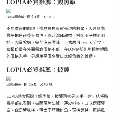
LOPIA必買推薦：鰻魚飯
LOPIA鰻魚飯。圖片來源｜LOPIA FB
不想煮飯的時候，這盒鰻魚飯就是你的救星，大片鰻魚
幾乎把白飯整個蓋住，醬汁濃郁鹹香，搭配玉子燒剛剛
好，肉質軟嫩、完全沒有腥味，一盒約可 ～3 人分食。
這種份量在外面餐廳價格不低，在LOPIA卻能用相對親民
的價格入手，是想用平價享受日式鰻魚飯的首選。
LOPIA必買推薦：披薩
LOPIA披薩。圖片來源｜LOPIA FB
LOPIA熟食區除了鰻魚飯，披薩同樣是人手一盒，結帳時
幾乎都能看到。披薩現烤出爐、薄皮料多，口味選擇豐
富，像是蟹味棒、明太子煙燻鮭魚、瑪格麗特、照燒雞