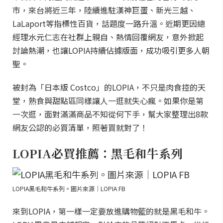
市，來台將近三年，陸續進駐漢神巨蛋、新光三越、
LaLaport等指標性百貨，話題度一路升溫。近期更因總
經理水元仁志在社群上親自、熱情回覆網友，意外掀起
討論熱潮，也讓LOPIA持續佔據版面，成功吸引更多人朝
聖。
被封為「日本版 Costco」的LOPIA，不只是肉食控的天
堂，熟食與甜點區同樣讓人一逛就失心瘋。如果你是第
一次逛，面對滿滿商品不知從何下手，幫大家整理出8款
網友公認的必買清單，照著買就對了！
LOPIA必買推薦：黑毛和牛系列
LOPIA黑毛和牛系列。圖片來源｜LOPIA FB
來到LOPIA，第一樣一定要放進購物籃的就是黑毛和牛。