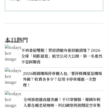
本日熱門
不再委屈雙腿！買經濟艙有豪經艙錯覺？2026
全球「椅距最寬」航空公司大公開，第一名竟然
不是阿聯酋
2026桃園機場停車懶人包／要停桃機還是機場
外圍？收費各多少？信用卡停車優惠一次整
理！
全州旅遊越夜越美麗！不只穿韓服，韓國年輕
人都在瘋老屋咖啡、科幻碉堡與微醺星空市集