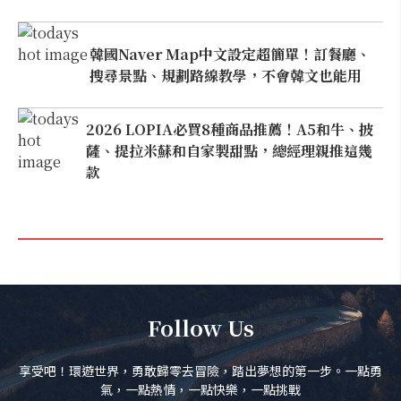
韓國Naver Map中文設定超簡單！訂餐廳、
搜尋景點、規劃路線教學，不會韓文也能用
2026 LOPIA必買8種商品推薦！A5和牛、披
薩、提拉米蘇和自家製甜點，總經理親推這幾
款
Follow Us
享受吧！環遊世界，勇敢歸零去冒險，踏出夢想的第一步。一點勇
氣，一點熱情，一點快樂，一點挑戰