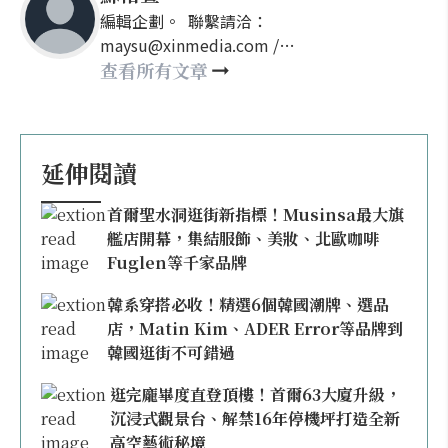
編輯企劃。 聯繫請洽：
maysu@xinmedia.com /
may860527@gmail.com
查看所有文章
延伸閱讀
首爾聖水洞逛街新指標！Musinsa最大旗
艦店開幕，集結服飾、美妝、北歐咖啡
Fuglen等千家品牌
韓系穿搭必收！精選6個韓國潮牌、選品
店，Matin Kim、ADER Error等品牌到
韓國逛街不可錯過
逛完龐畢度直登頂樓！首爾63大廈升級，
沉浸式觀景台、解禁16年停機坪打造全新
高空藝術秘境