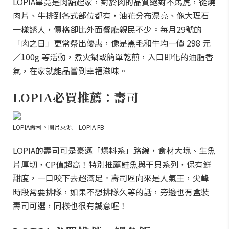
LOPIA畢竟是肉舖起家，對於肉的品質絕對不馬虎，從燒
肉片、牛排到各式部位都有，油花分布漂亮、像大理石
一樣誘人，價格卻比外面餐廳親民不少。每月29號的
「肉之日」更常祭出優惠，像是黑毛和牛均一價 298 元
／100g 等活動，煮火鍋或簡單乾煎，入口即化的油脂香
氣，在家就能品嘗到幸福滋味。
LOPIA必買推薦：壽司
LOPIA壽司。圖片來源｜LOPIA FB
LOPIA的壽司可是豪邁「爆料系」路線，食材大塊、生魚
片厚切，CP值超高！特別推薦鮭魚與干貝系列，保有鮮
甜度，一口咬下去超滿足。壽司區向來是人氣王，尖峰
時段常要排隊，如果不想排隊久等的話，旁邊也有盒裝
壽司可選，同樣也很有誠意喔！