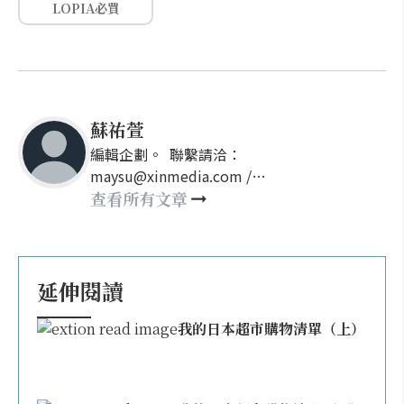
LOPIA必買
蘇祐萱
編輯企劃。 聯繫請洽：
maysu@xinmedia.com /
may860527@gmail.com
查看所有文章
延伸閱讀
我的日本超市購物清單（上）