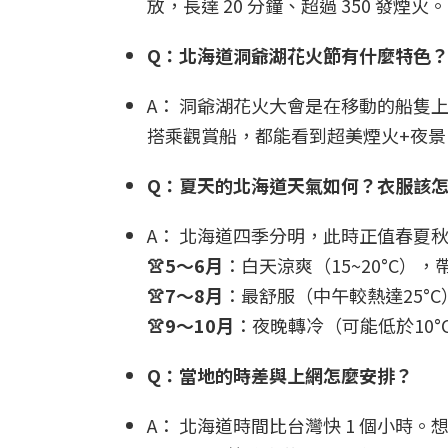
放，長達 20 分鐘、超過 350 發煙火。
Q：北海道洞爺湖花火節有什麼特色
A： 洞爺湖花火大會是在移動的船隻
搭乘觀賞船，都能看到超美煙火+夜景
Q：夏天的北海道天氣如何？衣服該
A： 北海道四季分明，此時正值春夏
👚5～6月
：白天涼爽（15~20°C）
👚7～8月
：最舒服（中午較熱達25°
👚9～10月
：夜晚轉冷（可能低於10
Q：當地的時差與上網怎麼安排？
A： 北海道時間比台灣快 1 個小時。