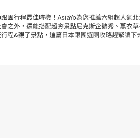
跟團行程最佳時機！AsiaYo為您推薦六組超人氣北
大會之外，還能搭配超夯景點尼克斯企鵝秀、薰衣草
玩行程&親子景點，這篇日本跟團選團攻略趕緊讀下