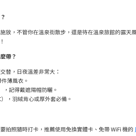
？？
上施放，不管你在溫泉街散步，還是待在溫泉旅館的露天
！
怎麼帶？
秋交替，日夜溫差非常大：
，帶件薄風衣。
C），記得戴遮陽帽防曬。
°C），羽絨背心或厚外套必備。
想要拍照隨時打卡，推薦使用免換實體卡、免帶 WiFi 機的