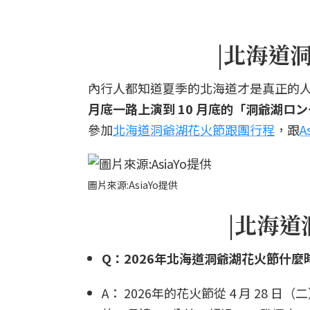
|北海道
內行人都知道夏季的北海道才是真正的
月底一路上演到 10 月底的「洞爺湖ロ
參加
北海道洞爺湖花火節跟團行程
，跟
A
圖片來源:AsiaYo提供
|北海道
Q：2026年北海道洞爺湖花火節什麼
A： 2026年的花火節從 4 月 28 日（二