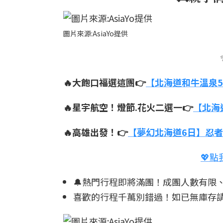
圖片來源:AsiaYo提供
🔥大飽口福選這團👉
【北海道和牛溫泉5
🔥星宇航空！燈節.花火二選一👉
【北海
🔥高雄出發！👉
【夢幻北海道6日】忍者時
💖
🔔熱門行程即將滿團！成團人數有限、
喜歡的行程千萬別錯過！如已無庫存請