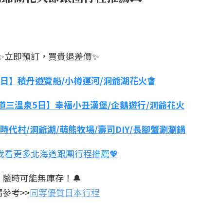
✨立即預訂，買貴退差價✨
日】積丹遊覽船/小樽運河/洞爺湖花火會
道三溫泉5日】幸福小丑漢堡/企鵝遊行/洞爺花火
代村/洞爺湖/萌熊牧場/壽司DIY/長腳蟹涮涮鍋
點我看更多北海道跟團行程推薦💖
隨時可能無庫存！🔔
參考>>
同等優質日本行程