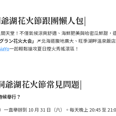
洞爺湖花火節跟團懶人包|
人間天堂！不僅氣候涼爽舒適、海鮮肥美與哈密瓜鮮甜，
ングラン花火大会」
🎆北海道腹地廣大、旺季湖畔溫泉飯
siaYo
一起輕鬆搶攻夏日煙火秀搖滾區！
洞爺湖花火節常見問題|
時候舉行？
）一直舉辦到 10 月 31 日（六）。每天晚上 20:45 至 21:0