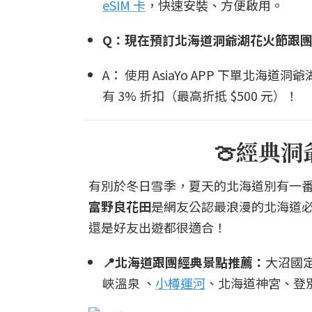
eSIM 卡
，快速安裝、方便啟用。
Q：現在預訂北海道洞爺湖花火節跟
A： 使用 AsiaYo APP 下單北
有 3% 折扣（最高折抵 $500 元）！
🍈經典
有別於冬日雪季，夏天的北海道別有一番
富野良花田
是網友公認最浪漫的北海道
還是好友出遊都很適合！
📍北海道跟團經典景點推薦：
大沼國定
峽溫泉 、
小樽運河
、北海道神宮、登