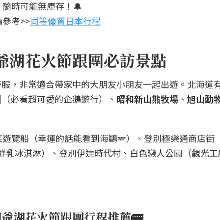
隨時可能無庫存！🔔
參考>>
同等優質日本行程
洞爺湖花火節跟團必訪景點
舒服，非常適合帶家中的大朋友小朋友一起出遊。北海道
園
（必看超可愛的企鵝遊行）、
昭和新山熊牧場
、
旭山動
底遊覽船（幸運的話能看到海鷗🪽）、登別極樂通商店街
吃鮮乳冰淇淋）、登別伊達時代村、白色戀人公園（觀光工
洞爺湖花火節跟團行程推薦🚌