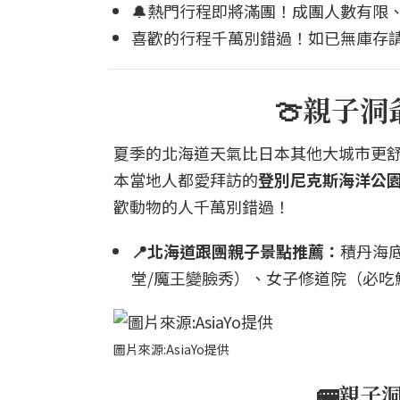
🔔熱門行程即將滿團！成團人數有限、
喜歡的行程千萬別錯過！如已無庫存請
🍈親子
夏季的北海道天氣比日本其他大城市更
本當地人都愛拜訪的
登別尼克斯海洋公
歡動物的人千萬別錯過！
📍北海道跟團親子景點推薦：
積丹海
堂/魔王變臉秀）、女子修道院（必
圖片來源:AsiaYo提供
🚌親子