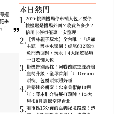
本日熱門
海道
1
.
2026桃園機場停車懶人包／要停
花季
桃機還是機場外圍？收費各多少？
去！
信用卡停車優惠一次整理！
2
.
【雲林親子玩水】全台唯一「虎爺
主題」叢林水樂園！虎尾632高地
免門票回歸，玩水＋4大順遊秘境
一日遊懶人包
3
.
搭機告別落枕！阿聯酋航空經濟艙
座椅升級，全球首創「U-Dream
頭枕」包覆頭頸超好睡
4
.
建築迷必朝聖！忠泰美術館10週
年：藤本壯介特展打頭陣，1:5大
屋根8月震撼空降台北
5
.
離市區15分鐘的嘉義祕境路線！造