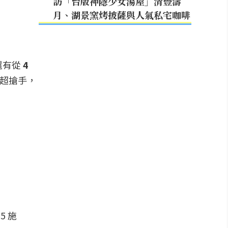
訪「台版神隱少女湯屋」清豐濤
月、湖景窯烤披薩與人氣私宅咖啡
還有從
4
店超搶手，
5 施