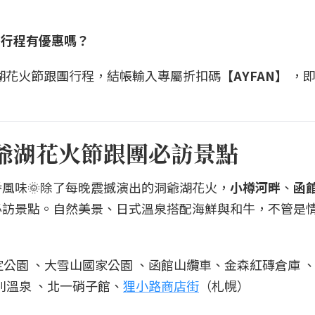
團行程有優惠嗎？
海道洞爺湖花火節跟團行程，結帳輸入專屬折扣碼
【AYFAN】
，即
洞爺湖花火節跟團必訪景點
風味🌞除了每晚震撼演出的洞爺湖花火，
小樽河畔
、
函
必訪景點。自然美景、日式溫泉搭配海鮮與和牛，不管是
公園 、大雪山國家公園 、函館山纜車、金森紅磚倉庫 
別溫泉 、北一硝子館、
狸小路商店街
（札幌）