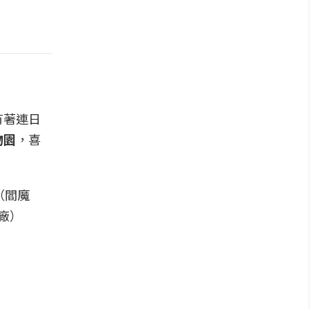
有著連日
物園
，喜
（閻魔
廠）