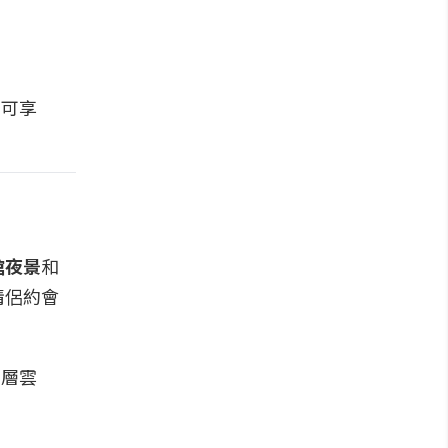
可享
館夜景
和
情侶約會
、層雲