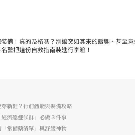
康裝備」真的及格嗎？別讓突如其來的鐵腿、甚至意
科名醫把這份自救指南裝進行李箱！
能穿新鞋？行前體能與裝備攻略
「經濟艙症候群」必做３件事
備「常備藥清單」與舒緩神物