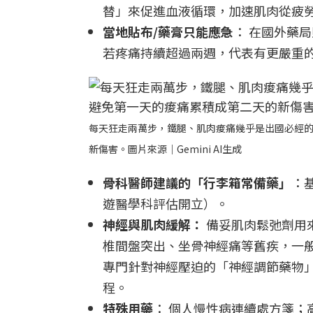
替」來促進血液循環，加速肌肉從疲
當地貼布/藥膏只能應急
： 在國外藥
若疼痛持續超過兩週，代表有更嚴重
每天狂走兩萬步，鐵腿、肌肉痠痛幾乎是出國必經
新傷害。圖片來源｜Gemini AI生成
骨科醫師建議的「行李箱常備藥」
：
遊醫學科評估開立）。
神經與肌肉緩解：
備妥肌肉鬆弛劑用
椎間盤突出、坐骨神經痛等舊疾，一
專門針對神經壓迫的「神經調節藥物
程。
特殊用藥
： 個人慢性病連續處方箋