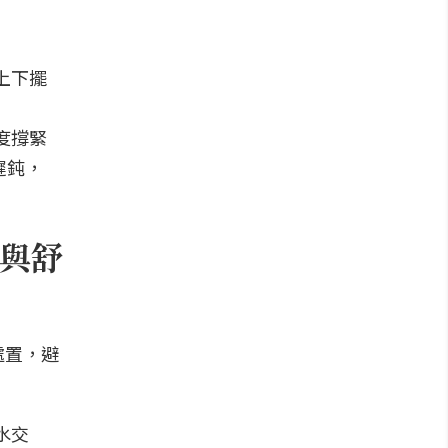
上下擺
度撐緊
遲鈍，
與舒
處置，避
水交