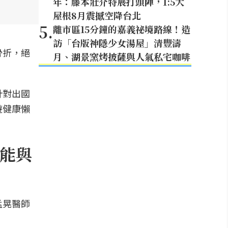
年：藤本壯介特展打頭陣，1:5大
屋根8月震撼空降台北
5
.
離市區15分鐘的嘉義祕境路線！造
訪「台版神隱少女湯屋」清豐濤
骨折，絕
月、湖景窯烤披薩與人氣私宅咖啡
針對出國
遊健康懶
能與
孟晃醫師