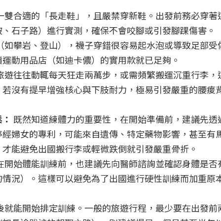
一雙合適的「長走鞋」，且嚴禁穿新鞋。出發前務必穿著
坡、石子路）進行實測，確保不會咬腳或引發腳踝傷害。
（如攀岩、登山），襪子穿錯很容易起水泡或導致足部受
價運動用品店（如迪卡儂）的實用款就已足夠。
旅遊往往動輒每天狂走兩萬步，或需頻繁搬運沉重行李，
。若沒有提早增強核心與下肢耐力，極易引發嚴重的腰痠
鬆：
既然知道練體力的重要性，在開始準備前，建議先透
停經婦女的專利，可能來自遺傳、特定藥物影響，甚至有
，才能避免出國搬行李或輕微跌倒就引發嚴重骨折。
在開始體能訓練前，也建議先向醫師諮詢並確認身體是否
的情況）。這樣可以避免為了出國進行硬性訓練而加重原
後就能開始排定訓練。一般的旅遊行程，最少要在出發前