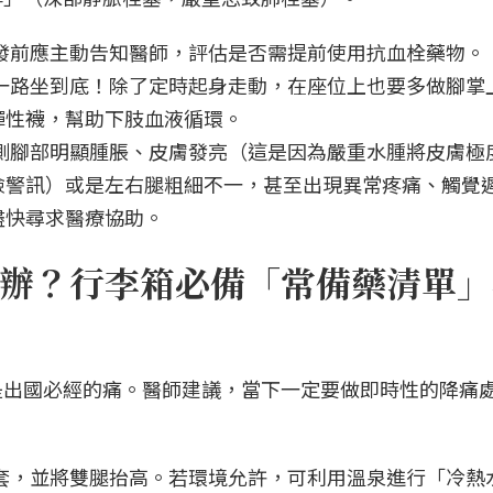
發前應主動告知醫師，評估是否需提前使用抗血栓藥物。
別一路坐到底！除了定時起身走動，在座位上也要多做腳掌
彈性襪，幫助下肢血液循環。
側腳部明顯腫脹、皮膚發亮（這是因為嚴重水腫將皮膚極
險警訊）或是左右腿粗細不一，甚至出現異常疼痛、觸覺
盡快尋求醫療協助。
辦？行李箱必備「常備藥清單」
是出國必經的痛。醫師建議，當下一定要做即時性的降痛
。
腿套，並將雙腿抬高。若環境允許，可利用溫泉進行「冷熱