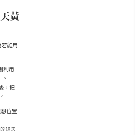
0天黃
傷若能用
則利用
）。
後，把
。
10 天