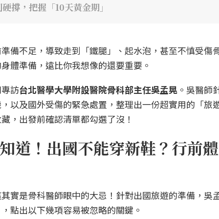
硬撐，把握「10天黃金期」
前準備不足，導致走到「鐵腿」、起水泡，甚至不慎受傷
的身體準備，遠比你我想像的還要重要。
別專訪
台北醫學大學附設醫院骨科部主任吳孟晃
。吳醫師
機，以及國外受傷的緊急處置，整理出一份超實用的「旅
收藏，出發前確認清單都勾選了沒！
知道！出國不能穿新鞋？行前體
這其實是骨科醫師眼中的大忌！針對出國旅遊的準備，吳
」，點出以下幾項容易被忽略的關鍵。