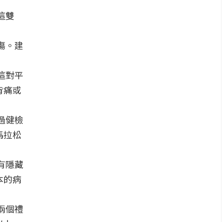
這雙
傷。建
這對平
背痛或
過健檢
馬拉松
有隱藏
本的病
兩個禮