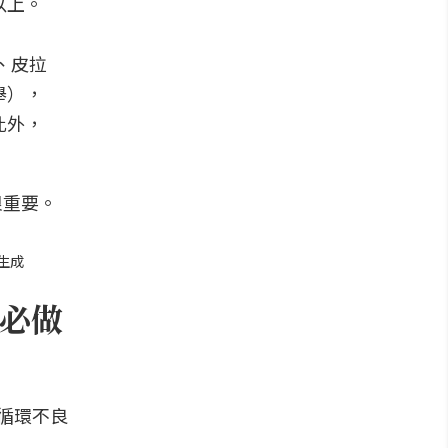
以上。
、皮拉
舉），
此外，
生成
必做
循環不良