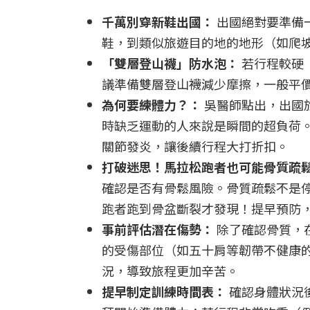
千萬別穿新鞋出國：
出國絕對要準備
鞋，到類似旅遊目的地的地形（如爬
「雙層登山襪」防水泡：
若行程較硬
議準備雙層登山襪減少摩擦，一般平
為何要練體力？：
吳醫師點出，出國
時缺乏運動的人來說是瞬間的超負荷
關節發炎，讓後續行程大打折扣。
打破迷思！馬拉松跑者也可能骨質疏
確認是否有骨鬆風險。骨質疏鬆不是
跑者跑到骨盆斷裂才發現！提早預防
事前評估潛在傷勢：
除了確認骨質，
的受傷部位（如五十肩等韌帶不健康
況，導致旅程更加辛苦。
提早制定訓練時間表：
確認身體狀況