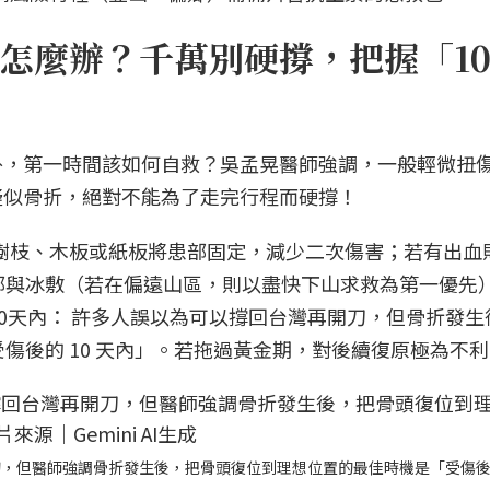
怎麼辦？千萬別硬撐，把握「1
外，第一時間該如何自救？吳孟晃醫師強調，一般輕微扭
疑似骨折，絕對不能為了走完行程而硬撐！
用樹枝、木板或紙板將患部固定，減少二次傷害；若有出血
部與冰敷（若在偏遠山區，則以盡快下山求救為第一優先
0天內： 許多人誤以為可以撐回台灣再開刀，但骨折發生
傷後的 10 天內」。若拖過黃金期，對後續復原極為不利
，但醫師強調骨折發生後，把骨頭復位到理想位置的最佳時機是「受傷後的 