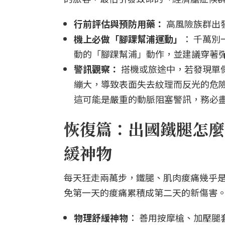
行前評估與預防用藥：
高風險族群出
機上必做「腳踝幫浦運動」
： 千萬
動的「腳踝幫浦」動作，並建議穿著
警訊觀察：
搭機或旅途中，若發現單
繃大，導致表面失去紋理而反光的危
這可能是嚴重的動脈阻塞警訊，務必
恢復篇：出國鐵腿怎麼
緩神物
每天狂走兩萬步，鐵腿、肌肉痠痛幾乎
免第一天的痠痛累積成第二天的新傷害
物理舒緩神物
： 善用按摩槍、加壓