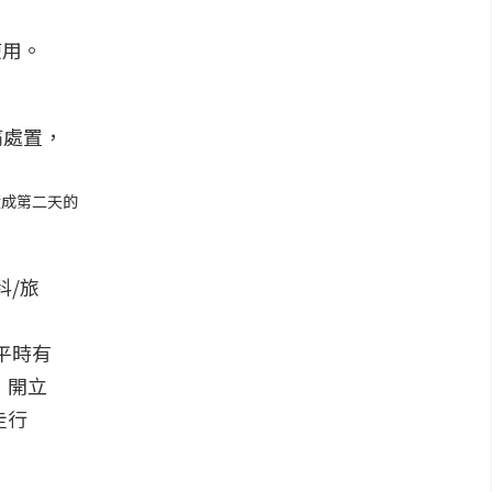
使用。
積成第二天的
科/旅
平時有
，開立
走行