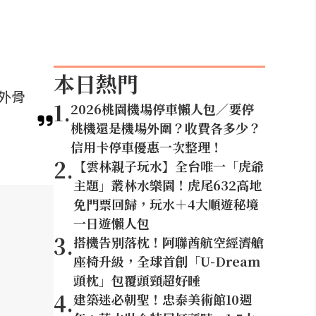
本日熱門
外骨
1
.
2026桃園機場停車懶人包／要停
桃機還是機場外圍？收費各多少？
信用卡停車優惠一次整理！
2
.
【雲林親子玩水】全台唯一「虎爺
主題」叢林水樂園！虎尾632高地
免門票回歸，玩水＋4大順遊秘境
一日遊懶人包
3
.
搭機告別落枕！阿聯酋航空經濟艙
座椅升級，全球首創「U-Dream
頭枕」包覆頭頸超好睡
4
.
建築迷必朝聖！忠泰美術館10週