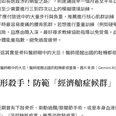
例如長途跋涉的朝聖之路），則建議提早一個月甚至半年
前至少需要進行三到四次以上的模擬環境訓練。
了應付旅途中的大量步行與負重，推薦進行核心肌群訓練
平時最容易痠痛的腰背肌群。若想進行重量訓練（例如硬
風險，且應由簡入深，最好尋求教練協助指導以免受傷。
身體能量指數，避免過度疲勞。
師眼中的大忌！醫師提醒出國的鞋襪都很重要。圖片來源｜Gemini AI
形殺手！防範「經濟艙症候群」
近期曾有下肢骨折、剛動過髖/膝關節手術，或是本身血液
群」（深部靜脈栓塞，嚴重恐致肺栓塞）。