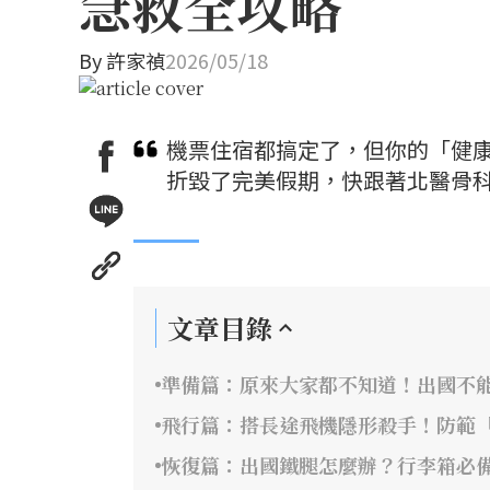
急救全攻略
By
許家禎
2026/05/18
機票住宿都搞定了，但你的「健
折毀了完美假期，快跟著北醫骨
文章目錄
準備篇：原來大家都不知道！出國不
飛行篇：搭長途飛機隱形殺手！防範
恢復篇：出國鐵腿怎麼辦？行李箱必