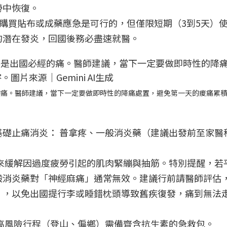
勞中恢復。
局購買貼布或成藥應急是可行的，但僅限短期（3到5天）
的潛在發炎，回國後務必盡速就醫。
的痛。醫師建議，當下一定要做即時性的降痛處置，避免第一天的痠痛累
基礎止痛消炎： 普拿疼、一般消炎藥（建議出發前至家醫
來緩解因過度疲勞引起的肌肉緊繃與抽筋。特別提醒，若
般消炎藥對「神經麻痛」通常無效。建議行前請醫師評估
」，以免出國提行李或睡錯枕頭導致舊疾復發，痛到無法
；高風險行程（登山、偏鄉）需備齊含抗生素的急救包。