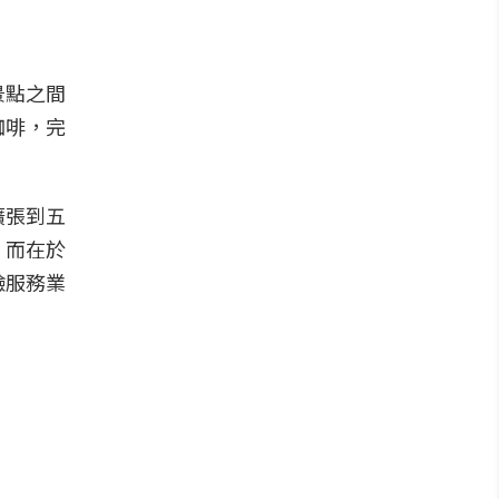
景點之間
咖啡，完
擴張到五
，而在於
驗服務業