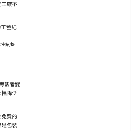
光工廠不
使館/提
旁觀者變
大幅降低
次免費的
只是包裝