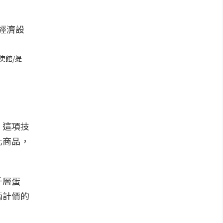
使館/提
。這項技
化商品，
千層蛋
兩計價的