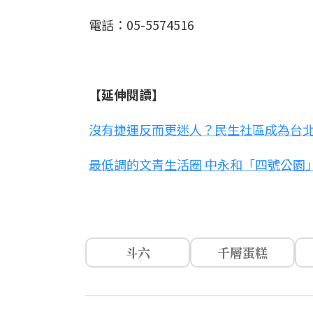
電話：05-5574516
【延伸閱讀】
沒有捷運反而更迷人？民生社區成為台北最 
最低調的文青生活圈 中永和「四號公園
斗六
千層蛋糕