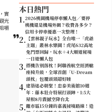
本日熱門
，實
1
.
2026桃園機場停車懶人包／要停
觀光
桃機還是機場外圍？收費各多少？
咀嚼
信用卡停車優惠一次整理！
2
.
【雲林親子玩水】全台唯一「虎爺
主題」叢林水樂園！虎尾632高地
免門票回歸，玩水＋4大順遊秘境
一日遊懶人包
3
.
搭機告別落枕！阿聯酋航空經濟艙
座椅升級，全球首創「U-Dream
頭枕」包覆頭頸超好睡
4
.
建築迷必朝聖！忠泰美術館10週
年：藤本壯介特展打頭陣，1:5大
屋根8月震撼空降台北
5
.
離市區15分鐘的嘉義祕境路線！造