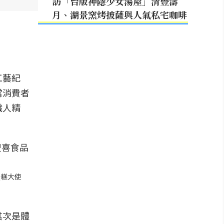
訪「台版神隱少女湯屋」清豐濤
月、湖景窯烤披薩與人氣私宅咖啡
工藝紀
當消費者
職人精
蛋糕大使
其次是體