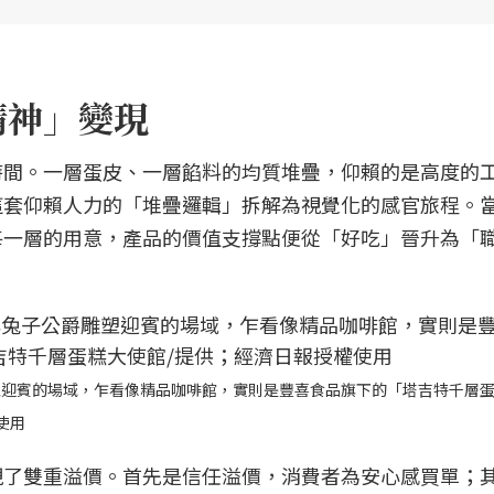
精神」變現
時間。一層蛋皮、一層餡料的均質堆疊，仰賴的是高度的
這套仰賴人力的「堆疊邏輯」拆解為視覺化的感官旅程。
每一層的用意，產品的價值支撐點便從「好吃」晉升為「
塑迎賓的場域，乍看像精品咖啡館，實則是豐喜食品旗下的「塔吉特千層
使用
現了雙重溢價。首先是信任溢價，消費者為安心感買單；