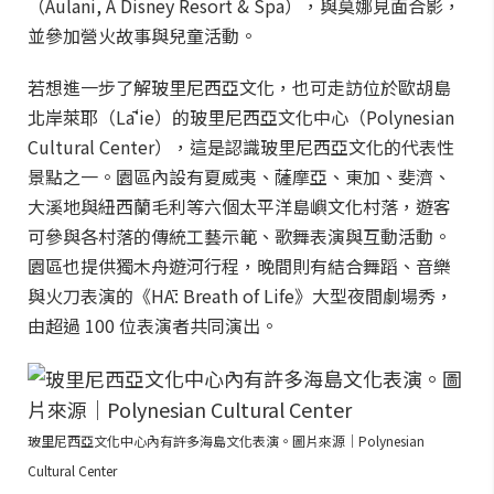
（Aulani, A Disney Resort & Spa），與莫娜見面合影，
並參加營火故事與兒童活動。
若想進一步了解玻里尼西亞文化，也可走訪位於歐胡島
北岸萊耶（Lāʻie）的玻里尼西亞文化中心（Polynesian
Cultural Center），這是認識玻里尼西亞文化的代表性
景點之一。園區內設有夏威夷、薩摩亞、東加、斐濟、
大溪地與紐西蘭毛利等六個太平洋島嶼文化村落，遊客
可參與各村落的傳統工藝示範、歌舞表演與互動活動。
園區也提供獨木舟遊河行程，晚間則有結合舞蹈、音樂
與火刀表演的《HĀ: Breath of Life》大型夜間劇場秀，
由超過 100 位表演者共同演出。
玻里尼西亞文化中心內有許多海島文化表演。圖片來源｜Polynesian
Cultural Center