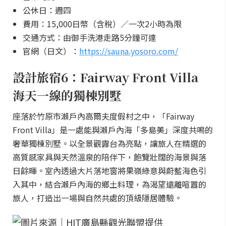
公休日：週四
費用：15,000日幣（含稅）／一次2小時為限
交通方式：由御手洗港走路5分鐘可達
官網（日文）：
https://sauna.yosoro.com/
設計旅宿6：Fairway Front Villa
海天一線的獨棟別墅
座落於竹原市瀨戶內高爾夫度假村之中，「Fairway
Front Villa」是一處能與瀨戶內海「多島美」深度共鳴的
奢華獨棟別墅。以全景觀露台為亮點，讓旅人在精選的
高質感家具與天然溫泉的陪伴下，飽覽壯闊的海景與落
日餘暉。室內透過大片落地窗將果嶺綠意與蔚藍海色引
入其中，結合瀨戶內海的鄉土料理，為渴望遠離喧囂的
旅人，打造出一場與自然共處的頂級隱居體驗。