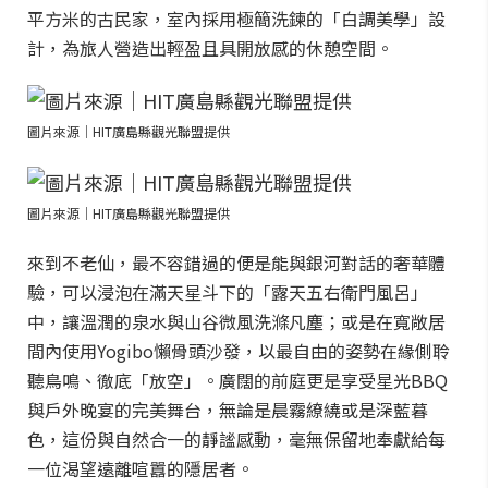
平方米的古民家，室內採用極簡洗鍊的「白調美學」設
計，為旅人營造出輕盈且具開放感的休憩空間。
圖片來源｜HIT廣島縣觀光聯盟提供
圖片來源｜HIT廣島縣觀光聯盟提供
來到不老仙，最不容錯過的便是能與銀河對話的奢華體
驗，可以浸泡在滿天星斗下的「露天五右衛門風呂」
中，讓溫潤的泉水與山谷微風洗滌凡塵；或是在寬敞居
間內使用Yogibo懶骨頭沙發，以最自由的姿勢在緣側聆
聽鳥鳴、徹底「放空」。廣闊的前庭更是享受星光BBQ
與戶外晚宴的完美舞台，無論是晨霧繚繞或是深藍暮
色，這份與自然合一的靜謐感動，毫無保留地奉獻給每
一位渴望遠離喧囂的隱居者。