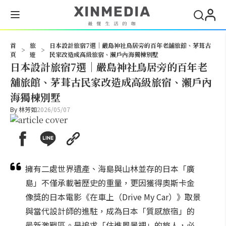
搜尋
首
旅
日本設計旅宿7選｜嚴島神社鳥居旁的百年老舖旅館、茅葺古
>
>
頁
遊
民家改造成高級旅宿、瀨戶內海獨棟別墅
日本設計旅宿7選｜嚴島神社鳥居旁的百年老
舖旅館、茅葺古民家改造成高級旅宿、瀨戶內
海獨棟別墅
By
林芳如
2026/05/07
擁有二處世界遺產、海島與山林並存的日本「廣
島」不僅承載著歷史的重量，更因獲得奧斯卡金
像獎的日本電影《在車上（Drive My Car）》取景
與當代設計師的進駐，成為日本「質感旅宿」的
最新激戰區。是追求「住進風景裡」的旅人，必