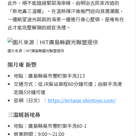
此外，絕不能錯過緊鄰海岸線、由明治古民家改造的
「新地鼻三溫暖」，在溫熱揮汗後推門迎向濕潤潮風，
一邊眺望波光粼粼的海景一邊進行身心整頓，是唯有在
此才能完整解鎖的感官洗禮。
圖片來源｜HIT廣島縣觀光聯盟提供
閑月庵 新豐
地點：廣島縣吳市豐町御手洗313
交通方式：從JR吳站車程60分鐘可達；由御手洗港
走路5分鐘可達
官網（日文）：
https://mitarai-shintoyo.com/
三溫暖新地鼻
地點：廣島縣吳市豐町御手洗60-1
營業時間：9:00～21:00