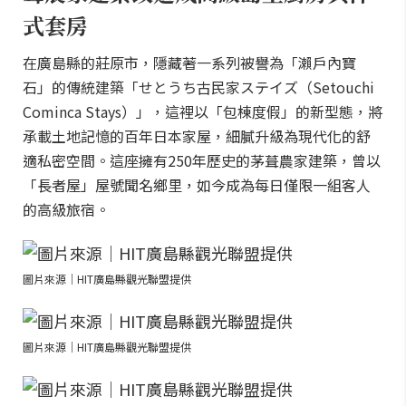
式套房
在廣島縣的莊原市，隱藏著一系列被譽為「瀨戶內寶
石」的傳統建築「せとうち古民家ステイズ（Setouchi
Cominca Stays）」，這裡以「包棟度假」的新型態，將
承載土地記憶的百年日本家屋，細膩升級為現代化的舒
適私密空間。這座擁有250年歷史的茅葺農家建築，曾以
「長者屋」屋號聞名鄉里，如今成為每日僅限一組客人
的高級旅宿。
圖片來源｜HIT廣島縣觀光聯盟提供
圖片來源｜HIT廣島縣觀光聯盟提供