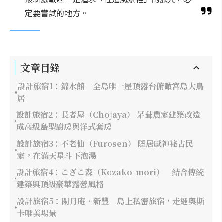
定要嘗試的地方。
文章目錄
設計旅宿1：錦水館 全島唯一屋頂露台俯瞰宮島大鳥
居
設計旅宿2：長者屋（Chojaya） 茅葺農家建築改造
成高級島型廚房與洋式套房
設計旅宿3：不老仙（Furosen） 隱居感神祕古民
家，在滿天星斗下泡湯
設計旅宿4：こざこ森（Kozako-mori） 結合傳統
建築與頂級豪華露營風格
設計旅宿5：閑月庵．新豐 島上私密旅宿，走進奧斯
卡唯美場景