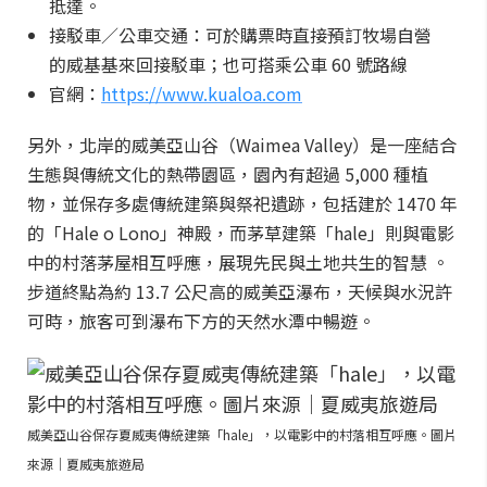
抵達。
接駁車／公車交通：可於購票時直接預訂牧場自營
的威基基來回接駁車；也可搭乘公車 60 號路線
官網：
https://www.kualoa.com
另外，北岸的威美亞山谷（Waimea Valley）是一座結合
生態與傳統文化的熱帶園區，園內有超過 5,000 種植
物，並保存多處傳統建築與祭祀遺跡，包括建於 1470 年
的「Hale o Lono」神殿，而茅草建築「hale」則與電影
中的村落茅屋相互呼應，展現先民與土地共生的智慧 。
步道終點為約 13.7 公尺高的威美亞瀑布，天候與水況許
可時，旅客可到瀑布下方的天然水潭中暢遊。
威美亞山谷保存夏威夷傳統建築「hale」，以電影中的村落相互呼應。圖片
來源｜夏威夷旅遊局