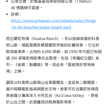
公車交通：於威基基搭乘歐胡島公車（TheBus）
40 號路線可直達。
官網：
https://www.gohawaii.com/islands/oahu/things
-to-do/beaches/pokai-beach-park
而古蘭尼牧場（Kualoa Ranch），則以陡峭高聳的科奧
勞山脈，撐起莫娜家鄉莫圖努伊島的壯麗背景 。它位於
歐胡島東岸，占地約 4,000 英畝，自 1950 年代起已有超
過 200 部電影與影集在此取景，包括《侏羅紀公園》系
列、《金剛：骷髏島》等，因此有「夏威夷好萊塢後
場」之稱。
園區以科奧勞山脈與山谷景觀聞名，並設有二戰碉堡，
展示相關電影道具與歷史文物。旅客可在古蘭尼牧場搭
乘敞篷沙灘車深入卡阿瓦谷（Kaʻaʻawa Valley），穿梭
於山谷之間，近距離探訪經典電影場景。