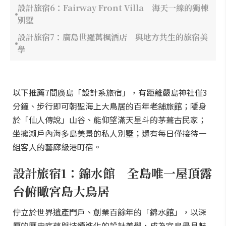
設計旅宿6：Fairway Front Villa 海天一線的獨棟
別墅
設計旅宿7：廣島世羅萬楓酒店 與地方共生的旅宿美
學
以下推薦7間廣島「設計系旅宿」，有距離嚴島神社僅3
分鐘、步行即可朝聖海上大鳥居的百年老舖旅館；隱身
於「仙人傳說」山谷、能仰望滿天星斗的茅葺古民家；
坐擁瀨戶內海多島美景的私人別墅；還有每日僅接待一
組客人的藝廊級港町宿。
設計旅宿1：錦水館 全島唯一屋頂露
台俯瞰宮島大鳥居
佇立於世界遺產門戶、創業百餘年的「錦水館」，以深
厚的歷史底蘊與持續進化的設計美學，成為宮島最具魅