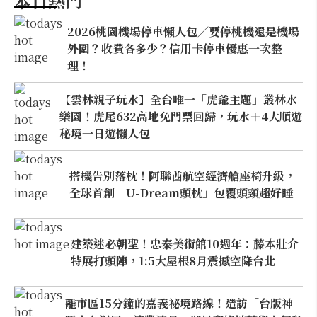
本日熱門
2026桃園機場停車懶人包／要停桃機還是機場
外圍？收費各多少？信用卡停車優惠一次整
理！
【雲林親子玩水】全台唯一「虎爺主題」叢林水
樂園！虎尾632高地免門票回歸，玩水＋4大順遊
秘境一日遊懶人包
搭機告別落枕！阿聯酋航空經濟艙座椅升級，
全球首創「U-Dream頭枕」包覆頭頸超好睡
建築迷必朝聖！忠泰美術館10週年：藤本壯介
特展打頭陣，1:5大屋根8月震撼空降台北
離市區15分鐘的嘉義祕境路線！造訪「台版神