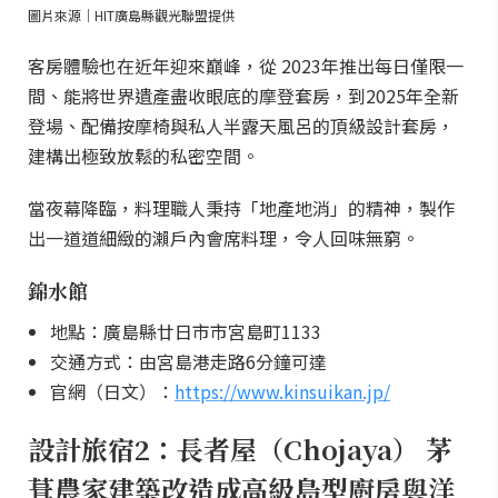
圖片來源｜HIT廣島縣觀光聯盟提供
客房體驗也在近年迎來巔峰，從 2023年推出每日僅限一
間、能將世界遺產盡收眼底的摩登套房，到2025年全新
登場、配備按摩椅與私人半露天風呂的頂級設計套房，
建構出極致放鬆的私密空間。
當夜幕降臨，料理職人秉持「地產地消」的精神，製作
出一道道細緻的瀨戶內會席料理，令人回味無窮。
錦水館
地點：廣島縣廿日市市宮島町1133
交通方式：由宮島港走路6分鐘可達
官網（日文）：
https://www.kinsuikan.jp/
設計旅宿2：長者屋（Chojaya） 茅
葺農家建築改造成高級島型廚房與洋