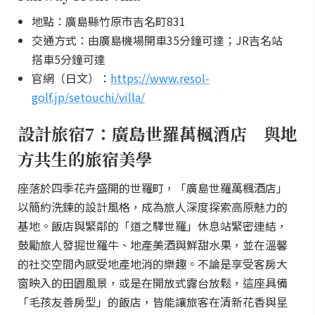
地點：廣島縣竹原市吉名町831
交通方式：由廣島機場開車35分鐘可達；JR吉名站
搭車5分鐘可達
官網（日文）：
https://www.resol-
golf.jp/setouchi/villa/
設計旅宿7：廣島世羅萬楓酒店 與地
方共生的旅宿美學
座落於四季花卉盛開的世羅町，「廣島世羅萬楓酒店」
以簡約洗鍊的設計風格，成為旅人深度探索高原魅力的
基地。飯店與緊鄰的「道之驛世羅」休息站緊密連結，
鼓勵旅人發掘世羅牛、地產美酒與鮮甜水果，並在溫馨
的社交空間內感受地產地消的樂趣。不論是享受客房大
窗映入的田園風景，或是在開放式露台放鬆，這座具備
「毛孩友善房型」的飯店，皆能讓旅客在清新花香與星