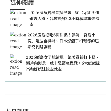
延伸閱讀
2026廣島賞楓景點推薦｜從古寺紅葉到
銀杏大道，台灣直飛2.5小時秋季旅遊指
南
2026廣島必吃6間甜點！浮誇「宮島小
鹿」造型霜淇淋、日本媒體爭相報導的巴
斯克乳酪蛋糕
2026廣島女子旅清單｜絕美賞花打卡點、
瀨戶內海景、威士忌酒廠微醺，6大療癒提
案和好姐妹說走就走