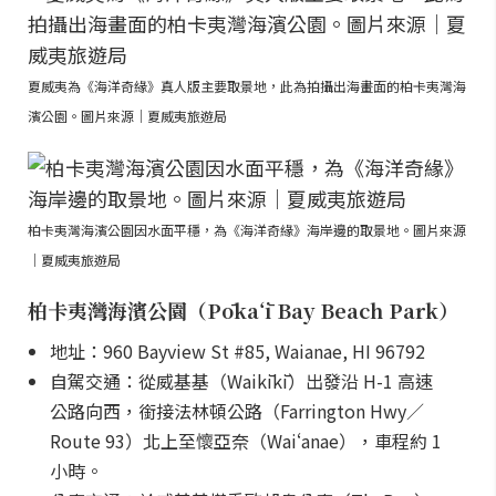
夏威夷為《海洋奇緣》真人版主要取景地，此為拍攝出海畫面的柏卡夷灣海
濱公園。圖片來源｜夏威夷旅遊局
柏卡夷灣海濱公園因水面平穩，為《海洋奇緣》海岸邊的取景地。圖片來源
｜夏威夷旅遊局
柏卡夷灣海濱公園（Pōkaʻī Bay Beach Park）
地址：960 Bayview St #85, Waianae, HI 96792
自駕交通：從威基基（Waikīkī）出發沿 H-1 高速
公路向西，銜接法林頓公路（Farrington Hwy／
Route 93）北上至懷亞奈（Waiʻanae），車程約 1
小時。