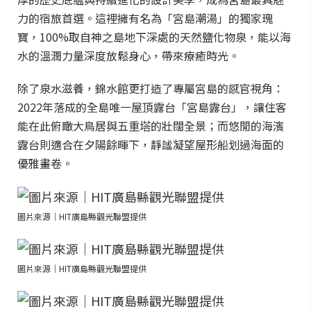
力的宿旅首選。這裡擁有名為「宮島潮湯」的獨家瑰
寶，100%取自神之島地下深處的天然鹽化物泉，能以海
水的溫潤力量深度放鬆身心，帶來療癒時光。
除了泉水滋養，錦水館更打造了專屬宮島的感官視角：
2022年落成的全島唯一屋頂露台「宮島露台」，讓住客
能在此俯瞰大鳥居與五重塔的壯闊全景；而悠閒的海濱
露台則適合在夕陽餘暉下，靜謐凝望屋形船划過海面的
優雅畫卷。
圖片來源｜HIT廣島縣觀光聯盟提供
圖片來源｜HIT廣島縣觀光聯盟提供