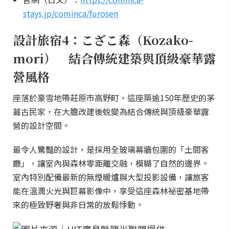
stays.jp/cominca/furosen
設計旅宿4：こざこ森（Kozako-
mori） 結合傳統建築與頂級豪華露
營風格
座落於豪雪地帶莊原市高野町，這座築逾150年歷史的茅
葺古民家，在大膽改建後蛻變為結合傳統與頂級豪華露
營的設計空間。
最令人驚豔的設計，是採用全玻璃幕牆包圍的「土間客
廳」，讓室內與森林零距離交融，模糊了自然的邊界。
室內特別配備最新的無煙暖爐與大型投影設備，讓旅客
能在溫潤火光與巨幕影像中，享受這座森林祕密基地帶
來的極致野奢與非日常的放鬆悸動。