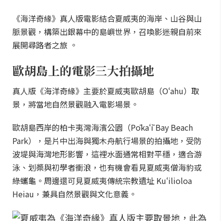
《海洋奇緣》真人版電影結合夏威夷的海岸、山谷與山
脈景觀，構築出銀幕中的島嶼世界，召喚影迷親自前來
展開尋路者之旅 。
歐胡島上的電影三大拍攝地
真人版《海洋奇緣》主要於夏威夷歐胡島（Oʻahu）取
景，將當地自然景觀融入電影場景。
歐胡島西岸的柏卡夷灣海濱公園（Pōkaʻī Bay Beach
Park），是片中出海與獨木舟航行場景的拍攝地，受防
波堤與海灣地形影響，這裡水面通常相對平穩，適合游
泳、划槳與初學者衝浪，也有機會看見夏威夷僧海豹或
綠蠵龜。周邊還可見夏威夷傳統宗教遺址 Kuʻilioloa
Heiau，兼具自然景觀與文化意義。