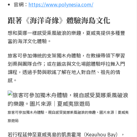
官網：
https://www.polynesia.com/
跟著《海洋奇緣》體驗海島文化
想和莫娜一樣感受乘風破浪的樂趣，夏威夷提供多種豐
富的海洋文化體驗。
旅客可參加傳統的支架獨木舟體驗，在教練帶領下學習
划槳與團隊合作；或在飯店與文化場館體驗呼拉舞入門
課程，透過手勢與歌謠了解在地人對自然、祖先的情
感。
旅客可參加獨木舟體驗，親自感受莫娜乘風破浪的樂趣。圖片來源｜夏威夷
旅遊局
若行程延伸至夏威夷島的凱奧霍灣（Keauhou Bay），