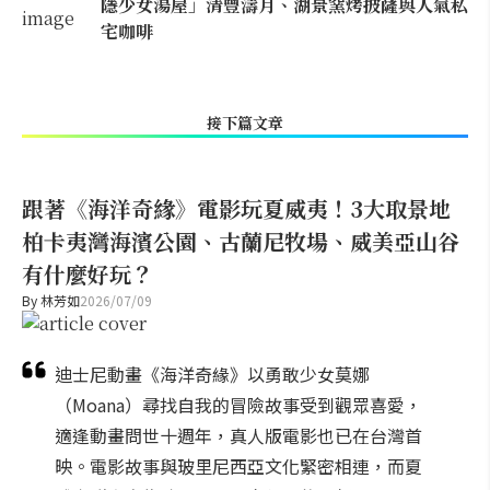
隱少女湯屋」清豐濤月、湖景窯烤披薩與人氣私
宅咖啡
接下篇文章
跟著《海洋奇緣》電影玩夏威夷！3大取景地
柏卡夷灣海濱公園、古蘭尼牧場、威美亞山谷
有什麼好玩？
By
林芳如
2026/07/09
迪士尼動畫《海洋奇緣》以勇敢少女莫娜
（Moana）尋找自我的冒險故事受到觀眾喜愛，
適逢動畫問世十週年，真人版電影也已在台灣首
映。電影故事與玻里尼西亞文化緊密相連，而夏