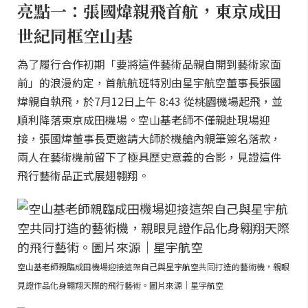
亮點一：張國煒親飛首航，東京成田
世紀同框空山基
為了履行合作初期「要將這件藝術品親自開到藝術家面
前」的浪漫約定，首航航班特別由星宇航空董事長張國
煒親自執飛，於7月12日上午 8:43 從桃園機場起飛，並
順利降落東京成田機場。空山基老師不僅親赴現場迎
接，張國煒董事長更邀請大師於機艙內親筆簽名落款，
兩人在藝術機前留下了極具歷史意義的合影，見證這件
飛行藝術品正式展翅翱翔。
空山基老師親臨成田機場迎接這架自己與星宇航空共同打造的藝術機，親眼
見證作品化身翱翔天際的飛行藝術。圖片來源｜星宇航空