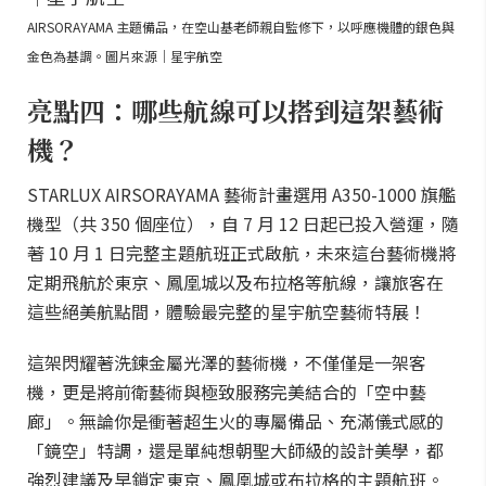
AIRSORAYAMA 主題備品，在空山基老師親自監修下，以呼應機體的銀色與
金色為基調。圖片來源｜星宇航空
亮點四：哪些航線可以搭到這架藝術
機？
STARLUX AIRSORAYAMA 藝術計畫選用 A350-1000 旗艦
機型（共 350 個座位），自 7 月 12 日起已投入營運，隨
著 10 月 1 日完整主題航班正式啟航，未來這台藝術機將
定期飛航於東京、鳳凰城以及布拉格等航線，讓旅客在
這些絕美航點間，體驗最完整的星宇航空藝術特展！
這架閃耀著洗鍊金屬光澤的藝術機，不僅僅是一架客
機，更是將前衛藝術與極致服務完美結合的「空中藝
廊」。無論你是衝著超生火的專屬備品、充滿儀式感的
「鏡空」特調，還是單純想朝聖大師級的設計美學，都
強烈建議及早鎖定東京、鳳凰城或布拉格的主題航班。