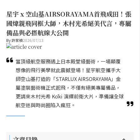
星宇 x 空山基AIRSORAYAMA首飛成田！張
國煒親飛同框大師，木村光希絕美代言，專屬
備品與必搭航線大公開
By
許家禎
2026/07/13
當頂級航空服務遇上日本殿堂級藝術，一場顛覆
想像的飛行美學就此震撼登場！星宇航空攜手大
師空山基打造的「STARLUX AIRSORAYAMA」金
屬塗裝藝術機正式起飛，不僅有絕美專屬備品，
更請來木村光希 Kōki 演繹前衛大片，準備讓全球
航空迷與時尚圈陷入瘋狂。
文章目錄