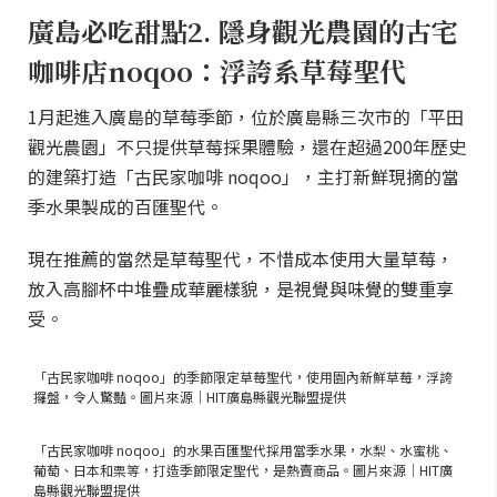
廣島必吃甜點2. 隱身觀光農園的古宅
咖啡店noqoo：浮誇系草莓聖代
1月起進入廣島的草莓季節，位於廣島縣三次市的「平田
觀光農園」不只提供草莓採果體驗，還在超過200年歷史
的建築打造「古民家咖啡 noqoo」，主打新鮮現摘的當
季水果製成的百匯聖代。
現在推薦的當然是草莓聖代，不惜成本使用大量草莓，
放入高腳杯中堆疊成華麗樣貌，是視覺與味覺的雙重享
受。
「古民家咖啡 noqoo」的季節限定草莓聖代，使用園內新鮮草莓，浮誇
攞盤，令人驚豔。圖片來源｜HIT廣島縣觀光聯盟提供
「古民家咖啡 noqoo」的水果百匯聖代採用當季水果，水梨、水蜜桃、
葡萄、日本和栗等，打造季節限定聖代，是熱賣商品。圖片來源｜HIT廣
島縣觀光聯盟提供