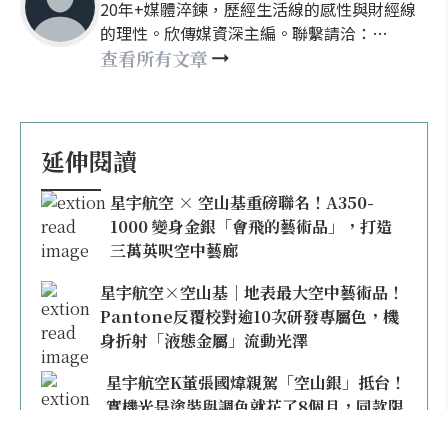
20年+媒體淬鍊，歷經生活線的感性與財經線
的理性。欣傳媒資深主編。聯繫請洽：
nellyhsu@xinmedia.com
查看所有文章
延伸閱讀
星宇航空 × 空山基重磅聯名！A350-
1000 變身金銀「會飛的藝術品」，打造
三萬英呎空中藝廊
星宇航空×空山基｜地表最大空中藝術品！
Pantone反覆校對逾10次研發專屬色，機
身折射「液態金屬」流動光澤
星宇航空K董張國煒親駕「空山銀」抵台！
實機光是塗裝與調色就花了8個月，同款限
量模型上架即秒殺