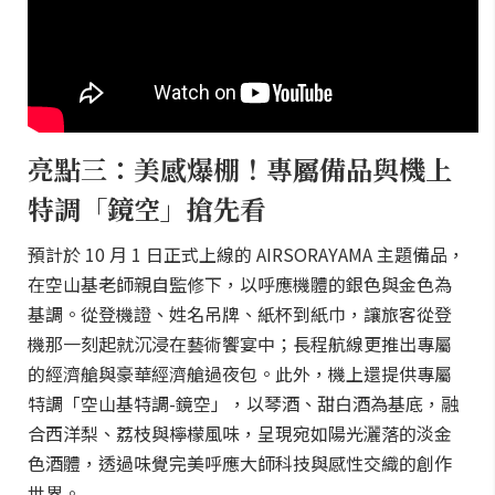
亮點三：美感爆棚！專屬備品與機上
特調「鏡空」搶先看
預計於 10 月 1 日正式上線的 AIRSORAYAMA 主題備品，
在空山基老師親自監修下，以呼應機體的銀色與金色為
基調。從登機證、姓名吊牌、紙杯到紙巾，讓旅客從登
機那一刻起就沉浸在藝術饗宴中；長程航線更推出專屬
的經濟艙與豪華經濟艙過夜包。此外，機上還提供專屬
特調「空山基特調-鏡空」，以琴酒、甜白酒為基底，融
合西洋梨、荔枝與檸檬風味，呈現宛如陽光灑落的淡金
色酒體，透過味覺完美呼應大師科技與感性交織的創作
世界。