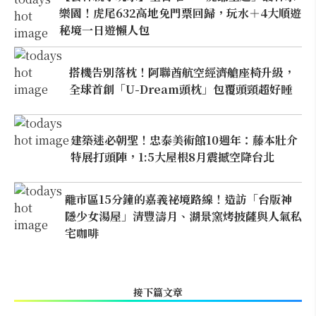
樂園！虎尾632高地免門票回歸，玩水＋4大順遊
秘境一日遊懶人包
搭機告別落枕！阿聯酋航空經濟艙座椅升級，
全球首創「U-Dream頭枕」包覆頭頸超好睡
建築迷必朝聖！忠泰美術館10週年：藤本壯介
特展打頭陣，1:5大屋根8月震撼空降台北
離市區15分鐘的嘉義祕境路線！造訪「台版神
隱少女湯屋」清豐濤月、湖景窯烤披薩與人氣私
宅咖啡
接下篇文章