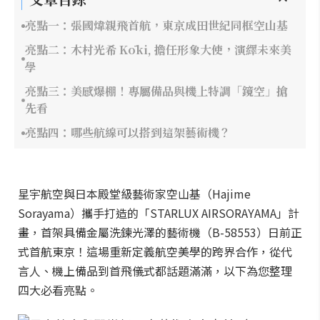
亮點一：張國煒親飛首航，東京成田世紀同框空山基
亮點二：木村光希 Kōki, 擔任形象大使，演繹未來美
學
亮點三：美感爆棚！專屬備品與機上特調「鏡空」搶
先看
亮點四：哪些航線可以搭到這架藝術機？
星宇航空與日本殿堂級藝術家空山基（Hajime
Sorayama）攜手打造的「STARLUX AIRSORAYAMA」計
畫，首架具備金屬洗鍊光澤的藝術機（B-58553）日前正
式首航東京！這場重新定義航空美學的跨界合作，從代
言人、機上備品到首飛儀式都話題滿滿，以下為您整理
四大必看亮點。