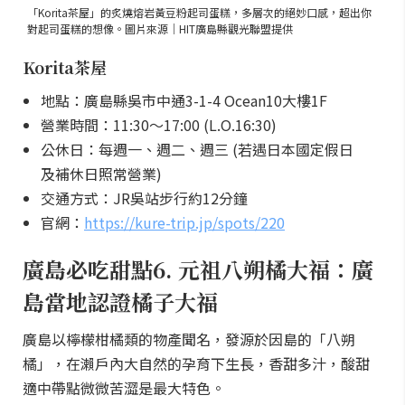
「Korita茶屋」的炙燒熔岩黃豆粉起司蛋糕，多層次的絕妙口感，超出你
對起司蛋糕的想像。圖片來源｜HIT廣島縣觀光聯盟提供
Korita茶屋
地點：廣島縣吳市中通3-1-4 Ocean10大樓1F
營業時間：11:30～17:00 (L.O.16:30)
公休日：每週一、週二、週三 (若遇日本國定假日
及補休日照常營業)
交通方式：JR吳站步行約12分鐘
官網：
https://kure-trip.jp/spots/220
廣島必吃甜點6. 元祖八朔橘大福：廣
島當地認證橘子大福
廣島以檸檬柑橘類的物產聞名，發源於因島的「八朔
橘」，在瀨戶內大自然的孕育下生長，香甜多汁，酸甜
適中帶點微微苦澀是最大特色。