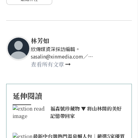
林芳如
欣傳媒資深採訪編輯。
sasalin@xinmedia.com／
happy21917@gmail.com
查看所有文章
延伸閱讀
福森號珍藏物 ▼ 將山林間的美好
記憶帶回家
最新中台灣熱門溫泉懶人包｜嚴選5家優質