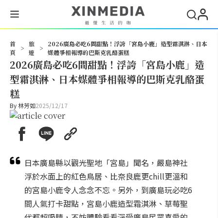
搜尋
首
旅
2026廣島必吃6間甜點！浮誇「宮島小鹿」造型霜淇淋、日本
>
>
頁
遊
媒體爭相報導的巴斯克乳酪蛋糕
2026廣島必吃6間甜點！浮誇「宮島小鹿」造
型霜淇淋、日本媒體爭相報導的巴斯克乳酪蛋
糕
By
林芳如
2025/12/17
日本廣島縣以觀光聖地「宮島」聞名，嚴島神社
浮於水面上的紅色鳥居、比奈良鹿更chill更溫和
的宮島小鹿令人念念不忘。另外，到廣島玩必吃6
間人氣打卡甜點，宮島小鹿造型霜淇淋、草莓聖
代都超吸睛，不妨體驗看看深受廣島民眾喜愛的