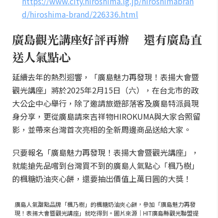
https://www.city.hiroshima.lg.jp/hiroshimabran
d/hiroshima-brand/226336.html
廣島觀光講座好評再辦 還有廣島直
送人氣點心
延續去年的熱烈迴響，「廣島魅力再發現！表揚大會暨
觀光講座」將於2025年2月15日（六），在台北市的政
大公企中心舉行，除了邀請旅遊部落客及廣島特派員現
身分享，更從廣島請來吉祥物HIROKUMA與大家合照留
影，並帶來台灣首次亮相的全新周邊商品送給大家。
只要報名「廣島魅力再發現！表揚大會暨觀光講座」，
就能搶先品嚐到台灣買不到的廣島人氣點心「楓乃樹」
的楓糖奶油夾心餅，還要抽出價值上萬日圓的大獎！
廣島人氣甜點品牌「楓乃樹」的楓糖奶油夾心餅，參加「廣島魅力再發
現！表揚大會暨觀光講座」就吃得到。圖片來源｜HIT廣島縣觀光聯盟提