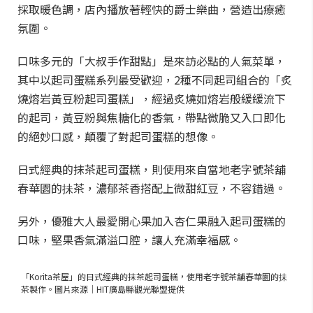
採取暖色調，店內播放著輕快的爵士樂曲，營造出療癒
氛圍。
口味多元的「大叔手作甜點」是來訪必點的人氣菜單，
其中以起司蛋糕系列最受歡迎，2種不同起司組合的「炙
燒熔岩黃豆粉起司蛋糕」，經過炙燒如熔岩般緩緩流下
的起司，黃豆粉與焦糖化的香氣，帶點微脆又入口即化
的絕妙口感，顛覆了對起司蛋糕的想像。
日式經典的抹茶起司蛋糕，則使用來自當地老字號茶舖
春華園的抺茶，濃郁茶香搭配上微甜紅豆，不容錯過。
另外，優雅大人最愛開心果加入杏仁果融入起司蛋糕的
口味，堅果香氣滿溢口腔，讓人充滿幸福感。
「Korita茶屋」的日式經典的抹茶起司蛋糕，使用老字號茶舖春華園的抺
茶製作。圖片來源｜HIT廣島縣觀光聯盟提供