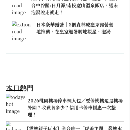
台中谷關/日月潭/南投廬山溫泉飯店，週末
泡湯說走就走！
日本豪華露營｜5個森林療癒系露營營
地推薦，在皇室避暑勝地觀星、泡湯
本日熱門
2026桃園機場停車懶人包／要停桃機還是機場
外圍？收費各多少？信用卡停車優惠一次整
理！
【雲林親子玩水】全台唯一「虎爺主題」叢林水