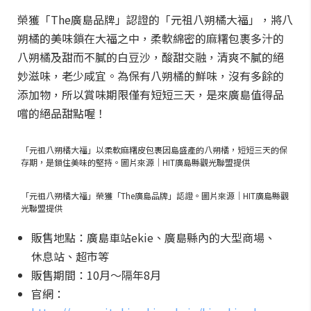
榮獲「The廣島品牌」認證的「元祖八朔橘大福」，將八
朔橘的美味鎖在大福之中，柔軟綿密的麻糬包裹多汁的
八朔橘及甜而不膩的白豆沙，酸甜交融，清爽不膩的絕
妙滋味，老少咸宜。為保有八朔橘的鮮味，沒有多餘的
添加物，所以賞味期限僅有短短三天，是來廣島值得品
嚐的絕品甜點喔！
「元祖八朔橘大福」以柔軟麻糬皮包裹因島盛產的八朔橘，短短三天的保
存期，是鎖住美味的堅持。圖片來源｜HIT廣島縣觀光聯盟提供
「元祖八朔橘大福」榮獲「The廣島品牌」認證。圖片來源｜HIT廣島縣觀
光聯盟提供
販售地點：廣島車站ekie、廣島縣內的大型商場、
休息站、超市等
販售期間：10月～隔年8月
官網：