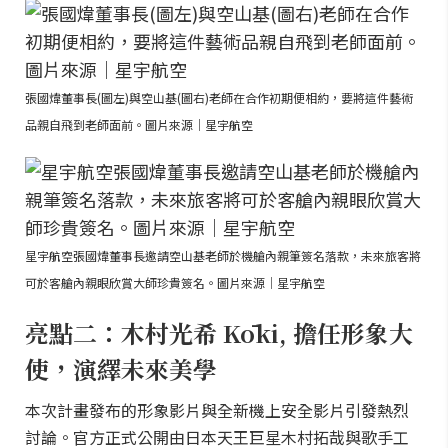
張國煒董事長(圖左)與空山基(圖右)老師在合作初期便相約，要將這件藝術
品親自飛到老師面前。圖片來源｜星宇航空
星宇航空張國煒董事長邀請空山基老師於機艙內親筆簽名落款，未來旅客將
可於客艙內親眼欣賞大師珍貴簽名。圖片來源｜星宇航空
亮點二：木村光希 Kōki, 擔任形象大
使，演繹未來美學
本次計畫發布的形象影片與全新機上安全影片引發熱烈
討論。官方正式公開由日本天王巨星木村拓哉與歌手工