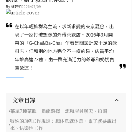
By
林芳如
2026/07/09
在以年輕族群為主流，求新求變的東京澀谷，出
現了一家打破想像的外帶茶飲店。2026年3月開
幕的「G-Cha&Ba-Cha」乍看是間設計感十足的飲
料店，但和別的地方完全不一樣的是，店員平均
年齡高達73歲，由一群充滿活力的爺爺和奶奶負
責營運！
文章目錄
菜單7種茶飲 還能選擇「想和店員聊天、拍照」
特殊的3條工作規定：想休息就休息、累了就要說出
來、快樂地工作