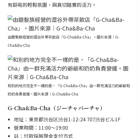
有餘裕的輕鬆氛圍，與真切踏實的活力。
由銀髮族經營的澀谷外帶茶飲店「G-Cha&Ba-Cha」。圖片來源｜G-
Cha&Ba-Cha
和別的地方完全不一樣的是，「G-Cha&Ba-Cha」由一群充滿活力的爺爺和
奶奶負責營運。圖片來源｜G-Cha&Ba-Cha
G-Cha&Ba-Cha（ジーチャバーチャ）
地址：東京都渋谷区渋谷1-12-24 707渋谷ビル1F
營業時間：11:00～19:00
註：付款採無現金支付方式