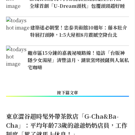
全球首創「U-Dream頭枕」包覆頭頸超好睡
建築迷必朝聖！忠泰美術館10週年：藤本壯介
特展打頭陣，1:5大屋根8月震撼空降台北
離市區15分鐘的嘉義祕境路線！造訪「台版神
隱少女湯屋」清豐濤月、湖景窯烤披薩與人氣私
宅咖啡
接下篇文章
東京澀谷超時髦外帶茶飲店「G-Cha&Ba-
Cha」：平均年齡73歲的爺爺奶奶店員，工作
制度「累了就馬上休息！」