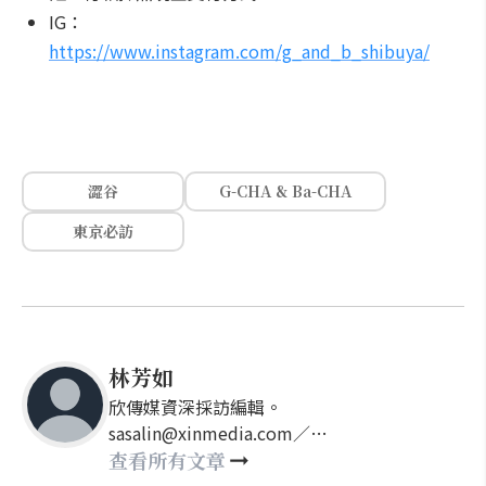
IG：
https://www.instagram.com/g_and_b_shibuya/
澀谷
G-CHA & Ba-CHA
東京必訪
林芳如
欣傳媒資深採訪編輯。
sasalin@xinmedia.com／
happy21917@gmail.com
查看所有文章