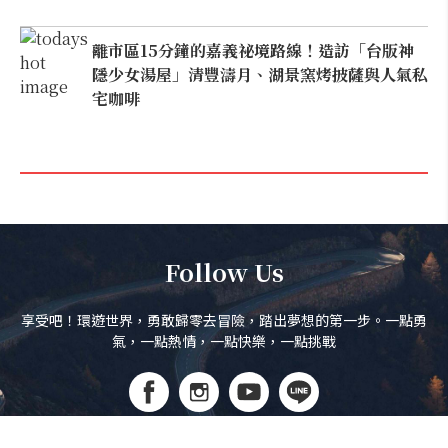
離市區15分鐘的嘉義祕境路線！造訪「台版神
隱少女湯屋」清豐濤月、湖景窯烤披薩與人氣私
宅咖啡
Follow Us
享受吧！環遊世界，勇敢歸零去冒險，踏出夢想的第一步。一點勇
氣，一點熱情，一點快樂，一點挑戰