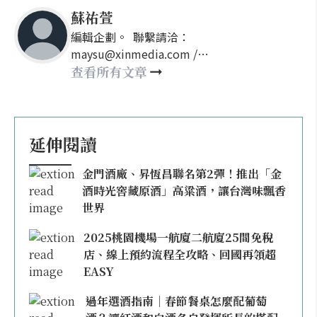
蘇祐萱
編輯企劃。 聯繫請洽：
maysu@xinmedia.com /
may860527@gmail.com
查看所有文章
延伸閱讀
金門酒廠、昇恆昌聯名第2彈！推出「金
酒時光窖藏原酒」高粱酒，讓台灣味飄香
世界
2025桃園機場一航廈二航廈25間免稅
店、線上預約流程全攻略、回國再領超
EASY
過年選酒指南｜春節餐桌怎麼配葡萄