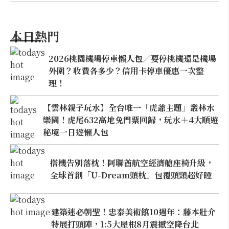
本日熱門
2026桃園機場停車懶人包／要停桃機還是機場
外圍？收費各多少？信用卡停車優惠一次整
理！
【雲林親子玩水】全台唯一「虎爺主題」叢林水
樂園！虎尾632高地免門票回歸，玩水＋4大順遊
秘境一日遊懶人包
搭機告別落枕！阿聯酋航空經濟艙座椅升級，
全球首創「U-Dream頭枕」包覆頭頸超好睡
建築迷必朝聖！忠泰美術館10週年：藤本壯介
特展打頭陣，1:5大屋根8月震撼空降台北