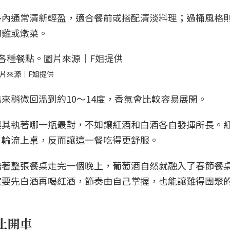
多內通常清新輕盈，適合餐前或搭配清淡料理；過桶風格
切雞或燉菜。
圖片來源｜F姐提供
來稍微回溫到約10～14度，香氣會比較容易展開。
與其執著哪一瓶最對，不如讓紅酒和白酒各自發揮所長。
，輪流上桌，反而讓這一餐吃得更舒服。
陪著整張餐桌走完一個晚上，葡萄酒自然就融入了春節餐
定要先白酒再喝紅酒，節奏由自己掌握，也能讓難得團聚
止開車