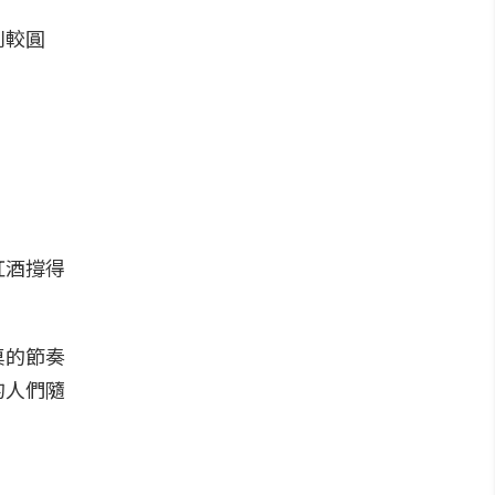
則較圓
紅酒撐得
桌的節奏
的人們隨