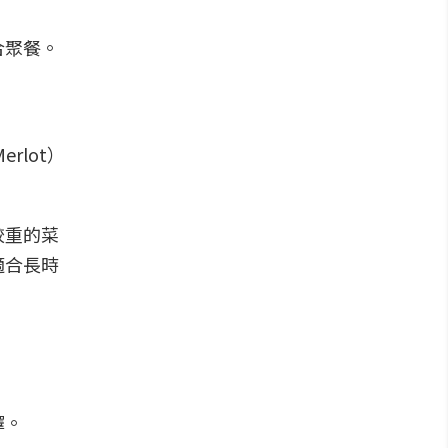
rlot）
較重的菜
適合長時
擇。