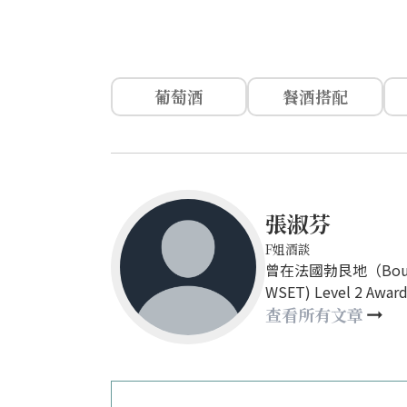
葡萄酒
餐酒搭配
張淑芬
F姐酒談
曾在法國勃艮地（Bourgo
WSET) Level 
分享葡萄酒基本知識
查看所有文章
家塔羅占卜哦！讓我們一