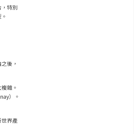
合，特別
型。
輪之後，
太複雜。
nay）。
新世界產