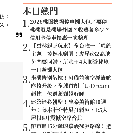
本日熱門
訪，
1
.
2026桃園機場停車懶人包／要停
久，
桃機還是機場外圍？收費各多少？
信用卡停車優惠一次整理！
2
.
【雲林親子玩水】全台唯一「虎爺
主題」叢林水樂園！虎尾632高地
免門票回歸，玩水＋4大順遊秘境
一日遊懶人包
3
.
搭機告別落枕！阿聯酋航空經濟艙
座椅升級，全球首創「U-Dream
頭枕」包覆頭頸超好睡
4
.
建築迷必朝聖！忠泰美術館10週
年：藤本壯介特展打頭陣，1:5大
屋根8月震撼空降台北
5
.
離市區15分鐘的嘉義祕境路線！造