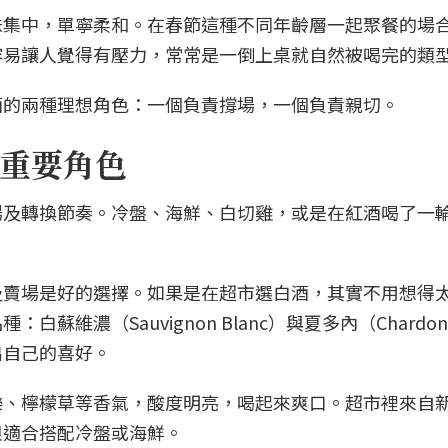
味集中，單寧柔和。在春節這種不同年齡層一起聚餐的場
容易讓人覺得有壓力，常常是一倒上桌就自然被喝完的類
酒的兩種理想角色：一個負責撐場，一個負責親切。
重要角色
場及轉換節奏。冷盤、海鮮、白切雞，或是在紅酒喝了一
及賣場是好的選擇。如果是在超市選白酒，其實不用想得
維濃（Sauvignon Blanc）與夏多內（Chardon
出自己的喜好。
樂、檸檬草等香氣，酸度明亮，喝起來爽口。超市裡來自
很適合搭配冷盤或海鮮。