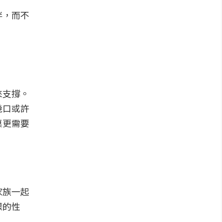
伴，而不
來支撐。
幾口或許
桌更需要
家族一起
樣的性