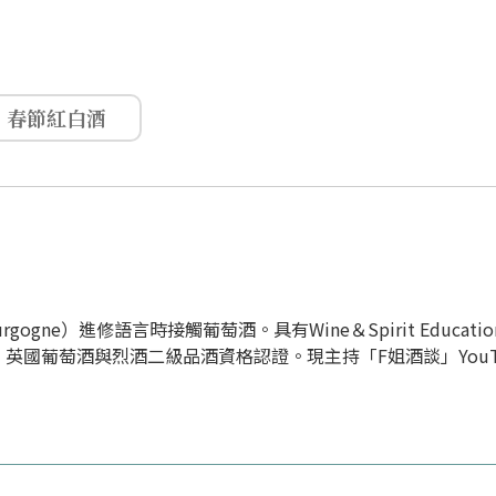
春節紅白酒
gne）進修語言時接觸葡萄酒。具有Wine＆Spirit Education T
2 Award 英國葡萄酒與烈酒二級品酒資格認證。現主持「F姐酒談」You
及品飲經驗，不定時會舉辦主題聚會「以酒會友」，也會固定在
起來談談酒，Cheers！