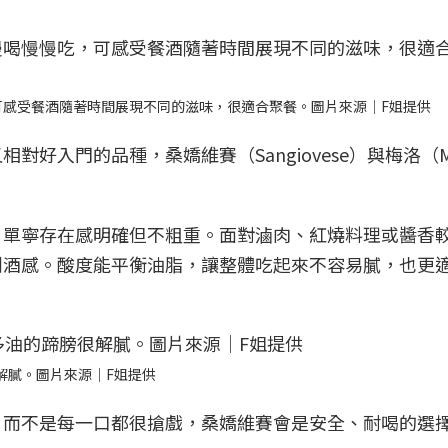
，可感受餐酒隨著時間展現不同的滋味，很適合聚餐。圖片來源｜F姐提供
好入門的品種，桑嬌維賽（Sangiovese）與梅洛（Me
，單寧存在感明確但不粗重。面對滷肉、紅燒料理或醬香
剩酒感。酸度能平衡油脂，讓整體吃起來不容易膩，也更
很解膩。圖片來源｜F姐提供
，而不是每一口都很搶戲，桑嬌維賽會是安全、耐喝的選