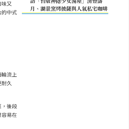
訪「台版神隱少女湯屋」清豐濤
口味又
月、湖景窯烤披薩與人氣私宅咖啡
合的中式
酒輪流上
更耐久
菜，後段
很容易在