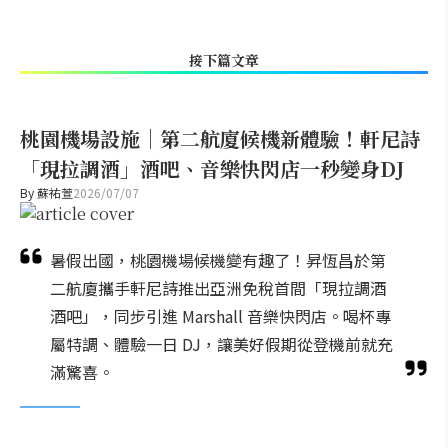
接下篇文章
桃園機場設施｜第二航廈候機新體驗！軒尼詩
「現拉調酒」酒吧、音樂快閃店一秒變身DJ
By
蘇祐萱
2026/07/07
暑假出國，桃園機場候機變有趣了！昇恆昌於第
二航廈攜手軒尼詩推出亞洲免稅首間「現拉調酒
酒吧」，同步引進 Marshall 音樂快閃店。喝杯專
屬特調、體驗一日 DJ，讓美好假期從登機前就充
滿驚喜。