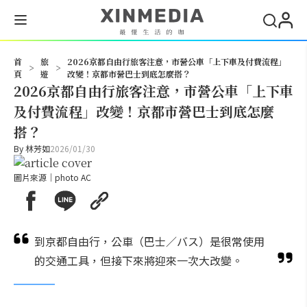
搜尋
首
旅
2026京都自由行旅客注意，市營公車「上下車及付費流程」
>
>
頁
遊
改變！京都市營巴士到底怎麼搭？
2026京都自由行旅客注意，市營公車「上下車
及付費流程」改變！京都市營巴士到底怎麼
搭？
By
林芳如
2026/01/30
圖片來源｜photo AC
到京都自由行，公車（巴士／バス）是很常使用
的交通工具，但接下來將迎來一次大改變。