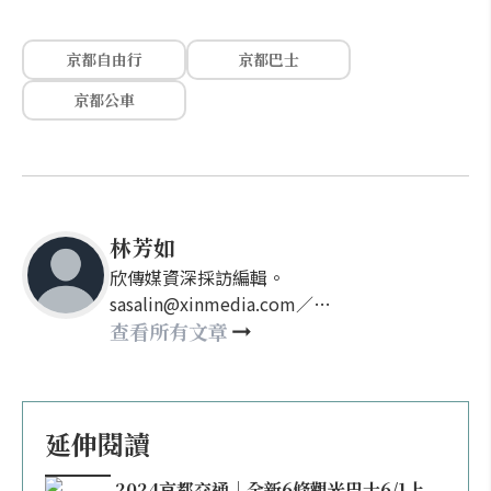
京都自由行
京都巴士
京都公車
林芳如
欣傳媒資深採訪編輯。
sasalin@xinmedia.com／
happy21917@gmail.com
查看所有文章
延伸閱讀
2024京都交通｜全新6條觀光巴士6/1上