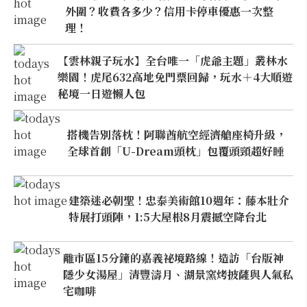
外圍？收費各多少？信用卡停車優惠一次整
理！
【雲林親子玩水】全台唯一「虎爺主題」叢林水
樂園！虎尾632高地免門票回歸，玩水＋4大順遊
秘境一日遊懶人包
搭機告別落枕！阿聯酋航空經濟艙座椅升級，
全球首創「U-Dream頭枕」包覆頭頸超好睡
建築迷必朝聖！忠泰美術館10週年：藤本壯介
特展打頭陣，1:5大屋根8月震撼空降台北
離市區15分鐘的嘉義祕境路線！造訪「台版神
隱少女湯屋」清豐濤月、湖景窯烤披薩與人氣私
宅咖啡