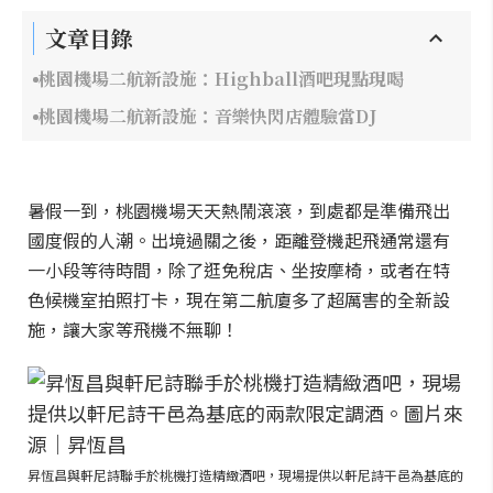
文章目錄
桃園機場二航新設施：Highball酒吧現點現喝
桃園機場二航新設施：音樂快閃店體驗當DJ
暑假一到，桃園機場天天熱鬧滾滾，到處都是準備飛出
國度假的人潮。出境過關之後，距離登機起飛通常還有
一小段等待時間，除了逛免稅店、坐按摩椅，或者在特
色候機室拍照打卡，現在第二航廈多了超厲害的全新設
施，讓大家等飛機不無聊！
昇恆昌與軒尼詩聯手於桃機打造精緻酒吧，現場提供以軒尼詩干邑為基底的