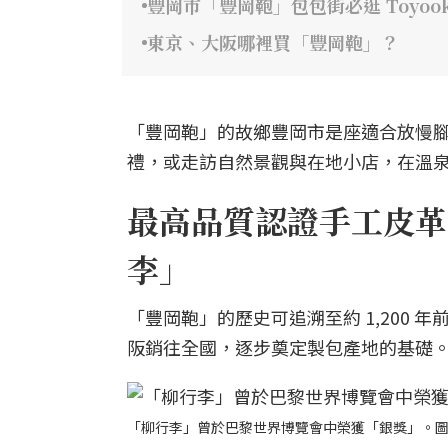
豐岡市「豐岡鞄」包包街必逛 Toyooka K
東京、大阪哪裡買「豐岡鞄」？
「豐岡鞄」的故鄉豐岡市是座適合放慢
禮，或走訪自然景觀與在地小店，在溫
最高品質認證手工皮革
李」
「豐岡鞄」的歷史可追溯至約 1,200
阪銷往全國，逐步奠定製包產地的基礎
「柳行李」曾於巴黎世界博覽會中榮獲「銀獎」。圖片來源｜