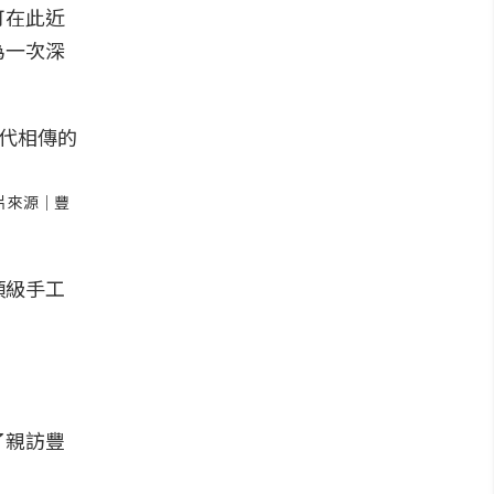
可在此近
為一次深
圖片來源｜豐
頂級手工
了親訪豐