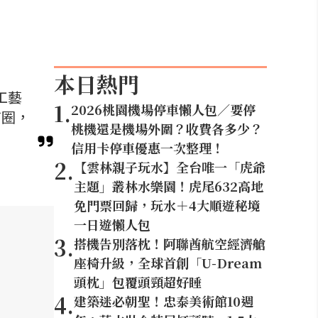
本日熱門
工藝
1
.
2026桃園機場停車懶人包／要停
商圈，
桃機還是機場外圍？收費各多少？
信用卡停車優惠一次整理！
2
.
【雲林親子玩水】全台唯一「虎爺
主題」叢林水樂園！虎尾632高地
免門票回歸，玩水＋4大順遊秘境
一日遊懶人包
3
.
搭機告別落枕！阿聯酋航空經濟艙
座椅升級，全球首創「U-Dream
頭枕」包覆頭頸超好睡
4
.
建築迷必朝聖！忠泰美術館10週