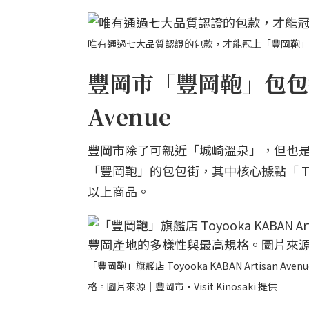
唯有通過七大品質認證的包款，才能冠上「豐岡鞄」之名。圖
豐岡市「豐岡鞄」包包街必逛
Avenue
豐岡市除了可親近「城崎溫泉」，但也
「豐岡鞄」的包包街，其中核心據點「 Toyooka
以上商品。
「豐岡鞄」旗艦店 Toyooka KABAN Artisan
格。圖片來源｜豐岡市・Visit Kinosaki 提供