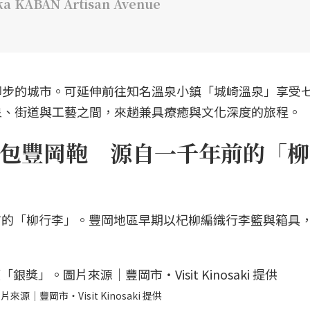
ABAN Artisan Avenue
腳步的城市。可延伸前往知名溫泉小鎮「城崎溫泉」享受
泉、街道與工藝之間，來趟兼具療癒與文化深度的旅程。
包豐岡鞄 源自一千年前的「柳
 年前的「柳行李」。豐岡地區早期以杞柳編織行李籃與箱具
。
豐岡市・Visit Kinosaki 提供