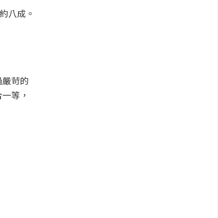
國約八成。
過嚴苛的
合一等，