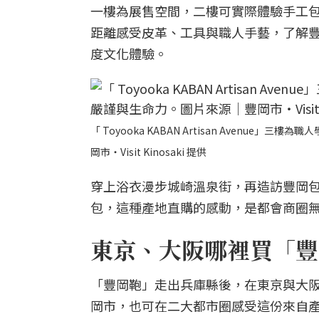
一樓為展售空間，二樓可實際體驗手工
距離感受皮革、工具與職人手藝，了解
度文化體驗。
「 Toyooka KABAN Artisan Aven
岡市・Visit Kinosaki 提供
穿上浴衣漫步城崎溫泉街，再造訪豐岡
包，這種產地直購的感動，是都會商圈
東京、大阪哪裡買「豐
「豐岡鞄」走出兵庫縣後，在東京與大
岡市，也可在二大都市圈感受這份來自