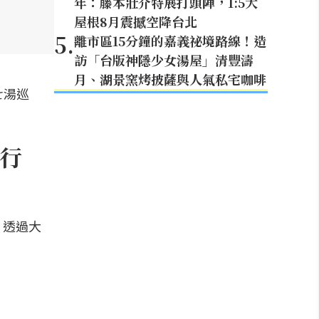
年：藤本壯介特展打頭陣，1:5大
屋根8月震撼空降台北
5
.
離市區15分鐘的嘉義祕境路線！造
訪「台版神隱少女湯屋」清豐濤
月、湖景窯烤披薩與人氣私宅咖啡
七湯巡
行
，透過大