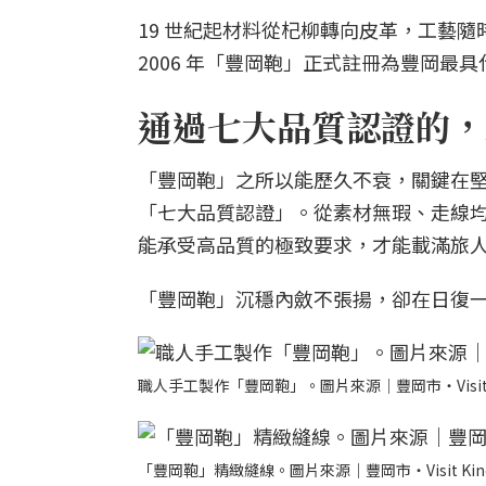
19 世紀起材料從杞柳轉向皮革，工藝隨
2006 年「豐岡鞄」正式註冊為豐岡
通過七大品質認證的，
「豐岡鞄」之所以能歷久不衰，關鍵在
「七大品質認證」。從素材無瑕、走線
能承受高品質的極致要求，才能載滿旅
「豐岡鞄」沉穩內斂不張揚，卻在日復
職人手工製作「豐岡鞄」。圖片來源｜豐岡市・Visit Ki
「豐岡鞄」精緻縫線。圖片來源｜豐岡市・Visit Kino