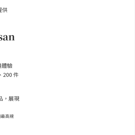
san
與體驗
200 件
性與最高規