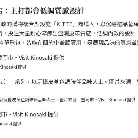
內店：主打都會低調質感設計
政的購物複合型設施「KITTE」商場內，以沉穩選品著
縫製，投注大量耐心淬鍊出溫潤皮革質感，低調內斂的設計
A4 單肩包，皆能在簡約中兼顧實用，是展現品味的質感首
nosaki 提供
以沉穩皮革色調陪伴品味人士。圖片來源｜豐岡市・Visit Kinosaki 提供
saki 提供