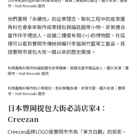
200年老店Kagen製作的皮革提包，兼具了美感與功能性。圖片來源｜豐岡
市・Visit Kinosaki 提供
他們重視「永續性」的企業理念，製包工程中的皮革邊
角料也會拿來製作成零錢包與鑰匙圈等小物，非常適合
當作伴手禮送人。店鋪二樓還有個小小的博物館，在這
裡可以看到豐岡市傳統柳編行李箱與竹籃等工藝品，見
證豐岡市提包大街一路以來的歷史風情。
利用邊角料製作的鑰匙圈也非常精美，很適合當作贈品送人。圖片來源｜豐
岡市・Visit Kinosaki 提供
利用邊角料製作的小零錢包，色彩鮮豔多樣，非常可愛。圖片來源｜豐岡
市・Visit Kinosaki 提供
日本豐岡提包大街必訪店家4：
Creezan
Creezan品牌LOGO是豐岡市市鳥「東方白鸛」的剪影，