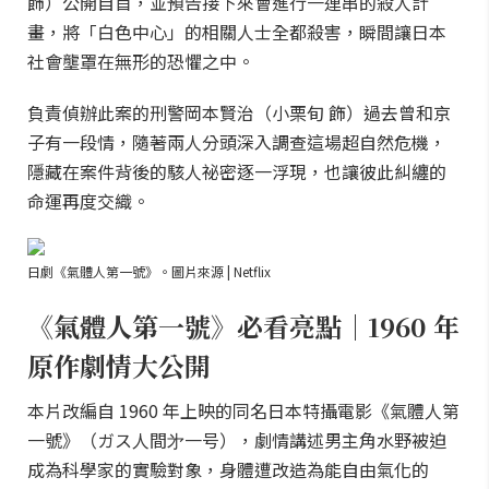
飾）公開自首，並預告接下來會進行一連串的殺人計
畫，將「白色中心」的相關人士全都殺害，瞬間讓日本
社會壟罩在無形的恐懼之中。
負責偵辦此案的刑警岡本賢治（小栗旬 飾）過去曾和京
子有一段情，隨著兩人分頭深入調查這場超自然危機，
隱藏在案件背後的駭人祕密逐一浮現，也讓彼此糾纏的
命運再度交織。
日劇《氣體人第一號》。圖片來源 | Netflix
《氣體人第一號》必看亮點｜1960 年
原作劇情大公開
本片改編自 1960 年上映的同名日本特攝電影《氣體人第
一號》（ガス人間㐧一号），劇情講述男主角水野被迫
成為科學家的實驗對象，身體遭改造為能自由氣化的