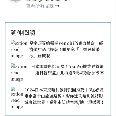
happy21917@gmail.com
查看所有文章
延伸閱讀
星宇頭等艙獨享Venchi巧克力禮盒，經
濟艙甜品也換裝！蜷尾家「百香包種茶
冰」登機啦
日本旅遊也拆盲盒！AsiaYo推業界首創
「遊日盲旅盒」北海道5天4夜最低9999
2024日本東京哈利波特跟團推薦｜3組必去
東京富士山旅遊路線，帶你進入哈利波特影
城魔法世界，還能走訪晴空塔/迪士尼樂園！