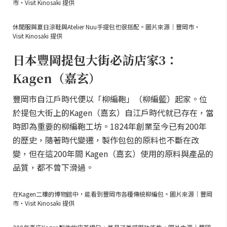
市・Visit Kinosaki 提供
休閒服與夏日涼鞋與Atelier Nuu手提包也很搭配。圖片來源｜豐岡市・
Visit Kinosaki 提供
日本豐岡提包大街必訪店家3：
Kagen（嘉玄）
豐岡市自江戶時代便以「柳編鞄」（柳編籃）起家。位
於提包大街上的Kagen（嘉玄）自江戶時代就已存在，當
時即為重要的柳編鞄工坊。1824年創業至今已有200年
的歷史，隨著時代變遷，製作包包的原料也不斷在改
變，但在這200年間 Kagen（嘉玄）使用的原料與產品的
品質，都不曾下滑過。
在Kagen二樓的博物館中，能看到豐岡市各種傳統柳編包。圖片來源｜豐岡
市・Visit Kinosaki 提供