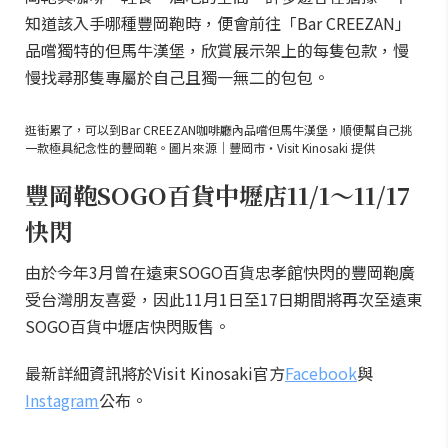
知道該入手哪種豐岡鞄時，便會前往「Bar CREEZAN」
品嚐獨特的但馬牛漢堡，欣賞展示架上的每隻包款，慢
慢找尋那隻專屬於自己且獨一無二的包包。
逛街累了，可以到Bar CREEZAN咖啡廳內品嚐但馬牛漢堡，順便幫自己挑
一款極具紀念性的豐岡鞄。圖片來源｜豐岡市・Visit Kinosaki 提供
豐岡鞄SOGO百貨中壢店11/1～11/17
快閃
由於今年3月曾在遠東SOGO百貨忠孝館快閃的豐岡鞄廣
受台灣朋友喜愛，因此11月1日至17日期間將再次至遠東
SOGO百貨中壢店快閃販售。
最新詳細資訊將於Visit Kinosaki官方
Facebook
與
Instagram
公布。