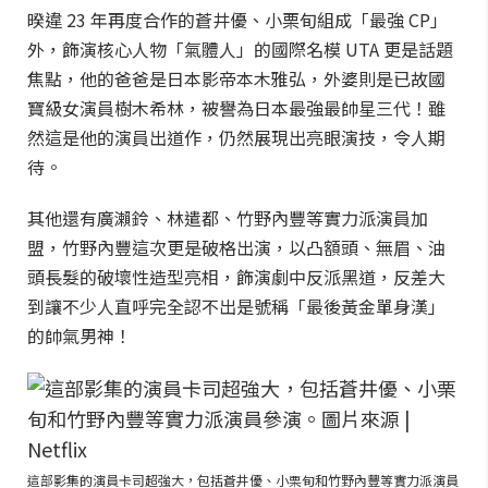
暌違 23 年再度合作的蒼井優、小栗旬組成「最強 CP」
外，飾演核心人物「氣體人」的國際名模 UTA 更是話題
焦點，他的爸爸是日本影帝本木雅弘，外婆則是已故國
寶級女演員樹木希林，被譽為日本最強最帥星三代！雖
然這是他的演員出道作，仍然展現出亮眼演技，令人期
待。
其他還有廣瀨鈴、林遣都、竹野內豐等實力派演員加
盟，竹野內豐這次更是破格出演，以凸額頭、無眉、油
頭長髮的破壞性造型亮相，飾演劇中反派黑道，反差大
到讓不少人直呼完全認不出是號稱「最後黃金單身漢」
的帥氣男神！
這部影集的演員卡司超強大，包括蒼井優、小栗旬和竹野內豐等實力派演員