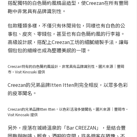
搭配獨特的白色簡約風精品造型，使Creezan在所有豐岡
鞄中非常具有品牌識別性。
包款種類多樣，不僅只有休閒背包，同樣也有白色的公
事包、皮夾、零錢包，甚至也有白色簡約風的行李箱。
高級設計感，搭配上Creezan工坊的細膩縫製手法，讓每
個包包的縫線也成為整體美感的一環。
Creezan特有的白色簡約風設計，非常具有品牌識別性。圖片來源｜豐岡
市・Visit Kinosaki 提供
Creezan的兄弟品牌Itten Itten則完全相反，以眾多色彩
的皮革聞名。
Creezan的兄弟品牌Itten Itten，以色彩活潑多變聞名。圖片來源｜豐岡市・
Visit Kinosaki 提供
另外，座落在城崎溫泉的「Bar CREEZAN」，是結合豐
岡鞄與咖啡、輕食、酒吧的空間，許多遊客在猶豫、不