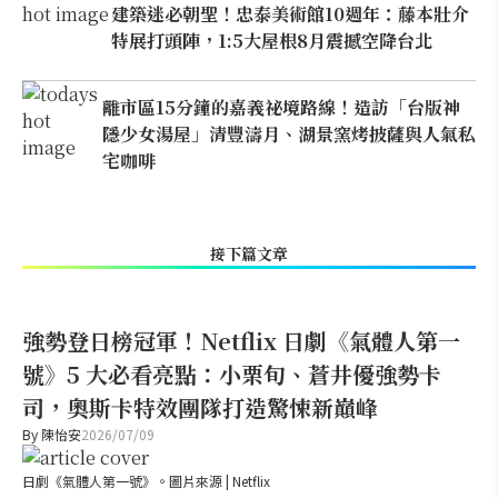
建築迷必朝聖！忠泰美術館10週年：藤本壯介
特展打頭陣，1:5大屋根8月震撼空降台北
離市區15分鐘的嘉義祕境路線！造訪「台版神
隱少女湯屋」清豐濤月、湖景窯烤披薩與人氣私
宅咖啡
接下篇文章
強勢登日榜冠軍！Netflix 日劇《氣體人第一
號》5 大必看亮點：小栗旬、蒼井優強勢卡
司，奧斯卡特效團隊打造驚悚新巔峰
By
陳怡安
2026/07/09
日劇《氣體人第一號》。圖片來源 | Netflix