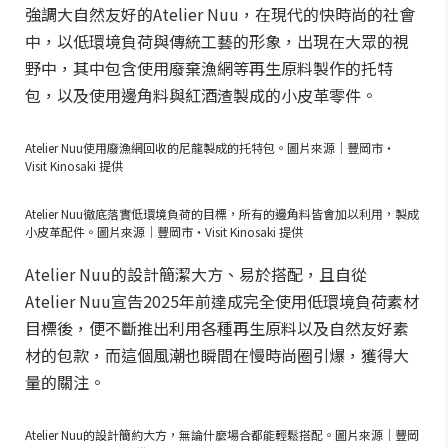
強調大自然友好的Atelier Nuu，在現代的快時尚的社會
中，以低環境負荷與傳統工藝的形象，出現在大眾的視
野中，其中包含使用廢棄漁網等再生原料製作的托特
包，以及使用邊角料與紅酒渣製成的小皮革零件。
Atelier Nuu使用廢漁網回收的尼龍製成的托特包。圖片來源｜豐岡市・
Visit Kinosaki 提供
Atelier Nuu徹底落實低環境負荷的目標，所有的邊角料皆會加以利用，製成
小皮革配件。圖片來源｜豐岡市・Visit Kinosaki 提供
Atelier Nuu的設計簡潔大方、易於搭配，且自從
Atelier Nuu宣告2025年前達成完全使用低環境負荷素材
目標後，便不斷推出利用各種再生原料以及自然友好素
材的包款，而這個風潮也瞬間在慢時尚圈引爆，獲得大
量的關注。
Atelier Nuu的設計簡約大方，無論什麼場合都能輕鬆搭配。圖片來源｜豐岡