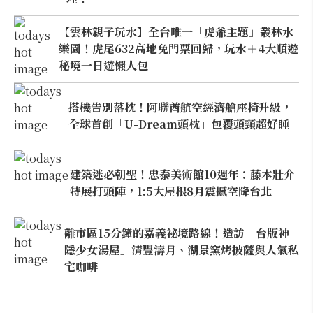
【雲林親子玩水】全台唯一「虎爺主題」叢林水
樂園！虎尾632高地免門票回歸，玩水＋4大順遊
秘境一日遊懶人包
搭機告別落枕！阿聯酋航空經濟艙座椅升級，
全球首創「U-Dream頭枕」包覆頭頸超好睡
建築迷必朝聖！忠泰美術館10週年：藤本壯介
特展打頭陣，1:5大屋根8月震撼空降台北
離市區15分鐘的嘉義祕境路線！造訪「台版神
隱少女湯屋」清豐濤月、湖景窯烤披薩與人氣私
宅咖啡