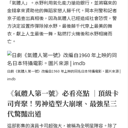
「氣體人」。水野利用氣化能力搶劫銀行，並將竊來的
金錢拿來資助他的舞蹈家戀人藤千代。岡本刑警和記者
京子追查出真相後，因為氣體人已經造成社會恐慌，警
方決定設置炸彈除掉水野。最後藤千代穿上最美的舞
衣，獻上人生最後一舞，點燃打火機後和水野相擁而
亡。
日劇《氣體人第一號》改編自1960 年上映的同名日本特攝電影。圖片來源 |
imdb
《氣體人第一號》必看亮點 ｜頂級卡
司齊聚！男神造型大崩壞、最強星三
代驚豔出道
這部影集的演員卡司超強大，被稱為全明星陣容。除了