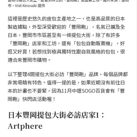
市・Visit Kinosaki 提供
這裡是歷史悠久的皮包主產地之一，也是高品質的日本
製造據點，外型深受歡迎的「豐岡鞄」，名氣已擴及全
日本，豐岡市市區甚至有一條提包大街，除了有許多
「豐岡鞄」店家和工坊，還有「包包自動販賣機」，好
逛又好買！若想找到極具獨特性跟自我風格的包包，很
適合來豐岡市購物。
以下整理4間提包大街必訪「豐岡鞄」品牌，每個品牌都
非常吸睛有特色。值得一提的是，如果近期沒有前往日
本的計畫也不要緊，因為11月中壢SOGO百貨會有「豐
岡鞄」快閃店活動喔！
日本豐岡提包大街必訪店家1：
Artphere