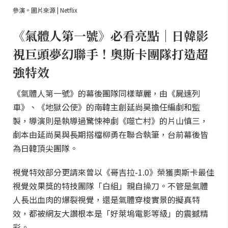
參演。圖片來源 | Netflix
《氣體人第一號》必看亮點｜日韓影
視巨頭夢幻聯手！奧斯卡團隊打造超
強特效
《氣體人第一號》的幕後團隊同樣華麗，由《屍速列
車》、《地獄公使》的南韓主創延尚昊擔任編劇和監
製，導演則是執導過驚悚神劇《噬亡村》的片山慎三，
劇本由延尚昊與長期搭檔柳勇在聯合執筆，台前幕後皆
為日韓頂尖團隊。
視覺特效部分更請來曾以《哥吉拉-1.0》榮獲奧斯卡最佳
視覺效果獎的特技團隊「白組」親自操刀。不管是氣體
人長出血肉的爆裂視覺，還是氣體穿梭實景的擬真特
效，都被網友大讚根本是「好萊塢電影等級」的震撼精
彩。