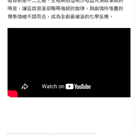
這首歌是不二之選。主唱桑田佳祐沙啞且充滿故事感的
嗓音，讓這首浪漫卻略帶傷感的旋律，與劇情所堆疊的
惆悵情緒不謀而合，成為全劇最催淚的化學反應。