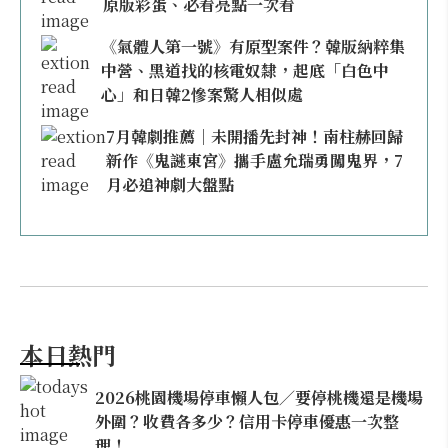
原版彩蛋、必看亮點一次看
《氣體人第一號》有原型案件？韓版納粹集
中營、黑道找的核電奴隸，起底「白色中
心」和日韓2慘案驚人相似處
7月韓劇推薦｜未開播先封神！南柱赫回歸
新作《鬼謎東宮》攜手盧允瑞勇闖鬼界，7
月必追神劇大盤點
本日熱門
2026桃園機場停車懶人包／要停桃機還是機場
外圍？收費各多少？信用卡停車優惠一次整
理！