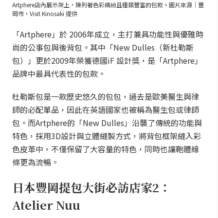
Artphere店內展示架上，陳列著色彩繽紛且種類豐富的包款。圖片來源｜豐
岡市・Visit Kinosaki 提供
「Artphere」於 2006年成立，主打兼具功能性與優雅時
尚的公事包與後背包。其中「New Dulles（新杜勒斯
包）」更於2009年榮獲德國iF 設計獎，是「Artphere」
品牌中最具代表性的包款。
杜勒斯包是一款歷史悠久的包包，過去是歐美醫生與律
師的必配單品，因此在英語國家也被稱為醫生包或律師
包。而Artphere的「New Dulles」沿襲了傳統的功能與
特色，採用3D設計與立體縫製方式，將背包框架縫入彩
色皮革中，不僅保留了大容量的特色，同時也讓鞄體線
條更為流暢。
日本豐岡提包大街必訪店家2：
Atelier Nuu