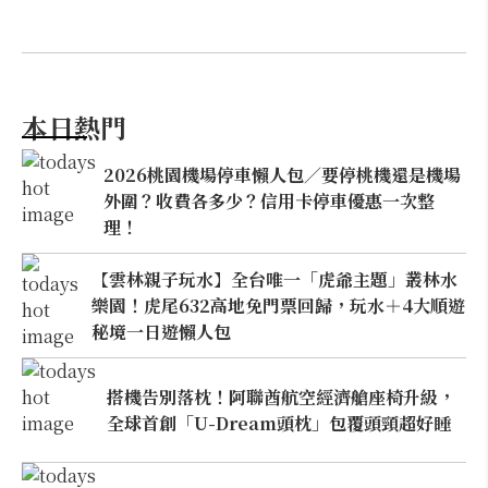
本日熱門
2026桃園機場停車懶人包／要停桃機還是機場
外圍？收費各多少？信用卡停車優惠一次整
理！
【雲林親子玩水】全台唯一「虎爺主題」叢林水
樂園！虎尾632高地免門票回歸，玩水＋4大順遊
秘境一日遊懶人包
搭機告別落枕！阿聯酋航空經濟艙座椅升級，
全球首創「U-Dream頭枕」包覆頭頸超好睡