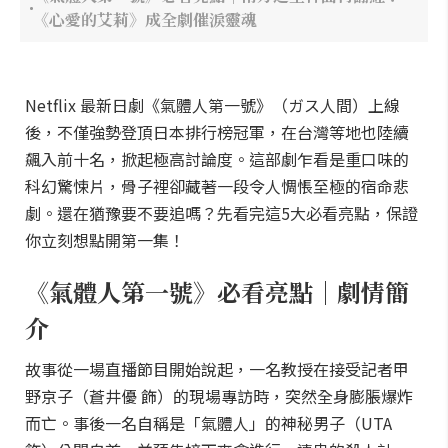
《心愛的艾莉》成全劇催淚靈魂
Netflix 最新日劇《氣體人第一號》（ガス人間）上線
後，不僅強勢登頂日本排行榜冠軍，在台灣等地也陸續
飆入前十名，掀起極高討論度。這部劇乍看是重口味的
科幻驚悚片，骨子裡卻藏著一段令人惆悵至極的宿命悲
劇。還在猶豫要不要追嗎？先看完這5大必看亮點，保證
你立刻想點開第一集！
《氣體人第一號》必看亮點｜劇情簡
介
故事從一場直播節目開始說起，一名教授在接受記者甲
野京子（蒼井優 飾）的現場專訪時，突然全身膨脹爆炸
而亡。事後一名自稱是「氣體人」的神秘男子（UTA