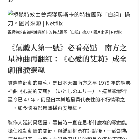
視覺特效由曾榮獲奧斯卡的特技團隊「白組」操刀。圖片來源 | Netflix
《氣體人第一號》必看亮點｜南方之
星神曲再翻紅：《心愛的艾莉》成全
劇催淚靈魂
貫穿整部劇的靈魂，是日本天團南方之星 1979 年的經典
神曲《心愛的艾莉》（いとしのエリー）。這首歌發行
至今已 47 年，仍是日本樂壇最具代表性的不朽情歌之
一，如今隨著影集熱播再度爆紅。
製作人延尚昊透露，籌備時一直在思考什麼樣的歌曲能
擔任推動劇情的關鍵，與編劇柳勇在討論後，一致認為