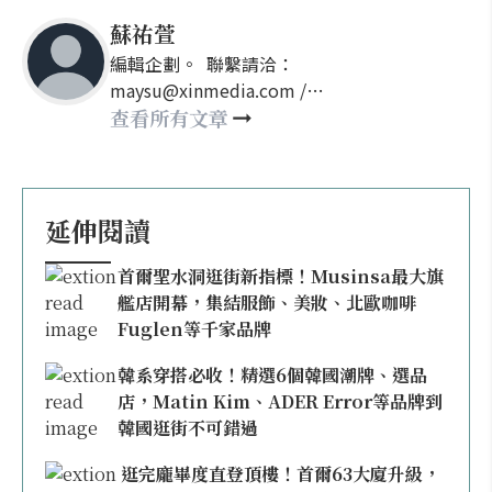
蘇祐萱
編輯企劃。 聯繫請洽：
maysu@xinmedia.com /
may860527@gmail.com
查看所有文章
延伸閱讀
首爾聖水洞逛街新指標！Musinsa最大旗
艦店開幕，集結服飾、美妝、北歐咖啡
Fuglen等千家品牌
韓系穿搭必收！精選6個韓國潮牌、選品
店，Matin Kim、ADER Error等品牌到
韓國逛街不可錯過
逛完龐畢度直登頂樓！首爾63大廈升級，