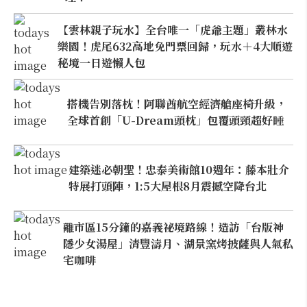
【雲林親子玩水】全台唯一「虎爺主題」叢林水
樂園！虎尾632高地免門票回歸，玩水＋4大順遊
秘境一日遊懶人包
搭機告別落枕！阿聯酋航空經濟艙座椅升級，
全球首創「U-Dream頭枕」包覆頭頸超好睡
建築迷必朝聖！忠泰美術館10週年：藤本壯介
特展打頭陣，1:5大屋根8月震撼空降台北
離市區15分鐘的嘉義祕境路線！造訪「台版神
隱少女湯屋」清豐濤月、湖景窯烤披薩與人氣私
宅咖啡