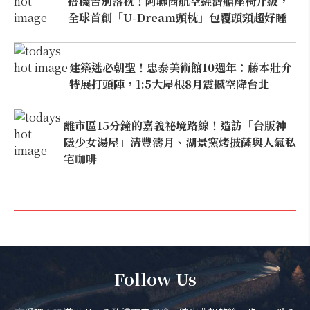
搭機告別落枕！阿聯酋航空經濟艙座椅升級，
全球首創「U-Dream頭枕」包覆頭頸超好睡
建築迷必朝聖！忠泰美術館10週年：藤本壯介
特展打頭陣，1:5大屋根8月震撼空降台北
離市區15分鐘的嘉義祕境路線！造訪「台版神
隱少女湯屋」清豐濤月、湖景窯烤披薩與人氣私
宅咖啡
Follow Us