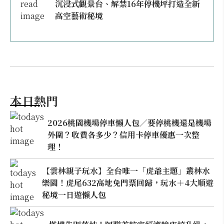
沉浸式觀景台、解禁16年停機坪打造全新
高空藝術秘境
本日熱門
2026桃園機場停車懶人包／要停桃機還是機場
外圍？收費各多少？信用卡停車優惠一次整
理！
【雲林親子玩水】全台唯一「虎爺主題」叢林水
樂園！虎尾632高地免門票回歸，玩水＋4大順遊
秘境一日遊懶人包