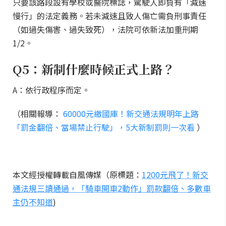
只要該路段設有學校或醫院標誌，駕駛人即負有「減速
慢行」的法定義務。若未減速且致人傷亡需負刑事責任
（如過失傷害、過失致死），法院可依新法加重刑期
1/2。
Q5：新制什麼時候正式上路？
A：依行政程序而定。
（相關報導：
60000元繳國庫！新交通法規明年上路
「罰金翻倍、當場禁止行駛」，5大新制罰則一次看
）
本文經授權轉載自風傳媒（原標題：
1200元飛了！新交
通法規三讀通過，「騎車開車2動作」罰款翻倍、多數車
主仍不知道
)