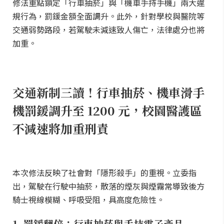
修法重點鎖定「行車抽菸」與「機車手持手機」兩大違
規行為，罰鍰金額全面調升。此外，針對學校與醫院等
交通弱勢路段，若駕駛未減速致人傷亡，法律處分也將
加重。
交通新制三讀！行車抽菸、機車滑手
機罰鍰調升至 1200 元，校園醫護區
不減速將加重刑責
本次修法反映了社會對「隱形殺手」的重視。立委指
出，駕駛在行駛中抽菸，散落的煙灰與煙霧常導致後方
騎士視線模糊、呼吸受阻，具高度危險性。
1. 罰鍰翻倍：行車抽菸與手持電子產品