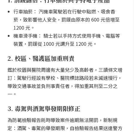
行車抽菸： 汽機車駕駛若在行駛中點燃、吸食香
菸，致影響他人安全，罰鍰由原本的 600 元倍增至
1200 元。
機車滑手機： 騎士若以手持方式使用手機、電腦等
裝置，罰鍰從 1000 元調升至 1200 元。
2. 校區、醫護區加重刑責
鑑於校園與醫院周邊有大量兒少及高齡者，三讀條文增
訂：駕駛行經設有學校、醫院標誌路段若未減速慢行，
導致交通事故並負刑事責任者，得加重其刑至二分之
一。
3. 毒駕與酒駕舉發期限修正
為防範檢驗報告耗時導致案件逾期無法開罰，新制規
定：酒駕、毒駕的舉發期限，自檢驗報告結果送達警方