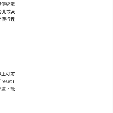
與傳統聚
台北或高
度假行程
早上可前
set」
步道，玩