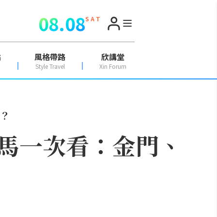
08.08
S A T
點
風格帶路
欣講堂
Style Travel
Xin Forum
？
馬一次看：金門、