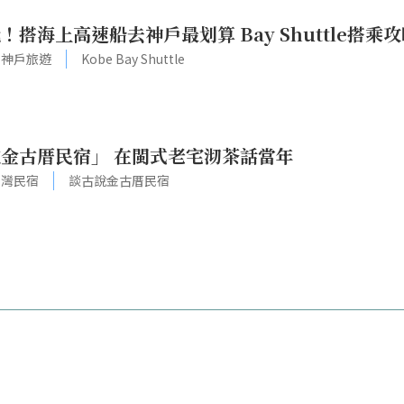
搭海上高速船去神戶最划算 Bay Shuttle搭乘
神戶旅遊
Kobe Bay Shuttle
金古厝民宿」 在閩式老宅沏茶話當年
台灣民宿
談古說金古厝民宿