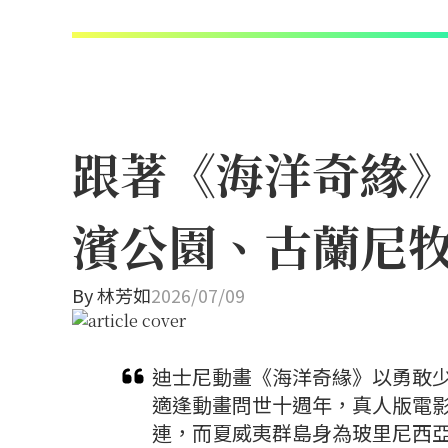
跟著《海洋奇緣
濱公園、古蘭尼
By
林芳如
2026/07/09
迪士尼動畫《海洋奇緣》以勇敢少
適逢動畫問世十週年，真人版電
連，而夏威夷群島身為玻里尼西