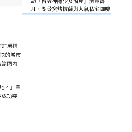
訪「台版神隱少女湯屋」清豐濤
月、湖景窯烤披薩與人氣私宅咖啡
住宿訂房排
最快的城市
無論國內
的地。」業
中成功突