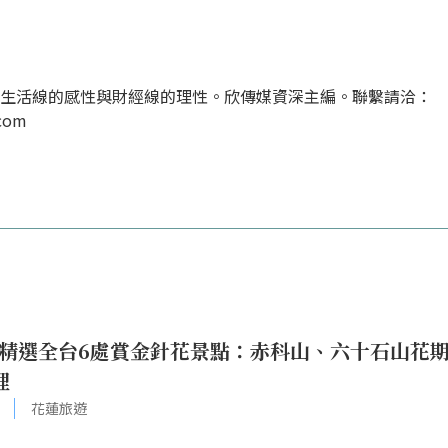
經生活線的感性與財經線的理性。欣傳媒資深主編。聯繫請洽：
.com
｜精選全台6處賞金針花景點：赤科山、六十石山花
理
花蓮旅遊