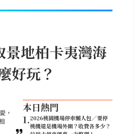
取景地柏卡夷灣海
麼好玩？
本日熱門
喜愛，
1
.
2026桃園機場停車懶人包／要停
相
桃機還是機場外圍？收費各多少？