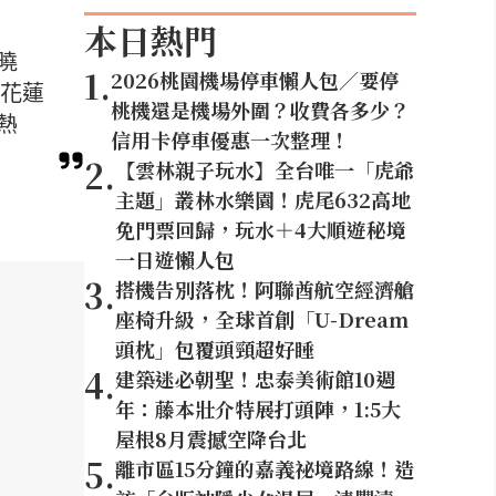
本日熱門
曉
1
.
2026桃園機場停車懶人包／要停
由花蓮
桃機還是機場外圍？收費各多少？
熱
信用卡停車優惠一次整理！
2
.
【雲林親子玩水】全台唯一「虎爺
主題」叢林水樂園！虎尾632高地
免門票回歸，玩水＋4大順遊秘境
一日遊懶人包
3
.
搭機告別落枕！阿聯酋航空經濟艙
座椅升級，全球首創「U-Dream
頭枕」包覆頭頸超好睡
4
.
建築迷必朝聖！忠泰美術館10週
年：藤本壯介特展打頭陣，1:5大
屋根8月震撼空降台北
5
.
離市區15分鐘的嘉義祕境路線！造