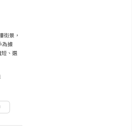
樓街景，
戶為據
離短、選
榜