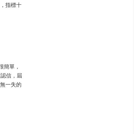
，指標十
過很簡單，
確認信，屆
無一失的