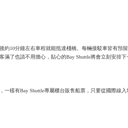
後約10分鐘左右車程就能抵達棧橋。每輛接駁車皆有預
了也請不用擔心，貼心的Bay Shuttle將會立刻安排
樣有Bay Shuttle專屬櫃台販售船票，只要從國際線