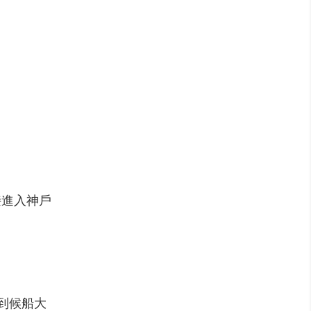
接進入神戶
車到候船大