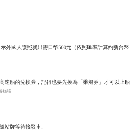
出示外國人護照就只需日幣500元（依照匯率計算約新台幣1
高速船的兌換券，記得也要先換為「乘船券」才可以上船
券樣張
2號站牌等待接駁車。