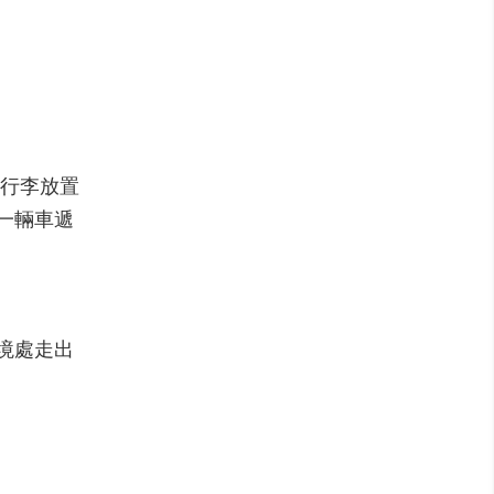
留行李放置
下一輛車遞
入境處走出