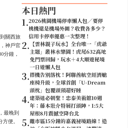
本日熱門
1
.
2026桃園機場停車懶人包／要停
桃機還是機場外圍？收費各多少？
信用卡停車優惠一次整理！
！到關西旅
2
.
【雲林親子玩水】全台唯一「虎爺
，神戶官
主題」叢林水樂園！虎尾632高地
30分鐘，
免門票回歸，玩水＋4大順遊秘境
一日遊懶人包
3
.
搭機告別落枕！阿聯酋航空經濟艙
座椅升級，全球首創「U-Dream
頭枕」包覆頭頸超好睡
4
.
建築迷必朝聖！忠泰美術館10週
年：藤本壯介特展打頭陣，1:5大
屋根8月震撼空降台北
發，最晚到
5
.
離市區15分鐘的嘉義祕境路線！造
分方便。