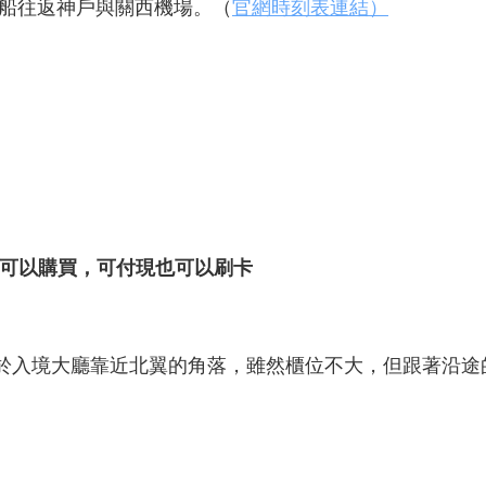
船往返神戶與關西機場。（
官網時刻表連結）
檯可以購買，可付現也可以刷卡
e櫃台位於入境大廳靠近北翼的角落，雖然櫃位不大，但跟著沿