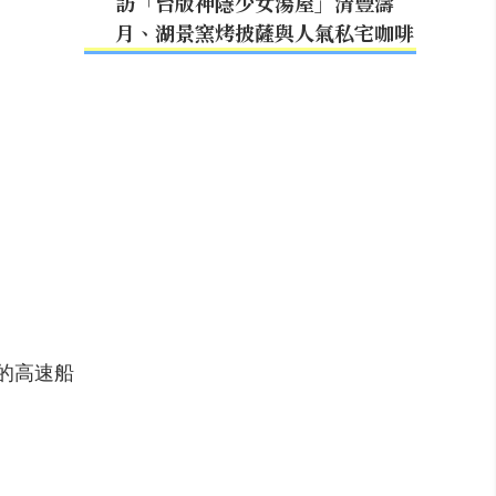
訪「台版神隱少女湯屋」清豐濤
月、湖景窯烤披薩與人氣私宅咖啡
途的高速船