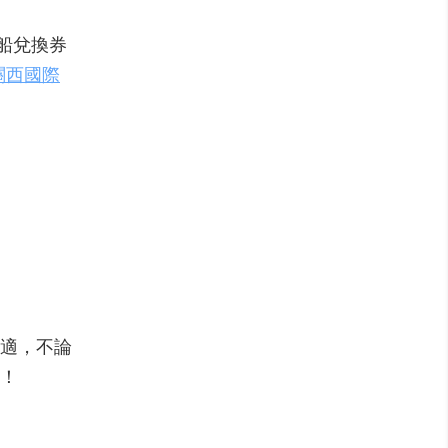
乘船兌換券
關西國際
適，不論
囉！