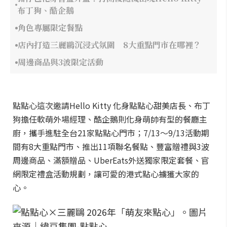
布丁狗、酷企鵝
角色專屬限定餐點
店內打造三麗鷗沉浸式氛圍 8大重點門市在哪裡？
周邊商品與3波限定活動
點點心這次邀請Hello Kitty 化身點點心甜美店長、布丁
狗擔任軟萌外場經理、酷企鵝則化身萌帥有型的餐廳主
廚，攜手進駐全台21家點點心門市；7/13～9/13活動期
間有8大重點門市、推出11項聯名餐點、豐富贈禮與3波
周邊商品、滿額贈品、UberEats外送獨家限定套餐、官
網限定禮盒活動規劃，讓可愛的港式點心擄獲大家的
心。