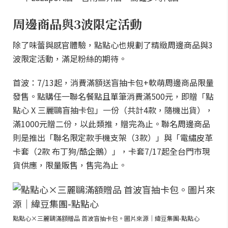
周邊商品與3波限定活動
除了味蕾與感官體驗，點點心也規劃了精緻周邊商品與3
波限定活動，滿足粉絲的期待。
首波：7/13起，消費滿額送盲抽卡包+軟萌周邊商品限量
發售。點購任一聯名餐點且單筆消費滿500元，即贈「點
點心 X 三麗鷗盲抽卡包」一份（共計4款，隨機出貨），
滿1000元贈二份，以此類推，贈完為止。聯名周邊商品
則是推出「聯名限定款手機支架（3款）」與「電繡皮革
卡套（2款 布丁狗/酷企鵝）」，卡套7/17起全台門市現
貨供應，限量販售，售完為止。
點點心×三麗鷗滿額贈品 首波盲抽卡包。圖片來源｜緯豆集團-點點心