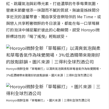
紅、跳躍氣泡與彩帶元素，打造濃厚的冬季莓果氛圍，
替歲末節慶增添一抹甜而不膩的質感。無論是姊妹間分
享近況的溫馨聚會、獨自享受音樂陪伴的 Me Time，或
與戀人共享輕奢微醉的冬日浪漫，都能在每一口草莓蘇
打的泡沫中捕捉屬於彼此的心動瞬間，感受 Horoyoi微
醉標誌性的「喝了搖曳」輕鬆感受。
Horoyoi微醉全新「草莓蘇打」以清爽氣泡與柔和草莓香氣作為味覺開場，
3%低酒精帶來剛剛好的放鬆餘韻。圖片來源｜三得利全球烈酒公司
Horoyoi微醉全新「草莓蘇打」。圖片來源｜三得利全球烈酒公司