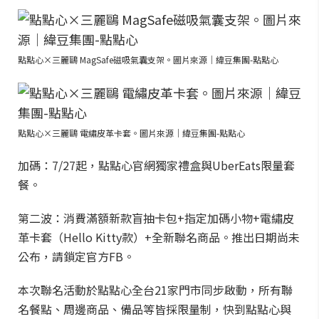
點點心×三麗鷗 MagSafe磁吸氣囊支架。圖片來源｜緯豆集團-點點心
點點心×三麗鷗 電繡皮革卡套。圖片來源｜緯豆集團-點點心
加碼：7/27起，點點心官網獨家禮盒與UberEats限量套
餐。
第二波：消費滿額新款盲抽卡包+指定加碼小物+電繡皮
革卡套（Hello Kitty款）+全新聯名商品。推出日期尚未
公布，請鎖定官方FB。
本次聯名活動於點點心全台21家門市同步啟動，所有聯
名餐點、周邊商品、備品等皆採限量制，快到點點心與