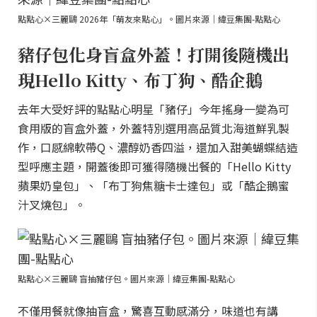
點點心×三麗鷗 2026年「萌友來點心」。圖片來源｜緯豆集團-點點心
豬仔包化身盲盒外蓋！打開後隨機出
現Hello Kitty、布丁狗、酷企鵝
去年大受好評的點點心明星「豬仔」今年搖身一變為可
食用版的盲盒外蓋，外蓋特別選用高品質北海道鮮乳製
作，口感綿軟帶Q、濃醇奶香四溢，還加入甜美蝴蝶結造
型呼應主題，開蓋後即可獲得隨機出餐的「Hello Kitty
蘋果奶皇包」、「布丁狗焦糖卡士達包」或「酷企鵝蜜
汁叉燒包」。
點點心×三麗鷗 盲抽豬仔包。圖片來源｜緯豆集團-點點心
不僅用餐就像抽盲盒，驚喜互動感滿分，味道也有講