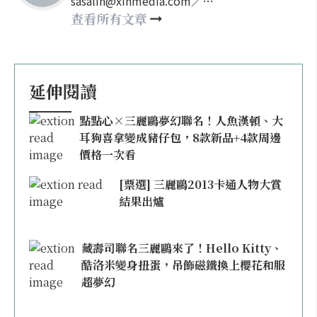
sasalin@xinmedia.com／
happy21917@gmail.com
查看所有文章
延伸閱讀
點點心×三麗鷗夢幻聯名！人魚漢頓、大
耳狗喜拿變成豬仔包，8款新品+4款周邊
價格一次看
[票選] 三麗鷗2013卡通人物大賞
結果出爐
藏壽司聯名三麗鷗來了！Hello Kitty、
酷洛米變身扭蛋，吊飾磁鐵換上櫻花和服
超夢幻