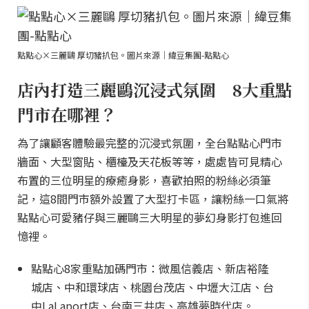
點點心×三麗鷗 厚切豬扒包。圖片來源｜緯豆集團-點點心
店內打造三麗鷗沉浸式氛圍 8大重點
門市在哪裡？
為了讓顧客體驗最完整的沉浸式氛圍，全台點點心門市
牆面、大型窗貼、櫃檯及天花板等等，處處皆可見精心
布置的三位明星的療癒身影，喜歡拍照的粉絲必須筆
記，這8間門市額外設置了大型打卡區，讓粉絲一口氣將
點點心可愛豬仔與三麗鷗三大明星的夢幻身影打包進回
憶裡。
點點心8家重點加碼門市：微風信義店、新店裕隆
城店、中和環球店、桃園台茂店、中壢大江店、台
中LaLaport店、台南三井店、高雄夢時代店。