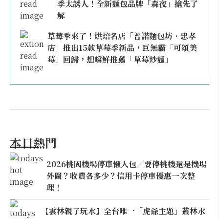
季太誘人！全新麵包品牌「森夜」搶先了
解
草莓季來了！烘焙名店「普諾麵包坊．忠孝
店」推出15款草莓季新品，巨無霸「可頌美
莓」回歸，想嚐鮮推薦「草莓炒麵」
本日熱門
2026桃園機場停車懶人包／要停桃機還是機場
外圍？收費各多少？信用卡停車優惠一次整
理！
【雲林親子玩水】全台唯一「虎爺主題」叢林水