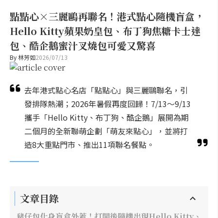
點點心×三麗鷗再聯名！港式點心隨機盲盒，
Hello Kitty蘋果奶皇包、布丁狗焦糖卡士達
包、酷企鵝蜜汁叉燒包可愛又驚喜
By
林芳如
2026/07/13
去年港式點心名店「點點心」與三麗鷗聯名，引
發排隊熱潮；2026年暑假再度回歸！7/13～9/13
攜手「Hello Kitty、布丁狗、酷企鵝」展開為期
二個月的全新聯萌企劃「萌友來點心」，並將打
造8大重點門市、推出11項聯名餐點。
文章目錄
豬仔包化身盲盒外蓋！打開後隨機出現Hello Kitty、