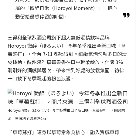
屬的「微醉日常（Horoyoi Moment）」，把心
動留給最想停留的瞬間。
三得利全球烈酒公司旗下超人氣低酒精飲料品牌
Horoyoi 微醉（ほろよい） 今年冬季推出全新口味「草
莓蘇打」，全台 7-11 都喝得到。細緻氣泡勾勒冬日的清
爽悸動，酸甜淡雅草莓果香在口中輕柔綻放，伴隨 3%
剛剛好的酒感與層次，帶來恰到好處的放鬆氛圍，彷彿
一口飲下冬季飄起的粉色浪漫。
Horoyoi 微醉（ほろよい） 今年冬季推出全新口味「草莓蘇打」。圖片來
源｜三得利全球烈酒公司
「草莓蘇打」罐身以草莓意象為核心，融入質感草莓