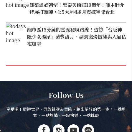
建築迷必朝聖！忠泰美術館10週年：藤本壯介
特展打頭陣，1:5大屋根8月震撼空降台北
離市區15分鐘的嘉義祕境路線！造訪「台版神
隱少女湯屋」清豐濤月、湖景窯烤披薩與人氣私
宅咖啡
Follow Us
享受吧！環遊世界，勇敢歸零去冒險，踏出夢想的第一步。一點勇
氣，一點熱情，一點快樂，一點挑戰