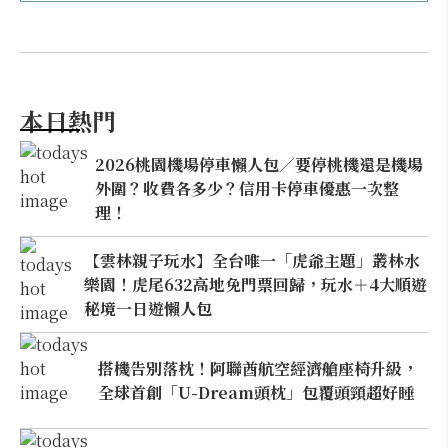
本日熱門
2026桃園機場停車懶人包／要停桃機還是機場
外圍？收費各多少？信用卡停車優惠一次整
理！
【雲林親子玩水】全台唯一「虎爺主題」叢林水
樂園！虎尾632高地免門票回歸，玩水＋4大順遊
秘境一日遊懶人包
搭機告別落枕！阿聯酋航空經濟艙座椅升級，
全球首創「U-Dream頭枕」包覆頭頸超好睡