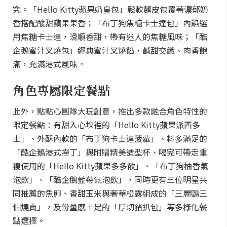
究。「Hello Kitty蘋果奶皇包」鬆軟麵皮包覆著濃郁奶
香搭配酸甜蘋果果香；「布丁狗焦糖卡士達包」內餡選
用焦糖卡士達，滑順香甜，帶有迷人的焦糖風味；「酷
企鵝蜜汁叉燒包」經典蜜汁叉燒餡，鹹甜交織、肉香飽
滿，充滿港式風味。
角色專屬限定餐點
此外，點點心團隊大玩創意，推出多款融合角色特性的
限定餐點：有甜入心坎裡的「Hello Kitty蘋果派西多
士」、外酥內軟的「布丁狗卡士達菠蘿」、料多滿足的
「酷企鵝港式撈丁」與附贈精美造型杯、喝完可帶走重
複使用的「Hello Kitty蘋果多多飲」、「布丁狗柚香氣
泡飲」、「酷企鵝藍莓氣泡飲」，同時更有三位明星共
同推薦的魚卵、香甜玉米與奢華松露組成的「三麗鷗三
個燒賣」，及份量感十足的「厚切豬扒包」等多樣化餐
點選擇。