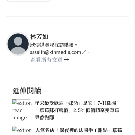
林芳如
欣傳媒資深採訪編輯。
sasalin@xinmedia.com／
happy21917@gmail.com
查看所有文章
延伸閱讀
年末最受歡迎「妹酒」是它！7-11限量
「草莓蘇打啤酒」2.5%低酒精享受草莓
果香微醺
人氣名店「深夜裡的法國手工甜點」草莓