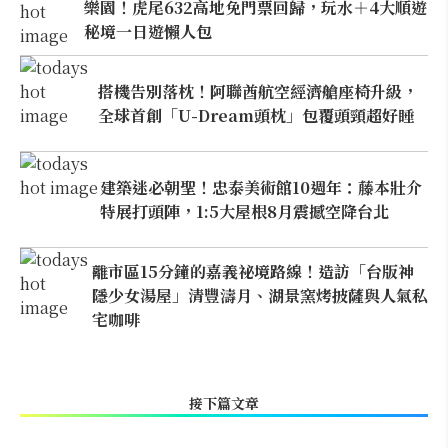
樂園！虎尾632高地免門票回歸，玩水＋4大順遊
秘境一日遊懶人包
搭機告別落枕！阿聯酋航空經濟艙座椅升級，
全球首創「U-Dream頭枕」包覆頭頸超好睡
建築迷必朝聖！忠泰美術館10週年：藤本壯介
特展打頭陣，1:5大屋根8月震撼空降台北
離市區15分鐘的嘉義祕境路線！造訪「台版神
隱少女湯屋」清豐濤月、湖景窯烤披薩與人氣私
宅咖啡
接下篇文章