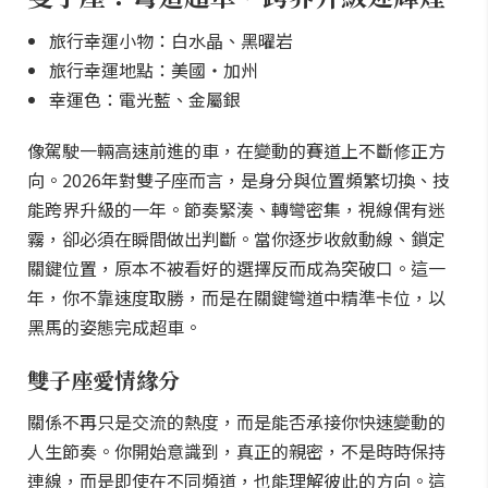
旅行幸運小物：白水晶、黑曜岩
旅行幸運地點：美國・加州
幸運色：電光藍、金屬銀
像駕駛一輛高速前進的車，在變動的賽道上不斷修正方
向。2026年對雙子座而言，是身分與位置頻繁切換、技
能跨界升級的一年。節奏緊湊、轉彎密集，視線偶有迷
霧，卻必須在瞬間做出判斷。當你逐步收斂動線、鎖定
關鍵位置，原本不被看好的選擇反而成為突破口。這一
年，你不靠速度取勝，而是在關鍵彎道中精準卡位，以
黑馬的姿態完成超車。
雙子座愛情緣分
關係不再只是交流的熱度，而是能否承接你快速變動的
人生節奏。你開始意識到，真正的親密，不是時時保持
連線，而是即使在不同頻道，也能理解彼此的方向。這