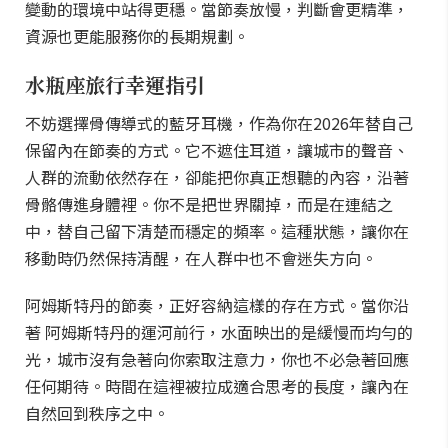
變動的環境中站得更穩。當節奏放慢，判斷會更精準，
資源也更能服務你的長期規劃。
水瓶座旅行幸運指引
不妨選擇骨傳導式的藍牙耳機，作為你在2026年替自己
保留內在節奏的方式。它不遮住耳道，讓城市的聲音、
人群的流動依然存在，卻能把你真正想聽的內容，沿著
骨骼傳進身體裡。你不是把世界關掉，而是在連結之
中，替自己留下清楚而穩定的頻率。這種狀態，讓你在
移動時仍然保持清醒，在人群中也不會迷失方向。
阿姆斯特丹的節奏，正好容納這樣的存在方式。當你沿
著 阿姆斯特丹的運河前行，水面映出的是緩慢而均勻的
光，城市沒有急著向你索取注意力，你也不必急著回應
任何期待。時間在這裡被拉成適合思考的長度，讓內在
自然回到秩序之中。