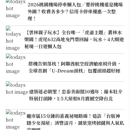
2026桃園機場停車懶人包／要停桃機還是機場
外圍？收費各多少？信用卡停車優惠一次整
理！
【雲林親子玩水】全台唯一「虎爺主題」叢林水
樂園！虎尾632高地免門票回歸，玩水＋4大順遊
秘境一日遊懶人包
搭機告別落枕！阿聯酋航空經濟艙座椅升級，
全球首創「U-Dream頭枕」包覆頭頸超好睡
建築迷必朝聖！忠泰美術館10週年：藤本壯介
特展打頭陣，1:5大屋根8月震撼空降台北
離市區15分鐘的嘉義祕境路線！造訪「台版神
隱少女湯屋」清豐濤月、湖景窯烤披薩與人氣私
宅咖啡