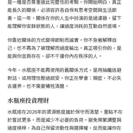
是一種是否尊重彼此完整性的考驗。你開始明白，真正
能長久的關係，必須容許各自保有思考空間與生活節
奏。這一年，關係在你的人生中扮演的是過濾器，留下
能理解你安靜狀態的人，讓過度消耗的互動自然退場。
你靠近關係的方式變得節制而誠實。你不急著解釋自
己，也不再為了被理解而過度輸出。真正吸引你的，是
能與你並肩存在，卻不干擾你內在秩序的人。
今年，水瓶座不能再使用的舊關係方式，是用抽離逃避
對話，或用理性壓過感受。你正在學會：親密，不必失
去邊界，也不需要犧牲清醒。
水瓶座投資理財
水瓶座在2026年的資源態度趨於保守而清楚。重點不在
於嘗試更多，而是減少不必要的負荷。避免頻繁調整與
過度槓桿，為自己保留流動性與選擇權，反而能讓你在