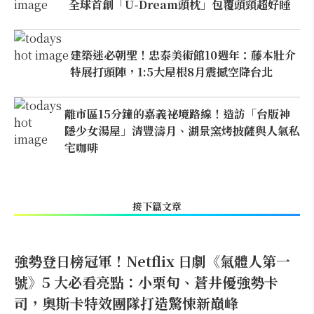
全球首創「U-Dream頭枕」包覆頭頸超好睡
建築迷必朝聖！忠泰美術館10週年：藤本壯介
特展打頭陣，1:5大屋根8月震撼空降台北
離市區15分鐘的嘉義祕境路線！造訪「台版神
隱少女湯屋」清豐濤月、湖景窯烤披薩與人氣私
宅咖啡
接下篇文章
強勢登日榜冠軍！Netflix 日劇《氣體人第一
號》5 大必看亮點：小栗旬、蒼井優強勢卡
司，奧斯卡特效團隊打造驚悚新巔峰