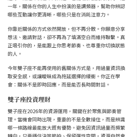
一年，關係在你的人生中扮演的是調頻器，幫助你辨認
哪些互動讓你更清晰，哪些只是在消耗注意力。
你靠近關係的方式依然開放，但不再分散。你願意分享
想法、邀請對話，卻不再為了填滿空白而維持聯繫。真
正吸引你的，是能跟上你思考節奏、也尊重你切換狀態
的人。
今年雙子座不能再使用的舊關係方式是，用過量資訊換
取安全感，或讓曖昧成為拖延選擇的緩衝。你正在學
會：關係不是即時回應，而是能否長時間對話。
雙子座投資理財
雙子座在2026年的資源運用，關鍵在於聚焦與節奏管
理。當機會同時出現，重要的不是全數接住，而是辨識
哪一條路線最能放大既有優勢。避免因資訊過量而頻繁
轉向，只要穩住決策節拍、保留彈性空間，資源自然會