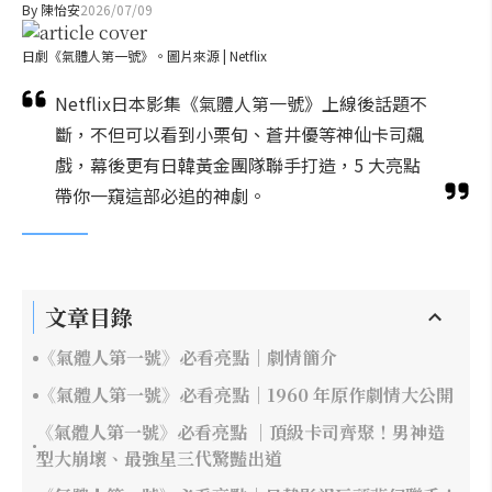
By
陳怡安
2026/07/09
日劇《氣體人第一號》。圖片來源 | Netflix
Netflix日本影集《氣體人第一號》上線後話題不
斷，不但可以看到小栗旬、蒼井優等神仙卡司飆
戲，幕後更有日韓黃金團隊聯手打造，5 大亮點
帶你一窺這部必追的神劇。
文章目錄
《氣體人第一號》必看亮點｜劇情簡介
《氣體人第一號》必看亮點｜1960 年原作劇情大公開
《氣體人第一號》必看亮點 ｜頂級卡司齊聚！男神造
型大崩壞、最強星三代驚豔出道