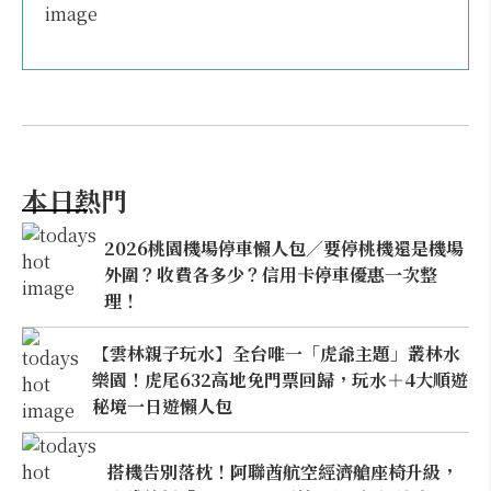
本日熱門
2026桃園機場停車懶人包／要停桃機還是機場
外圍？收費各多少？信用卡停車優惠一次整
理！
【雲林親子玩水】全台唯一「虎爺主題」叢林水
樂園！虎尾632高地免門票回歸，玩水＋4大順遊
秘境一日遊懶人包
搭機告別落枕！阿聯酋航空經濟艙座椅升級，