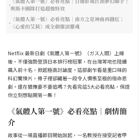
《氣體人第一號》必看亮點｜日韓影視巨頭夢幻聯手！
奧斯卡團隊打造超強特效
《氣體人第一號》必看亮點｜南方之星神曲再翻紅：
《心愛的艾莉》成全劇催淚靈魂
Netflix 最新日劇《氣體人第一號》（ガス人間）上線
後，不僅強勢登頂日本排行榜冠軍，在台灣等地也陸續
飆入前十名，掀起極高討論度。這部劇乍看是重口味的
科幻驚悚片，骨子裡卻藏著一段令人惆悵至極的宿命悲
劇。還在猶豫要不要追嗎？先看完這5大必看亮點，保證
你立刻想點開第一集！
《氣體人第一號》必看亮點｜劇情簡
介
故事從一場直播節目開始說起，一名教授在接受記者甲