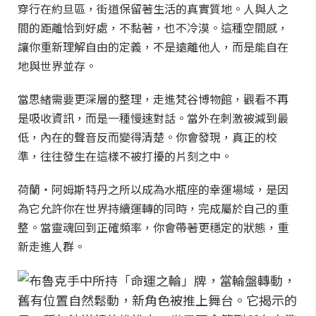
穿行在約旦區，街道保留著生活的真實質地。人與人之
間的距離恰到好處，不黏著，也不冷漠。這種空間感，
讓你重新理解自由的定義，不是遠離他人，而是能自在
地與世界並存。
當思緒需要更深層的整理，走進梵谷博物館，觀看不再
是吸收資訊，而是一種慢速對話。當外在刺激被減到最
低，內在的聲音反而變得清楚。你會發現，真正的校
準，往往發生在這樣不被打擾的片刻之中。
荷蘭・阿姆斯特丹之所以成為水瓶座的幸運場域，是因
為它允許你在世界持續運轉的同時，完成屬於自己的重
整。當靈魂回到正確頻率，你會帶著更穩定的狀態，重
新走進人群。