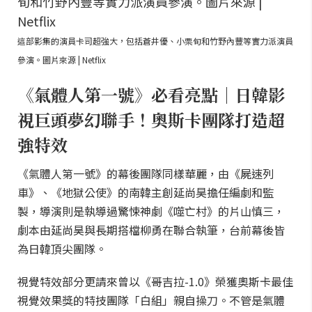
這部影集的演員卡司超強大，包括蒼井優、小栗旬和竹野內豐等實力派演員
參演。圖片來源 | Netflix
《氣體人第一號》必看亮點｜日韓影
視巨頭夢幻聯手！奧斯卡團隊打造超
強特效
《氣體人第一號》的幕後團隊同樣華麗，由《屍速列
車》、《地獄公使》的南韓主創延尚昊擔任編劇和監
製，導演則是執導過驚悚神劇《噬亡村》的片山慎三，
劇本由延尚昊與長期搭檔柳勇在聯合執筆，台前幕後皆
為日韓頂尖團隊。
視覺特效部分更請來曾以《哥吉拉-1.0》榮獲奧斯卡最佳
視覺效果獎的特技團隊「白組」親自操刀。不管是氣體