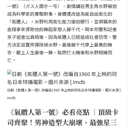
一號》（ガス人間㐧一号），劇情講述男主角水野被迫
成為科學家的實驗對象，身體遭改造為能自由氣化的
「氣體人」。水野利用氣化能力搶劫銀行，並將竊來的
金錢拿來資助他的舞蹈家戀人藤千代。岡本刑警和記者
京子追查出真相後，因為氣體人已經造成社會恐慌，警
方決定設置炸彈除掉水野。最後藤千代穿上最美的舞
衣，獻上人生最後一舞，點燃打火機後和水野相擁而
亡。
日劇《氣體人第一號》改編自1960 年上映的同名日本特攝電影。圖片來源 |
imdb
《氣體人第一號》必看亮點 ｜頂級卡
司齊聚！男神造型大崩壞、最強星三