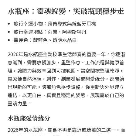
水瓶座：靈魂蛻變，突破瓶頸穩步走
旅行幸運小物：骨傳導式無線藍牙耳機
旅行幸運地點：荷蘭・阿姆斯特丹
幸運色：靛藍色、透明水晶白
2026年是水瓶座主動校準生活節奏的重要一年。你逐漸
意識到，需要放慢腳步，重整作息、工作流程與健康管
理，讓體力與效率回到可控範圍。當空間被整理乾淨，
靈感便自然浮現，創作、副業發展或戀愛緣分，都開始
出現新的可能。隨著角色逐步調整，你重新與外界建立
連結，以更自由、真實且穩定的姿態，展現屬於自己的
靈魂力量。
水瓶座愛情緣分
2026年的水瓶座，關係不再是靠近或疏離的二選一，而