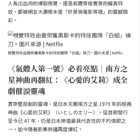
人長出血肉的爆裂視覺，還是氣體穿梭實景的擬真特
效，都被網友大讚根本是「好萊塢電影等級」的震撼精
彩。
視覺特效由曾榮獲奧斯卡的特技團隊「白組」操刀。圖片來源 | Netflix
《氣體人第一號》必看亮點｜南方之
星神曲再翻紅：《心愛的艾莉》成全
劇催淚靈魂
貫穿整部劇的靈魂，是日本天團南方之星 1979 年的經典
神曲《心愛的艾莉》（いとしのエリー）。這首歌發行
至今已 47 年，仍是日本樂壇最具代表性的不朽情歌之
一，如今隨著影集熱播再度爆紅。