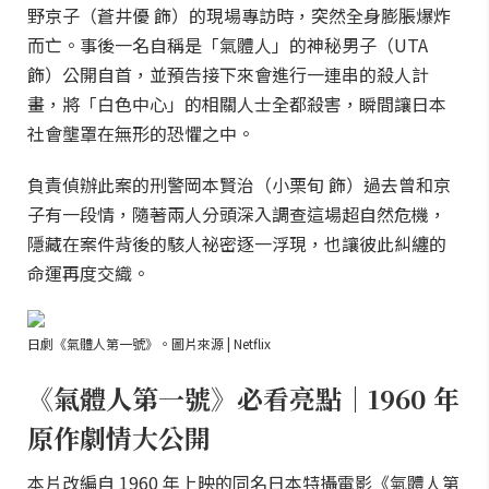
野京子（蒼井優 飾）的現場專訪時，突然全身膨脹爆炸
而亡。事後一名自稱是「氣體人」的神秘男子（UTA
飾）公開自首，並預告接下來會進行一連串的殺人計
畫，將「白色中心」的相關人士全都殺害，瞬間讓日本
社會壟罩在無形的恐懼之中。
負責偵辦此案的刑警岡本賢治（小栗旬 飾）過去曾和京
子有一段情，隨著兩人分頭深入調查這場超自然危機，
隱藏在案件背後的駭人祕密逐一浮現，也讓彼此糾纏的
命運再度交織。
日劇《氣體人第一號》。圖片來源 | Netflix
《氣體人第一號》必看亮點｜1960 年
原作劇情大公開
本片改編自 1960 年上映的同名日本特攝電影《氣體人第