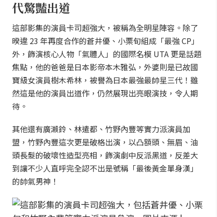
代驚豔出道
這部影集的演員卡司超強大，被稱為全明星陣容。除了
暌違 23 年再度合作的蒼井優、小栗旬組成「最強 CP」
外，飾演核心人物「氣體人」的國際名模 UTA 更是話題
焦點，他的爸爸是日本影帝本木雅弘，外婆則是已故國
寶級女演員樹木希林，被譽為日本最強最帥星三代！雖
然這是他的演員出道作，仍然展現出亮眼演技，令人期
待。
其他還有廣瀨鈴、林遣都、竹野內豐等實力派演員加
盟，竹野內豐這次更是破格出演，以凸額頭、無眉、油
頭長髮的破壞性造型亮相，飾演劇中反派黑道，反差大
到讓不少人直呼完全認不出是號稱「最後黃金單身漢」
的帥氣男神！