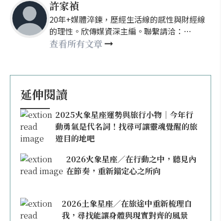
許家禎
20年+媒體淬鍊，歷經生活線的感性與財經線
的理性。欣傳媒資深主編。聯繫請洽：
nellyhsu@xinmedia.com
查看所有文章
延伸閱讀
2025火象星座運勢與旅行小物｜今年行
動勇氣是代名詞！找尋可讓靈魂覺醒的旅
遊目的地吧
2026火象星座／在行動之中，聽見內
在節奏，重新錨定心之所向
2026土象星座／在旅途中重新梳理自
我，尋找能讓身體與現實對齊的風景