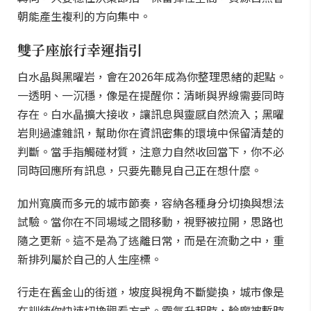
朝能產生複利的方向集中。
雙子座旅行幸運指引
白水晶與黑曜岩，會在2026年成為你整理思緒的起點。
一透明、一沉穩，像是在提醒你：清晰與界線需要同時
存在。白水晶擴大接收，讓訊息與靈感自然流入；黑曜
岩則過濾雜訊，幫助你在資訊密集的環境中保留清楚的
判斷。當手指觸碰材質，注意力自然收回當下，你不必
同時回應所有訊息，只要先聽見自己正在想什麼。
加州寬廣而多元的城市節奏，容納各種身分切換與想法
試驗。當你在不同場域之間移動，視野被拉開，思路也
隨之更新。這不是為了逃離日常，而是在流動之中，重
新排列屬於自己的人生座標。
行走在舊金山的街道，坡度與視角不斷變換，城市像是
在訓練你快速切換觀看方式。霧氣升起時，輪廓被暫時