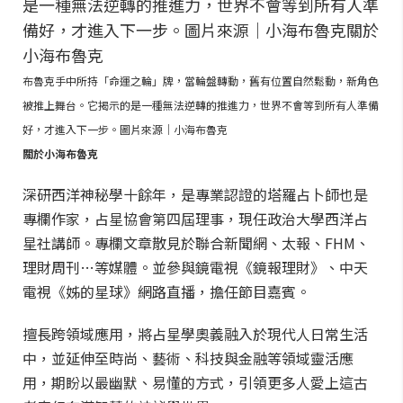
布魯克手中所持「命運之輪」牌，當輪盤轉動，舊有位置自然鬆動，新角色
被推上舞台。它揭示的是一種無法逆轉的推進力，世界不會等到所有人準備
好，才進入下一步。圖片來源｜小海布魯克
關於小海布魯克
深研西洋神秘學十餘年，是專業認證的塔羅占卜師也是
專欄作家，占星協會第四屆理事，現任政治大學西洋占
星社講師。專欄文章散見於聯合新聞網、太報、FHM、
理財周刊…等媒體。並參與鏡電視《鏡報理財》、中天
電視《姊的星球》網路直播，擔任節目嘉賓。
擅長跨領域應用，將占星學奧義融入於現代人日常生活
中，並延伸至時尚、藝術、科技與金融等領域靈活應
用，期盼以最幽默、易懂的方式，引領更多人愛上這古