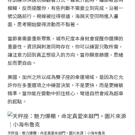
模糊，反而提醒你，有些判斷不需要立刻完成。沿著一
號公路前行，視線被拉得很遠，海與天空同時進入畫
面，思考開始變得流動而不黏著。
當節奏需要重新聚焦，城市尺度本身就會提醒你選擇的
重要性。資訊與刺激同時存在，你可以練習只取所需，
讓注意力回到真正想投入的方向。當你願意篩選，思緒
反而更自由。
美國・加州之所以成為雙子座的幸運場域，是因為它允
許你在多重選項之中練習決策。不是更快，而是更機敏
精準。當你能在變動中抓住核心，彎道自然會成為超車
的起點。
天秤座：魅力爆棚，命定真愛來敲門。圖片來源｜小海布魯克