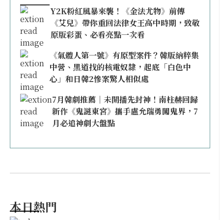
Y2K粉紅風暴來襲！《金法尤物》前傳
《艾兒》帶你重回法律女王高中時期，致敬
原版彩蛋、必看亮點一次看
《氣體人第一號》有原型案件？韓版納粹集
中營、黑道找的核電奴隸，起底「白色中
心」和日韓2慘案驚人相似處
7月韓劇推薦｜未開播先封神！南柱赫回歸
新作《鬼謎東宮》攜手盧允瑞勇闖鬼界，7
月必追神劇大盤點
本日熱門