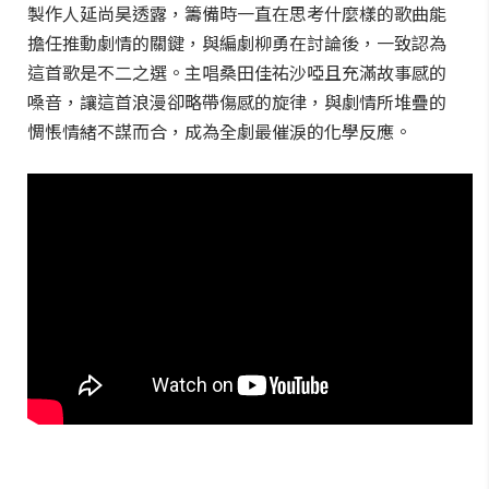
製作人延尚昊透露，籌備時一直在思考什麼樣的歌曲能
擔任推動劇情的關鍵，與編劇柳勇在討論後，一致認為
這首歌是不二之選。主唱桑田佳祐沙啞且充滿故事感的
嗓音，讓這首浪漫卻略帶傷感的旋律，與劇情所堆疊的
惆悵情緒不謀而合，成為全劇最催淚的化學反應。