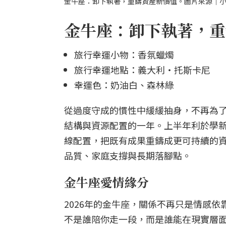
金牛座：卸下執著，重鑄資產新價值。圖片來源｜
金牛座：卸下執著，重
旅行幸運小物：香氛蠟燭
旅行幸運地點：義大利・托斯卡尼
幸運色：奶油白、森林綠
從過度守成的慣性中緩緩抽身，不再為了
結構與資源配置的一年。上半年利於學
線配置，把既有成果重鑄成更可持續的
品質、家庭支撐與長期落腳點。
金牛座愛情緣分
2026年的金牛座，關係不再只是情感
不是誰陪你走一段，而是誰能在現實層