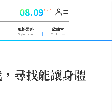
08.09
S U N
點
風格帶路
欣講堂
Style Travel
Xin Forum
我，尋找能讓身體