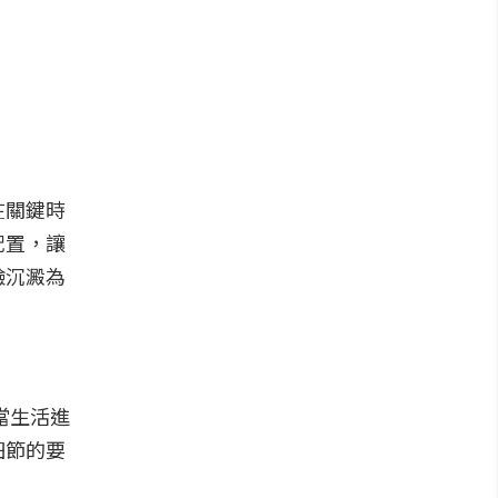
在關鍵時
配置，讓
驗沉澱為
當生活進
細節的要