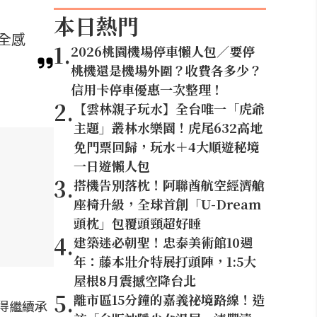
本日熱門
全感
1
.
2026桃園機場停車懶人包／要停
桃機還是機場外圍？收費各多少？
信用卡停車優惠一次整理！
2
.
【雲林親子玩水】全台唯一「虎爺
主題」叢林水樂園！虎尾632高地
免門票回歸，玩水＋4大順遊秘境
一日遊懶人包
3
.
搭機告別落枕！阿聯酋航空經濟艙
座椅升級，全球首創「U-Dream
頭枕」包覆頭頸超好睡
4
.
建築迷必朝聖！忠泰美術館10週
年：藤本壯介特展打頭陣，1:5大
屋根8月震撼空降台北
5
.
離市區15分鐘的嘉義祕境路線！造
得繼續承