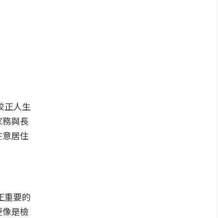
校正人生
家務與長
在意居住
正重要的
更像是檢