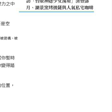
訪「台版神隱少女湯屋」清豐濤
壓力之中
月、湖景窯烤披薩與人氣私宅咖啡
、被建構、被
當你暫時
你變得踏
的位置，