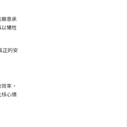
否願意承
再以犧牲
真正的安
收效率，
住核心價