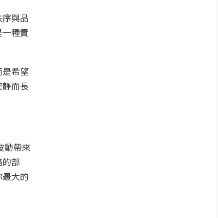
秩序與品
是一種責
而是希望
安靜而長
波動帶來
略的部
你最大的