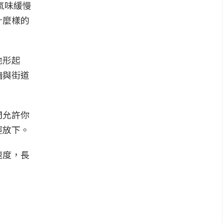
氣味緩慢
什麼樣的
地形起
牆與街道
間允許你
輕放下。
速度，長